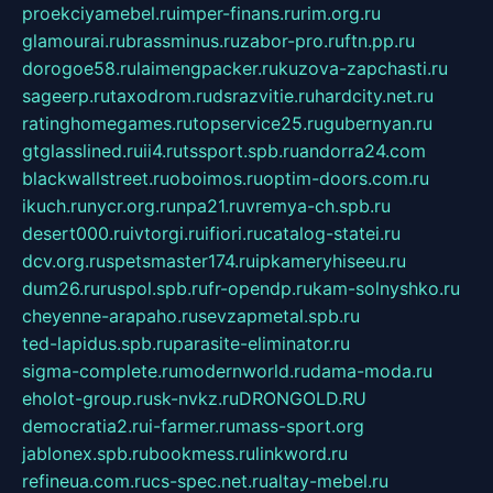
proekciyamebel.ru
imper-finans.ru
rim.org.ru
glamourai.ru
brassminus.ru
zabor-pro.ru
ftn.pp.ru
dorogoe58.ru
laimengpacker.ru
kuzova-zapchasti.ru
sageerp.ru
taxodrom.ru
dsrazvitie.ru
hardcity.net.ru
ratinghomegames.ru
topservice25.ru
gubernyan.ru
gtglasslined.ru
ii4.ru
tssport.spb.ru
andorra24.com
blackwallstreet.ru
oboimos.ru
optim-doors.com.ru
ikuch.ru
nycr.org.ru
npa21.ru
vremya-ch.spb.ru
desert000.ru
ivtorgi.ru
ifiori.ru
catalog-statei.ru
dcv.org.ru
spetsmaster174.ru
ipkameryhiseeu.ru
dum26.ru
ruspol.spb.ru
fr-opendp.ru
kam-solnyshko.ru
cheyenne-arapaho.ru
sevzapmetal.spb.ru
ted-lapidus.spb.ru
parasite-eliminator.ru
sigma-complete.ru
modernworld.ru
dama-moda.ru
eholot-group.ru
sk-nvkz.ru
DRONGOLD.RU
democratia2.ru
i-farmer.ru
mass-sport.org
jablonex.spb.ru
bookmess.ru
linkword.ru
refineua.com.ru
cs-spec.net.ru
altay-mebel.ru