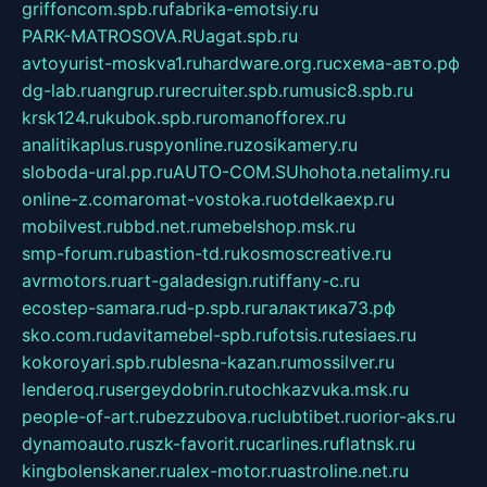
griffoncom.spb.ru
fabrika-emotsiy.ru
PARK-MATROSOVA.RU
agat.spb.ru
avtoyurist-moskva1.ru
hardware.org.ru
схема-авто.рф
dg-lab.ru
angrup.ru
recruiter.spb.ru
music8.spb.ru
krsk124.ru
kubok.spb.ru
romanofforex.ru
analitikaplus.ru
spyonline.ru
zosikamery.ru
sloboda-ural.pp.ru
AUTO-COM.SU
hohota.net
alimy.ru
online-z.com
aromat-vostoka.ru
otdelkaexp.ru
mobilvest.ru
bbd.net.ru
mebelshop.msk.ru
smp-forum.ru
bastion-td.ru
kosmoscreative.ru
avrmotors.ru
art-galadesign.ru
tiffany-c.ru
ecostep-samara.ru
d-p.spb.ru
галактика73.рф
sko.com.ru
davitamebel-spb.ru
fotsis.ru
tesiaes.ru
kokoroyari.spb.ru
blesna-kazan.ru
mossilver.ru
lenderoq.ru
sergeydobrin.ru
tochkazvuka.msk.ru
people-of-art.ru
bezzubova.ru
clubtibet.ru
orior-aks.ru
dynamoauto.ru
szk-favorit.ru
carlines.ru
flatnsk.ru
kingbolenskaner.ru
alex-motor.ru
astroline.net.ru