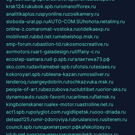
krsk124.ru
kubok.spb.ru
romanofforex.ru
analitikaplus.ru
spyonline.ru
zosikamery.ru
sloboda-ural.pp.ru
AUTO-COM.SU
hohota.net
alimy.ru
online-z.com
aromat-vostoka.ru
otdelkaexp.ru
mobilvest.ru
bbd.net.ru
mebelshop.msk.ru
smp-forum.ru
bastion-td.ru
kosmoscreative.ru
avrmotors.ru
art-galadesign.ru
tiffany-c.ru
ecostep-samara.ru
d-p.spb.ru
галактика73.рф
sko.com.ru
davitamebel-spb.ru
fotsis.ru
tesiaes.ru
kokoroyari.spb.ru
blesna-kazan.ru
mossilver.ru
lenderoq.ru
sergeydobrin.ru
tochkazvuka.msk.ru
people-of-art.ru
bezzubova.ru
clubtibet.ru
orior-aks.ru
dynamoauto.ru
szk-favorit.ru
carlines.ru
flatnsk.ru
kingbolenskaner.ru
alex-motor.ru
astroline.net.ru
act1.spb.ru
polyglot.com.ru
gidlipetsk.ru
ooo-driada.ru
detsad125.ru
mir-zdoroviya.ru
bruslanovo.ru
siterem.ru
council.spb.ru
лодкипатриот.рф
kafekolizey.ru
iclub.net.ru
gazon-easy.ru
sugarepilekb.ru
grinox.ru