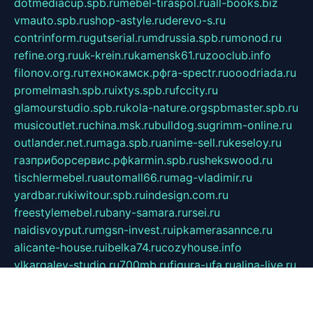
dotmediacup.spb.ru
mebel-tiraspol.ru
all-books.biz
vmauto.spb.ru
shop-astyle.ru
derevo-s.ru
contrinform.ru
gutserial.ru
mdrussia.spb.ru
monod.ru
refine.org.ru
uk-krein.ru
kamensk61.ru
zooclub.info
filonov.org.ru
технокамск.рф
ra-spectr.ru
ooodriada.ru
promelmash.spb.ru
ixtys.spb.ru
fccity.ru
glamourstudio.spb.ru
kola-nature.org
spbmaster.spb.ru
musicoutlet.ru
china.msk.ru
bulldog.su
grimm-online.ru
outlander.net.ru
maga.spb.ru
anime-sell.ru
keseloy.ru
газприборсервис.рф
karmin.spb.ru
shekswood.ru
tischlermebel.ru
automall66.ru
mag-vladimir.ru
yardbar.ru
kiwitour.spb.ru
indesign.com.ru
freestylemebel.ru
bany-samara.ru
rsei.ru
naidisvoyput.ru
mgsn-invest.ru
ipkamerasannce.ru
alicante-house.ru
ibelka74.ru
cozyhouse.info
vlkargalev-studio.ru
700mb.ru
figura-ufa.ru
alina-live.ru
belarusiannews.ru
womenknow.ru
dos-vniimk.ru
sega.net.ru
dv.net.ru
phenomenonsofhistory.com