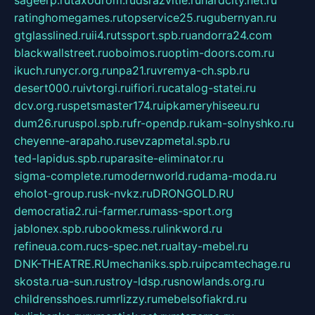
sageerp.ru
taxodrom.ru
dsrazvitie.ru
hardcity.net.ru
ratinghomegames.ru
topservice25.ru
gubernyan.ru
gtglasslined.ru
ii4.ru
tssport.spb.ru
andorra24.com
blackwallstreet.ru
oboimos.ru
optim-doors.com.ru
ikuch.ru
nycr.org.ru
npa21.ru
vremya-ch.spb.ru
desert000.ru
ivtorgi.ru
ifiori.ru
catalog-statei.ru
dcv.org.ru
spetsmaster174.ru
ipkameryhiseeu.ru
dum26.ru
ruspol.spb.ru
fr-opendp.ru
kam-solnyshko.ru
cheyenne-arapaho.ru
sevzapmetal.spb.ru
ted-lapidus.spb.ru
parasite-eliminator.ru
sigma-complete.ru
modernworld.ru
dama-moda.ru
eholot-group.ru
sk-nvkz.ru
DRONGOLD.RU
democratia2.ru
i-farmer.ru
mass-sport.org
jablonex.spb.ru
bookmess.ru
linkword.ru
refineua.com.ru
cs-spec.net.ru
altay-mebel.ru
DNK-THEATRE.RU
mechaniks.spb.ru
ipcamtechage.ru
skosta.ru
a-sun.ru
stroy-ldsp.ru
snowlands.org.ru
childrensshoes.ru
mrlizzy.ru
mebelsofiakrd.ru