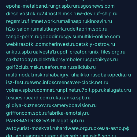
epoha-metalband.ru
ngr.spb.ru
rusgosnews.com
dieselvostok.ru
24hostel.msk.ru
w-dev.ru
f-ship.ru
regsmi.ru
filmnetwork.ru
malinasp.ru
kinosvin.ru
h2o-salon.ru
malutkayork.ru
deltaprim.spb.ru
tango-perm.ru
gooddir.ru
sgv.su
multiki-online.com
webkrasotki.com
cherinvest.ru
detskiy-ostrov.ru
ankou.spb.ru
alvesta1.ru
pdf-creator.ru
nix-files.org.ru
sakhatoday.ru
elektrikersymboler.ru
sputnikyes.ru
golf2club.msk.ru
aeforums.ru
zallclub.ru
multimodal.msk.ru
habaigry.ru
haikko.ru
sobakopedia.ru
isz-fest.ru
ewnc.info
screensaver-clock.net.ru
volnav.spb.ru
comnat.ru
npf.net.ru
7bit.pp.ru
kalugatur.ru
tesiaes.ru
card.com.ru
kazanka.spb.ru
gildiya-kuznecov.ru
kameryboavision.ru
griffoncom.spb.ru
fabrika-emotsiy.ru
PARK-MATROSOVA.RU
agat.spb.ru
avtoyurist-moskva1.ru
hardware.org.ru
схема-авто.рф
dg-lab.ru
angrup.ru
recruiter.spb.ru
music8.spb.ru