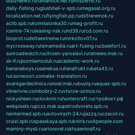
bulizhenko.ru
rumantick.net.ru
mtszerno.ru
daily-fishing.ru
glushiteli-v-spb.ru
megasat.org.ru
localization.net.ru
flyingfish.pp.ru
ds5teremok.ru
aclib.spb.ru
komissionka30.ru
mag-profit.ru
icentre-74.ru
leasing-nsk.ru
hd39.ru
rcd.com.ru
bioprot.ru
deltaextreme.ru
mirkotlov07.ru
mycrossway.ru
temamedia.ru
art-fusing.ru
cbslefort.ru
sunroadwatch.ru
citroen-yaroslavl.ru
ratnews.msk.ru
sk-if.ru
joomlamoduli.ru
academic-work.ru
bananaboys.ru
sanekua.ru
lianafrukt.ru
beta43.ru
tucsonwoori.com
alex-translation.ru
avantgardeclinics.ru
noel.msk.ru
buylq.ru
aquas-spb.ru
vilnerivne.com
bobry-2.ru
vtoroe-solnce.ru
nickysheen.ru
clockmir.ru
huntercraft.ru
стройокт.рф
webpixels.ru
pczz.msk.su
petrodvorets.spb.ru
nsintermed.spb.ru
avtovirazh-24.ru
jazzq.ru
czecot.ru
cruizi.spb.ru
spasskaya.spb.ru
kniris.ru
vkpeople.com
maminy-mysli.ru
arionorel.ru
khuseniosif.ru