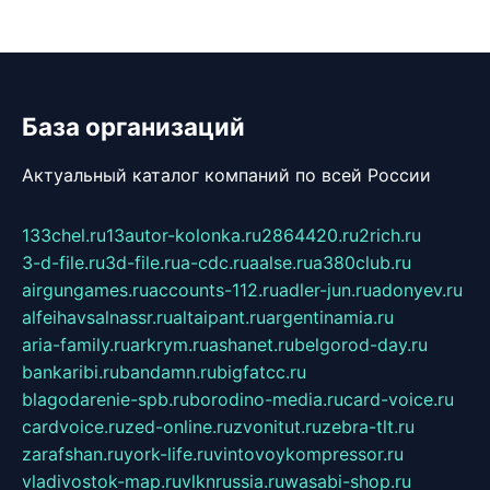
База организаций
Актуальный каталог компаний по всей России
133chel.ru
13autor-kolonka.ru
2864420.ru
2rich.ru
3-d-file.ru
3d-file.ru
a-cdc.ru
aalse.ru
a380club.ru
airgungames.ru
accounts-112.ru
adler-jun.ru
adonyev.ru
alfeihavsalnassr.ru
altaipant.ru
argentinamia.ru
aria-family.ru
arkrym.ru
ashanet.ru
belgorod-day.ru
bankaribi.ru
bandamn.ru
bigfatcc.ru
blagodarenie-spb.ru
borodino-media.ru
card-voice.ru
cardvoice.ru
zed-online.ru
zvonitut.ru
zebra-tlt.ru
zarafshan.ru
york-life.ru
vintovoykompressor.ru
vladivostok-map.ru
vlknrussia.ru
wasabi-shop.ru