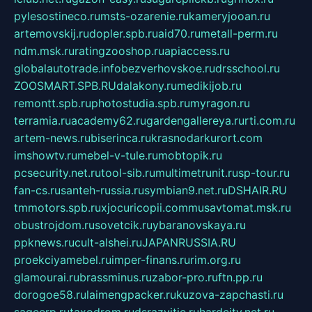
pylesostineco.ru
msts-ozarenie.ru
kameryjooan.ru
artemovskij.ru
dopler.spb.ru
aid70.ru
metall-perm.ru
ndm.msk.ru
ratingzooshop.ru
apiaccess.ru
globalautotrade.info
bezverhovskoe.ru
drsschool.ru
ZOOSMART.SPB.RU
dalakony.ru
medikijob.ru
remontt.spb.ru
photostudia.spb.ru
myragon.ru
terramia.ru
academy62.ru
gardengallereya.ru
rti.com.ru
artem-news.ru
biserinca.ru
krasnodarkurort.com
imshowtv.ru
mebel-v-tule.ru
mobtopik.ru
pcsecurity.net.ru
tool-sib.ru
multimetrunit.ru
sp-tour.ru
fan-cs.ru
santeh-russia.ru
symbian9.net.ru
DSHAIR.RU
tmmotors.spb.ru
xjocuricopii.com
musavtomat.msk.ru
obustrojdom.ru
sovetcik.ru
ybaranovskaya.ru
ppknews.ru
cult-alshei.ru
JAPANRUSSIA.RU
proekciyamebel.ru
imper-finans.ru
rim.org.ru
glamourai.ru
brassminus.ru
zabor-pro.ru
ftn.pp.ru
dorogoe58.ru
laimengpacker.ru
kuzova-zapchasti.ru