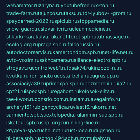
webamator.ru
zaryna.ru
youtubefree.ru
x-ton.ru
trade-farm.ru
tajuncos.ru
taksu.ru
tor-lyubov-i-grom.ru
spayderhed-2022.ru
splclub.ru
stoppamedia.ru
snow-guard.ru
slovar-ivrit.ru
cleanmedicine.ru
shkurki-karakulya.ru
kanotiforet.spb.ru
tutmassage.ru
ecolog.org.ru
praga.spb.ru
falcorussia.ru
autodoctorservis.ru
kamertondom.spb.ru
net-life.net.ru
avto-vozim.ru
sakhcamera.ru
alliance-electro.spb.ru
stroyavt.ru
controlweb1.ru
tdsak74.ru
kinzozo-ru.ru
kvotka.ru
iron-snab.ru
costa-bella.ru
eugrus.pp.ru
associaciya39.ru
primexpo.spb.ru
bezmorchin.ru
ia2.ru
cpt21.ru
ispecspb.ru
regahost.ru
kolosok-elita.ru
tae-kwon.ru
consrio.com.ru
insiam.ru
avegainfo.ru
archery161.ru
bigencyclica.ru
vlast16.ru
korru.net
sarmiento.spb.su
extelopedia.ru
lammin-suo.spb.ru
iskatour.spb.ru
snpi.org.ru
running-line.ru
krygeva-spa.ru
chel.net.ru
rust-loco.ru
dugshop.ru
hl-beta.spb.ru
school494.spb.ru
mymubaby.ru