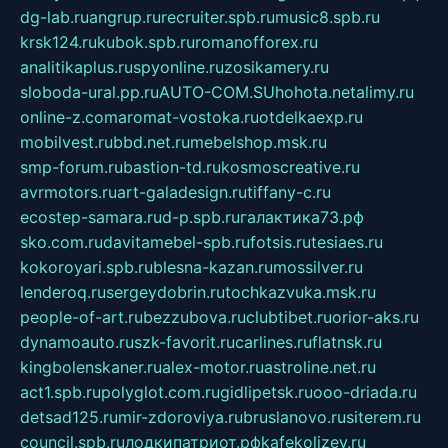
dg-lab.ru
angrup.ru
recruiter.spb.ru
music8.spb.ru
krsk124.ru
kubok.spb.ru
romanofforex.ru
analitikaplus.ru
spyonline.ru
zosikamery.ru
sloboda-ural.pp.ru
AUTO-COM.SU
hohota.net
alimy.ru
online-z.com
aromat-vostoka.ru
otdelkaexp.ru
mobilvest.ru
bbd.net.ru
mebelshop.msk.ru
smp-forum.ru
bastion-td.ru
kosmoscreative.ru
avrmotors.ru
art-galadesign.ru
tiffany-c.ru
ecostep-samara.ru
d-p.spb.ru
галактика73.рф
sko.com.ru
davitamebel-spb.ru
fotsis.ru
tesiaes.ru
kokoroyari.spb.ru
blesna-kazan.ru
mossilver.ru
lenderoq.ru
sergeydobrin.ru
tochkazvuka.msk.ru
people-of-art.ru
bezzubova.ru
clubtibet.ru
orior-aks.ru
dynamoauto.ru
szk-favorit.ru
carlines.ru
flatnsk.ru
kingbolenskaner.ru
alex-motor.ru
astroline.net.ru
act1.spb.ru
polyglot.com.ru
gidlipetsk.ru
ooo-driada.ru
detsad125.ru
mir-zdoroviya.ru
bruslanovo.ru
siterem.ru
council.spb.ru
лодкипатриот.рф
kafekolizey.ru