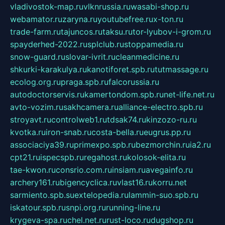
vladivostok-map.ru
vlknrussia.ru
wasabi-shop.ru
webamator.ru
zaryna.ru
youtubefree.ru
x-ton.ru
trade-farm.ru
tajuncos.ru
taksu.ru
tor-lyubov-i-grom.ru
spayderhed-2022.ru
splclub.ru
stoppamedia.ru
snow-guard.ru
slovar-ivrit.ru
cleanmedicine.ru
shkurki-karakulya.ru
kanotiforet.spb.ru
tutmassage.ru
ecolog.org.ru
praga.spb.ru
falcorussia.ru
autodoctorservis.ru
kamertondom.spb.ru
net-life.net.ru
avto-vozim.ru
sakhcamera.ru
alliance-electro.spb.ru
stroyavt.ru
controlweb1.ru
tdsak74.ru
kinzozo-ru.ru
kvotka.ru
iron-snab.ru
costa-bella.ru
eugrus.pp.ru
associaciya39.ru
primexpo.spb.ru
bezmorchin.ru
ia2.ru
cpt21.ru
ispecspb.ru
regahost.ru
kolosok-elita.ru
tae-kwon.ru
consrio.com.ru
insiam.ru
avegainfo.ru
archery161.ru
bigencyclica.ru
vlast16.ru
korru.net
sarmiento.spb.su
extelopedia.ru
lammin-suo.spb.ru
iskatour.spb.ru
snpi.org.ru
running-line.ru
krygeva-spa.ru
chel.net.ru
rust-loco.ru
dugshop.ru