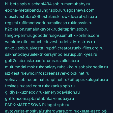
hl-beta.spb.ru
school494.spb.ru
mymubaby.ru
epoha-metalband.ru
ngr.spb.ru
rusgosnews.com
dieselvostok.ru
24hostel.msk.ru
w-dev.ru
f-ship.ru
regsmi.ru
filmnetwork.ru
malinasp.ru
kinosvin.ru
h2o-salon.ru
malutkayork.ru
deltaprim.spb.ru
tango-perm.ru
gooddir.ru
sgv.su
multiki-online.com
webkrasotki.com
cherinvest.ru
detskiy-ostrov.ru
ankou.spb.ru
alvesta1.ru
pdf-creator.ru
nix-files.org.ru
sakhatoday.ru
elektrikersymboler.ru
sputnikyes.ru
golf2club.msk.ru
aeforums.ru
zallclub.ru
multimodal.msk.ru
habaigry.ru
haikko.ru
sobakopedia.ru
isz-fest.ru
ewnc.info
screensaver-clock.net.ru
volnav.spb.ru
comnat.ru
npf.net.ru
7bit.pp.ru
kalugatur.ru
tesiaes.ru
card.com.ru
kazanka.spb.ru
gildiya-kuznecov.ru
kameryboavision.ru
griffoncom.spb.ru
fabrika-emotsiy.ru
PARK-MATROSOVA.RU
agat.spb.ru
avtoyurist-moskva1.ru
hardware.org.ru
схема-авто.рф