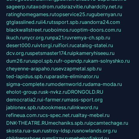
sageerp.ru
taxodrom.ru
dsrazvitie.ru
hardcity.net.ru
ratinghomegames.ru
topservice25.ru
gubernyan.ru
gtglasslined.ru
ii4.ru
tssport.spb.ru
andorra24.com
blackwallstreet.ru
oboimos.ru
optim-doors.com.ru
ikuch.ru
nycr.org.ru
npa21.ru
vremya-ch.spb.ru
desert000.ru
ivtorgi.ru
ifiori.ru
catalog-statei.ru
dcv.org.ru
spetsmaster174.ru
ipkameryhiseeu.ru
dum26.ru
ruspol.spb.ru
fr-opendp.ru
kam-solnyshko.ru
cheyenne-arapaho.ru
sevzapmetal.spb.ru
ted-lapidus.spb.ru
parasite-eliminator.ru
sigma-complete.ru
modernworld.ru
dama-moda.ru
eholot-group.ru
sk-nvkz.ru
DRONGOLD.RU
democratia2.ru
i-farmer.ru
mass-sport.org
jablonex.spb.ru
bookmess.ru
linkword.ru
refineua.com.ru
cs-spec.net.ru
altay-mebel.ru
DNK-THEATRE.RU
mechaniks.spb.ru
ipcamtechage.ru
skosta.ru
a-sun.ru
stroy-ldsp.ru
snowlands.org.ru
childrensshoes.ru
mrlizzy.ru
mebelsofiakrd.ru