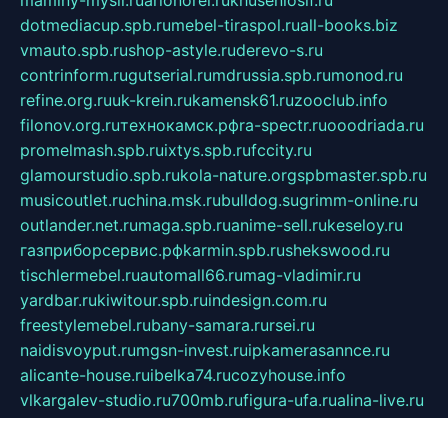
maminy-mysli.ru
arionorel.ru
khuseniosif.ru
dotmediacup.spb.ru
mebel-tiraspol.ru
all-books.biz
vmauto.spb.ru
shop-astyle.ru
derevo-s.ru
contrinform.ru
gutserial.ru
mdrussia.spb.ru
monod.ru
refine.org.ru
uk-krein.ru
kamensk61.ru
zooclub.info
filonov.org.ru
технокамск.рф
ra-spectr.ru
ooodriada.ru
promelmash.spb.ru
ixtys.spb.ru
fccity.ru
glamourstudio.spb.ru
kola-nature.org
spbmaster.spb.ru
musicoutlet.ru
china.msk.ru
bulldog.su
grimm-online.ru
outlander.net.ru
maga.spb.ru
anime-sell.ru
keseloy.ru
газприборсервис.рф
karmin.spb.ru
shekswood.ru
tischlermebel.ru
automall66.ru
mag-vladimir.ru
yardbar.ru
kiwitour.spb.ru
indesign.com.ru
freestylemebel.ru
bany-samara.ru
rsei.ru
naidisvoyput.ru
mgsn-invest.ru
ipkamerasannce.ru
alicante-house.ru
ibelka74.ru
cozyhouse.info
vlkargalev-studio.ru
700mb.ru
figura-ufa.ru
alina-live.ru
belarusiannews.ru
womenknow.ru
dos-vniimk.ru