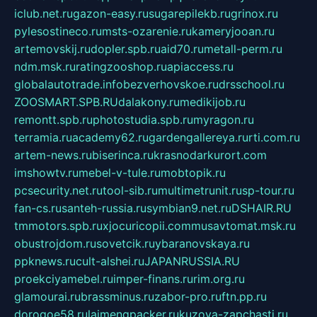
iclub.net.ru
gazon-easy.ru
sugarepilekb.ru
grinox.ru
pylesostineco.ru
msts-ozarenie.ru
kameryjooan.ru
artemovskij.ru
dopler.spb.ru
aid70.ru
metall-perm.ru
ndm.msk.ru
ratingzooshop.ru
apiaccess.ru
globalautotrade.info
bezverhovskoe.ru
drsschool.ru
ZOOSMART.SPB.RU
dalakony.ru
medikijob.ru
remontt.spb.ru
photostudia.spb.ru
myragon.ru
terramia.ru
academy62.ru
gardengallereya.ru
rti.com.ru
artem-news.ru
biserinca.ru
krasnodarkurort.com
imshowtv.ru
mebel-v-tule.ru
mobtopik.ru
pcsecurity.net.ru
tool-sib.ru
multimetrunit.ru
sp-tour.ru
fan-cs.ru
santeh-russia.ru
symbian9.net.ru
DSHAIR.RU
tmmotors.spb.ru
xjocuricopii.com
musavtomat.msk.ru
obustrojdom.ru
sovetcik.ru
ybaranovskaya.ru
ppknews.ru
cult-alshei.ru
JAPANRUSSIA.RU
proekciyamebel.ru
imper-finans.ru
rim.org.ru
glamourai.ru
brassminus.ru
zabor-pro.ru
ftn.pp.ru
dorogoe58.ru
laimengpacker.ru
kuzova-zapchasti.ru