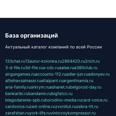
База организаций
Актуальный каталог компаний по всей России
133chel.ru
13autor-kolonka.ru
2864420.ru
2rich.ru
3-d-file.ru
3d-file.ru
a-cdc.ru
aalse.ru
a380club.ru
airgungames.ru
accounts-112.ru
adler-jun.ru
adonyev.ru
alfeihavsalnassr.ru
altaipant.ru
argentinamia.ru
aria-family.ru
arkrym.ru
ashanet.ru
belgorod-day.ru
bankaribi.ru
bandamn.ru
bigfatcc.ru
blagodarenie-spb.ru
borodino-media.ru
card-voice.ru
cardvoice.ru
zed-online.ru
zvonitut.ru
zebra-tlt.ru
zarafshan.ru
york-life.ru
vintovoykompressor.ru