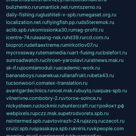
bulizhenko.ru
rumantick.net.ru
mtszerno.ru
daily-fishing.ru
glushiteli-v-spb.ru
megasat.org.ru
localization.net.ru
flyingfish.pp.ru
ds5teremok.ru
aclib.spb.ru
komissionka30.ru
mag-profit.ru
icentre-74.ru
leasing-nsk.ru
hd39.ru
rcd.com.ru
bioprot.ru
deltaextreme.ru
mirkotlov07.ru
mycrossway.ru
temamedia.ru
art-fusing.ru
cbslefort.ru
sunroadwatch.ru
citroen-yaroslavl.ru
ratnews.msk.ru
sk-if.ru
joomlamoduli.ru
academic-work.ru
bananaboys.ru
sanekua.ru
lianafrukt.ru
beta43.ru
tucsonwoori.com
alex-translation.ru
avantgardeclinics.ru
noel.msk.ru
buylq.ru
aquas-spb.ru
vilnerivne.com
bobry-2.ru
vtoroe-solnce.ru
nickysheen.ru
clockmir.ru
huntercraft.ru
стройокт.рф
webpixels.ru
pczz.msk.su
petrodvorets.spb.ru
nsintermed.spb.ru
avtovirazh-24.ru
jazzq.ru
czecot.ru
cruizi.spb.ru
spasskaya.spb.ru
kniris.ru
vkpeople.com