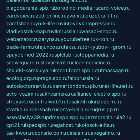
bankaribi.ru
bandamn.ru
bigfatcc.ru
blagodarenie-spb.ru
borodino-media.ru
card-voice.ru
cardvoice.ru
zed-online.ru
zvonitut.ru
zebra-tlt.ru
zarafshan.ru
york-life.ru
vintovoykompressor.ru
vladivostok-map.ru
vlknrussia.ru
wasabi-shop.ru
webamator.ru
zaryna.ru
youtubefree.ru
x-ton.ru
trade-farm.ru
tajuncos.ru
taksu.ru
tor-lyubov-i-grom.ru
spayderhed-2022.ru
splclub.ru
stoppamedia.ru
snow-guard.ru
slovar-ivrit.ru
cleanmedicine.ru
shkurki-karakulya.ru
kanotiforet.spb.ru
tutmassage.ru
ecolog.org.ru
praga.spb.ru
falcorussia.ru
autodoctorservis.ru
kamertondom.spb.ru
net-life.net.ru
avto-vozim.ru
sakhcamera.ru
alliance-electro.spb.ru
stroyavt.ru
controlweb1.ru
tdsak74.ru
kinzozo-ru.ru
kvotka.ru
iron-snab.ru
costa-bella.ru
eugrus.pp.ru
associaciya39.ru
primexpo.spb.ru
bezmorchin.ru
ia2.ru
cpt21.ru
ispecspb.ru
regahost.ru
kolosok-elita.ru
tae-kwon.ru
consrio.com.ru
insiam.ru
avegainfo.ru