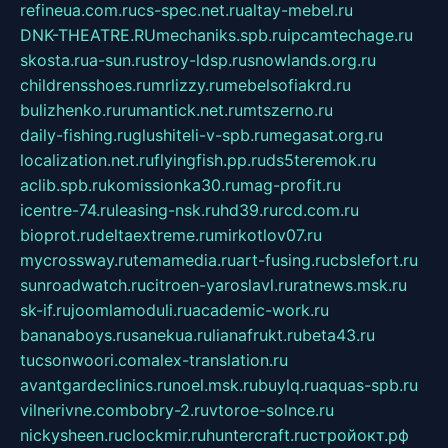
refineua.com.ru
cs-spec.net.ru
altay-mebel.ru
DNK-THEATRE.RU
mechaniks.spb.ru
ipcamtechage.ru
skosta.ru
a-sun.ru
stroy-ldsp.ru
snowlands.org.ru
childrensshoes.ru
mrlizzy.ru
mebelsofiakrd.ru
bulizhenko.ru
rumantick.net.ru
mtszerno.ru
daily-fishing.ru
glushiteli-v-spb.ru
megasat.org.ru
localization.net.ru
flyingfish.pp.ru
ds5teremok.ru
aclib.spb.ru
komissionka30.ru
mag-profit.ru
icentre-74.ru
leasing-nsk.ru
hd39.ru
rcd.com.ru
bioprot.ru
deltaextreme.ru
mirkotlov07.ru
mycrossway.ru
temamedia.ru
art-fusing.ru
cbslefort.ru
sunroadwatch.ru
citroen-yaroslavl.ru
ratnews.msk.ru
sk-if.ru
joomlamoduli.ru
academic-work.ru
bananaboys.ru
sanekua.ru
lianafrukt.ru
beta43.ru
tucsonwoori.com
alex-translation.ru
avantgardeclinics.ru
noel.msk.ru
buylq.ru
aquas-spb.ru
vilnerivne.com
bobry-2.ru
vtoroe-solnce.ru
nickysheen.ru
clockmir.ru
huntercraft.ru
стройокт.рф