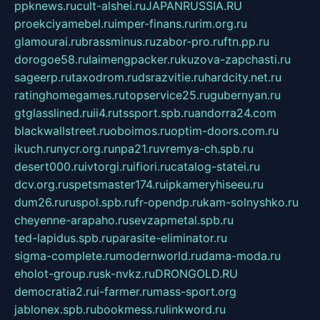
ppknews.ru
cult-alshei.ru
JAPANRUSSIA.RU
proekciyamebel.ru
imper-finans.ru
rim.org.ru
glamourai.ru
brassminus.ru
zabor-pro.ru
ftn.pp.ru
dorogoe58.ru
laimengpacker.ru
kuzova-zapchasti.ru
sageerp.ru
taxodrom.ru
dsrazvitie.ru
hardcity.net.ru
ratinghomegames.ru
topservice25.ru
gubernyan.ru
gtglasslined.ru
ii4.ru
tssport.spb.ru
andorra24.com
blackwallstreet.ru
oboimos.ru
optim-doors.com.ru
ikuch.ru
nycr.org.ru
npa21.ru
vremya-ch.spb.ru
desert000.ru
ivtorgi.ru
ifiori.ru
catalog-statei.ru
dcv.org.ru
spetsmaster174.ru
ipkameryhiseeu.ru
dum26.ru
ruspol.spb.ru
fr-opendp.ru
kam-solnyshko.ru
cheyenne-arapaho.ru
sevzapmetal.spb.ru
ted-lapidus.spb.ru
parasite-eliminator.ru
sigma-complete.ru
modernworld.ru
dama-moda.ru
eholot-group.ru
sk-nvkz.ru
DRONGOLD.RU
democratia2.ru
i-farmer.ru
mass-sport.org
jablonex.spb.ru
bookmess.ru
linkword.ru