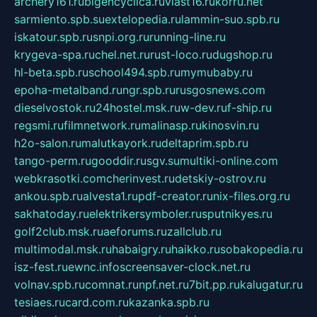
archery161.ru
bigencyclica.ru
vlast16.ru
korru.net
sarmiento.spb.su
extelopedia.ru
lammin-suo.spb.ru
iskatour.spb.ru
snpi.org.ru
running-line.ru
krygeva-spa.ru
chel.net.ru
rust-loco.ru
dugshop.ru
hl-beta.spb.ru
school494.spb.ru
mymubaby.ru
epoha-metalband.ru
ngr.spb.ru
rusgosnews.com
dieselvostok.ru
24hostel.msk.ru
w-dev.ru
f-ship.ru
regsmi.ru
filmnetwork.ru
malinasp.ru
kinosvin.ru
h2o-salon.ru
malutkayork.ru
deltaprim.spb.ru
tango-perm.ru
gooddir.ru
sgv.su
multiki-online.com
webkrasotki.com
cherinvest.ru
detskiy-ostrov.ru
ankou.spb.ru
alvesta1.ru
pdf-creator.ru
nix-files.org.ru
sakhatoday.ru
elektrikersymboler.ru
sputnikyes.ru
golf2club.msk.ru
aeforums.ru
zallclub.ru
multimodal.msk.ru
habaigry.ru
haikko.ru
sobakopedia.ru
isz-fest.ru
ewnc.info
screensaver-clock.net.ru
volnav.spb.ru
comnat.ru
npf.net.ru
7bit.pp.ru
kalugatur.ru
tesiaes.ru
card.com.ru
kazanka.spb.ru