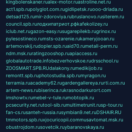
kingbolenskaner.ru
alex-motor.ru
astroline.net.ru
act1.spb.ru
polyglot.com.ru
gidlipetsk.ru
ooo-driada.ru
detsad125.ru
mir-zdoroviya.ru
bruslanovo.ru
siterem.ru
council.spb.ru
лодкипатриот.рф
kafekolizey.ru
iclub.net.ru
gazon-easy.ru
sugarepilekb.ru
grinox.ru
pylesostineco.ru
msts-ozarenie.ru
kameryjooan.ru
artemovskij.ru
dopler.spb.ru
aid70.ru
metall-perm.ru
ndm.msk.ru
ratingzooshop.ru
apiaccess.ru
globalautotrade.info
bezverhovskoe.ru
drsschool.ru
ZOOSMART.SPB.RU
dalakony.ru
medikijob.ru
remontt.spb.ru
photostudia.spb.ru
myragon.ru
terramia.ru
academy62.ru
gardengallereya.ru
rti.com.ru
artem-news.ru
biserinca.ru
krasnodarkurort.com
imshowtv.ru
mebel-v-tule.ru
mobtopik.ru
pcsecurity.net.ru
tool-sib.ru
multimetrunit.ru
sp-tour.ru
fan-cs.ru
santeh-russia.ru
symbian9.net.ru
DSHAIR.RU
tmmotors.spb.ru
xjocuricopii.com
musavtomat.msk.ru
obustrojdom.ru
sovetcik.ru
ybaranovskaya.ru