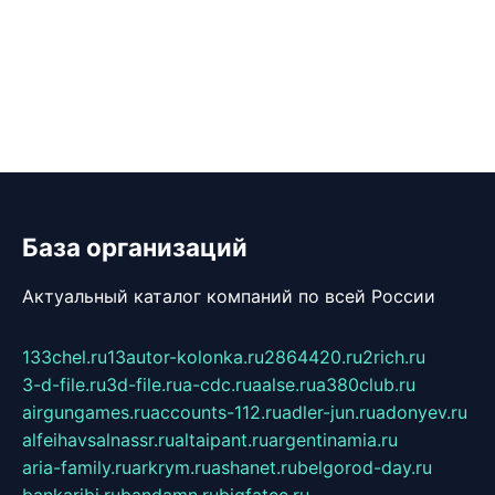
База организаций
Актуальный каталог компаний по всей России
133chel.ru
13autor-kolonka.ru
2864420.ru
2rich.ru
3-d-file.ru
3d-file.ru
a-cdc.ru
aalse.ru
a380club.ru
airgungames.ru
accounts-112.ru
adler-jun.ru
adonyev.ru
alfeihavsalnassr.ru
altaipant.ru
argentinamia.ru
aria-family.ru
arkrym.ru
ashanet.ru
belgorod-day.ru