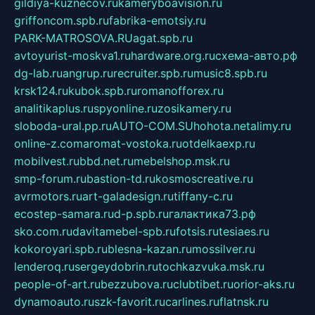
gildiya-kuznecov.ru
kameryboavision.ru
griffoncom.spb.ru
fabrika-emotsiy.ru
PARK-MATROSOVA.RU
agat.spb.ru
avtoyurist-moskva1.ru
hardware.org.ru
схема-авто.рф
dg-lab.ru
angrup.ru
recruiter.spb.ru
music8.spb.ru
krsk124.ru
kubok.spb.ru
romanofforex.ru
analitikaplus.ru
spyonline.ru
zosikamery.ru
sloboda-ural.pp.ru
AUTO-COM.SU
hohota.net
alimy.ru
online-z.com
aromat-vostoka.ru
otdelkaexp.ru
mobilvest.ru
bbd.net.ru
mebelshop.msk.ru
smp-forum.ru
bastion-td.ru
kosmoscreative.ru
avrmotors.ru
art-galadesign.ru
tiffany-c.ru
ecostep-samara.ru
d-p.spb.ru
галактика73.рф
sko.com.ru
davitamebel-spb.ru
fotsis.ru
tesiaes.ru
kokoroyari.spb.ru
blesna-kazan.ru
mossilver.ru
lenderoq.ru
sergeydobrin.ru
tochkazvuka.msk.ru
people-of-art.ru
bezzubova.ru
clubtibet.ru
orior-aks.ru
dynamoauto.ru
szk-favorit.ru
carlines.ru
flatnsk.ru