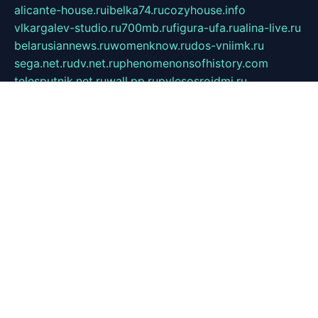
alicante-house.ru
ibelka74.ru
cozyhouse.info
vlkargalev-studio.ru
700mb.ru
figura-ufa.ru
alina-live.ru
belarusiannews.ru
womenknow.ru
dos-vniimk.ru
sega.net.ru
dv.net.ru
phenomenonsofhistory.com
telesputnik.net.ru
wall.pp.ru
pylesosroidmi.ru
gtc-clan.ru
cligs.ru
bibikazap.ru
popova.org.ru
netwhistler.spb.ru
bellvil.ru
bonzon.ru
iss-vladik.ru
defiparis.net.ru
las-gryzas.ru
amku.ru
electednews.spb.ru
feather.org.ru
spar72.ru
tankiigri.ru
dominus.com.ru
ibtree.ru
sanykool.pp.ru
unixlib.org.ru
menatep.spb.ru
gartenterrassen.ru
printeka.ru
skvozilka.com.ru
parkovka-pub.ru
lovemobi.ru
art-ru.ru
emulatorz.com.ru
alucomp.com.ru
tatforum.com.ru
alternativa-profi.ru
dermakler.ru
artsurvey.ru
aredir.ru
khimspas.ru
centr-maxi.ru
2018r.ru
bort-stomer-defort.ru
professional2.ru
gibsons.ru
artselena.ru
art-pilot.ru
ingredient.spb.ru
npfpolimer.spb.ru
argentum.spb.ru
hom-edu.ru