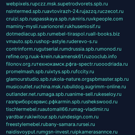
webpixels.ru
pczz.msk.su
petrodvorets.spb.ru
nsintermed.spb.ru
avtovirazh-24.ru
jazzq.ru
czecot.ru
cruizi.spb.ru
spasskaya.spb.ru
kniris.ru
vkpeople.com
maminy-mysli.ru
arionorel.ru
khuseniosif.ru
dotmediacup.spb.ru
mebel-tiraspol.ru
all-books.biz
vmauto.spb.ru
shop-astyle.ru
derevo-s.ru
contrinform.ru
gutserial.ru
mdrussia.spb.ru
monod.ru
refine.org.ru
uk-krein.ru
kamensk61.ru
zooclub.info
filonov.org.ru
технокамск.рф
ra-spectr.ru
ooodriada.ru
promelmash.spb.ru
ixtys.spb.ru
fccity.ru
glamourstudio.spb.ru
kola-nature.org
spbmaster.spb.ru
musicoutlet.ru
china.msk.ru
bulldog.su
grimm-online.ru
outlander.net.ru
maga.spb.ru
anime-sell.ru
keseloy.ru
газприборсервис.рф
karmin.spb.ru
shekswood.ru
tischlermebel.ru
automall66.ru
mag-vladimir.ru
yardbar.ru
kiwitour.spb.ru
indesign.com.ru
freestylemebel.ru
bany-samara.ru
rsei.ru
naidisvoyput.ru
mgsn-invest.ru
ipkamerasannce.ru