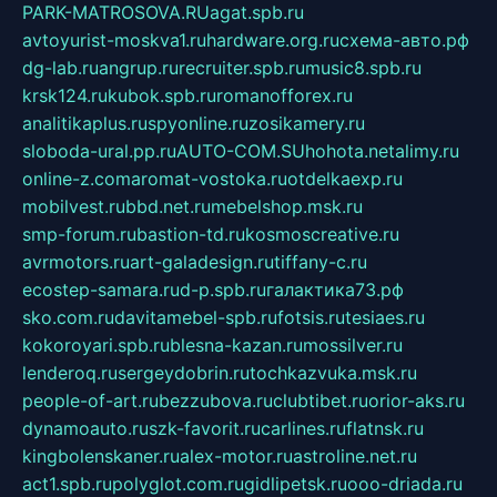
PARK-MATROSOVA.RU
agat.spb.ru
avtoyurist-moskva1.ru
hardware.org.ru
схема-авто.рф
dg-lab.ru
angrup.ru
recruiter.spb.ru
music8.spb.ru
krsk124.ru
kubok.spb.ru
romanofforex.ru
analitikaplus.ru
spyonline.ru
zosikamery.ru
sloboda-ural.pp.ru
AUTO-COM.SU
hohota.net
alimy.ru
online-z.com
aromat-vostoka.ru
otdelkaexp.ru
mobilvest.ru
bbd.net.ru
mebelshop.msk.ru
smp-forum.ru
bastion-td.ru
kosmoscreative.ru
avrmotors.ru
art-galadesign.ru
tiffany-c.ru
ecostep-samara.ru
d-p.spb.ru
галактика73.рф
sko.com.ru
davitamebel-spb.ru
fotsis.ru
tesiaes.ru
kokoroyari.spb.ru
blesna-kazan.ru
mossilver.ru
lenderoq.ru
sergeydobrin.ru
tochkazvuka.msk.ru
people-of-art.ru
bezzubova.ru
clubtibet.ru
orior-aks.ru
dynamoauto.ru
szk-favorit.ru
carlines.ru
flatnsk.ru
kingbolenskaner.ru
alex-motor.ru
astroline.net.ru
act1.spb.ru
polyglot.com.ru
gidlipetsk.ru
ooo-driada.ru