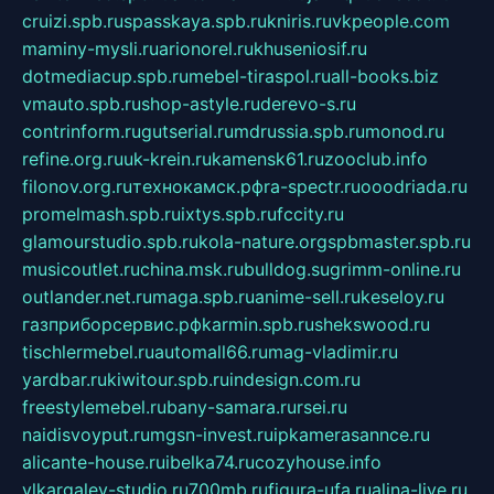
cruizi.spb.ru
spasskaya.spb.ru
kniris.ru
vkpeople.com
maminy-mysli.ru
arionorel.ru
khuseniosif.ru
dotmediacup.spb.ru
mebel-tiraspol.ru
all-books.biz
vmauto.spb.ru
shop-astyle.ru
derevo-s.ru
contrinform.ru
gutserial.ru
mdrussia.spb.ru
monod.ru
refine.org.ru
uk-krein.ru
kamensk61.ru
zooclub.info
filonov.org.ru
технокамск.рф
ra-spectr.ru
ooodriada.ru
promelmash.spb.ru
ixtys.spb.ru
fccity.ru
glamourstudio.spb.ru
kola-nature.org
spbmaster.spb.ru
musicoutlet.ru
china.msk.ru
bulldog.su
grimm-online.ru
outlander.net.ru
maga.spb.ru
anime-sell.ru
keseloy.ru
газприборсервис.рф
karmin.spb.ru
shekswood.ru
tischlermebel.ru
automall66.ru
mag-vladimir.ru
yardbar.ru
kiwitour.spb.ru
indesign.com.ru
freestylemebel.ru
bany-samara.ru
rsei.ru
naidisvoyput.ru
mgsn-invest.ru
ipkamerasannce.ru
alicante-house.ru
ibelka74.ru
cozyhouse.info
vlkargalev-studio.ru
700mb.ru
figura-ufa.ru
alina-live.ru