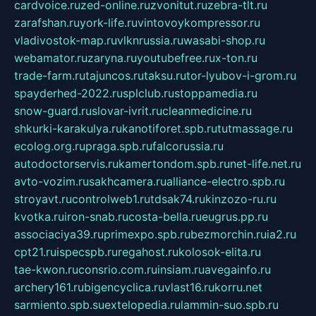
cardvoice.ru
zed-online.ru
zvonitut.ru
zebra-tlt.ru
zarafshan.ru
york-life.ru
vintovoykompressor.ru
vladivostok-map.ru
vlknrussia.ru
wasabi-shop.ru
webamator.ru
zaryna.ru
youtubefree.ru
x-ton.ru
trade-farm.ru
tajuncos.ru
taksu.ru
tor-lyubov-i-grom.ru
spayderhed-2022.ru
splclub.ru
stoppamedia.ru
snow-guard.ru
slovar-ivrit.ru
cleanmedicine.ru
shkurki-karakulya.ru
kanotiforet.spb.ru
tutmassage.ru
ecolog.org.ru
praga.spb.ru
falcorussia.ru
autodoctorservis.ru
kamertondom.spb.ru
net-life.net.ru
avto-vozim.ru
sakhcamera.ru
alliance-electro.spb.ru
stroyavt.ru
controlweb1.ru
tdsak74.ru
kinzozo-ru.ru
kvotka.ru
iron-snab.ru
costa-bella.ru
eugrus.pp.ru
associaciya39.ru
primexpo.spb.ru
bezmorchin.ru
ia2.ru
cpt21.ru
ispecspb.ru
regahost.ru
kolosok-elita.ru
tae-kwon.ru
consrio.com.ru
insiam.ru
avegainfo.ru
archery161.ru
bigencyclica.ru
vlast16.ru
korru.net
sarmiento.spb.su
extelopedia.ru
lammin-suo.spb.ru