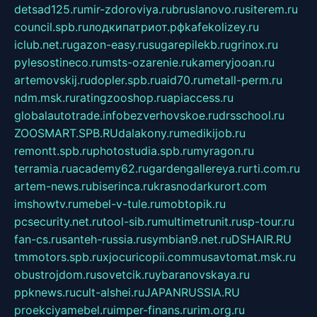
detsad125.ru
mir-zdoroviya.ru
bruslanovo.ru
siterem.ru
council.spb.ru
лодкипатриот.рф
kafekolizey.ru
iclub.net.ru
gazon-easy.ru
sugarepilekb.ru
grinox.ru
pylesostineco.ru
msts-ozarenie.ru
kameryjooan.ru
artemovskij.ru
dopler.spb.ru
aid70.ru
metall-perm.ru
ndm.msk.ru
ratingzooshop.ru
apiaccess.ru
globalautotrade.info
bezverhovskoe.ru
drsschool.ru
ZOOSMART.SPB.RU
dalakony.ru
medikijob.ru
remontt.spb.ru
photostudia.spb.ru
myragon.ru
terramia.ru
academy62.ru
gardengallereya.ru
rti.com.ru
artem-news.ru
biserinca.ru
krasnodarkurort.com
imshowtv.ru
mebel-v-tule.ru
mobtopik.ru
pcsecurity.net.ru
tool-sib.ru
multimetrunit.ru
sp-tour.ru
fan-cs.ru
santeh-russia.ru
symbian9.net.ru
DSHAIR.RU
tmmotors.spb.ru
xjocuricopii.com
musavtomat.msk.ru
obustrojdom.ru
sovetcik.ru
ybaranovskaya.ru
ppknews.ru
cult-alshei.ru
JAPANRUSSIA.RU
proekciyamebel.ru
imper-finans.ru
rim.org.ru