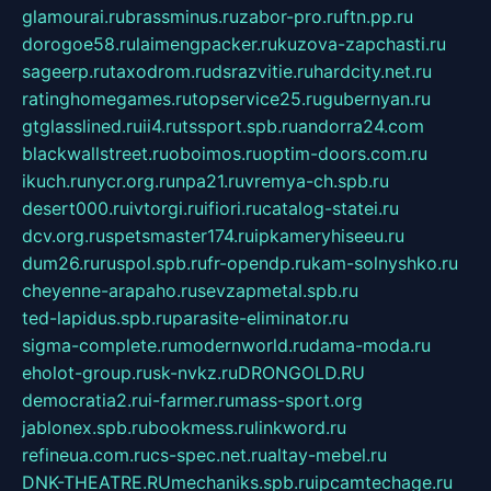
glamourai.ru
brassminus.ru
zabor-pro.ru
ftn.pp.ru
dorogoe58.ru
laimengpacker.ru
kuzova-zapchasti.ru
sageerp.ru
taxodrom.ru
dsrazvitie.ru
hardcity.net.ru
ratinghomegames.ru
topservice25.ru
gubernyan.ru
gtglasslined.ru
ii4.ru
tssport.spb.ru
andorra24.com
blackwallstreet.ru
oboimos.ru
optim-doors.com.ru
ikuch.ru
nycr.org.ru
npa21.ru
vremya-ch.spb.ru
desert000.ru
ivtorgi.ru
ifiori.ru
catalog-statei.ru
dcv.org.ru
spetsmaster174.ru
ipkameryhiseeu.ru
dum26.ru
ruspol.spb.ru
fr-opendp.ru
kam-solnyshko.ru
cheyenne-arapaho.ru
sevzapmetal.spb.ru
ted-lapidus.spb.ru
parasite-eliminator.ru
sigma-complete.ru
modernworld.ru
dama-moda.ru
eholot-group.ru
sk-nvkz.ru
DRONGOLD.RU
democratia2.ru
i-farmer.ru
mass-sport.org
jablonex.spb.ru
bookmess.ru
linkword.ru
refineua.com.ru
cs-spec.net.ru
altay-mebel.ru
DNK-THEATRE.RU
mechaniks.spb.ru
ipcamtechage.ru