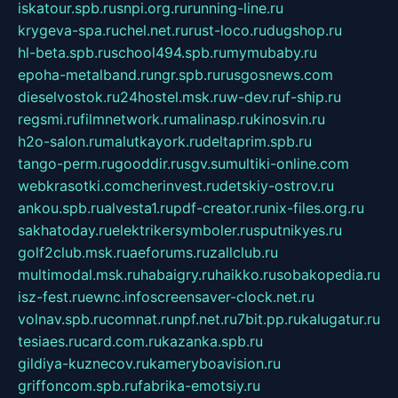
iskatour.spb.ru
snpi.org.ru
running-line.ru
krygeva-spa.ru
chel.net.ru
rust-loco.ru
dugshop.ru
hl-beta.spb.ru
school494.spb.ru
mymubaby.ru
epoha-metalband.ru
ngr.spb.ru
rusgosnews.com
dieselvostok.ru
24hostel.msk.ru
w-dev.ru
f-ship.ru
regsmi.ru
filmnetwork.ru
malinasp.ru
kinosvin.ru
h2o-salon.ru
malutkayork.ru
deltaprim.spb.ru
tango-perm.ru
gooddir.ru
sgv.su
multiki-online.com
webkrasotki.com
cherinvest.ru
detskiy-ostrov.ru
ankou.spb.ru
alvesta1.ru
pdf-creator.ru
nix-files.org.ru
sakhatoday.ru
elektrikersymboler.ru
sputnikyes.ru
golf2club.msk.ru
aeforums.ru
zallclub.ru
multimodal.msk.ru
habaigry.ru
haikko.ru
sobakopedia.ru
isz-fest.ru
ewnc.info
screensaver-clock.net.ru
volnav.spb.ru
comnat.ru
npf.net.ru
7bit.pp.ru
kalugatur.ru
tesiaes.ru
card.com.ru
kazanka.spb.ru
gildiya-kuznecov.ru
kameryboavision.ru
griffoncom.spb.ru
fabrika-emotsiy.ru