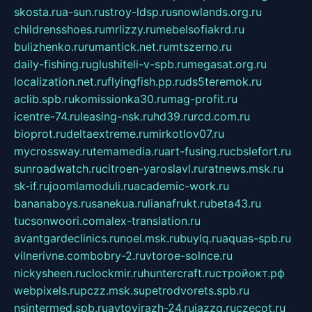
skosta.ru
a-sun.ru
stroy-ldsp.ru
snowlands.org.ru
childrensshoes.ru
mrlizzy.ru
mebelsofiakrd.ru
bulizhenko.ru
rumantick.net.ru
mtszerno.ru
daily-fishing.ru
glushiteli-v-spb.ru
megasat.org.ru
localization.net.ru
flyingfish.pp.ru
ds5teremok.ru
aclib.spb.ru
komissionka30.ru
mag-profit.ru
icentre-74.ru
leasing-nsk.ru
hd39.ru
rcd.com.ru
bioprot.ru
deltaextreme.ru
mirkotlov07.ru
mycrossway.ru
temamedia.ru
art-fusing.ru
cbslefort.ru
sunroadwatch.ru
citroen-yaroslavl.ru
ratnews.msk.ru
sk-if.ru
joomlamoduli.ru
academic-work.ru
bananaboys.ru
sanekua.ru
lianafrukt.ru
beta43.ru
tucsonwoori.com
alex-translation.ru
avantgardeclinics.ru
noel.msk.ru
buylq.ru
aquas-spb.ru
vilnerivne.com
bobry-2.ru
vtoroe-solnce.ru
nickysheen.ru
clockmir.ru
huntercraft.ru
стройокт.рф
webpixels.ru
pczz.msk.su
petrodvorets.spb.ru
nsintermed.spb.ru
avtovirazh-24.ru
jazzq.ru
czecot.ru