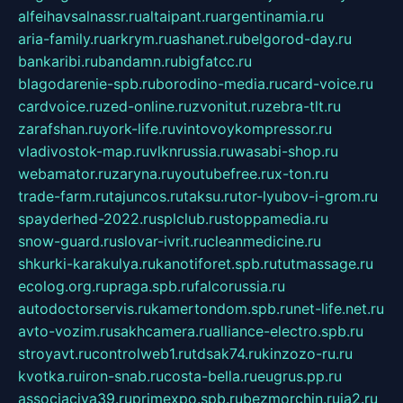
alfeihavsalnassr.ru
altaipant.ru
argentinamia.ru
aria-family.ru
arkrym.ru
ashanet.ru
belgorod-day.ru
bankaribi.ru
bandamn.ru
bigfatcc.ru
blagodarenie-spb.ru
borodino-media.ru
card-voice.ru
cardvoice.ru
zed-online.ru
zvonitut.ru
zebra-tlt.ru
zarafshan.ru
york-life.ru
vintovoykompressor.ru
vladivostok-map.ru
vlknrussia.ru
wasabi-shop.ru
webamator.ru
zaryna.ru
youtubefree.ru
x-ton.ru
trade-farm.ru
tajuncos.ru
taksu.ru
tor-lyubov-i-grom.ru
spayderhed-2022.ru
splclub.ru
stoppamedia.ru
snow-guard.ru
slovar-ivrit.ru
cleanmedicine.ru
shkurki-karakulya.ru
kanotiforet.spb.ru
tutmassage.ru
ecolog.org.ru
praga.spb.ru
falcorussia.ru
autodoctorservis.ru
kamertondom.spb.ru
net-life.net.ru
avto-vozim.ru
sakhcamera.ru
alliance-electro.spb.ru
stroyavt.ru
controlweb1.ru
tdsak74.ru
kinzozo-ru.ru
kvotka.ru
iron-snab.ru
costa-bella.ru
eugrus.pp.ru
associaciya39.ru
primexpo.spb.ru
bezmorchin.ru
ia2.ru