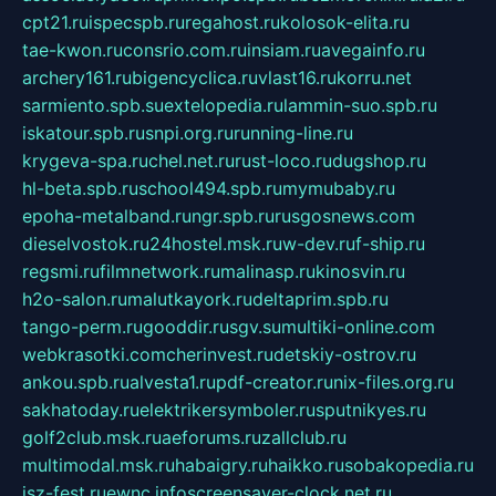
cpt21.ru
ispecspb.ru
regahost.ru
kolosok-elita.ru
tae-kwon.ru
consrio.com.ru
insiam.ru
avegainfo.ru
archery161.ru
bigencyclica.ru
vlast16.ru
korru.net
sarmiento.spb.su
extelopedia.ru
lammin-suo.spb.ru
iskatour.spb.ru
snpi.org.ru
running-line.ru
krygeva-spa.ru
chel.net.ru
rust-loco.ru
dugshop.ru
hl-beta.spb.ru
school494.spb.ru
mymubaby.ru
epoha-metalband.ru
ngr.spb.ru
rusgosnews.com
dieselvostok.ru
24hostel.msk.ru
w-dev.ru
f-ship.ru
regsmi.ru
filmnetwork.ru
malinasp.ru
kinosvin.ru
h2o-salon.ru
malutkayork.ru
deltaprim.spb.ru
tango-perm.ru
gooddir.ru
sgv.su
multiki-online.com
webkrasotki.com
cherinvest.ru
detskiy-ostrov.ru
ankou.spb.ru
alvesta1.ru
pdf-creator.ru
nix-files.org.ru
sakhatoday.ru
elektrikersymboler.ru
sputnikyes.ru
golf2club.msk.ru
aeforums.ru
zallclub.ru
multimodal.msk.ru
habaigry.ru
haikko.ru
sobakopedia.ru
isz-fest.ru
ewnc.info
screensaver-clock.net.ru