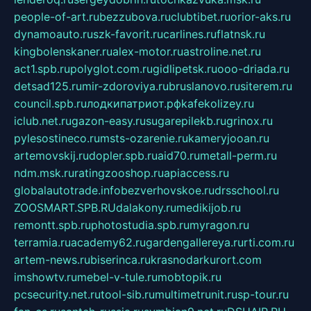
people-of-art.ru
bezzubova.ru
clubtibet.ru
orior-aks.ru
dynamoauto.ru
szk-favorit.ru
carlines.ru
flatnsk.ru
kingbolenskaner.ru
alex-motor.ru
astroline.net.ru
act1.spb.ru
polyglot.com.ru
gidlipetsk.ru
ooo-driada.ru
detsad125.ru
mir-zdoroviya.ru
bruslanovo.ru
siterem.ru
council.spb.ru
лодкипатриот.рф
kafekolizey.ru
iclub.net.ru
gazon-easy.ru
sugarepilekb.ru
grinox.ru
pylesostineco.ru
msts-ozarenie.ru
kameryjooan.ru
artemovskij.ru
dopler.spb.ru
aid70.ru
metall-perm.ru
ndm.msk.ru
ratingzooshop.ru
apiaccess.ru
globalautotrade.info
bezverhovskoe.ru
drsschool.ru
ZOOSMART.SPB.RU
dalakony.ru
medikijob.ru
remontt.spb.ru
photostudia.spb.ru
myragon.ru
terramia.ru
academy62.ru
gardengallereya.ru
rti.com.ru
artem-news.ru
biserinca.ru
krasnodarkurort.com
imshowtv.ru
mebel-v-tule.ru
mobtopik.ru
pcsecurity.net.ru
tool-sib.ru
multimetrunit.ru
sp-tour.ru