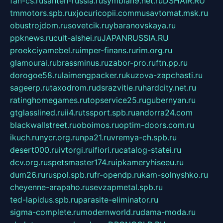
fan-cs.ru
santeh-russia.ru
symbian9.net.ru
DSHAIR.RU
tmmotors.spb.ru
xjocuricopii.com
musavtomat.msk.ru
obustrojdom.ru
sovetcik.ru
ybaranovskaya.ru
ppknews.ru
cult-alshei.ru
JAPANRUSSIA.RU
proekciyamebel.ru
imper-finans.ru
rim.org.ru
glamourai.ru
brassminus.ru
zabor-pro.ru
ftn.pp.ru
dorogoe58.ru
laimengpacker.ru
kuzova-zapchasti.ru
sageerp.ru
taxodrom.ru
dsrazvitie.ru
hardcity.net.ru
ratinghomegames.ru
topservice25.ru
gubernyan.ru
gtglasslined.ru
ii4.ru
tssport.spb.ru
andorra24.com
blackwallstreet.ru
oboimos.ru
optim-doors.com.ru
ikuch.ru
nycr.org.ru
npa21.ru
vremya-ch.spb.ru
desert000.ru
ivtorgi.ru
ifiori.ru
catalog-statei.ru
dcv.org.ru
spetsmaster174.ru
ipkameryhiseeu.ru
dum26.ru
ruspol.spb.ru
fr-opendp.ru
kam-solnyshko.ru
cheyenne-arapaho.ru
sevzapmetal.spb.ru
ted-lapidus.spb.ru
parasite-eliminator.ru
sigma-complete.ru
modernworld.ru
dama-moda.ru