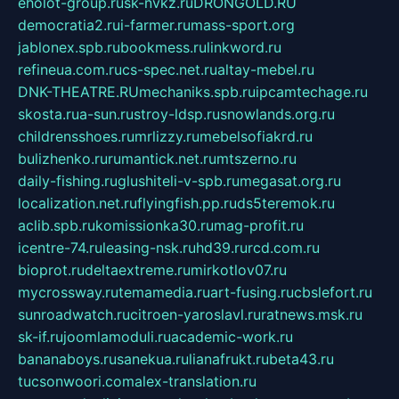
eholot-group.ru
sk-nvkz.ru
DRONGOLD.RU
democratia2.ru
i-farmer.ru
mass-sport.org
jablonex.spb.ru
bookmess.ru
linkword.ru
refineua.com.ru
cs-spec.net.ru
altay-mebel.ru
DNK-THEATRE.RU
mechaniks.spb.ru
ipcamtechage.ru
skosta.ru
a-sun.ru
stroy-ldsp.ru
snowlands.org.ru
childrensshoes.ru
mrlizzy.ru
mebelsofiakrd.ru
bulizhenko.ru
rumantick.net.ru
mtszerno.ru
daily-fishing.ru
glushiteli-v-spb.ru
megasat.org.ru
localization.net.ru
flyingfish.pp.ru
ds5teremok.ru
aclib.spb.ru
komissionka30.ru
mag-profit.ru
icentre-74.ru
leasing-nsk.ru
hd39.ru
rcd.com.ru
bioprot.ru
deltaextreme.ru
mirkotlov07.ru
mycrossway.ru
temamedia.ru
art-fusing.ru
cbslefort.ru
sunroadwatch.ru
citroen-yaroslavl.ru
ratnews.msk.ru
sk-if.ru
joomlamoduli.ru
academic-work.ru
bananaboys.ru
sanekua.ru
lianafrukt.ru
beta43.ru
tucsonwoori.com
alex-translation.ru