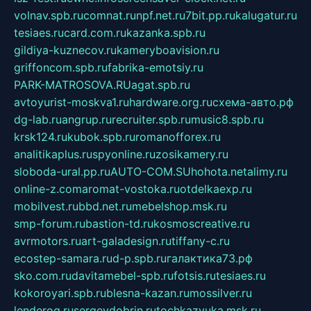
volnav.spb.ru
comnat.ru
npf.net.ru
7bit.pp.ru
kalugatur.ru
tesiaes.ru
card.com.ru
kazanka.spb.ru
gildiya-kuznecov.ru
kameryboavision.ru
griffoncom.spb.ru
fabrika-emotsiy.ru
PARK-MATROSOVA.RU
agat.spb.ru
avtoyurist-moskva1.ru
hardware.org.ru
схема-авто.рф
dg-lab.ru
angrup.ru
recruiter.spb.ru
music8.spb.ru
krsk124.ru
kubok.spb.ru
romanofforex.ru
analitikaplus.ru
spyonline.ru
zosikamery.ru
sloboda-ural.pp.ru
AUTO-COM.SU
hohota.net
alimy.ru
online-z.com
aromat-vostoka.ru
otdelkaexp.ru
mobilvest.ru
bbd.net.ru
mebelshop.msk.ru
smp-forum.ru
bastion-td.ru
kosmoscreative.ru
avrmotors.ru
art-galadesign.ru
tiffany-c.ru
ecostep-samara.ru
d-p.spb.ru
галактика73.рф
sko.com.ru
davitamebel-spb.ru
fotsis.ru
tesiaes.ru
kokoroyari.spb.ru
blesna-kazan.ru
mossilver.ru
lenderoq.ru
sergeydobrin.ru
tochkazvuka.msk.ru