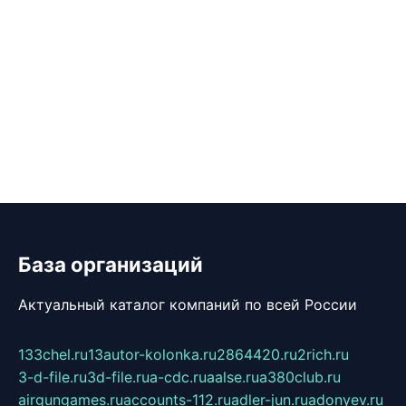
База организаций
Актуальный каталог компаний по всей России
133chel.ru
13autor-kolonka.ru
2864420.ru
2rich.ru
3-d-file.ru
3d-file.ru
a-cdc.ru
aalse.ru
a380club.ru
airgungames.ru
accounts-112.ru
adler-jun.ru
adonyev.ru