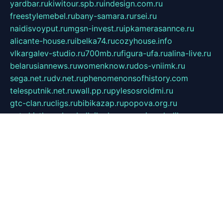
yardbar.ru
kiwitour.spb.ru
indesign.com.ru
freestylemebel.ru
bany-samara.ru
rsei.ru
naidisvoyput.ru
mgsn-invest.ru
ipkamerasannce.ru
alicante-house.ru
ibelka74.ru
cozyhouse.info
vlkargalev-studio.ru
700mb.ru
figura-ufa.ru
alina-live.ru
belarusiannews.ru
womenknow.ru
dos-vniimk.ru
sega.net.ru
dv.net.ru
phenomenonsofhistory.com
telesputnik.net.ru
wall.pp.ru
pylesosroidmi.ru
gtc-clan.ru
cligs.ru
bibikazap.ru
popova.org.ru
netwhistler.spb.ru
bellvil.ru
bonzon.ru
iss-vladik.ru
defiparis.net.ru
las-gryzas.ru
amku.ru
electednews.spb.ru
feather.org.ru
spar72.ru
tankiigri.ru
dominus.com.ru
ibtree.ru
sanykool.pp.ru
unixlib.org.ru
menatep.spb.ru
gartenterrassen.ru
printeka.ru
skvozilka.com.ru
parkovka-pub.ru
lovemobi.ru
art-ru.ru
emulatorz.com.ru
alucomp.com.ru
tatforum.com.ru
alternativa-profi.ru
dermakler.ru
artsurvey.ru
aredir.ru
khimspas.ru
centr-maxi.ru
2018r.ru