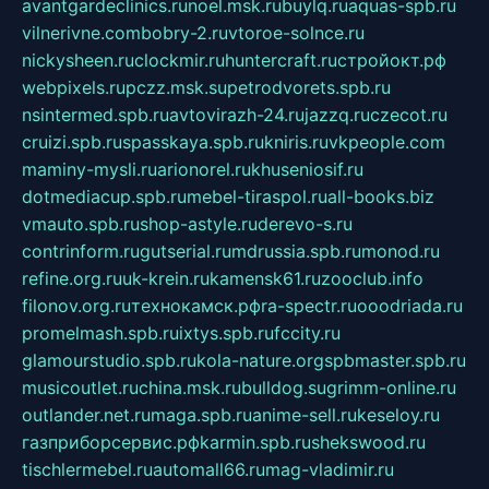
avantgardeclinics.ru
noel.msk.ru
buylq.ru
aquas-spb.ru
vilnerivne.com
bobry-2.ru
vtoroe-solnce.ru
nickysheen.ru
clockmir.ru
huntercraft.ru
стройокт.рф
webpixels.ru
pczz.msk.su
petrodvorets.spb.ru
nsintermed.spb.ru
avtovirazh-24.ru
jazzq.ru
czecot.ru
cruizi.spb.ru
spasskaya.spb.ru
kniris.ru
vkpeople.com
maminy-mysli.ru
arionorel.ru
khuseniosif.ru
dotmediacup.spb.ru
mebel-tiraspol.ru
all-books.biz
vmauto.spb.ru
shop-astyle.ru
derevo-s.ru
contrinform.ru
gutserial.ru
mdrussia.spb.ru
monod.ru
refine.org.ru
uk-krein.ru
kamensk61.ru
zooclub.info
filonov.org.ru
технокамск.рф
ra-spectr.ru
ooodriada.ru
promelmash.spb.ru
ixtys.spb.ru
fccity.ru
glamourstudio.spb.ru
kola-nature.org
spbmaster.spb.ru
musicoutlet.ru
china.msk.ru
bulldog.su
grimm-online.ru
outlander.net.ru
maga.spb.ru
anime-sell.ru
keseloy.ru
газприборсервис.рф
karmin.spb.ru
shekswood.ru
tischlermebel.ru
automall66.ru
mag-vladimir.ru