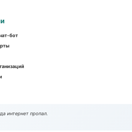
ми
чат-бот
арты
ганизаций
и
да интернет пропал.