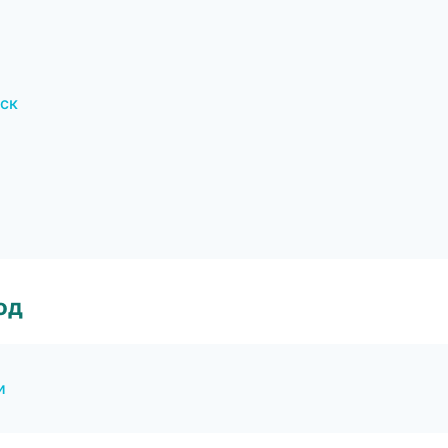
ск
од
и