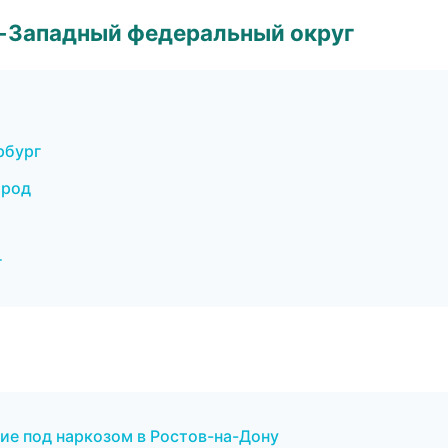
о-Западный федеральный округ
рбург
ород
г
ние под наркозом в Ростов-на-Дону