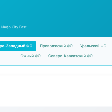
 Инфо City Fast
ро-Западный ФО
Приволжский ФО
Уральский ФО
Южный ФО
Северо-Кавказский ФО