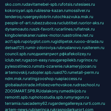
sko.com.ru
davitamebel-spb.ru
fotsis.ru
tesiaes.ru
kokoroyari.spb.ru
blesna-kazan.ru
mossilver.ru
lenderoq.ru
sergeydobrin.ru
tochkazvuka.msk.ru
people-of-art.ru
bezzubova.ru
clubtibet.ru
orior-aks.ru
dynamoauto.ru
szk-favorit.ru
carlines.ru
flatnsk.ru
kingbolenskaner.ru
alex-motor.ru
astroline.net.ru
act1.spb.ru
polyglot.com.ru
gidlipetsk.ru
ooo-driada.ru
detsad125.ru
mir-zdoroviya.ru
bruslanovo.ru
siterem.ru
council.spb.ru
лодкипатриот.рф
kafekolizey.ru
iclub.net.ru
gazon-easy.ru
sugarepilekb.ru
grinox.ru
pylesostineco.ru
msts-ozarenie.ru
kameryjooan.ru
artemovskij.ru
dopler.spb.ru
aid70.ru
metall-perm.ru
ndm.msk.ru
ratingzooshop.ru
apiaccess.ru
globalautotrade.info
bezverhovskoe.ru
drsschool.ru
ZOOSMART.SPB.RU
dalakony.ru
medikijob.ru
remontt.spb.ru
photostudia.spb.ru
myragon.ru
terramia.ru
academy62.ru
gardengallereya.ru
rti.com.ru
artem-news.ru
biserinca.ru
krasnodarkurort.com