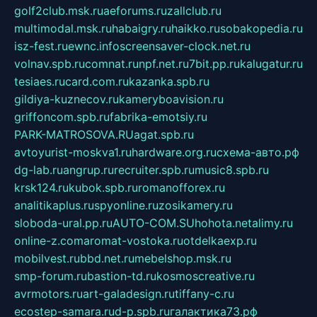
golf2club.msk.ru
aeforums.ru
zallclub.ru
multimodal.msk.ru
habaigry.ru
haikko.ru
sobakopedia.ru
isz-fest.ru
ewnc.info
screensaver-clock.net.ru
volnav.spb.ru
comnat.ru
npf.net.ru
7bit.pp.ru
kalugatur.ru
tesiaes.ru
card.com.ru
kazanka.spb.ru
gildiya-kuznecov.ru
kameryboavision.ru
griffoncom.spb.ru
fabrika-emotsiy.ru
PARK-MATROSOVA.RU
agat.spb.ru
avtoyurist-moskva1.ru
hardware.org.ru
схема-авто.рф
dg-lab.ru
angrup.ru
recruiter.spb.ru
music8.spb.ru
krsk124.ru
kubok.spb.ru
romanofforex.ru
analitikaplus.ru
spyonline.ru
zosikamery.ru
sloboda-ural.pp.ru
AUTO-COM.SU
hohota.net
alimy.ru
online-z.com
aromat-vostoka.ru
otdelkaexp.ru
mobilvest.ru
bbd.net.ru
mebelshop.msk.ru
smp-forum.ru
bastion-td.ru
kosmoscreative.ru
avrmotors.ru
art-galadesign.ru
tiffany-c.ru
ecostep-samara.ru
d-p.spb.ru
галактика73.рф