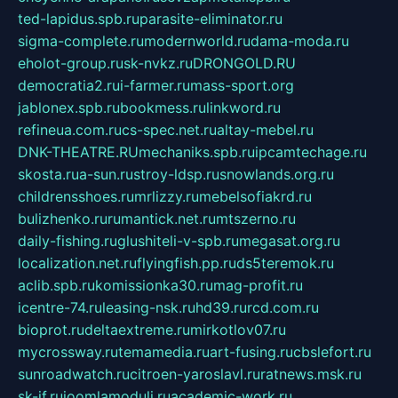
ted-lapidus.spb.ru
parasite-eliminator.ru
sigma-complete.ru
modernworld.ru
dama-moda.ru
eholot-group.ru
sk-nvkz.ru
DRONGOLD.RU
democratia2.ru
i-farmer.ru
mass-sport.org
jablonex.spb.ru
bookmess.ru
linkword.ru
refineua.com.ru
cs-spec.net.ru
altay-mebel.ru
DNK-THEATRE.RU
mechaniks.spb.ru
ipcamtechage.ru
skosta.ru
a-sun.ru
stroy-ldsp.ru
snowlands.org.ru
childrensshoes.ru
mrlizzy.ru
mebelsofiakrd.ru
bulizhenko.ru
rumantick.net.ru
mtszerno.ru
daily-fishing.ru
glushiteli-v-spb.ru
megasat.org.ru
localization.net.ru
flyingfish.pp.ru
ds5teremok.ru
aclib.spb.ru
komissionka30.ru
mag-profit.ru
icentre-74.ru
leasing-nsk.ru
hd39.ru
rcd.com.ru
bioprot.ru
deltaextreme.ru
mirkotlov07.ru
mycrossway.ru
temamedia.ru
art-fusing.ru
cbslefort.ru
sunroadwatch.ru
citroen-yaroslavl.ru
ratnews.msk.ru
sk-if.ru
joomlamoduli.ru
academic-work.ru