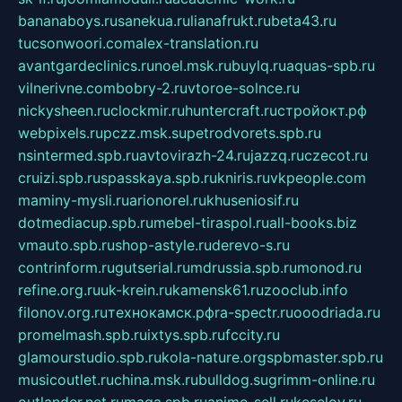
bananaboys.ru
sanekua.ru
lianafrukt.ru
beta43.ru
tucsonwoori.com
alex-translation.ru
avantgardeclinics.ru
noel.msk.ru
buylq.ru
aquas-spb.ru
vilnerivne.com
bobry-2.ru
vtoroe-solnce.ru
nickysheen.ru
clockmir.ru
huntercraft.ru
стройокт.рф
webpixels.ru
pczz.msk.su
petrodvorets.spb.ru
nsintermed.spb.ru
avtovirazh-24.ru
jazzq.ru
czecot.ru
cruizi.spb.ru
spasskaya.spb.ru
kniris.ru
vkpeople.com
maminy-mysli.ru
arionorel.ru
khuseniosif.ru
dotmediacup.spb.ru
mebel-tiraspol.ru
all-books.biz
vmauto.spb.ru
shop-astyle.ru
derevo-s.ru
contrinform.ru
gutserial.ru
mdrussia.spb.ru
monod.ru
refine.org.ru
uk-krein.ru
kamensk61.ru
zooclub.info
filonov.org.ru
технокамск.рф
ra-spectr.ru
ooodriada.ru
promelmash.spb.ru
ixtys.spb.ru
fccity.ru
glamourstudio.spb.ru
kola-nature.org
spbmaster.spb.ru
musicoutlet.ru
china.msk.ru
bulldog.su
grimm-online.ru