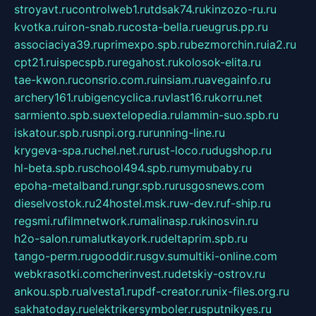
stroyavt.ru
controlweb1.ru
tdsak74.ru
kinzozo-ru.ru
kvotka.ru
iron-snab.ru
costa-bella.ru
eugrus.pp.ru
associaciya39.ru
primexpo.spb.ru
bezmorchin.ru
ia2.ru
cpt21.ru
ispecspb.ru
regahost.ru
kolosok-elita.ru
tae-kwon.ru
consrio.com.ru
insiam.ru
avegainfo.ru
archery161.ru
bigencyclica.ru
vlast16.ru
korru.net
sarmiento.spb.su
extelopedia.ru
lammin-suo.spb.ru
iskatour.spb.ru
snpi.org.ru
running-line.ru
krygeva-spa.ru
chel.net.ru
rust-loco.ru
dugshop.ru
hl-beta.spb.ru
school494.spb.ru
mymubaby.ru
epoha-metalband.ru
ngr.spb.ru
rusgosnews.com
dieselvostok.ru
24hostel.msk.ru
w-dev.ru
f-ship.ru
regsmi.ru
filmnetwork.ru
malinasp.ru
kinosvin.ru
h2o-salon.ru
malutkayork.ru
deltaprim.spb.ru
tango-perm.ru
gooddir.ru
sgv.su
multiki-online.com
webkrasotki.com
cherinvest.ru
detskiy-ostrov.ru
ankou.spb.ru
alvesta1.ru
pdf-creator.ru
nix-files.org.ru
sakhatoday.ru
elektrikersymboler.ru
sputnikyes.ru