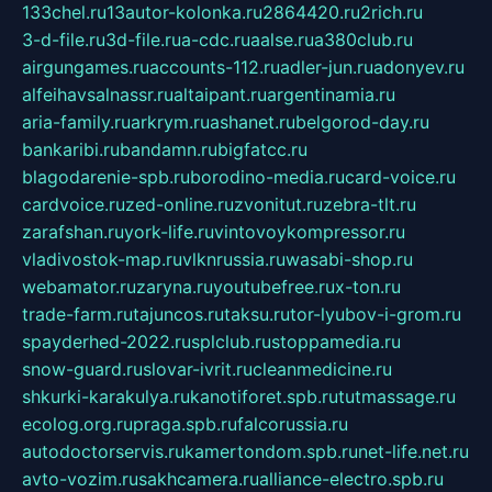
133chel.ru
13autor-kolonka.ru
2864420.ru
2rich.ru
3-d-file.ru
3d-file.ru
a-cdc.ru
aalse.ru
a380club.ru
airgungames.ru
accounts-112.ru
adler-jun.ru
adonyev.ru
alfeihavsalnassr.ru
altaipant.ru
argentinamia.ru
aria-family.ru
arkrym.ru
ashanet.ru
belgorod-day.ru
bankaribi.ru
bandamn.ru
bigfatcc.ru
blagodarenie-spb.ru
borodino-media.ru
card-voice.ru
cardvoice.ru
zed-online.ru
zvonitut.ru
zebra-tlt.ru
zarafshan.ru
york-life.ru
vintovoykompressor.ru
vladivostok-map.ru
vlknrussia.ru
wasabi-shop.ru
webamator.ru
zaryna.ru
youtubefree.ru
x-ton.ru
trade-farm.ru
tajuncos.ru
taksu.ru
tor-lyubov-i-grom.ru
spayderhed-2022.ru
splclub.ru
stoppamedia.ru
snow-guard.ru
slovar-ivrit.ru
cleanmedicine.ru
shkurki-karakulya.ru
kanotiforet.spb.ru
tutmassage.ru
ecolog.org.ru
praga.spb.ru
falcorussia.ru
autodoctorservis.ru
kamertondom.spb.ru
net-life.net.ru
avto-vozim.ru
sakhcamera.ru
alliance-electro.spb.ru