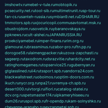
imshowtv.ru
mebel-v-tule.ru
mobtopik.ru
pcsecurity.net.ru
tool-sib.ru
multimetrunit.ru
sp-tour.ru
fan-cs.ru
santeh-russia.ru
symbian9.net.ru
DSHAIR.RU
tmmotors.spb.ru
xjocuricopii.com
musavtomat.msk.ru
obustrojdom.ru
sovetcik.ru
ybaranovskaya.ru
ppknews.ru
cult-alshei.ru
JAPANRUSSIA.RU
proekciyamebel.ru
imper-finans.ru
rim.org.ru
glamourai.ru
brassminus.ru
zabor-pro.ru
ftn.pp.ru
dorogoe58.ru
laimengpacker.ru
kuzova-zapchasti.ru
sageerp.ru
taxodrom.ru
dsrazvitie.ru
hardcity.net.ru
ratinghomegames.ru
topservice25.ru
gubernyan.ru
gtglasslined.ru
ii4.ru
tssport.spb.ru
andorra24.com
blackwallstreet.ru
oboimos.ru
optim-doors.com.ru
ikuch.ru
nycr.org.ru
npa21.ru
vremya-ch.spb.ru
desert000.ru
ivtorgi.ru
ifiori.ru
catalog-statei.ru
dcv.org.ru
spetsmaster174.ru
ipkameryhiseeu.ru
dum26.ru
ruspol.spb.ru
fr-opendp.ru
kam-solnyshko.ru
cheyenne-arapaho.ru
sevzapmetal.spb.ru