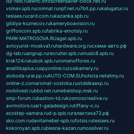
isz-fest.ru
ewnc.info
screensaver-clock.net.ru
volnav.spb.ru
comnat.ru
npf.net.ru
7bit.pp.ru
kalugatur.ru
tesiaes.ru
card.com.ru
kazanka.spb.ru
gildiya-kuznecov.ru
kameryboavision.ru
griffoncom.spb.ru
fabrika-emotsiy.ru
PARK-MATROSOVA.RU
agat.spb.ru
avtoyurist-moskva1.ru
hardware.org.ru
схема-авто.рф
dg-lab.ru
angrup.ru
recruiter.spb.ru
music8.spb.ru
krsk124.ru
kubok.spb.ru
romanofforex.ru
analitikaplus.ru
spyonline.ru
zosikamery.ru
sloboda-ural.pp.ru
AUTO-COM.SU
hohota.net
alimy.ru
online-z.com
aromat-vostoka.ru
otdelkaexp.ru
mobilvest.ru
bbd.net.ru
mebelshop.msk.ru
smp-forum.ru
bastion-td.ru
kosmoscreative.ru
avrmotors.ru
art-galadesign.ru
tiffany-c.ru
ecostep-samara.ru
d-p.spb.ru
галактика73.рф
sko.com.ru
davitamebel-spb.ru
fotsis.ru
tesiaes.ru
kokoroyari.spb.ru
blesna-kazan.ru
mossilver.ru