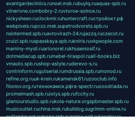
avantgardeclinics.ru
noel.msk.ru
buylq.ru
aquas-spb.ru
vilnerivne.com
bobry-2.ru
vtoroe-solnce.ru
nickysheen.ru
clockmir.ru
huntercraft.ru
стройокт.рф
webpixels.ru
pczz.msk.su
petrodvorets.spb.ru
nsintermed.spb.ru
avtovirazh-24.ru
jazzq.ru
czecot.ru
cruizi.spb.ru
spasskaya.spb.ru
kniris.ru
vkpeople.com
maminy-mysli.ru
arionorel.ru
khuseniosif.ru
dotmediacup.spb.ru
mebel-tiraspol.ru
all-books.biz
vmauto.spb.ru
shop-astyle.ru
derevo-s.ru
contrinform.ru
gutserial.ru
mdrussia.spb.ru
monod.ru
refine.org.ru
uk-krein.ru
kamensk61.ru
zooclub.info
filonov.org.ru
технокамск.рф
ra-spectr.ru
ooodriada.ru
promelmash.spb.ru
ixtys.spb.ru
fccity.ru
glamourstudio.spb.ru
kola-nature.org
spbmaster.spb.ru
musicoutlet.ru
china.msk.ru
bulldog.su
grimm-online.ru
outlander.net.ru
maga.spb.ru
anime-sell.ru
keseloy.ru
газприборсервис.рф
karmin.spb.ru
shekswood.ru
tischlermebel.ru
automall66.ru
mag-vladimir.ru