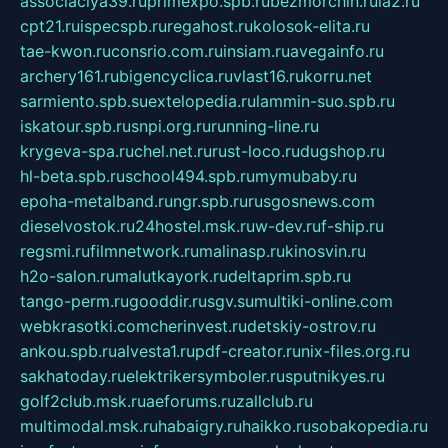
associaciya39.ru
primexpo.spb.ru
bezmorchin.ru
ia2.ru
cpt21.ru
ispecspb.ru
regahost.ru
kolosok-elita.ru
tae-kwon.ru
consrio.com.ru
insiam.ru
avegainfo.ru
archery161.ru
bigencyclica.ru
vlast16.ru
korru.net
sarmiento.spb.su
extelopedia.ru
lammin-suo.spb.ru
iskatour.spb.ru
snpi.org.ru
running-line.ru
krygeva-spa.ru
chel.net.ru
rust-loco.ru
dugshop.ru
hl-beta.spb.ru
school494.spb.ru
mymubaby.ru
epoha-metalband.ru
ngr.spb.ru
rusgosnews.com
dieselvostok.ru
24hostel.msk.ru
w-dev.ru
f-ship.ru
regsmi.ru
filmnetwork.ru
malinasp.ru
kinosvin.ru
h2o-salon.ru
malutkayork.ru
deltaprim.spb.ru
tango-perm.ru
gooddir.ru
sgv.su
multiki-online.com
webkrasotki.com
cherinvest.ru
detskiy-ostrov.ru
ankou.spb.ru
alvesta1.ru
pdf-creator.ru
nix-files.org.ru
sakhatoday.ru
elektrikersymboler.ru
sputnikyes.ru
golf2club.msk.ru
aeforums.ru
zallclub.ru
multimodal.msk.ru
habaigry.ru
haikko.ru
sobakopedia.ru