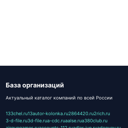
База организаций
Актуальный каталог компаний по всей России
133chel.ru
13autor-kolonka.ru
2864420.ru
2rich.ru
3-d-file.ru
3d-file.ru
a-cdc.ru
aalse.ru
a380club.ru
airgungames.ru
accounts-112.ru
adler-jun.ru
adonyev.ru