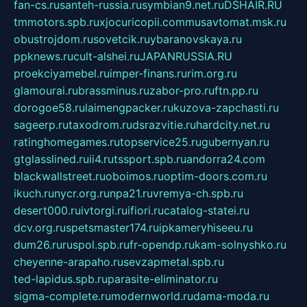
fan-cs.ru
santeh-russia.ru
symbian9.net.ru
DSHAIR.RU
tmmotors.spb.ru
xjocuricopii.com
musavtomat.msk.ru
obustrojdom.ru
sovetcik.ru
ybaranovskaya.ru
ppknews.ru
cult-alshei.ru
JAPANRUSSIA.RU
proekciyamebel.ru
imper-finans.ru
rim.org.ru
glamourai.ru
brassminus.ru
zabor-pro.ru
ftn.pp.ru
dorogoe58.ru
laimengpacker.ru
kuzova-zapchasti.ru
sageerp.ru
taxodrom.ru
dsrazvitie.ru
hardcity.net.ru
ratinghomegames.ru
topservice25.ru
gubernyan.ru
gtglasslined.ru
ii4.ru
tssport.spb.ru
andorra24.com
blackwallstreet.ru
oboimos.ru
optim-doors.com.ru
ikuch.ru
nycr.org.ru
npa21.ru
vremya-ch.spb.ru
desert000.ru
ivtorgi.ru
ifiori.ru
catalog-statei.ru
dcv.org.ru
spetsmaster174.ru
ipkameryhiseeu.ru
dum26.ru
ruspol.spb.ru
fr-opendp.ru
kam-solnyshko.ru
cheyenne-arapaho.ru
sevzapmetal.spb.ru
ted-lapidus.spb.ru
parasite-eliminator.ru
sigma-complete.ru
modernworld.ru
dama-moda.ru