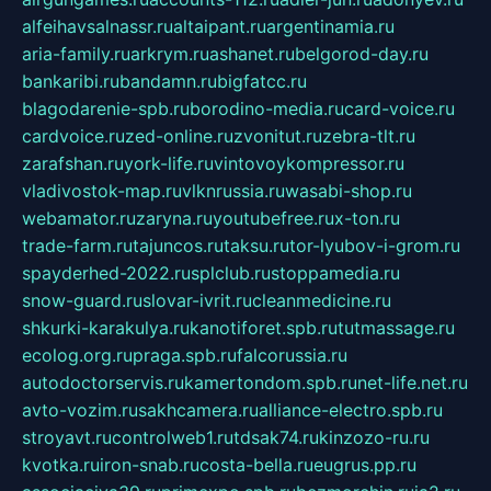
alfeihavsalnassr.ru
altaipant.ru
argentinamia.ru
aria-family.ru
arkrym.ru
ashanet.ru
belgorod-day.ru
bankaribi.ru
bandamn.ru
bigfatcc.ru
blagodarenie-spb.ru
borodino-media.ru
card-voice.ru
cardvoice.ru
zed-online.ru
zvonitut.ru
zebra-tlt.ru
zarafshan.ru
york-life.ru
vintovoykompressor.ru
vladivostok-map.ru
vlknrussia.ru
wasabi-shop.ru
webamator.ru
zaryna.ru
youtubefree.ru
x-ton.ru
trade-farm.ru
tajuncos.ru
taksu.ru
tor-lyubov-i-grom.ru
spayderhed-2022.ru
splclub.ru
stoppamedia.ru
snow-guard.ru
slovar-ivrit.ru
cleanmedicine.ru
shkurki-karakulya.ru
kanotiforet.spb.ru
tutmassage.ru
ecolog.org.ru
praga.spb.ru
falcorussia.ru
autodoctorservis.ru
kamertondom.spb.ru
net-life.net.ru
avto-vozim.ru
sakhcamera.ru
alliance-electro.spb.ru
stroyavt.ru
controlweb1.ru
tdsak74.ru
kinzozo-ru.ru
kvotka.ru
iron-snab.ru
costa-bella.ru
eugrus.pp.ru