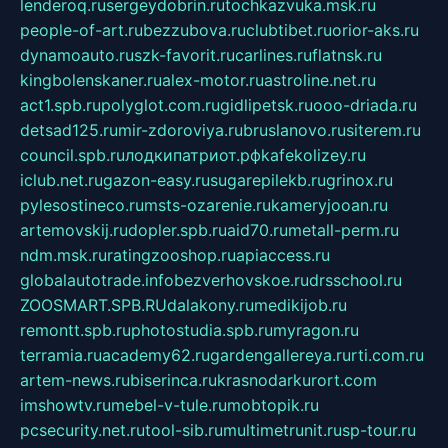
lenderoq.ru
sergeydobrin.ru
tochkazvuka.msk.ru
people-of-art.ru
bezzubova.ru
clubtibet.ru
orior-aks.ru
dynamoauto.ru
szk-favorit.ru
carlines.ru
flatnsk.ru
kingbolenskaner.ru
alex-motor.ru
astroline.net.ru
act1.spb.ru
polyglot.com.ru
gidlipetsk.ru
ooo-driada.ru
detsad125.ru
mir-zdoroviya.ru
bruslanovo.ru
siterem.ru
council.spb.ru
лодкипатриот.рф
kafekolizey.ru
iclub.net.ru
gazon-easy.ru
sugarepilekb.ru
grinox.ru
pylesostineco.ru
msts-ozarenie.ru
kameryjooan.ru
artemovskij.ru
dopler.spb.ru
aid70.ru
metall-perm.ru
ndm.msk.ru
ratingzooshop.ru
apiaccess.ru
globalautotrade.info
bezverhovskoe.ru
drsschool.ru
ZOOSMART.SPB.RU
dalakony.ru
medikijob.ru
remontt.spb.ru
photostudia.spb.ru
myragon.ru
terramia.ru
academy62.ru
gardengallereya.ru
rti.com.ru
artem-news.ru
biserinca.ru
krasnodarkurort.com
imshowtv.ru
mebel-v-tule.ru
mobtopik.ru
pcsecurity.net.ru
tool-sib.ru
multimetrunit.ru
sp-tour.ru