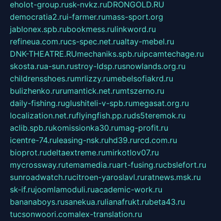
eholot-group.ru
sk-nvkz.ru
DRONGOLD.RU
democratia2.ru
i-farmer.ru
mass-sport.org
jablonex.spb.ru
bookmess.ru
linkword.ru
refineua.com.ru
cs-spec.net.ru
altay-mebel.ru
DNK-THEATRE.RU
mechaniks.spb.ru
ipcamtechage.ru
skosta.ru
a-sun.ru
stroy-ldsp.ru
snowlands.org.ru
childrensshoes.ru
mrlizzy.ru
mebelsofiakrd.ru
bulizhenko.ru
rumantick.net.ru
mtszerno.ru
daily-fishing.ru
glushiteli-v-spb.ru
megasat.org.ru
localization.net.ru
flyingfish.pp.ru
ds5teremok.ru
aclib.spb.ru
komissionka30.ru
mag-profit.ru
icentre-74.ru
leasing-nsk.ru
hd39.ru
rcd.com.ru
bioprot.ru
deltaextreme.ru
mirkotlov07.ru
mycrossway.ru
temamedia.ru
art-fusing.ru
cbslefort.ru
sunroadwatch.ru
citroen-yaroslavl.ru
ratnews.msk.ru
sk-if.ru
joomlamoduli.ru
academic-work.ru
bananaboys.ru
sanekua.ru
lianafrukt.ru
beta43.ru
tucsonwoori.com
alex-translation.ru