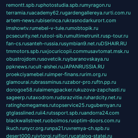
remontt.spb.ru
photostudia.spb.ru
myragon.ru
terramia.ru
academy62.ru
gardengallereya.ru
rti.com.ru
artem-news.ru
biserinca.ru
krasnodarkurort.com
imshowtv.ru
mebel-v-tule.ru
mobtopik.ru
pcsecurity.net.ru
tool-sib.ru
multimetrunit.ru
sp-tour.ru
fan-cs.ru
santeh-russia.ru
symbian9.net.ru
DSHAIR.RU
tmmotors.spb.ru
xjocuricopii.com
musavtomat.msk.ru
obustrojdom.ru
sovetcik.ru
ybaranovskaya.ru
ppknews.ru
cult-alshei.ru
JAPANRUSSIA.RU
proekciyamebel.ru
imper-finans.ru
rim.org.ru
glamourai.ru
brassminus.ru
zabor-pro.ru
ftn.pp.ru
dorogoe58.ru
laimengpacker.ru
kuzova-zapchasti.ru
sageerp.ru
taxodrom.ru
dsrazvitie.ru
hardcity.net.ru
ratinghomegames.ru
topservice25.ru
gubernyan.ru
gtglasslined.ru
ii4.ru
tssport.spb.ru
andorra24.com
blackwallstreet.ru
oboimos.ru
optim-doors.com.ru
ikuch.ru
nycr.org.ru
npa21.ru
vremya-ch.spb.ru
desert000.ru
ivtorgi.ru
ifiori.ru
catalog-statei.ru