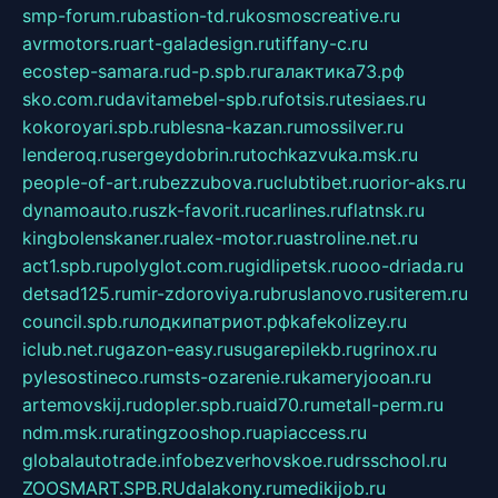
smp-forum.ru
bastion-td.ru
kosmoscreative.ru
avrmotors.ru
art-galadesign.ru
tiffany-c.ru
ecostep-samara.ru
d-p.spb.ru
галактика73.рф
sko.com.ru
davitamebel-spb.ru
fotsis.ru
tesiaes.ru
kokoroyari.spb.ru
blesna-kazan.ru
mossilver.ru
lenderoq.ru
sergeydobrin.ru
tochkazvuka.msk.ru
people-of-art.ru
bezzubova.ru
clubtibet.ru
orior-aks.ru
dynamoauto.ru
szk-favorit.ru
carlines.ru
flatnsk.ru
kingbolenskaner.ru
alex-motor.ru
astroline.net.ru
act1.spb.ru
polyglot.com.ru
gidlipetsk.ru
ooo-driada.ru
detsad125.ru
mir-zdoroviya.ru
bruslanovo.ru
siterem.ru
council.spb.ru
лодкипатриот.рф
kafekolizey.ru
iclub.net.ru
gazon-easy.ru
sugarepilekb.ru
grinox.ru
pylesostineco.ru
msts-ozarenie.ru
kameryjooan.ru
artemovskij.ru
dopler.spb.ru
aid70.ru
metall-perm.ru
ndm.msk.ru
ratingzooshop.ru
apiaccess.ru
globalautotrade.info
bezverhovskoe.ru
drsschool.ru
ZOOSMART.SPB.RU
dalakony.ru
medikijob.ru