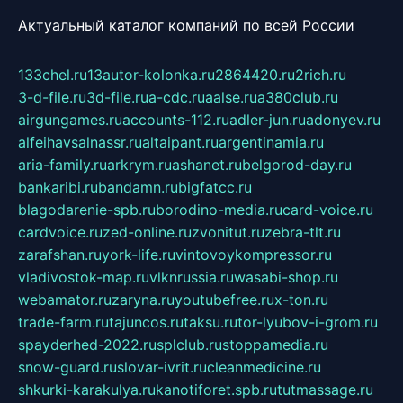
Актуальный каталог компаний по всей России
133chel.ru
13autor-kolonka.ru
2864420.ru
2rich.ru
3-d-file.ru
3d-file.ru
a-cdc.ru
aalse.ru
a380club.ru
airgungames.ru
accounts-112.ru
adler-jun.ru
adonyev.ru
alfeihavsalnassr.ru
altaipant.ru
argentinamia.ru
aria-family.ru
arkrym.ru
ashanet.ru
belgorod-day.ru
bankaribi.ru
bandamn.ru
bigfatcc.ru
blagodarenie-spb.ru
borodino-media.ru
card-voice.ru
cardvoice.ru
zed-online.ru
zvonitut.ru
zebra-tlt.ru
zarafshan.ru
york-life.ru
vintovoykompressor.ru
vladivostok-map.ru
vlknrussia.ru
wasabi-shop.ru
webamator.ru
zaryna.ru
youtubefree.ru
x-ton.ru
trade-farm.ru
tajuncos.ru
taksu.ru
tor-lyubov-i-grom.ru
spayderhed-2022.ru
splclub.ru
stoppamedia.ru
snow-guard.ru
slovar-ivrit.ru
cleanmedicine.ru
shkurki-karakulya.ru
kanotiforet.spb.ru
tutmassage.ru