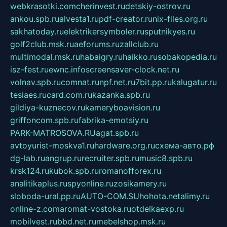
webkrasotki.com
cherinvest.ru
detskiy-ostrov.ru
ankou.spb.ru
alvesta1.ru
pdf-creator.ru
nix-files.org.ru
sakhatoday.ru
elektrikersymboler.ru
sputnikyes.ru
golf2club.msk.ru
aeforums.ru
zallclub.ru
multimodal.msk.ru
habaigry.ru
haikko.ru
sobakopedia.ru
isz-fest.ru
ewnc.info
screensaver-clock.net.ru
volnav.spb.ru
comnat.ru
npf.net.ru
7bit.pp.ru
kalugatur.ru
tesiaes.ru
card.com.ru
kazanka.spb.ru
gildiya-kuznecov.ru
kameryboavision.ru
griffoncom.spb.ru
fabrika-emotsiy.ru
PARK-MATROSOVA.RU
agat.spb.ru
avtoyurist-moskva1.ru
hardware.org.ru
схема-авто.рф
dg-lab.ru
angrup.ru
recruiter.spb.ru
music8.spb.ru
krsk124.ru
kubok.spb.ru
romanofforex.ru
analitikaplus.ru
spyonline.ru
zosikamery.ru
sloboda-ural.pp.ru
AUTO-COM.SU
hohota.net
alimy.ru
online-z.com
aromat-vostoka.ru
otdelkaexp.ru
mobilvest.ru
bbd.net.ru
mebelshop.msk.ru