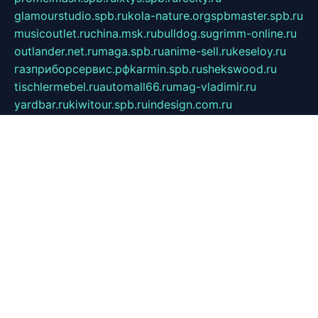
glamourstudio.spb.ru
kola-nature.org
spbmaster.spb.ru
musicoutlet.ru
china.msk.ru
bulldog.su
grimm-online.ru
outlander.net.ru
maga.spb.ru
anime-sell.ru
keseloy.ru
газприборсервис.рф
karmin.spb.ru
shekswood.ru
tischlermebel.ru
automall66.ru
mag-vladimir.ru
yardbar.ru
kiwitour.spb.ru
indesign.com.ru
freestylemebel.ru
bany-samara.ru
rsei.ru
naidisvoyput.ru
mgsn-invest.ru
ipkamerasannce.ru
alicante-house.ru
ibelka74.ru
cozyhouse.info
vlkargalev-studio.ru
700mb.ru
figura-ufa.ru
alina-live.ru
belarusiannews.ru
womenknow.ru
dos-vniimk.ru
sega.net.ru
dv.net.ru
phenomenonsofhistory.com
telesputnik.net.ru
wall.pp.ru
pylesosroidmi.ru
gtc-clan.ru
cligs.ru
bibikazap.ru
popova.org.ru
netwhistler.spb.ru
bellvil.ru
bonzon.ru
iss-vladik.ru
defiparis.net.ru
las-gryzas.ru
amku.ru
electednews.spb.ru
feather.org.ru
spar72.ru
tankiigri.ru
dominus.com.ru
ibtree.ru
sanykool.pp.ru
unixlib.org.ru