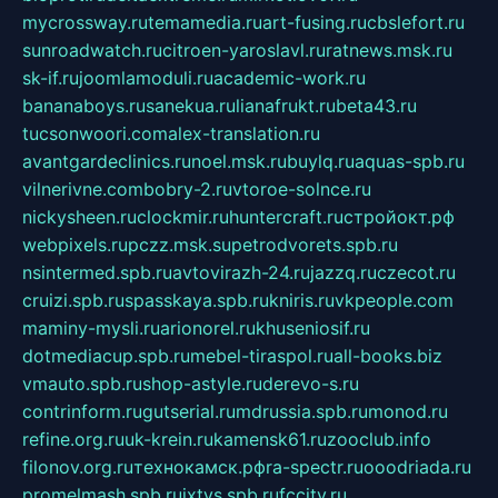
mycrossway.ru
temamedia.ru
art-fusing.ru
cbslefort.ru
sunroadwatch.ru
citroen-yaroslavl.ru
ratnews.msk.ru
sk-if.ru
joomlamoduli.ru
academic-work.ru
bananaboys.ru
sanekua.ru
lianafrukt.ru
beta43.ru
tucsonwoori.com
alex-translation.ru
avantgardeclinics.ru
noel.msk.ru
buylq.ru
aquas-spb.ru
vilnerivne.com
bobry-2.ru
vtoroe-solnce.ru
nickysheen.ru
clockmir.ru
huntercraft.ru
стройокт.рф
webpixels.ru
pczz.msk.su
petrodvorets.spb.ru
nsintermed.spb.ru
avtovirazh-24.ru
jazzq.ru
czecot.ru
cruizi.spb.ru
spasskaya.spb.ru
kniris.ru
vkpeople.com
maminy-mysli.ru
arionorel.ru
khuseniosif.ru
dotmediacup.spb.ru
mebel-tiraspol.ru
all-books.biz
vmauto.spb.ru
shop-astyle.ru
derevo-s.ru
contrinform.ru
gutserial.ru
mdrussia.spb.ru
monod.ru
refine.org.ru
uk-krein.ru
kamensk61.ru
zooclub.info
filonov.org.ru
технокамск.рф
ra-spectr.ru
ooodriada.ru
promelmash.spb.ru
ixtys.spb.ru
fccity.ru