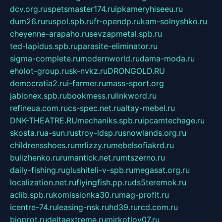
dcv.org.ru
spetsmaster174.ru
ipkameryhiseeu.ru
dum26.ru
ruspol.spb.ru
fr-opendp.ru
kam-solnyshko.ru
cheyenne-arapaho.ru
sevzapmetal.spb.ru
ted-lapidus.spb.ru
parasite-eliminator.ru
sigma-complete.ru
modernworld.ru
dama-moda.ru
eholot-group.ru
sk-nvkz.ru
DRONGOLD.RU
democratia2.ru
i-farmer.ru
mass-sport.org
jablonex.spb.ru
bookmess.ru
linkword.ru
refineua.com.ru
cs-spec.net.ru
altay-mebel.ru
DNK-THEATRE.RU
mechaniks.spb.ru
ipcamtechage.ru
skosta.ru
a-sun.ru
stroy-ldsp.ru
snowlands.org.ru
childrensshoes.ru
mrlizzy.ru
mebelsofiakrd.ru
bulizhenko.ru
rumantick.net.ru
mtszerno.ru
daily-fishing.ru
glushiteli-v-spb.ru
megasat.org.ru
localization.net.ru
flyingfish.pp.ru
ds5teremok.ru
aclib.spb.ru
komissionka30.ru
mag-profit.ru
icentre-74.ru
leasing-nsk.ru
hd39.ru
rcd.com.ru
bioprot.ru
deltaextreme.ru
mirkotlov07.ru