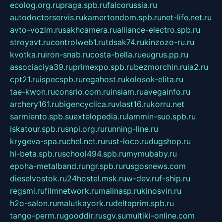
ecolog.org.ru
praga.spb.ru
falcorussia.ru
autodoctorservis.ru
kamertondom.spb.ru
net-life.net.ru
avto-vozim.ru
sakhcamera.ru
alliance-electro.spb.ru
stroyavt.ru
controlweb1.ru
tdsak74.ru
kinzozo-ru.ru
kvotka.ru
iron-snab.ru
costa-bella.ru
eugrus.pp.ru
associaciya39.ru
primexpo.spb.ru
bezmorchin.ru
ia2.ru
cpt21.ru
ispecspb.ru
regahost.ru
kolosok-elita.ru
tae-kwon.ru
consrio.com.ru
insiam.ru
avegainfo.ru
archery161.ru
bigencyclica.ru
vlast16.ru
korru.net
sarmiento.spb.su
extelopedia.ru
lammin-suo.spb.ru
iskatour.spb.ru
snpi.org.ru
running-line.ru
krygeva-spa.ru
chel.net.ru
rust-loco.ru
dugshop.ru
hl-beta.spb.ru
school494.spb.ru
mymubaby.ru
epoha-metalband.ru
ngr.spb.ru
rusgosnews.com
dieselvostok.ru
24hostel.msk.ru
w-dev.ru
f-ship.ru
regsmi.ru
filmnetwork.ru
malinasp.ru
kinosvin.ru
h2o-salon.ru
malutkayork.ru
deltaprim.spb.ru
tango-perm.ru
gooddir.ru
sgv.su
multiki-online.com