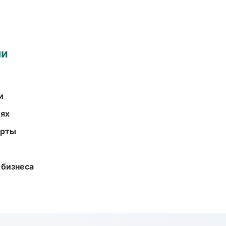
ми
и
иях
арты
 бизнеса