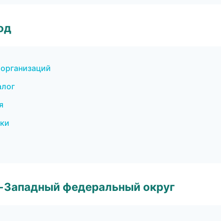
од
 организаций
алог
я
ски
о-Западный федеральный округ