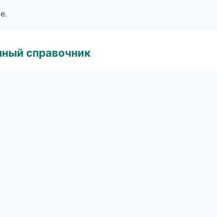
е.
нный справочник