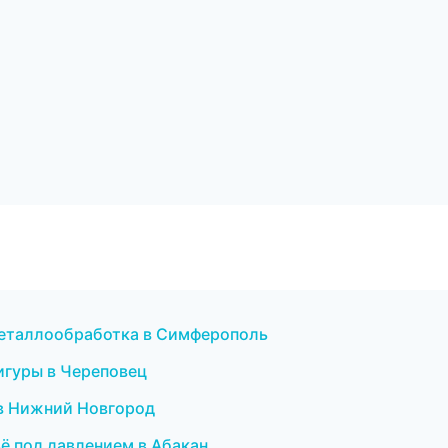
металлообработка в Симферополь
игуры в Череповец
я в Нижний Новгород
ьё под давлением в Абакан