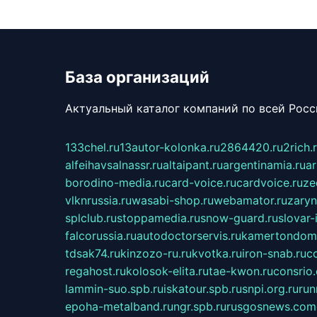
База организаций
Актуальный каталог компаний по всей Рос
133chel.ru
13autor-kolonka.ru
2864420.ru
2rich.
alfeihavsalnassr.ru
altaipant.ru
argentinamia.ru
ar
borodino-media.ru
card-voice.ru
cardvoice.ru
ze
vlknrussia.ru
wasabi-shop.ru
webamator.ru
zaryn
splclub.ru
stoppamedia.ru
snow-guard.ru
slovar-i
falcorussia.ru
autodoctorservis.ru
kamertondom.
tdsak74.ru
kinzozo-ru.ru
kvotka.ru
iron-snab.ru
co
regahost.ru
kolosok-elita.ru
tae-kwon.ru
consrio
lammin-suo.spb.ru
iskatour.spb.ru
snpi.org.ru
run
epoha-metalband.ru
ngr.spb.ru
rusgosnews.com