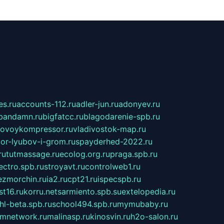
s.ru
accounts-112.ru
adler-jun.ru
adonyev.ru
bandamn.ru
bigfatcc.ru
blagodarenie-spb.ru
tovoykompressor.ru
vladivostok-map.ru
tor-lyubov-i-grom.ru
spayderhed-2022.ru
ru
tutmassage.ru
ecolog.org.ru
praga.spb.ru
lectro.spb.ru
stroyavt.ru
controlweb1.ru
ezmorchin.ru
ia2.ru
cpt21.ru
ispecspb.ru
st16.ru
korru.net
sarmiento.spb.su
extelopedia.ru
hl-beta.spb.ru
school494.spb.ru
mymubaby.ru
ilmnetwork.ru
malinasp.ru
kinosvin.ru
h2o-salon.ru