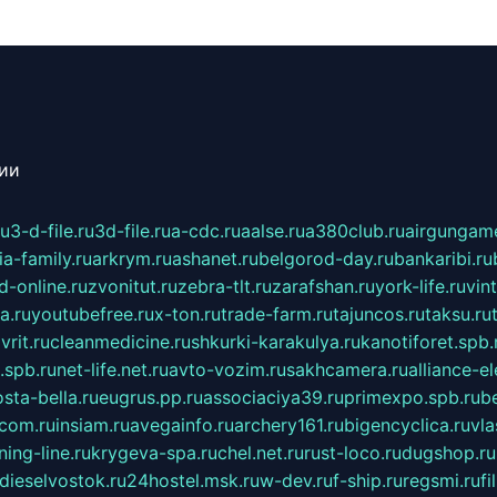
сии
ru
3-d-file.ru
3d-file.ru
a-cdc.ru
aalse.ru
a380club.ru
airgungame
ia-family.ru
arkrym.ru
ashanet.ru
belgorod-day.ru
bankaribi.ru
d-online.ru
zvonitut.ru
zebra-tlt.ru
zarafshan.ru
york-life.ru
vin
a.ru
youtubefree.ru
x-ton.ru
trade-farm.ru
tajuncos.ru
taksu.ru
vrit.ru
cleanmedicine.ru
shkurki-karakulya.ru
kanotiforet.spb.
spb.ru
net-life.net.ru
avto-vozim.ru
sakhcamera.ru
alliance-e
sta-bella.ru
eugrus.pp.ru
associaciya39.ru
primexpo.spb.ru
b
.com.ru
insiam.ru
avegainfo.ru
archery161.ru
bigencyclica.ru
vla
ning-line.ru
krygeva-spa.ru
chel.net.ru
rust-loco.ru
dugshop.ru
dieselvostok.ru
24hostel.msk.ru
w-dev.ru
f-ship.ru
regsmi.ru
f