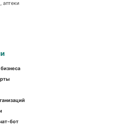
, аптеки
ми
 бизнеса
арты
ганизаций
и
чат-бот