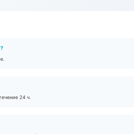
е?
е.
течение 24 ч.