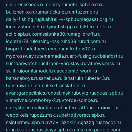
childrensshoes.ru
mrlizzy.ru
mebelsofiakrd.ru
bulizhenko.ru
rumantick.net.ru
mtszerno.ru
daily-fishing.ru
glushiteli-v-spb.ru
megasat.org.ru
localization.net.ru
flyingfish.pp.ru
ds5teremok.ru
aclib.spb.ru
komissionka30.ru
mag-profit.ru
icentre-74.ru
leasing-nsk.ru
hd39.ru
rcd.com.ru
bioprot.ru
deltaextreme.ru
mirkotlov07.ru
mycrossway.ru
temamedia.ru
art-fusing.ru
cbslefort.ru
sunroadwatch.ru
citroen-yaroslavl.ru
ratnews.msk.ru
sk-if.ru
joomlamoduli.ru
academic-work.ru
bananaboys.ru
sanekua.ru
lianafrukt.ru
beta43.ru
tucsonwoori.com
alex-translation.ru
avantgardeclinics.ru
noel.msk.ru
buylq.ru
aquas-spb.ru
vilnerivne.com
bobry-2.ru
vtoroe-solnce.ru
nickysheen.ru
clockmir.ru
huntercraft.ru
стройокт.рф
webpixels.ru
pczz.msk.su
petrodvorets.spb.ru
nsintermed.spb.ru
avtovirazh-24.ru
jazzq.ru
czecot.ru
cruizi.spb.ru
spasskaya.spb.ru
kniris.ru
vkpeople.com