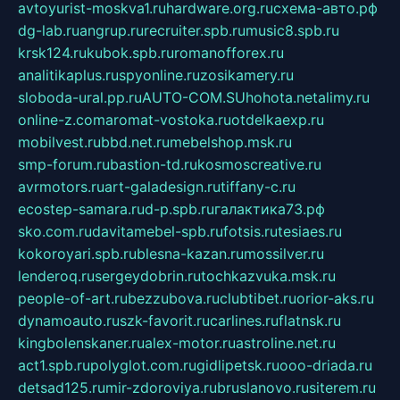
avtoyurist-moskva1.ru
hardware.org.ru
схема-авто.рф
dg-lab.ru
angrup.ru
recruiter.spb.ru
music8.spb.ru
krsk124.ru
kubok.spb.ru
romanofforex.ru
analitikaplus.ru
spyonline.ru
zosikamery.ru
sloboda-ural.pp.ru
AUTO-COM.SU
hohota.net
alimy.ru
online-z.com
aromat-vostoka.ru
otdelkaexp.ru
mobilvest.ru
bbd.net.ru
mebelshop.msk.ru
smp-forum.ru
bastion-td.ru
kosmoscreative.ru
avrmotors.ru
art-galadesign.ru
tiffany-c.ru
ecostep-samara.ru
d-p.spb.ru
галактика73.рф
sko.com.ru
davitamebel-spb.ru
fotsis.ru
tesiaes.ru
kokoroyari.spb.ru
blesna-kazan.ru
mossilver.ru
lenderoq.ru
sergeydobrin.ru
tochkazvuka.msk.ru
people-of-art.ru
bezzubova.ru
clubtibet.ru
orior-aks.ru
dynamoauto.ru
szk-favorit.ru
carlines.ru
flatnsk.ru
kingbolenskaner.ru
alex-motor.ru
astroline.net.ru
act1.spb.ru
polyglot.com.ru
gidlipetsk.ru
ooo-driada.ru
detsad125.ru
mir-zdoroviya.ru
bruslanovo.ru
siterem.ru