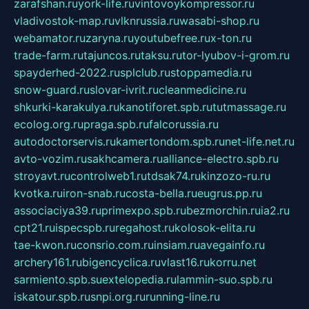
zarafshan.ru
york-life.ru
vintovoykompressor.ru
vladivostok-map.ru
vlknrussia.ru
wasabi-shop.ru
webamator.ru
zaryna.ru
youtubefree.ru
x-ton.ru
trade-farm.ru
tajuncos.ru
taksu.ru
tor-lyubov-i-grom.ru
spayderhed-2022.ru
splclub.ru
stoppamedia.ru
snow-guard.ru
slovar-ivrit.ru
cleanmedicine.ru
shkurki-karakulya.ru
kanotiforet.spb.ru
tutmassage.ru
ecolog.org.ru
praga.spb.ru
falcorussia.ru
autodoctorservis.ru
kamertondom.spb.ru
net-life.net.ru
avto-vozim.ru
sakhcamera.ru
alliance-electro.spb.ru
stroyavt.ru
controlweb1.ru
tdsak74.ru
kinzozo-ru.ru
kvotka.ru
iron-snab.ru
costa-bella.ru
eugrus.pp.ru
associaciya39.ru
primexpo.spb.ru
bezmorchin.ru
ia2.ru
cpt21.ru
ispecspb.ru
regahost.ru
kolosok-elita.ru
tae-kwon.ru
consrio.com.ru
insiam.ru
avegainfo.ru
archery161.ru
bigencyclica.ru
vlast16.ru
korru.net
sarmiento.spb.su
extelopedia.ru
lammin-suo.spb.ru
iskatour.spb.ru
snpi.org.ru
running-line.ru