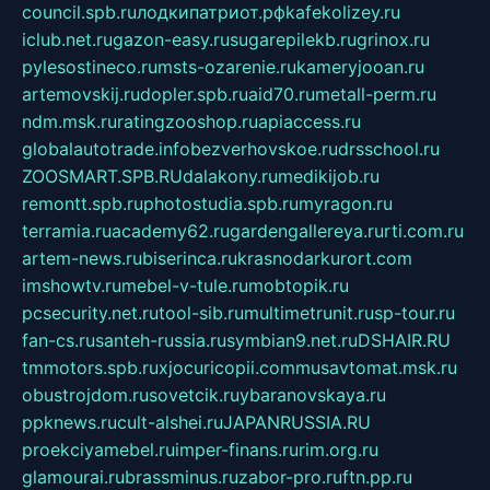
council.spb.ru
лодкипатриот.рф
kafekolizey.ru
iclub.net.ru
gazon-easy.ru
sugarepilekb.ru
grinox.ru
pylesostineco.ru
msts-ozarenie.ru
kameryjooan.ru
artemovskij.ru
dopler.spb.ru
aid70.ru
metall-perm.ru
ndm.msk.ru
ratingzooshop.ru
apiaccess.ru
globalautotrade.info
bezverhovskoe.ru
drsschool.ru
ZOOSMART.SPB.RU
dalakony.ru
medikijob.ru
remontt.spb.ru
photostudia.spb.ru
myragon.ru
terramia.ru
academy62.ru
gardengallereya.ru
rti.com.ru
artem-news.ru
biserinca.ru
krasnodarkurort.com
imshowtv.ru
mebel-v-tule.ru
mobtopik.ru
pcsecurity.net.ru
tool-sib.ru
multimetrunit.ru
sp-tour.ru
fan-cs.ru
santeh-russia.ru
symbian9.net.ru
DSHAIR.RU
tmmotors.spb.ru
xjocuricopii.com
musavtomat.msk.ru
obustrojdom.ru
sovetcik.ru
ybaranovskaya.ru
ppknews.ru
cult-alshei.ru
JAPANRUSSIA.RU
proekciyamebel.ru
imper-finans.ru
rim.org.ru
glamourai.ru
brassminus.ru
zabor-pro.ru
ftn.pp.ru