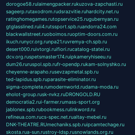
dorogoe58.ru
laimengpacker.ru
kuzova-zapchasti.ru
sageerp.ru
taxodrom.ru
dsrazvitie.ru
hardcity.net.ru
ratinghomegames.ru
topservice25.ru
gubernyan.ru
gtglasslined.ru
ii4.ru
tssport.spb.ru
andorra24.com
blackwallstreet.ru
oboimos.ru
optim-doors.com.ru
ikuch.ru
nycr.org.ru
npa21.ru
vremya-ch.spb.ru
desert000.ru
ivtorgi.ru
ifiori.ru
catalog-statei.ru
dcv.org.ru
spetsmaster174.ru
ipkameryhiseeu.ru
dum26.ru
ruspol.spb.ru
fr-opendp.ru
kam-solnyshko.ru
cheyenne-arapaho.ru
sevzapmetal.spb.ru
ted-lapidus.spb.ru
parasite-eliminator.ru
sigma-complete.ru
modernworld.ru
dama-moda.ru
eholot-group.ru
sk-nvkz.ru
DRONGOLD.RU
democratia2.ru
i-farmer.ru
mass-sport.org
jablonex.spb.ru
bookmess.ru
linkword.ru
refineua.com.ru
cs-spec.net.ru
altay-mebel.ru
DNK-THEATRE.RU
mechaniks.spb.ru
ipcamtechage.ru
skosta.ru
a-sun.ru
stroy-ldsp.ru
snowlands.org.ru