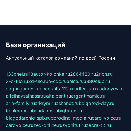
База организаций
Актуальный каталог компаний по всей России
133chel.ru
13autor-kolonka.ru
2864420.ru
2rich.ru
3-d-file.ru
3d-file.ru
a-cdc.ru
aalse.ru
a380club.ru
airgungames.ru
accounts-112.ru
adler-jun.ru
adonyev.ru
alfeihavsalnassr.ru
altaipant.ru
argentinamia.ru
aria-family.ru
arkrym.ru
ashanet.ru
belgorod-day.ru
bankaribi.ru
bandamn.ru
bigfatcc.ru
blagodarenie-spb.ru
borodino-media.ru
card-voice.ru
cardvoice.ru
zed-online.ru
zvonitut.ru
zebra-tlt.ru