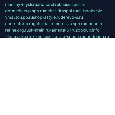
maminy-mysli.ru
arionorel.ru
khuseniosif.ru
dotmediacup.spb.ru
mebel-tiraspol.ru
all-books.biz
vmauto.spb.ru
shop-astyle.ru
derevo-s.ru
contrinform.ru
gutserial.ru
mdrussia.spb.ru
monod.ru
refine.org.ru
uk-krein.ru
kamensk61.ru
zooclub.info
filonov.org.ru
технокамск.рф
ra-spectr.ru
ooodriada.ru
promelmash.spb.ru
ixtys.spb.ru
fccity.ru
glamourstudio.spb.ru
kola-nature.org
spbmaster.spb.ru
musicoutlet.ru
china.msk.ru
bulldog.su
grimm-online.ru
outlander.net.ru
maga.spb.ru
anime-sell.ru
keseloy.ru
газприборсервис.рф
karmin.spb.ru
shekswood.ru
tischlermebel.ru
automall66.ru
mag-vladimir.ru
yardbar.ru
kiwitour.spb.ru
indesign.com.ru
freestylemebel.ru
bany-samara.ru
rsei.ru
naidisvoyput.ru
mgsn-invest.ru
ipkamerasannce.ru
alicante-house.ru
ibelka74.ru
cozyhouse.info
vlkargalev-studio.ru
700mb.ru
figura-ufa.ru
alina-live.ru
belarusiannews.ru
womenknow.ru
dos-vniimk.ru