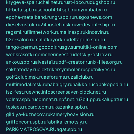
krygeva-spa.ru
chel.net.ru
rust-loco.ru
dugshop.ru
hl-beta.spb.ru
school494.spb.ru
mymubaby.ru
epoha-metalband.ru
ngr.spb.ru
rusgosnews.com
dieselvostok.ru
24hostel.msk.ru
w-dev.ru
f-ship.ru
regsmi.ru
filmnetwork.ru
malinasp.ru
kinosvin.ru
h2o-salon.ru
malutkayork.ru
deltaprim.spb.ru
tango-perm.ru
gooddir.ru
sgv.su
multiki-online.com
webkrasotki.com
cherinvest.ru
detskiy-ostrov.ru
ankou.spb.ru
alvesta1.ru
pdf-creator.ru
nix-files.org.ru
sakhatoday.ru
elektrikersymboler.ru
sputnikyes.ru
golf2club.msk.ru
aeforums.ru
zallclub.ru
multimodal.msk.ru
habaigry.ru
haikko.ru
sobakopedia.ru
isz-fest.ru
ewnc.info
screensaver-clock.net.ru
volnav.spb.ru
comnat.ru
npf.net.ru
7bit.pp.ru
kalugatur.ru
tesiaes.ru
card.com.ru
kazanka.spb.ru
gildiya-kuznecov.ru
kameryboavision.ru
griffoncom.spb.ru
fabrika-emotsiy.ru
PARK-MATROSOVA.RU
agat.spb.ru