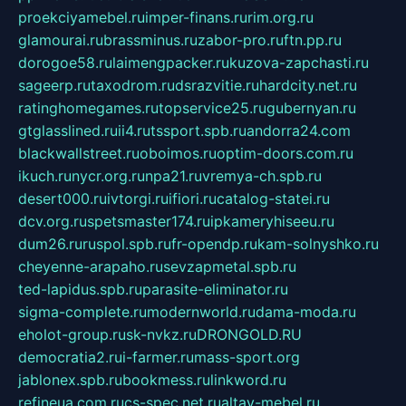
proekciyamebel.ru
imper-finans.ru
rim.org.ru
glamourai.ru
brassminus.ru
zabor-pro.ru
ftn.pp.ru
dorogoe58.ru
laimengpacker.ru
kuzova-zapchasti.ru
sageerp.ru
taxodrom.ru
dsrazvitie.ru
hardcity.net.ru
ratinghomegames.ru
topservice25.ru
gubernyan.ru
gtglasslined.ru
ii4.ru
tssport.spb.ru
andorra24.com
blackwallstreet.ru
oboimos.ru
optim-doors.com.ru
ikuch.ru
nycr.org.ru
npa21.ru
vremya-ch.spb.ru
desert000.ru
ivtorgi.ru
ifiori.ru
catalog-statei.ru
dcv.org.ru
spetsmaster174.ru
ipkameryhiseeu.ru
dum26.ru
ruspol.spb.ru
fr-opendp.ru
kam-solnyshko.ru
cheyenne-arapaho.ru
sevzapmetal.spb.ru
ted-lapidus.spb.ru
parasite-eliminator.ru
sigma-complete.ru
modernworld.ru
dama-moda.ru
eholot-group.ru
sk-nvkz.ru
DRONGOLD.RU
democratia2.ru
i-farmer.ru
mass-sport.org
jablonex.spb.ru
bookmess.ru
linkword.ru
refineua.com.ru
cs-spec.net.ru
altay-mebel.ru