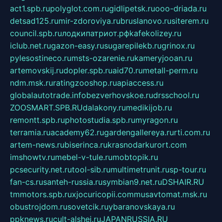
act1.spb.ru
polyglot.com.ru
gidlipetsk.ru
ooo-driada.ru
detsad125.ru
mir-zdoroviya.ru
bruslanovo.ru
siterem.ru
council.spb.ru
лодкипатриот.рф
kafekolizey.ru
iclub.net.ru
gazon-easy.ru
sugarepilekb.ru
grinox.ru
pylesostineco.ru
msts-ozarenie.ru
kameryjooan.ru
artemovskij.ru
dopler.spb.ru
aid70.ru
metall-perm.ru
ndm.msk.ru
ratingzooshop.ru
apiaccess.ru
globalautotrade.info
bezverhovskoe.ru
drsschool.ru
ZOOSMART.SPB.RU
dalakony.ru
medikijob.ru
remontt.spb.ru
photostudia.spb.ru
myragon.ru
terramia.ru
academy62.ru
gardengallereya.ru
rti.com.ru
artem-news.ru
biserinca.ru
krasnodarkurort.com
imshowtv.ru
mebel-v-tule.ru
mobtopik.ru
pcsecurity.net.ru
tool-sib.ru
multimetrunit.ru
sp-tour.ru
fan-cs.ru
santeh-russia.ru
symbian9.net.ru
DSHAIR.RU
tmmotors.spb.ru
xjocuricopii.com
musavtomat.msk.ru
obustrojdom.ru
sovetcik.ru
ybaranovskaya.ru
ppknews.ru
cult-alshei.ru
JAPANRUSSIA.RU