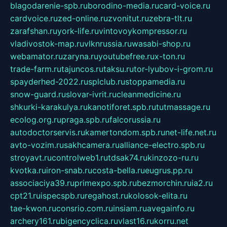
blagodarenie-spb.ru
borodino-media.ru
card-voice.ru
cardvoice.ru
zed-online.ru
zvonitut.ru
zebra-tlt.ru
zarafshan.ru
york-life.ru
vintovoykompressor.ru
vladivostok-map.ru
vlknrussia.ru
wasabi-shop.ru
webamator.ru
zaryna.ru
youtubefree.ru
x-ton.ru
trade-farm.ru
tajuncos.ru
taksu.ru
tor-lyubov-i-grom.ru
spayderhed-2022.ru
splclub.ru
stoppamedia.ru
snow-guard.ru
slovar-ivrit.ru
cleanmedicine.ru
shkurki-karakulya.ru
kanotiforet.spb.ru
tutmassage.ru
ecolog.org.ru
praga.spb.ru
falcorussia.ru
autodoctorservis.ru
kamertondom.spb.ru
net-life.net.ru
avto-vozim.ru
sakhcamera.ru
alliance-electro.spb.ru
stroyavt.ru
controlweb1.ru
tdsak74.ru
kinzozo-ru.ru
kvotka.ru
iron-snab.ru
costa-bella.ru
eugrus.pp.ru
associaciya39.ru
primexpo.spb.ru
bezmorchin.ru
ia2.ru
cpt21.ru
ispecspb.ru
regahost.ru
kolosok-elita.ru
tae-kwon.ru
consrio.com.ru
insiam.ru
avegainfo.ru
archery161.ru
bigencyclica.ru
vlast16.ru
korru.net