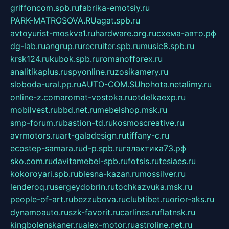
griffoncom.spb.ru
fabrika-emotsiy.ru
PARK-MATROSOVA.RU
agat.spb.ru
avtoyurist-moskva1.ru
hardware.org.ru
схема-авто.рф
dg-lab.ru
angrup.ru
recruiter.spb.ru
music8.spb.ru
krsk124.ru
kubok.spb.ru
romanofforex.ru
analitikaplus.ru
spyonline.ru
zosikamery.ru
sloboda-ural.pp.ru
AUTO-COM.SU
hohota.net
alimy.ru
online-z.com
aromat-vostoka.ru
otdelkaexp.ru
mobilvest.ru
bbd.net.ru
mebelshop.msk.ru
smp-forum.ru
bastion-td.ru
kosmoscreative.ru
avrmotors.ru
art-galadesign.ru
tiffany-c.ru
ecostep-samara.ru
d-p.spb.ru
галактика73.рф
sko.com.ru
davitamebel-spb.ru
fotsis.ru
tesiaes.ru
kokoroyari.spb.ru
blesna-kazan.ru
mossilver.ru
lenderoq.ru
sergeydobrin.ru
tochkazvuka.msk.ru
people-of-art.ru
bezzubova.ru
clubtibet.ru
orior-aks.ru
dynamoauto.ru
szk-favorit.ru
carlines.ru
flatnsk.ru
kingbolenskaner.ru
alex-motor.ru
astroline.net.ru