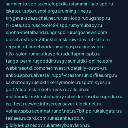
sarmiento.spb.su
extelopedia.ru
lammin-suo.spb.ru
iskatour.spb.ru
snpi.org.ru
running-line.ru
krygeva-spa.ru
chel.net.ru
rust-loco.ru
dugshop.ru
hl-beta.spb.ru
school494.spb.ru
mymubaby.ru
epoha-metalband.ru
ngr.spb.ru
rusgosnews.com
dieselvostok.ru
24hostel.msk.ru
w-dev.ru
f-ship.ru
regsmi.ru
filmnetwork.ru
malinasp.ru
kinosvin.ru
h2o-salon.ru
malutkayork.ru
deltaprim.spb.ru
tango-perm.ru
gooddir.ru
sgv.su
multiki-online.com
webkrasotki.com
cherinvest.ru
detskiy-ostrov.ru
ankou.spb.ru
alvesta1.ru
pdf-creator.ru
nix-files.org.ru
sakhatoday.ru
elektrikersymboler.ru
sputnikyes.ru
golf2club.msk.ru
aeforums.ru
zallclub.ru
multimodal.msk.ru
habaigry.ru
haikko.ru
sobakopedia.ru
isz-fest.ru
ewnc.info
screensaver-clock.net.ru
volnav.spb.ru
comnat.ru
npf.net.ru
7bit.pp.ru
kalugatur.ru
tesiaes.ru
card.com.ru
kazanka.spb.ru
gildiya-kuznecov.ru
kameryboavision.ru