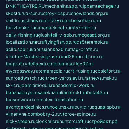
DNK-THEATRE.RU
mechaniks.spb.ru
ipcamtechage.ru
skosta.ru
a-sun.ru
stroy-ldsp.ru
snowlands.org.ru
childrensshoes.ru
mrlizzy.ru
mebelsofiakrd.ru
bulizhenko.ru
rumantick.net.ru
mtszerno.ru
daily-fishing.ru
glushiteli-v-spb.ru
megasat.org.ru
localization.net.ru
flyingfish.pp.ru
ds5teremok.ru
aclib.spb.ru
komissionka30.ru
mag-profit.ru
icentre-74.ru
leasing-nsk.ru
hd39.ru
rcd.com.ru
bioprot.ru
deltaextreme.ru
mirkotlov07.ru
mycrossway.ru
temamedia.ru
art-fusing.ru
cbslefort.ru
sunroadwatch.ru
citroen-yaroslavl.ru
ratnews.msk.ru
sk-if.ru
joomlamoduli.ru
academic-work.ru
bananaboys.ru
sanekua.ru
lianafrukt.ru
beta43.ru
tucsonwoori.com
alex-translation.ru
avantgardeclinics.ru
noel.msk.ru
buylq.ru
aquas-spb.ru
vilnerivne.com
bobry-2.ru
vtoroe-solnce.ru
nickysheen.ru
clockmir.ru
huntercraft.ru
стройокт.рф
webpixels.ru
pczz.msk.su
petrodvorets.spb.ru