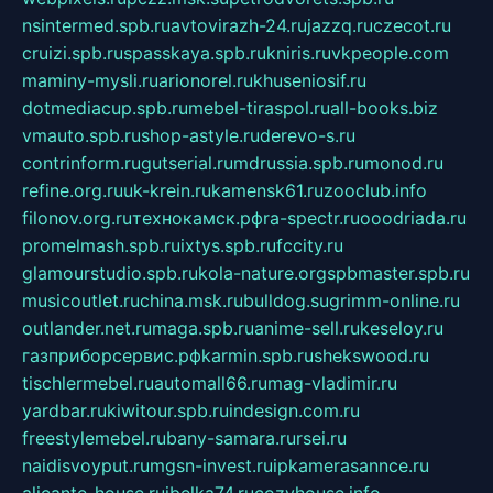
nsintermed.spb.ru
avtovirazh-24.ru
jazzq.ru
czecot.ru
cruizi.spb.ru
spasskaya.spb.ru
kniris.ru
vkpeople.com
maminy-mysli.ru
arionorel.ru
khuseniosif.ru
dotmediacup.spb.ru
mebel-tiraspol.ru
all-books.biz
vmauto.spb.ru
shop-astyle.ru
derevo-s.ru
contrinform.ru
gutserial.ru
mdrussia.spb.ru
monod.ru
refine.org.ru
uk-krein.ru
kamensk61.ru
zooclub.info
filonov.org.ru
технокамск.рф
ra-spectr.ru
ooodriada.ru
promelmash.spb.ru
ixtys.spb.ru
fccity.ru
glamourstudio.spb.ru
kola-nature.org
spbmaster.spb.ru
musicoutlet.ru
china.msk.ru
bulldog.su
grimm-online.ru
outlander.net.ru
maga.spb.ru
anime-sell.ru
keseloy.ru
газприборсервис.рф
karmin.spb.ru
shekswood.ru
tischlermebel.ru
automall66.ru
mag-vladimir.ru
yardbar.ru
kiwitour.spb.ru
indesign.com.ru
freestylemebel.ru
bany-samara.ru
rsei.ru
naidisvoyput.ru
mgsn-invest.ru
ipkamerasannce.ru