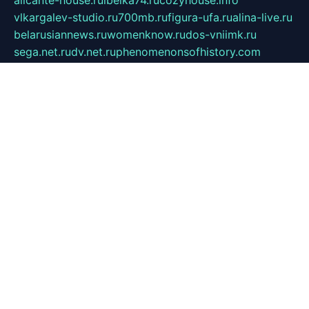
alicante-house.ru
ibelka74.ru
cozyhouse.info
vlkargalev-studio.ru
700mb.ru
figura-ufa.ru
alina-live.ru
belarusiannews.ru
womenknow.ru
dos-vniimk.ru
sega.net.ru
dv.net.ru
phenomenonsofhistory.com
telesputnik.net.ru
wall.pp.ru
pylesosroidmi.ru
gtc-clan.ru
cligs.ru
bibikazap.ru
popova.org.ru
netwhistler.spb.ru
bellvil.ru
bonzon.ru
iss-vladik.ru
defiparis.net.ru
las-gryzas.ru
amku.ru
electednews.spb.ru
feather.org.ru
spar72.ru
tankiigri.ru
dominus.com.ru
ibtree.ru
sanykool.pp.ru
unixlib.org.ru
menatep.spb.ru
gartenterrassen.ru
printeka.ru
skvozilka.com.ru
parkovka-pub.ru
lovemobi.ru
art-ru.ru
emulatorz.com.ru
alucomp.com.ru
tatforum.com.ru
alternativa-profi.ru
dermakler.ru
artsurvey.ru
aredir.ru
khimspas.ru
centr-maxi.ru
2018r.ru
bort-stomer-defort.ru
professional2.ru
gibsons.ru
artselena.ru
art-pilot.ru
ingredient.spb.ru
npfpolimer.spb.ru
argentum.spb.ru
hom-edu.ru