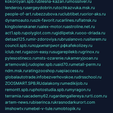
kokoroyari.spb.ru
blesna-kazan.ru
mossilver.ru
lenderoq.ru
sergeydobrin.ru
tochkazvuka.msk.ru
people-of-art.ru
bezzubova.ru
clubtibet.ru
orior-aks.ru
dynamoauto.ru
szk-favorit.ru
carlines.ru
flatnsk.ru
kingbolenskaner.ru
alex-motor.ru
astroline.net.ru
act1.spb.ru
polyglot.com.ru
gidlipetsk.ru
ooo-driada.ru
detsad125.ru
mir-zdoroviya.ru
bruslanovo.ru
siterem.ru
council.spb.ru
лодкипатриот.рф
kafekolizey.ru
iclub.net.ru
gazon-easy.ru
sugarepilekb.ru
grinox.ru
pylesostineco.ru
msts-ozarenie.ru
kameryjooan.ru
artemovskij.ru
dopler.spb.ru
aid70.ru
metall-perm.ru
ndm.msk.ru
ratingzooshop.ru
apiaccess.ru
globalautotrade.info
bezverhovskoe.ru
drsschool.ru
ZOOSMART.SPB.RU
dalakony.ru
medikijob.ru
remontt.spb.ru
photostudia.spb.ru
myragon.ru
terramia.ru
academy62.ru
gardengallereya.ru
rti.com.ru
artem-news.ru
biserinca.ru
krasnodarkurort.com
imshowtv.ru
mebel-v-tule.ru
mobtopik.ru