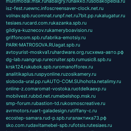
multimodal.msk.ru
habaigry.ru
haikko.ru
sobakopedia.ru
isz-fest.ru
ewnc.info
screensaver-clock.net.ru
volnav.spb.ru
comnat.ru
npf.net.ru
7bit.pp.ru
kalugatur.ru
tesiaes.ru
card.com.ru
kazanka.spb.ru
gildiya-kuznecov.ru
kameryboavision.ru
griffoncom.spb.ru
fabrika-emotsiy.ru
PARK-MATROSOVA.RU
agat.spb.ru
avtoyurist-moskva1.ru
hardware.org.ru
схема-авто.рф
dg-lab.ru
angrup.ru
recruiter.spb.ru
music8.spb.ru
krsk124.ru
kubok.spb.ru
romanofforex.ru
analitikaplus.ru
spyonline.ru
zosikamery.ru
sloboda-ural.pp.ru
AUTO-COM.SU
hohota.net
alimy.ru
online-z.com
aromat-vostoka.ru
otdelkaexp.ru
mobilvest.ru
bbd.net.ru
mebelshop.msk.ru
smp-forum.ru
bastion-td.ru
kosmoscreative.ru
avrmotors.ru
art-galadesign.ru
tiffany-c.ru
ecostep-samara.ru
d-p.spb.ru
галактика73.рф
sko.com.ru
davitamebel-spb.ru
fotsis.ru
tesiaes.ru