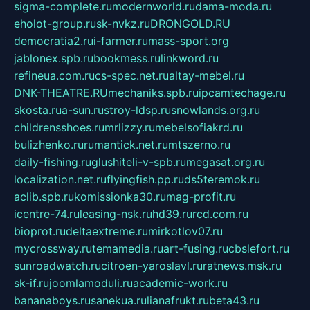
sigma-complete.ru
modernworld.ru
dama-moda.ru
eholot-group.ru
sk-nvkz.ru
DRONGOLD.RU
democratia2.ru
i-farmer.ru
mass-sport.org
jablonex.spb.ru
bookmess.ru
linkword.ru
refineua.com.ru
cs-spec.net.ru
altay-mebel.ru
DNK-THEATRE.RU
mechaniks.spb.ru
ipcamtechage.ru
skosta.ru
a-sun.ru
stroy-ldsp.ru
snowlands.org.ru
childrensshoes.ru
mrlizzy.ru
mebelsofiakrd.ru
bulizhenko.ru
rumantick.net.ru
mtszerno.ru
daily-fishing.ru
glushiteli-v-spb.ru
megasat.org.ru
localization.net.ru
flyingfish.pp.ru
ds5teremok.ru
aclib.spb.ru
komissionka30.ru
mag-profit.ru
icentre-74.ru
leasing-nsk.ru
hd39.ru
rcd.com.ru
bioprot.ru
deltaextreme.ru
mirkotlov07.ru
mycrossway.ru
temamedia.ru
art-fusing.ru
cbslefort.ru
sunroadwatch.ru
citroen-yaroslavl.ru
ratnews.msk.ru
sk-if.ru
joomlamoduli.ru
academic-work.ru
bananaboys.ru
sanekua.ru
lianafrukt.ru
beta43.ru