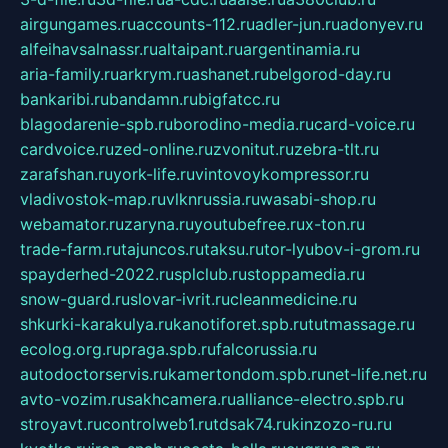
airgungames.ru
accounts-112.ru
adler-jun.ru
adonyev.ru
alfeihavsalnassr.ru
altaipant.ru
argentinamia.ru
aria-family.ru
arkrym.ru
ashanet.ru
belgorod-day.ru
bankaribi.ru
bandamn.ru
bigfatcc.ru
blagodarenie-spb.ru
borodino-media.ru
card-voice.ru
cardvoice.ru
zed-online.ru
zvonitut.ru
zebra-tlt.ru
zarafshan.ru
york-life.ru
vintovoykompressor.ru
vladivostok-map.ru
vlknrussia.ru
wasabi-shop.ru
webamator.ru
zaryna.ru
youtubefree.ru
x-ton.ru
trade-farm.ru
tajuncos.ru
taksu.ru
tor-lyubov-i-grom.ru
spayderhed-2022.ru
splclub.ru
stoppamedia.ru
snow-guard.ru
slovar-ivrit.ru
cleanmedicine.ru
shkurki-karakulya.ru
kanotiforet.spb.ru
tutmassage.ru
ecolog.org.ru
praga.spb.ru
falcorussia.ru
autodoctorservis.ru
kamertondom.spb.ru
net-life.net.ru
avto-vozim.ru
sakhcamera.ru
alliance-electro.spb.ru
stroyavt.ru
controlweb1.ru
tdsak74.ru
kinzozo-ru.ru