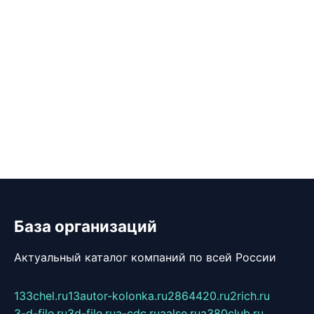
База организаций
Актуальный каталог компаний по всей России
133chel.ru
13autor-kolonka.ru
2864420.ru
2rich.ru
3-d-file.ru
3d-file.ru
a-cdc.ru
aalse.ru
a380club.ru