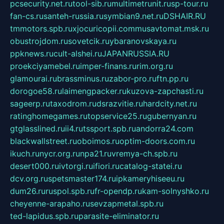
pcsecurity.net.ru
tool-sib.ru
multimetrunit.ru
sp-tour.ru
fan-cs.ru
santeh-russia.ru
symbian9.net.ru
DSHAIR.RU
tmmotors.spb.ru
xjocuricopii.com
musavtomat.msk.ru
obustrojdom.ru
sovetcik.ru
ybaranovskaya.ru
ppknews.ru
cult-alshei.ru
JAPANRUSSIA.RU
proekciyamebel.ru
imper-finans.ru
rim.org.ru
glamourai.ru
brassminus.ru
zabor-pro.ru
ftn.pp.ru
dorogoe58.ru
laimengpacker.ru
kuzova-zapchasti.ru
sageerp.ru
taxodrom.ru
dsrazvitie.ru
hardcity.net.ru
ratinghomegames.ru
topservice25.ru
gubernyan.ru
gtglasslined.ru
ii4.ru
tssport.spb.ru
andorra24.com
blackwallstreet.ru
oboimos.ru
optim-doors.com.ru
ikuch.ru
nycr.org.ru
npa21.ru
vremya-ch.spb.ru
desert000.ru
ivtorgi.ru
ifiori.ru
catalog-statei.ru
dcv.org.ru
spetsmaster174.ru
ipkameryhiseeu.ru
dum26.ru
ruspol.spb.ru
fr-opendp.ru
kam-solnyshko.ru
cheyenne-arapaho.ru
sevzapmetal.spb.ru
ted-lapidus.spb.ru
parasite-eliminator.ru