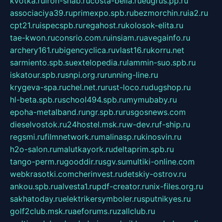
kvotka.ru
iron-snab.ru
costa-bella.ru
eugrus.pp.ru
associaciya39.ru
primexpo.spb.ru
bezmorchin.ru
ia2.ru
cpt21.ru
ispecspb.ru
regahost.ru
kolosok-elita.ru
tae-kwon.ru
consrio.com.ru
insiam.ru
avegainfo.ru
archery161.ru
bigencyclica.ru
vlast16.ru
korru.net
sarmiento.spb.su
extelopedia.ru
lammin-suo.spb.ru
iskatour.spb.ru
snpi.org.ru
running-line.ru
krygeva-spa.ru
chel.net.ru
rust-loco.ru
dugshop.ru
hl-beta.spb.ru
school494.spb.ru
mymubaby.ru
epoha-metalband.ru
ngr.spb.ru
rusgosnews.com
dieselvostok.ru
24hostel.msk.ru
w-dev.ru
f-ship.ru
regsmi.ru
filmnetwork.ru
malinasp.ru
kinosvin.ru
h2o-salon.ru
malutkayork.ru
deltaprim.spb.ru
tango-perm.ru
gooddir.ru
sgv.su
multiki-online.com
webkrasotki.com
cherinvest.ru
detskiy-ostrov.ru
ankou.spb.ru
alvesta1.ru
pdf-creator.ru
nix-files.org.ru
sakhatoday.ru
elektrikersymboler.ru
sputnikyes.ru
golf2club.msk.ru
aeforums.ru
zallclub.ru