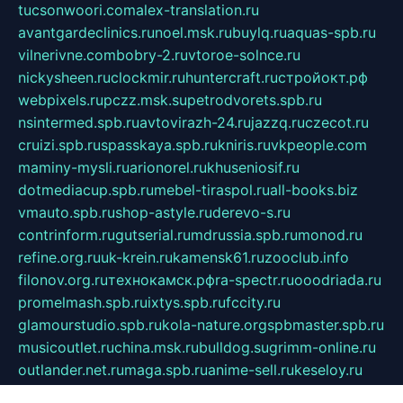
tucsonwoori.com
alex-translation.ru
avantgardeclinics.ru
noel.msk.ru
buylq.ru
aquas-spb.ru
vilnerivne.com
bobry-2.ru
vtoroe-solnce.ru
nickysheen.ru
clockmir.ru
huntercraft.ru
стройокт.рф
webpixels.ru
pczz.msk.su
petrodvorets.spb.ru
nsintermed.spb.ru
avtovirazh-24.ru
jazzq.ru
czecot.ru
cruizi.spb.ru
spasskaya.spb.ru
kniris.ru
vkpeople.com
maminy-mysli.ru
arionorel.ru
khuseniosif.ru
dotmediacup.spb.ru
mebel-tiraspol.ru
all-books.biz
vmauto.spb.ru
shop-astyle.ru
derevo-s.ru
contrinform.ru
gutserial.ru
mdrussia.spb.ru
monod.ru
refine.org.ru
uk-krein.ru
kamensk61.ru
zooclub.info
filonov.org.ru
технокамск.рф
ra-spectr.ru
ooodriada.ru
promelmash.spb.ru
ixtys.spb.ru
fccity.ru
glamourstudio.spb.ru
kola-nature.org
spbmaster.spb.ru
musicoutlet.ru
china.msk.ru
bulldog.su
grimm-online.ru
outlander.net.ru
maga.spb.ru
anime-sell.ru
keseloy.ru
газприборсервис.рф
karmin.spb.ru
shekswood.ru