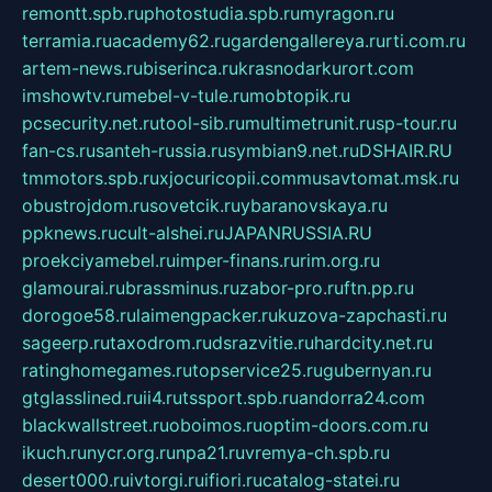
remontt.spb.ru
photostudia.spb.ru
myragon.ru
terramia.ru
academy62.ru
gardengallereya.ru
rti.com.ru
artem-news.ru
biserinca.ru
krasnodarkurort.com
imshowtv.ru
mebel-v-tule.ru
mobtopik.ru
pcsecurity.net.ru
tool-sib.ru
multimetrunit.ru
sp-tour.ru
fan-cs.ru
santeh-russia.ru
symbian9.net.ru
DSHAIR.RU
tmmotors.spb.ru
xjocuricopii.com
musavtomat.msk.ru
obustrojdom.ru
sovetcik.ru
ybaranovskaya.ru
ppknews.ru
cult-alshei.ru
JAPANRUSSIA.RU
proekciyamebel.ru
imper-finans.ru
rim.org.ru
glamourai.ru
brassminus.ru
zabor-pro.ru
ftn.pp.ru
dorogoe58.ru
laimengpacker.ru
kuzova-zapchasti.ru
sageerp.ru
taxodrom.ru
dsrazvitie.ru
hardcity.net.ru
ratinghomegames.ru
topservice25.ru
gubernyan.ru
gtglasslined.ru
ii4.ru
tssport.spb.ru
andorra24.com
blackwallstreet.ru
oboimos.ru
optim-doors.com.ru
ikuch.ru
nycr.org.ru
npa21.ru
vremya-ch.spb.ru
desert000.ru
ivtorgi.ru
ifiori.ru
catalog-statei.ru