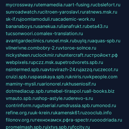
mycrossway.ru
temamedia.ru
art-fusing.ru
cbslefort.ru
sunroadwatch.ru
citroen-yaroslavl.ru
ratnews.msk.ru
sk-if.ru
joomlamoduli.ru
academic-work.ru
bananaboys.ru
sanekua.ru
lianafrukt.ru
beta43.ru
tucsonwoori.com
alex-translation.ru
avantgardeclinics.ru
noel.msk.ru
buylq.ru
aquas-spb.ru
vilnerivne.com
bobry-2.ru
vtoroe-solnce.ru
nickysheen.ru
clockmir.ru
huntercraft.ru
стройокт.рф
webpixels.ru
pczz.msk.su
petrodvorets.spb.ru
nsintermed.spb.ru
avtovirazh-24.ru
jazzq.ru
czecot.ru
cruizi.spb.ru
spasskaya.spb.ru
kniris.ru
vkpeople.com
maminy-mysli.ru
arionorel.ru
khuseniosif.ru
dotmediacup.spb.ru
mebel-tiraspol.ru
all-books.biz
vmauto.spb.ru
shop-astyle.ru
derevo-s.ru
contrinform.ru
gutserial.ru
mdrussia.spb.ru
monod.ru
refine.org.ru
uk-krein.ru
kamensk61.ru
zooclub.info
filonov.org.ru
технокамск.рф
ra-spectr.ru
ooodriada.ru
promelmash.spb.ru
ixtys.spb.ru
fccity.ru