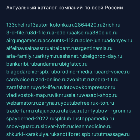
Актуальный каталог компаний по всей России
133chel.ru
13autor-kolonka.ru
2864420.ru
2rich.ru
3-d-file.ru
3d-file.ru
a-cdc.ru
aalse.ru
a380club.ru
airgungames.ru
accounts-112.ru
adler-jun.ru
adonyev.ru
alfeihavsalnassr.ru
altaipant.ru
argentinamia.ru
aria-family.ru
arkrym.ru
ashanet.ru
belgorod-day.ru
bankaribi.ru
bandamn.ru
bigfatcc.ru
blagodarenie-spb.ru
borodino-media.ru
card-voice.ru
cardvoice.ru
zed-online.ru
zvonitut.ru
zebra-tlt.ru
zarafshan.ru
york-life.ru
vintovoykompressor.ru
vladivostok-map.ru
vlknrussia.ru
wasabi-shop.ru
webamator.ru
zaryna.ru
youtubefree.ru
x-ton.ru
trade-farm.ru
tajuncos.ru
taksu.ru
tor-lyubov-i-grom.ru
spayderhed-2022.ru
splclub.ru
stoppamedia.ru
snow-guard.ru
slovar-ivrit.ru
cleanmedicine.ru
shkurki-karakulya.ru
kanotiforet.spb.ru
tutmassage.ru