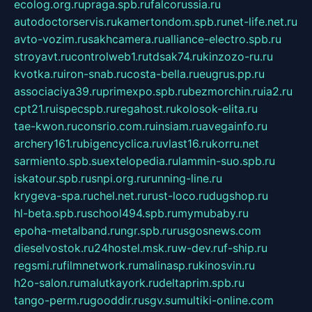
ecolog.org.ru
praga.spb.ru
falcorussia.ru
autodoctorservis.ru
kamertondom.spb.ru
net-life.net.ru
avto-vozim.ru
sakhcamera.ru
alliance-electro.spb.ru
stroyavt.ru
controlweb1.ru
tdsak74.ru
kinzozo-ru.ru
kvotka.ru
iron-snab.ru
costa-bella.ru
eugrus.pp.ru
associaciya39.ru
primexpo.spb.ru
bezmorchin.ru
ia2.ru
cpt21.ru
ispecspb.ru
regahost.ru
kolosok-elita.ru
tae-kwon.ru
consrio.com.ru
insiam.ru
avegainfo.ru
archery161.ru
bigencyclica.ru
vlast16.ru
korru.net
sarmiento.spb.su
extelopedia.ru
lammin-suo.spb.ru
iskatour.spb.ru
snpi.org.ru
running-line.ru
krygeva-spa.ru
chel.net.ru
rust-loco.ru
dugshop.ru
hl-beta.spb.ru
school494.spb.ru
mymubaby.ru
epoha-metalband.ru
ngr.spb.ru
rusgosnews.com
dieselvostok.ru
24hostel.msk.ru
w-dev.ru
f-ship.ru
regsmi.ru
filmnetwork.ru
malinasp.ru
kinosvin.ru
h2o-salon.ru
malutkayork.ru
deltaprim.spb.ru
tango-perm.ru
gooddir.ru
sgv.su
multiki-online.com