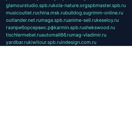
glamourstudio.spb.ru
kola-nature.org
spbmaster.spb.ru
musicoutlet.ru
china.msk.ru
bulldog.su
grimm-online.ru
outlander.net.ru
maga.spb.ru
anime-sell.ru
keseloy.ru
газприборсервис.рф
karmin.spb.ru
shekswood.ru
tischlermebel.ru
automall66.ru
mag-vladimir.ru
yardbar.ru
kiwitour.spb.ru
indesign.com.ru
freestylemebel.ru
bany-samara.ru
rsei.ru
naidisvoyput.ru
mgsn-invest.ru
ipkamerasannce.ru
alicante-house.ru
ibelka74.ru
cozyhouse.info
vlkargalev-studio.ru
700mb.ru
figura-ufa.ru
alina-live.ru
belarusiannews.ru
womenknow.ru
dos-vniimk.ru
sega.net.ru
dv.net.ru
phenomenonsofhistory.com
telesputnik.net.ru
wall.pp.ru
pylesosroidmi.ru
gtc-clan.ru
cligs.ru
bibikazap.ru
popova.org.ru
netwhistler.spb.ru
bellvil.ru
bonzon.ru
iss-vladik.ru
defiparis.net.ru
las-gryzas.ru
amku.ru
electednews.spb.ru
feather.org.ru
spar72.ru
tankiigri.ru
dominus.com.ru
ibtree.ru
sanykool.pp.ru
unixlib.org.ru