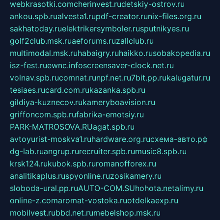
webkrasotki.com
cherinvest.ru
detskiy-ostrov.ru
ankou.spb.ru
alvesta1.ru
pdf-creator.ru
nix-files.org.ru
sakhatoday.ru
elektrikersymboler.ru
sputnikyes.ru
golf2club.msk.ru
aeforums.ru
zallclub.ru
multimodal.msk.ru
habaigry.ru
haikko.ru
sobakopedia.ru
isz-fest.ru
ewnc.info
screensaver-clock.net.ru
volnav.spb.ru
comnat.ru
npf.net.ru
7bit.pp.ru
kalugatur.ru
tesiaes.ru
card.com.ru
kazanka.spb.ru
gildiya-kuznecov.ru
kameryboavision.ru
griffoncom.spb.ru
fabrika-emotsiy.ru
PARK-MATROSOVA.RU
agat.spb.ru
avtoyurist-moskva1.ru
hardware.org.ru
схема-авто.рф
dg-lab.ru
angrup.ru
recruiter.spb.ru
music8.spb.ru
krsk124.ru
kubok.spb.ru
romanofforex.ru
analitikaplus.ru
spyonline.ru
zosikamery.ru
sloboda-ural.pp.ru
AUTO-COM.SU
hohota.net
alimy.ru
online-z.com
aromat-vostoka.ru
otdelkaexp.ru
mobilvest.ru
bbd.net.ru
mebelshop.msk.ru