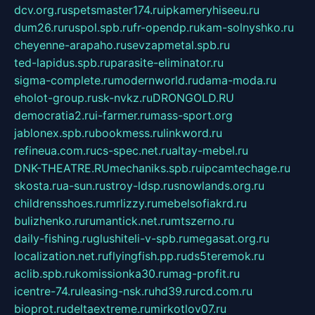
dcv.org.ru
spetsmaster174.ru
ipkameryhiseeu.ru
dum26.ru
ruspol.spb.ru
fr-opendp.ru
kam-solnyshko.ru
cheyenne-arapaho.ru
sevzapmetal.spb.ru
ted-lapidus.spb.ru
parasite-eliminator.ru
sigma-complete.ru
modernworld.ru
dama-moda.ru
eholot-group.ru
sk-nvkz.ru
DRONGOLD.RU
democratia2.ru
i-farmer.ru
mass-sport.org
jablonex.spb.ru
bookmess.ru
linkword.ru
refineua.com.ru
cs-spec.net.ru
altay-mebel.ru
DNK-THEATRE.RU
mechaniks.spb.ru
ipcamtechage.ru
skosta.ru
a-sun.ru
stroy-ldsp.ru
snowlands.org.ru
childrensshoes.ru
mrlizzy.ru
mebelsofiakrd.ru
bulizhenko.ru
rumantick.net.ru
mtszerno.ru
daily-fishing.ru
glushiteli-v-spb.ru
megasat.org.ru
localization.net.ru
flyingfish.pp.ru
ds5teremok.ru
aclib.spb.ru
komissionka30.ru
mag-profit.ru
icentre-74.ru
leasing-nsk.ru
hd39.ru
rcd.com.ru
bioprot.ru
deltaextreme.ru
mirkotlov07.ru