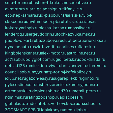
smp-forum.ru
bastion-td.ru
kosmoscreative.ru
avrmotors.ru
art-galadesign.ru
tiffany-c.ru
ecostep-samara.ru
d-p.spb.ru
галактика73.рф
sko.com.ru
davitamebel-spb.ru
fotsis.ru
tesiaes.ru
kokoroyari.spb.ru
blesna-kazan.ru
mossilver.ru
lenderoq.ru
sergeydobrin.ru
tochkazvuka.msk.ru
people-of-art.ru
bezzubova.ru
clubtibet.ru
orior-aks.ru
dynamoauto.ru
szk-favorit.ru
carlines.ru
flatnsk.ru
kingbolenskaner.ru
alex-motor.ru
astroline.net.ru
act1.spb.ru
polyglot.com.ru
gidlipetsk.ru
ooo-driada.ru
detsad125.ru
mir-zdoroviya.ru
bruslanovo.ru
siterem.ru
council.spb.ru
лодкипатриот.рф
kafekolizey.ru
iclub.net.ru
gazon-easy.ru
sugarepilekb.ru
grinox.ru
pylesostineco.ru
msts-ozarenie.ru
kameryjooan.ru
artemovskij.ru
dopler.spb.ru
aid70.ru
metall-perm.ru
ndm.msk.ru
ratingzooshop.ru
apiaccess.ru
globalautotrade.info
bezverhovskoe.ru
drsschool.ru
ZOOSMART.SPB.RU
dalakony.ru
medikijob.ru