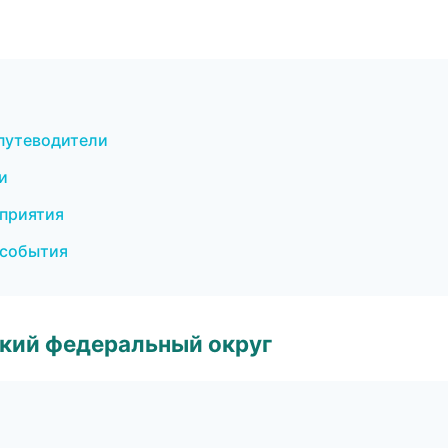
 путеводители
и
оприятия
 события
ский федеральный округ