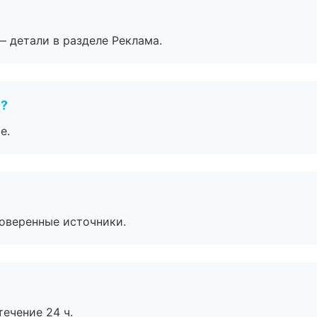
— детали в разделе Реклама.
е?
е.
роверенные источники.
течение 24 ч.