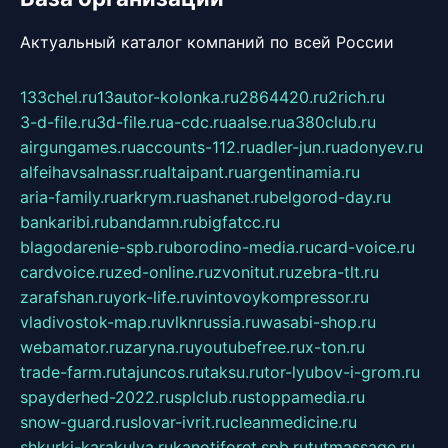
Актуальный каталог компаний по всей России
133chel.ru
13autor-kolonka.ru
2864420.ru
2rich.ru
3-d-file.ru
3d-file.ru
a-cdc.ru
aalse.ru
a380club.ru
airgungames.ru
accounts-112.ru
adler-jun.ru
adonyev.ru
alfeihavsalnassr.ru
altaipant.ru
argentinamia.ru
aria-family.ru
arkrym.ru
ashanet.ru
belgorod-day.ru
bankaribi.ru
bandamn.ru
bigfatcc.ru
blagodarenie-spb.ru
borodino-media.ru
card-voice.ru
cardvoice.ru
zed-online.ru
zvonitut.ru
zebra-tlt.ru
zarafshan.ru
york-life.ru
vintovoykompressor.ru
vladivostok-map.ru
vlknrussia.ru
wasabi-shop.ru
webamator.ru
zaryna.ru
youtubefree.ru
x-ton.ru
trade-farm.ru
tajuncos.ru
taksu.ru
tor-lyubov-i-grom.ru
spayderhed-2022.ru
splclub.ru
stoppamedia.ru
snow-guard.ru
slovar-ivrit.ru
cleanmedicine.ru
shkurki-karakulya.ru
kanotiforet.spb.ru
tutmassage.ru