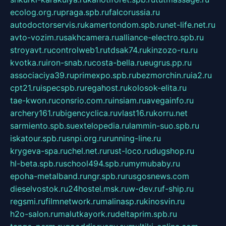
ecolog.org.ru
praga.spb.ru
falcorussia.ru
autodoctorservis.ru
kamertondom.spb.ru
net-life.net.ru
avto-vozim.ru
sakhcamera.ru
alliance-electro.spb.ru
stroyavt.ru
controlweb1.ru
tdsak74.ru
kinzozo-ru.ru
kvotka.ru
iron-snab.ru
costa-bella.ru
eugrus.pp.ru
associaciya39.ru
primexpo.spb.ru
bezmorchin.ru
ia2.ru
cpt21.ru
ispecspb.ru
regahost.ru
kolosok-elita.ru
tae-kwon.ru
consrio.com.ru
insiam.ru
avegainfo.ru
archery161.ru
bigencyclica.ru
vlast16.ru
korru.net
sarmiento.spb.su
extelopedia.ru
lammin-suo.spb.ru
iskatour.spb.ru
snpi.org.ru
running-line.ru
krygeva-spa.ru
chel.net.ru
rust-loco.ru
dugshop.ru
hl-beta.spb.ru
school494.spb.ru
mymubaby.ru
epoha-metalband.ru
ngr.spb.ru
rusgosnews.com
dieselvostok.ru
24hostel.msk.ru
w-dev.ru
f-ship.ru
regsmi.ru
filmnetwork.ru
malinasp.ru
kinosvin.ru
h2o-salon.ru
malutkayork.ru
deltaprim.spb.ru