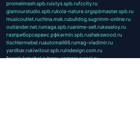
promelmash.spb.ru
ixtys.spb.ru
fccity.ru
glamourstudio.spb.ru
kola-nature.org
spbmaster.spb.ru
musicoutlet.ru
china.msk.ru
bulldog.su
grimm-online.ru
outlander.net.ru
maga.spb.ru
anime-sell.ru
keseloy.ru
газприборсервис.рф
karmin.spb.ru
shekswood.ru
tischlermebel.ru
automall66.ru
mag-vladimir.ru
yardbar.ru
kiwitour.spb.ru
indesign.com.ru
freestylemebel.ru
bany-samara.ru
rsei.ru
naidisvoyput.ru
mgsn-invest.ru
ipkamerasannce.ru
alicante-house.ru
ibelka74.ru
cozyhouse.info
vlkargalev-studio.ru
700mb.ru
figura-ufa.ru
alina-live.ru
belarusiannews.ru
womenknow.ru
dos-vniimk.ru
sega.net.ru
dv.net.ru
phenomenonsofhistory.com
telesputnik.net.ru
wall.pp.ru
pylesosroidmi.ru
gtc-clan.ru
cligs.ru
bibikazap.ru
popova.org.ru
netwhistler.spb.ru
bellvil.ru
bonzon.ru
iss-vladik.ru
defiparis.net.ru
las-gryzas.ru
amku.ru
electednews.spb.ru
feather.org.ru
spar72.ru
tankiigri.ru