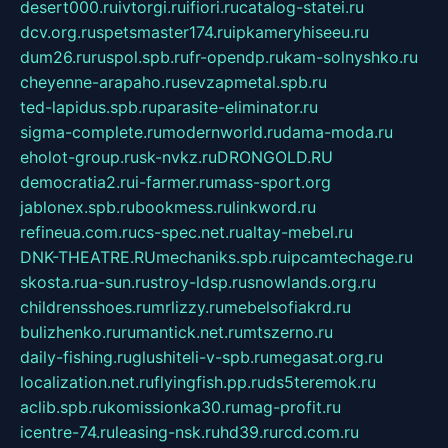
desert000.ru
ivtorgi.ru
ifiori.ru
catalog-statei.ru
dcv.org.ru
spetsmaster174.ru
ipkameryhiseeu.ru
dum26.ru
ruspol.spb.ru
fr-opendp.ru
kam-solnyshko.ru
cheyenne-arapaho.ru
sevzapmetal.spb.ru
ted-lapidus.spb.ru
parasite-eliminator.ru
sigma-complete.ru
modernworld.ru
dama-moda.ru
eholot-group.ru
sk-nvkz.ru
DRONGOLD.RU
democratia2.ru
i-farmer.ru
mass-sport.org
jablonex.spb.ru
bookmess.ru
linkword.ru
refineua.com.ru
cs-spec.net.ru
altay-mebel.ru
DNK-THEATRE.RU
mechaniks.spb.ru
ipcamtechage.ru
skosta.ru
a-sun.ru
stroy-ldsp.ru
snowlands.org.ru
childrensshoes.ru
mrlizzy.ru
mebelsofiakrd.ru
bulizhenko.ru
rumantick.net.ru
mtszerno.ru
daily-fishing.ru
glushiteli-v-spb.ru
megasat.org.ru
localization.net.ru
flyingfish.pp.ru
ds5teremok.ru
aclib.spb.ru
komissionka30.ru
mag-profit.ru
icentre-74.ru
leasing-nsk.ru
hd39.ru
rcd.com.ru