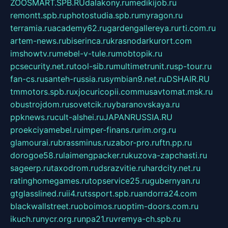
ZOOSMART.SPB.RU
dalakony.ru
medikijob.ru
remontt.spb.ru
photostudia.spb.ru
myragon.ru
terramia.ru
academy62.ru
gardengallereya.ru
rti.com.ru
artem-news.ru
biserinca.ru
krasnodarkurort.com
imshowtv.ru
mebel-v-tule.ru
mobtopik.ru
pcsecurity.net.ru
tool-sib.ru
multimetrunit.ru
sp-tour.ru
fan-cs.ru
santeh-russia.ru
symbian9.net.ru
DSHAIR.RU
tmmotors.spb.ru
xjocuricopii.com
musavtomat.msk.ru
obustrojdom.ru
sovetcik.ru
ybaranovskaya.ru
ppknews.ru
cult-alshei.ru
JAPANRUSSIA.RU
proekciyamebel.ru
imper-finans.ru
rim.org.ru
glamourai.ru
brassminus.ru
zabor-pro.ru
ftn.pp.ru
dorogoe58.ru
laimengpacker.ru
kuzova-zapchasti.ru
sageerp.ru
taxodrom.ru
dsrazvitie.ru
hardcity.net.ru
ratinghomegames.ru
topservice25.ru
gubernyan.ru
gtglasslined.ru
ii4.ru
tssport.spb.ru
andorra24.com
blackwallstreet.ru
oboimos.ru
optim-doors.com.ru
ikuch.ru
nycr.org.ru
npa21.ru
vremya-ch.spb.ru