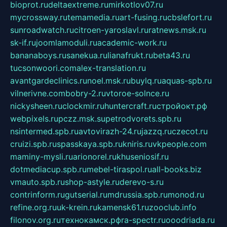
bioprot.ru
deltaextreme.ru
mirkotlov07.ru
mycrossway.ru
temamedia.ru
art-fusing.ru
cbslefort.ru
sunroadwatch.ru
citroen-yaroslavl.ru
ratnews.msk.ru
sk-if.ru
joomlamoduli.ru
academic-work.ru
bananaboys.ru
sanekua.ru
lianafrukt.ru
beta43.ru
tucsonwoori.com
alex-translation.ru
avantgardeclinics.ru
noel.msk.ru
buylq.ru
aquas-spb.ru
vilnerivne.com
bobry-2.ru
vtoroe-solnce.ru
nickysheen.ru
clockmir.ru
huntercraft.ru
стройокт.рф
webpixels.ru
pczz.msk.su
petrodvorets.spb.ru
nsintermed.spb.ru
avtovirazh-24.ru
jazzq.ru
czecot.ru
cruizi.spb.ru
spasskaya.spb.ru
kniris.ru
vkpeople.com
maminy-mysli.ru
arionorel.ru
khuseniosif.ru
dotmediacup.spb.ru
mebel-tiraspol.ru
all-books.biz
vmauto.spb.ru
shop-astyle.ru
derevo-s.ru
contrinform.ru
gutserial.ru
mdrussia.spb.ru
monod.ru
refine.org.ru
uk-krein.ru
kamensk61.ru
zooclub.info
filonov.org.ru
технокамск.рф
ra-spectr.ru
ooodriada.ru