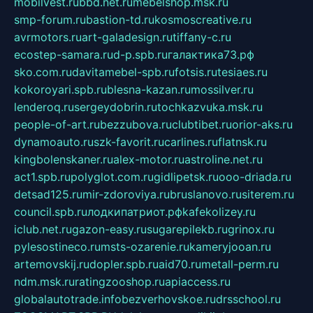
mobilvest.ru
bbd.net.ru
mebelshop.msk.ru
smp-forum.ru
bastion-td.ru
kosmoscreative.ru
avrmotors.ru
art-galadesign.ru
tiffany-c.ru
ecostep-samara.ru
d-p.spb.ru
галактика73.рф
sko.com.ru
davitamebel-spb.ru
fotsis.ru
tesiaes.ru
kokoroyari.spb.ru
blesna-kazan.ru
mossilver.ru
lenderoq.ru
sergeydobrin.ru
tochkazvuka.msk.ru
people-of-art.ru
bezzubova.ru
clubtibet.ru
orior-aks.ru
dynamoauto.ru
szk-favorit.ru
carlines.ru
flatnsk.ru
kingbolenskaner.ru
alex-motor.ru
astroline.net.ru
act1.spb.ru
polyglot.com.ru
gidlipetsk.ru
ooo-driada.ru
detsad125.ru
mir-zdoroviya.ru
bruslanovo.ru
siterem.ru
council.spb.ru
лодкипатриот.рф
kafekolizey.ru
iclub.net.ru
gazon-easy.ru
sugarepilekb.ru
grinox.ru
pylesostineco.ru
msts-ozarenie.ru
kameryjooan.ru
artemovskij.ru
dopler.spb.ru
aid70.ru
metall-perm.ru
ndm.msk.ru
ratingzooshop.ru
apiaccess.ru
globalautotrade.info
bezverhovskoe.ru
drsschool.ru