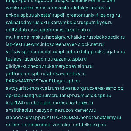
tango-perm.ru
gooddir.ru
sgv.su
multiki-online.com
webkrasotki.com
cherinvest.ru
detskiy-ostrov.ru
ankou.spb.ru
alvesta1.ru
pdf-creator.ru
nix-files.org.ru
sakhatoday.ru
elektrikersymboler.ru
sputnikyes.ru
golf2club.msk.ru
aeforums.ru
zallclub.ru
multimodal.msk.ru
habaigry.ru
haikko.ru
sobakopedia.ru
isz-fest.ru
ewnc.info
screensaver-clock.net.ru
volnav.spb.ru
comnat.ru
npf.net.ru
7bit.pp.ru
kalugatur.ru
tesiaes.ru
card.com.ru
kazanka.spb.ru
gildiya-kuznecov.ru
kameryboavision.ru
griffoncom.spb.ru
fabrika-emotsiy.ru
PARK-MATROSOVA.RU
agat.spb.ru
avtoyurist-moskva1.ru
hardware.org.ru
схема-авто.рф
dg-lab.ru
angrup.ru
recruiter.spb.ru
music8.spb.ru
krsk124.ru
kubok.spb.ru
romanofforex.ru
analitikaplus.ru
spyonline.ru
zosikamery.ru
sloboda-ural.pp.ru
AUTO-COM.SU
hohota.net
alimy.ru
online-z.com
aromat-vostoka.ru
otdelkaexp.ru