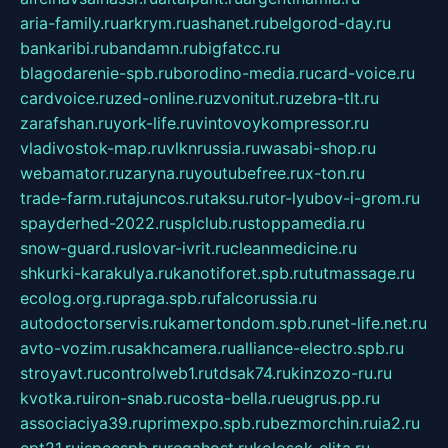
aria-family.ru
arkrym.ru
ashanet.ru
belgorod-day.ru
bankaribi.ru
bandamn.ru
bigfatcc.ru
blagodarenie-spb.ru
borodino-media.ru
card-voice.ru
cardvoice.ru
zed-online.ru
zvonitut.ru
zebra-tlt.ru
zarafshan.ru
york-life.ru
vintovoykompressor.ru
vladivostok-map.ru
vlknrussia.ru
wasabi-shop.ru
webamator.ru
zaryna.ru
youtubefree.ru
x-ton.ru
trade-farm.ru
tajuncos.ru
taksu.ru
tor-lyubov-i-grom.ru
spayderhed-2022.ru
splclub.ru
stoppamedia.ru
snow-guard.ru
slovar-ivrit.ru
cleanmedicine.ru
shkurki-karakulya.ru
kanotiforet.spb.ru
tutmassage.ru
ecolog.org.ru
praga.spb.ru
falcorussia.ru
autodoctorservis.ru
kamertondom.spb.ru
net-life.net.ru
avto-vozim.ru
sakhcamera.ru
alliance-electro.spb.ru
stroyavt.ru
controlweb1.ru
tdsak74.ru
kinzozo-ru.ru
kvotka.ru
iron-snab.ru
costa-bella.ru
eugrus.pp.ru
associaciya39.ru
primexpo.spb.ru
bezmorchin.ru
ia2.ru
cpt21.ru
ispecspb.ru
regahost.ru
kolosok-elita.ru