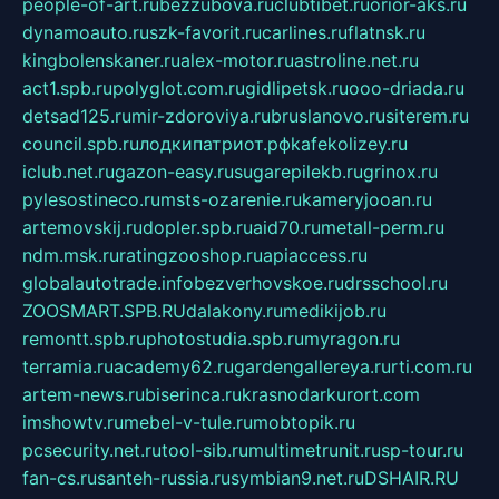
people-of-art.ru
bezzubova.ru
clubtibet.ru
orior-aks.ru
dynamoauto.ru
szk-favorit.ru
carlines.ru
flatnsk.ru
kingbolenskaner.ru
alex-motor.ru
astroline.net.ru
act1.spb.ru
polyglot.com.ru
gidlipetsk.ru
ooo-driada.ru
detsad125.ru
mir-zdoroviya.ru
bruslanovo.ru
siterem.ru
council.spb.ru
лодкипатриот.рф
kafekolizey.ru
iclub.net.ru
gazon-easy.ru
sugarepilekb.ru
grinox.ru
pylesostineco.ru
msts-ozarenie.ru
kameryjooan.ru
artemovskij.ru
dopler.spb.ru
aid70.ru
metall-perm.ru
ndm.msk.ru
ratingzooshop.ru
apiaccess.ru
globalautotrade.info
bezverhovskoe.ru
drsschool.ru
ZOOSMART.SPB.RU
dalakony.ru
medikijob.ru
remontt.spb.ru
photostudia.spb.ru
myragon.ru
terramia.ru
academy62.ru
gardengallereya.ru
rti.com.ru
artem-news.ru
biserinca.ru
krasnodarkurort.com
imshowtv.ru
mebel-v-tule.ru
mobtopik.ru
pcsecurity.net.ru
tool-sib.ru
multimetrunit.ru
sp-tour.ru
fan-cs.ru
santeh-russia.ru
symbian9.net.ru
DSHAIR.RU