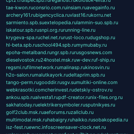
tae-kwon.ru
consrio.com.ru
insiam.ru
avegainfo.ru
archery161.ru
bigencyclica.ru
vlast16.ru
korru.net
sarmiento.spb.su
extelopedia.ru
lammin-suo.spb.ru
iskatour.spb.ru
snpi.org.ru
running-line.ru
krygeva-spa.ru
chel.net.ru
rust-loco.ru
dugshop.ru
hl-beta.spb.ru
school494.spb.ru
mymubaby.ru
epoha-metalband.ru
ngr.spb.ru
rusgosnews.com
dieselvostok.ru
24hostel.msk.ru
w-dev.ru
f-ship.ru
regsmi.ru
filmnetwork.ru
malinasp.ru
kinosvin.ru
h2o-salon.ru
malutkayork.ru
deltaprim.spb.ru
tango-perm.ru
gooddir.ru
sgv.su
multiki-online.com
webkrasotki.com
cherinvest.ru
detskiy-ostrov.ru
ankou.spb.ru
alvesta1.ru
pdf-creator.ru
nix-files.org.ru
sakhatoday.ru
elektrikersymboler.ru
sputnikyes.ru
golf2club.msk.ru
aeforums.ru
zallclub.ru
multimodal.msk.ru
habaigry.ru
haikko.ru
sobakopedia.ru
isz-fest.ru
ewnc.info
screensaver-clock.net.ru