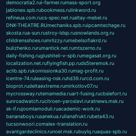
democratia2.ru
i-farmer.ru
mass-sport.org
jablonex.spb.ru
bookmess.ru
linkword.ru
refineua.com.ru
cs-spec.net.ru
altay-mebel.ru
DNK-THEATRE.RU
mechaniks.spb.ru
ipcamtechage.ru
skosta.ru
a-sun.ru
stroy-ldsp.ru
snowlands.org.ru
childrensshoes.ru
mrlizzy.ru
mebelsofiakrd.ru
bulizhenko.ru
rumantick.net.ru
mtszerno.ru
daily-fishing.ru
glushiteli-v-spb.ru
megasat.org.ru
localization.net.ru
flyingfish.pp.ru
ds5teremok.ru
aclib.spb.ru
komissionka30.ru
mag-profit.ru
icentre-74.ru
leasing-nsk.ru
hd39.ru
rcd.com.ru
bioprot.ru
deltaextreme.ru
mirkotlov07.ru
mycrossway.ru
temamedia.ru
art-fusing.ru
cbslefort.ru
sunroadwatch.ru
citroen-yaroslavl.ru
ratnews.msk.ru
sk-if.ru
joomlamoduli.ru
academic-work.ru
bananaboys.ru
sanekua.ru
lianafrukt.ru
beta43.ru
tucsonwoori.com
alex-translation.ru
avantgardeclinics.ru
noel.msk.ru
buylq.ru
aquas-spb.ru