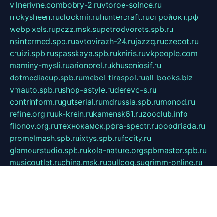
vilnerivne.com
bobry-2.ru
vtoroe-solnce.ru
nickysheen.ru
clockmir.ru
huntercraft.ru
стройокт.рф
webpixels.ru
pczz.msk.su
petrodvorets.spb.ru
nsintermed.spb.ru
avtovirazh-24.ru
jazzq.ru
czecot.ru
cruizi.spb.ru
spasskaya.spb.ru
kniris.ru
vkpeople.com
maminy-mysli.ru
arionorel.ru
khuseniosif.ru
dotmediacup.spb.ru
mebel-tiraspol.ru
all-books.biz
vmauto.spb.ru
shop-astyle.ru
derevo-s.ru
contrinform.ru
gutserial.ru
mdrussia.spb.ru
monod.ru
refine.org.ru
uk-krein.ru
kamensk61.ru
zooclub.info
filonov.org.ru
технокамск.рф
ra-spectr.ru
ooodriada.ru
promelmash.spb.ru
ixtys.spb.ru
fccity.ru
glamourstudio.spb.ru
kola-nature.org
spbmaster.spb.ru
musicoutlet.ru
china.msk.ru
bulldog.su
grimm-online.ru
outlander.net.ru
maga.spb.ru
anime-sell.ru
keseloy.ru
газприборсервис.рф
karmin.spb.ru
shekswood.ru
tischlermebel.ru
automall66.ru
mag-vladimir.ru
yardbar.ru
kiwitour.spb.ru
indesign.com.ru