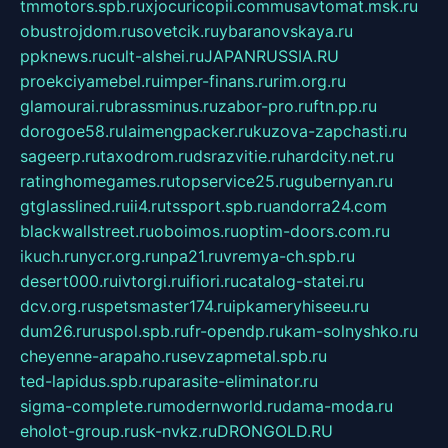
tmmotors.spb.ru
xjocuricopii.com
musavtomat.msk.ru
obustrojdom.ru
sovetcik.ru
ybaranovskaya.ru
ppknews.ru
cult-alshei.ru
JAPANRUSSIA.RU
proekciyamebel.ru
imper-finans.ru
rim.org.ru
glamourai.ru
brassminus.ru
zabor-pro.ru
ftn.pp.ru
dorogoe58.ru
laimengpacker.ru
kuzova-zapchasti.ru
sageerp.ru
taxodrom.ru
dsrazvitie.ru
hardcity.net.ru
ratinghomegames.ru
topservice25.ru
gubernyan.ru
gtglasslined.ru
ii4.ru
tssport.spb.ru
andorra24.com
blackwallstreet.ru
oboimos.ru
optim-doors.com.ru
ikuch.ru
nycr.org.ru
npa21.ru
vremya-ch.spb.ru
desert000.ru
ivtorgi.ru
ifiori.ru
catalog-statei.ru
dcv.org.ru
spetsmaster174.ru
ipkameryhiseeu.ru
dum26.ru
ruspol.spb.ru
fr-opendp.ru
kam-solnyshko.ru
cheyenne-arapaho.ru
sevzapmetal.spb.ru
ted-lapidus.spb.ru
parasite-eliminator.ru
sigma-complete.ru
modernworld.ru
dama-moda.ru
eholot-group.ru
sk-nvkz.ru
DRONGOLD.RU