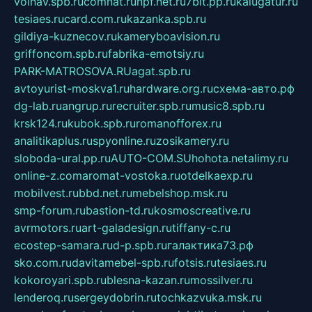
volnav.spb.ru
comnat.ru
npf.net.ru
7bit.pp.ru
kalugatur.ru
tesiaes.ru
card.com.ru
kazanka.spb.ru
gildiya-kuznecov.ru
kameryboavision.ru
griffoncom.spb.ru
fabrika-emotsiy.ru
PARK-MATROSOVA.RU
agat.spb.ru
avtoyurist-moskva1.ru
hardware.org.ru
схема-авто.рф
dg-lab.ru
angrup.ru
recruiter.spb.ru
music8.spb.ru
krsk124.ru
kubok.spb.ru
romanofforex.ru
analitikaplus.ru
spyonline.ru
zosikamery.ru
sloboda-ural.pp.ru
AUTO-COM.SU
hohota.net
alimy.ru
online-z.com
aromat-vostoka.ru
otdelkaexp.ru
mobilvest.ru
bbd.net.ru
mebelshop.msk.ru
smp-forum.ru
bastion-td.ru
kosmoscreative.ru
avrmotors.ru
art-galadesign.ru
tiffany-c.ru
ecostep-samara.ru
d-p.spb.ru
галактика73.рф
sko.com.ru
davitamebel-spb.ru
fotsis.ru
tesiaes.ru
kokoroyari.spb.ru
blesna-kazan.ru
mossilver.ru
lenderoq.ru
sergeydobrin.ru
tochkazvuka.msk.ru