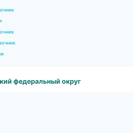
вочник
я
вочник
авочник
ии
ский федеральный округ