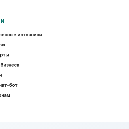
ми
еренные источники
иях
арты
 бизнеса
и
чат-бот
онам