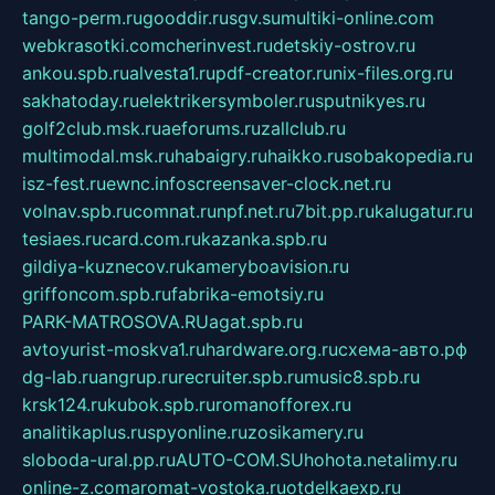
tango-perm.ru
gooddir.ru
sgv.su
multiki-online.com
webkrasotki.com
cherinvest.ru
detskiy-ostrov.ru
ankou.spb.ru
alvesta1.ru
pdf-creator.ru
nix-files.org.ru
sakhatoday.ru
elektrikersymboler.ru
sputnikyes.ru
golf2club.msk.ru
aeforums.ru
zallclub.ru
multimodal.msk.ru
habaigry.ru
haikko.ru
sobakopedia.ru
isz-fest.ru
ewnc.info
screensaver-clock.net.ru
volnav.spb.ru
comnat.ru
npf.net.ru
7bit.pp.ru
kalugatur.ru
tesiaes.ru
card.com.ru
kazanka.spb.ru
gildiya-kuznecov.ru
kameryboavision.ru
griffoncom.spb.ru
fabrika-emotsiy.ru
PARK-MATROSOVA.RU
agat.spb.ru
avtoyurist-moskva1.ru
hardware.org.ru
схема-авто.рф
dg-lab.ru
angrup.ru
recruiter.spb.ru
music8.spb.ru
krsk124.ru
kubok.spb.ru
romanofforex.ru
analitikaplus.ru
spyonline.ru
zosikamery.ru
sloboda-ural.pp.ru
AUTO-COM.SU
hohota.net
alimy.ru
online-z.com
aromat-vostoka.ru
otdelkaexp.ru