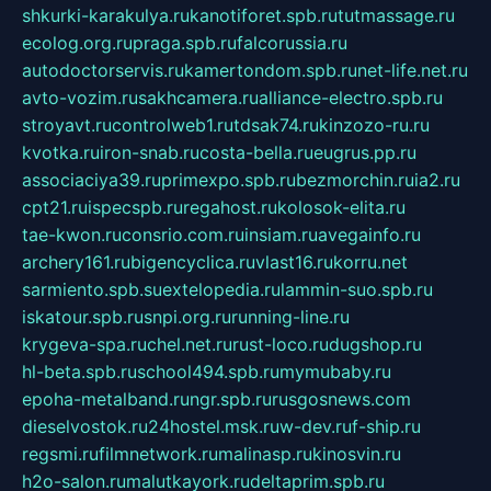
shkurki-karakulya.ru
kanotiforet.spb.ru
tutmassage.ru
ecolog.org.ru
praga.spb.ru
falcorussia.ru
autodoctorservis.ru
kamertondom.spb.ru
net-life.net.ru
avto-vozim.ru
sakhcamera.ru
alliance-electro.spb.ru
stroyavt.ru
controlweb1.ru
tdsak74.ru
kinzozo-ru.ru
kvotka.ru
iron-snab.ru
costa-bella.ru
eugrus.pp.ru
associaciya39.ru
primexpo.spb.ru
bezmorchin.ru
ia2.ru
cpt21.ru
ispecspb.ru
regahost.ru
kolosok-elita.ru
tae-kwon.ru
consrio.com.ru
insiam.ru
avegainfo.ru
archery161.ru
bigencyclica.ru
vlast16.ru
korru.net
sarmiento.spb.su
extelopedia.ru
lammin-suo.spb.ru
iskatour.spb.ru
snpi.org.ru
running-line.ru
krygeva-spa.ru
chel.net.ru
rust-loco.ru
dugshop.ru
hl-beta.spb.ru
school494.spb.ru
mymubaby.ru
epoha-metalband.ru
ngr.spb.ru
rusgosnews.com
dieselvostok.ru
24hostel.msk.ru
w-dev.ru
f-ship.ru
regsmi.ru
filmnetwork.ru
malinasp.ru
kinosvin.ru
h2o-salon.ru
malutkayork.ru
deltaprim.spb.ru