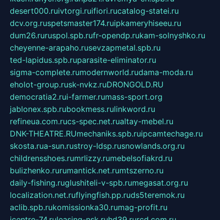
desert000.ru
ivtorgi.ru
ifiori.ru
catalog-statei.ru
dcv.org.ru
spetsmaster174.ru
ipkameryhiseeu.ru
dum26.ru
ruspol.spb.ru
fr-opendp.ru
kam-solnyshko.ru
cheyenne-arapaho.ru
sevzapmetal.spb.ru
ted-lapidus.spb.ru
parasite-eliminator.ru
sigma-complete.ru
modernworld.ru
dama-moda.ru
eholot-group.ru
sk-nvkz.ru
DRONGOLD.RU
democratia2.ru
i-farmer.ru
mass-sport.org
jablonex.spb.ru
bookmess.ru
linkword.ru
refineua.com.ru
cs-spec.net.ru
altay-mebel.ru
DNK-THEATRE.RU
mechaniks.spb.ru
ipcamtechage.ru
skosta.ru
a-sun.ru
stroy-ldsp.ru
snowlands.org.ru
childrensshoes.ru
mrlizzy.ru
mebelsofiakrd.ru
bulizhenko.ru
rumantick.net.ru
mtszerno.ru
daily-fishing.ru
glushiteli-v-spb.ru
megasat.org.ru
localization.net.ru
flyingfish.pp.ru
ds5teremok.ru
aclib.spb.ru
komissionka30.ru
mag-profit.ru
icentre-74.ru
leasing-nsk.ru
hd39.ru
rcd.com.ru