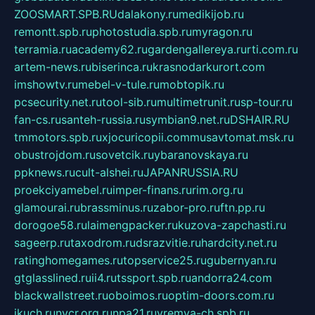
ZOOSMART.SPB.RU
dalakony.ru
medikijob.ru
remontt.spb.ru
photostudia.spb.ru
myragon.ru
terramia.ru
academy62.ru
gardengallereya.ru
rti.com.ru
artem-news.ru
biserinca.ru
krasnodarkurort.com
imshowtv.ru
mebel-v-tule.ru
mobtopik.ru
pcsecurity.net.ru
tool-sib.ru
multimetrunit.ru
sp-tour.ru
fan-cs.ru
santeh-russia.ru
symbian9.net.ru
DSHAIR.RU
tmmotors.spb.ru
xjocuricopii.com
musavtomat.msk.ru
obustrojdom.ru
sovetcik.ru
ybaranovskaya.ru
ppknews.ru
cult-alshei.ru
JAPANRUSSIA.RU
proekciyamebel.ru
imper-finans.ru
rim.org.ru
glamourai.ru
brassminus.ru
zabor-pro.ru
ftn.pp.ru
dorogoe58.ru
laimengpacker.ru
kuzova-zapchasti.ru
sageerp.ru
taxodrom.ru
dsrazvitie.ru
hardcity.net.ru
ratinghomegames.ru
topservice25.ru
gubernyan.ru
gtglasslined.ru
ii4.ru
tssport.spb.ru
andorra24.com
blackwallstreet.ru
oboimos.ru
optim-doors.com.ru
ikuch.ru
nycr.org.ru
npa21.ru
vremya-ch.spb.ru