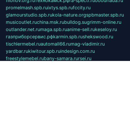
filonov.org.ru
технокамск.рф
ra-spectr.ru
ooodriada.ru
promelmash.spb.ru
ixtys.spb.ru
fccity.ru
glamourstudio.spb.ru
kola-nature.org
spbmaster.spb.ru
musicoutlet.ru
china.msk.ru
bulldog.su
grimm-online.ru
outlander.net.ru
maga.spb.ru
anime-sell.ru
keseloy.ru
газприборсервис.рф
karmin.spb.ru
shekswood.ru
tischlermebel.ru
automall66.ru
mag-vladimir.ru
yardbar.ru
kiwitour.spb.ru
indesign.com.ru
freestylemebel.ru
bany-samara.ru
rsei.ru
naidisvoyput.ru
mgsn-invest.ru
ipkamerasannce.ru
alicante-house.ru
ibelka74.ru
cozyhouse.info
vlkargalev-studio.ru
700mb.ru
figura-ufa.ru
alina-live.ru
belarusiannews.ru
womenknow.ru
dos-vniimk.ru
sega.net.ru
dv.net.ru
phenomenonsofhistory.com
telesputnik.net.ru
wall.pp.ru
pylesosroidmi.ru
gtc-clan.ru
cligs.ru
bibikazap.ru
popova.org.ru
netwhistler.spb.ru
bellvil.ru
bonzon.ru
iss-vladik.ru
defiparis.net.ru
las-gryzas.ru
amku.ru