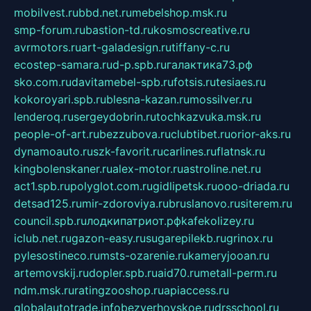
mobilvest.ru
bbd.net.ru
mebelshop.msk.ru
smp-forum.ru
bastion-td.ru
kosmoscreative.ru
avrmotors.ru
art-galadesign.ru
tiffany-c.ru
ecostep-samara.ru
d-p.spb.ru
галактика73.рф
sko.com.ru
davitamebel-spb.ru
fotsis.ru
tesiaes.ru
kokoroyari.spb.ru
blesna-kazan.ru
mossilver.ru
lenderoq.ru
sergeydobrin.ru
tochkazvuka.msk.ru
people-of-art.ru
bezzubova.ru
clubtibet.ru
orior-aks.ru
dynamoauto.ru
szk-favorit.ru
carlines.ru
flatnsk.ru
kingbolenskaner.ru
alex-motor.ru
astroline.net.ru
act1.spb.ru
polyglot.com.ru
gidlipetsk.ru
ooo-driada.ru
detsad125.ru
mir-zdoroviya.ru
bruslanovo.ru
siterem.ru
council.spb.ru
лодкипатриот.рф
kafekolizey.ru
iclub.net.ru
gazon-easy.ru
sugarepilekb.ru
grinox.ru
pylesostineco.ru
msts-ozarenie.ru
kameryjooan.ru
artemovskij.ru
dopler.spb.ru
aid70.ru
metall-perm.ru
ndm.msk.ru
ratingzooshop.ru
apiaccess.ru
globalautotrade.info
bezverhovskoe.ru
drsschool.ru