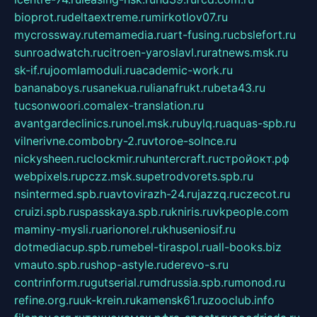
bioprot.ru
deltaextreme.ru
mirkotlov07.ru
mycrossway.ru
temamedia.ru
art-fusing.ru
cbslefort.ru
sunroadwatch.ru
citroen-yaroslavl.ru
ratnews.msk.ru
sk-if.ru
joomlamoduli.ru
academic-work.ru
bananaboys.ru
sanekua.ru
lianafrukt.ru
beta43.ru
tucsonwoori.com
alex-translation.ru
avantgardeclinics.ru
noel.msk.ru
buylq.ru
aquas-spb.ru
vilnerivne.com
bobry-2.ru
vtoroe-solnce.ru
nickysheen.ru
clockmir.ru
huntercraft.ru
стройокт.рф
webpixels.ru
pczz.msk.su
petrodvorets.spb.ru
nsintermed.spb.ru
avtovirazh-24.ru
jazzq.ru
czecot.ru
cruizi.spb.ru
spasskaya.spb.ru
kniris.ru
vkpeople.com
maminy-mysli.ru
arionorel.ru
khuseniosif.ru
dotmediacup.spb.ru
mebel-tiraspol.ru
all-books.biz
vmauto.spb.ru
shop-astyle.ru
derevo-s.ru
contrinform.ru
gutserial.ru
mdrussia.spb.ru
monod.ru
refine.org.ru
uk-krein.ru
kamensk61.ru
zooclub.info