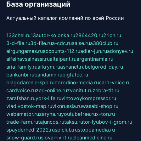
База организаций
Актуальный каталог компаний по всей России
133chel.ru
13autor-kolonka.ru
2864420.ru
2rich.ru
3-d-file.ru
3d-file.ru
a-cdc.ru
aalse.ru
a380club.ru
airgungames.ru
accounts-112.ru
adler-jun.ru
adonyev.ru
alfeihavsalnassr.ru
altaipant.ru
argentinamia.ru
aria-family.ru
arkrym.ru
ashanet.ru
belgorod-day.ru
bankaribi.ru
bandamn.ru
bigfatcc.ru
blagodarenie-spb.ru
borodino-media.ru
card-voice.ru
cardvoice.ru
zed-online.ru
zvonitut.ru
zebra-tlt.ru
zarafshan.ru
york-life.ru
vintovoykompressor.ru
vladivostok-map.ru
vlknrussia.ru
wasabi-shop.ru
webamator.ru
zaryna.ru
youtubefree.ru
x-ton.ru
trade-farm.ru
tajuncos.ru
taksu.ru
tor-lyubov-i-grom.ru
spayderhed-2022.ru
splclub.ru
stoppamedia.ru
snow-guard.ru
slovar-ivrit.ru
cleanmedicine.ru