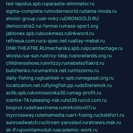
ted-lapidus.spb.ru
parasite-eliminator.ru
sigma-complete.ru
modernworld.ru
dama-moda.ru
eholot-group.ru
sk-nvkz.ru
DRONGOLD.RU
democratia2.ru
i-farmer.ru
mass-sport.org
jablonex.spb.ru
bookmess.ru
linkword.ru
refineua.com.ru
cs-spec.net.ru
altay-mebel.ru
DNK-THEATRE.RU
mechaniks.spb.ru
ipcamtechage.ru
skosta.ru
a-sun.ru
stroy-ldsp.ru
snowlands.org.ru
childrensshoes.ru
mrlizzy.ru
mebelsofiakrd.ru
bulizhenko.ru
rumantick.net.ru
mtszerno.ru
daily-fishing.ru
glushiteli-v-spb.ru
megasat.org.ru
localization.net.ru
flyingfish.pp.ru
ds5teremok.ru
aclib.spb.ru
komissionka30.ru
mag-profit.ru
icentre-74.ru
leasing-nsk.ru
hd39.ru
rcd.com.ru
bioprot.ru
deltaextreme.ru
mirkotlov07.ru
mycrossway.ru
temamedia.ru
art-fusing.ru
cbslefort.ru
sunroadwatch.ru
citroen-yaroslavl.ru
ratnews.msk.ru
sk-if.ru
joomlamoduli.ru
academic-work.ru