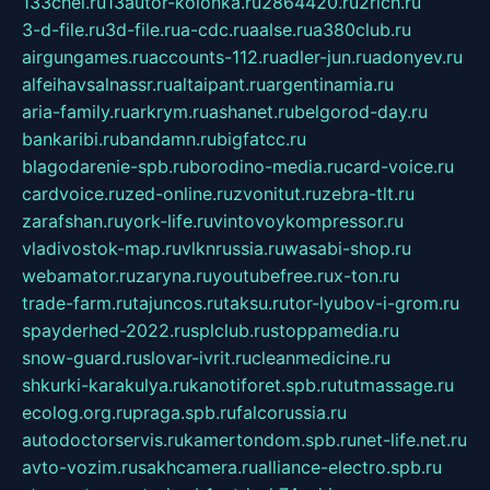
133chel.ru
13autor-kolonka.ru
2864420.ru
2rich.ru
3-d-file.ru
3d-file.ru
a-cdc.ru
aalse.ru
a380club.ru
airgungames.ru
accounts-112.ru
adler-jun.ru
adonyev.ru
alfeihavsalnassr.ru
altaipant.ru
argentinamia.ru
aria-family.ru
arkrym.ru
ashanet.ru
belgorod-day.ru
bankaribi.ru
bandamn.ru
bigfatcc.ru
blagodarenie-spb.ru
borodino-media.ru
card-voice.ru
cardvoice.ru
zed-online.ru
zvonitut.ru
zebra-tlt.ru
zarafshan.ru
york-life.ru
vintovoykompressor.ru
vladivostok-map.ru
vlknrussia.ru
wasabi-shop.ru
webamator.ru
zaryna.ru
youtubefree.ru
x-ton.ru
trade-farm.ru
tajuncos.ru
taksu.ru
tor-lyubov-i-grom.ru
spayderhed-2022.ru
splclub.ru
stoppamedia.ru
snow-guard.ru
slovar-ivrit.ru
cleanmedicine.ru
shkurki-karakulya.ru
kanotiforet.spb.ru
tutmassage.ru
ecolog.org.ru
praga.spb.ru
falcorussia.ru
autodoctorservis.ru
kamertondom.spb.ru
net-life.net.ru
avto-vozim.ru
sakhcamera.ru
alliance-electro.spb.ru