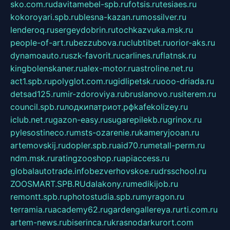
sko.com.ru
davitamebel-spb.ru
fotsis.ru
tesiaes.ru
kokoroyari.spb.ru
blesna-kazan.ru
mossilver.ru
lenderoq.ru
sergeydobrin.ru
tochkazvuka.msk.ru
people-of-art.ru
bezzubova.ru
clubtibet.ru
orior-aks.ru
dynamoauto.ru
szk-favorit.ru
carlines.ru
flatnsk.ru
kingbolenskaner.ru
alex-motor.ru
astroline.net.ru
act1.spb.ru
polyglot.com.ru
gidlipetsk.ru
ooo-driada.ru
detsad125.ru
mir-zdoroviya.ru
bruslanovo.ru
siterem.ru
council.spb.ru
лодкипатриот.рф
kafekolizey.ru
iclub.net.ru
gazon-easy.ru
sugarepilekb.ru
grinox.ru
pylesostineco.ru
msts-ozarenie.ru
kameryjooan.ru
artemovskij.ru
dopler.spb.ru
aid70.ru
metall-perm.ru
ndm.msk.ru
ratingzooshop.ru
apiaccess.ru
globalautotrade.info
bezverhovskoe.ru
drsschool.ru
ZOOSMART.SPB.RU
dalakony.ru
medikijob.ru
remontt.spb.ru
photostudia.spb.ru
myragon.ru
terramia.ru
academy62.ru
gardengallereya.ru
rti.com.ru
artem-news.ru
biserinca.ru
krasnodarkurort.com