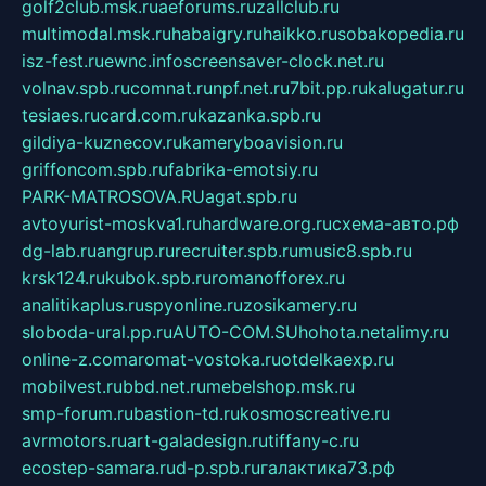
golf2club.msk.ru
aeforums.ru
zallclub.ru
multimodal.msk.ru
habaigry.ru
haikko.ru
sobakopedia.ru
isz-fest.ru
ewnc.info
screensaver-clock.net.ru
volnav.spb.ru
comnat.ru
npf.net.ru
7bit.pp.ru
kalugatur.ru
tesiaes.ru
card.com.ru
kazanka.spb.ru
gildiya-kuznecov.ru
kameryboavision.ru
griffoncom.spb.ru
fabrika-emotsiy.ru
PARK-MATROSOVA.RU
agat.spb.ru
avtoyurist-moskva1.ru
hardware.org.ru
схема-авто.рф
dg-lab.ru
angrup.ru
recruiter.spb.ru
music8.spb.ru
krsk124.ru
kubok.spb.ru
romanofforex.ru
analitikaplus.ru
spyonline.ru
zosikamery.ru
sloboda-ural.pp.ru
AUTO-COM.SU
hohota.net
alimy.ru
online-z.com
aromat-vostoka.ru
otdelkaexp.ru
mobilvest.ru
bbd.net.ru
mebelshop.msk.ru
smp-forum.ru
bastion-td.ru
kosmoscreative.ru
avrmotors.ru
art-galadesign.ru
tiffany-c.ru
ecostep-samara.ru
d-p.spb.ru
галактика73.рф