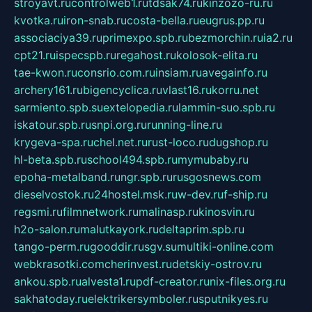
stroyavt.ru
controlweb1.ru
tdsak74.ru
kinzozo-ru.ru
kvotka.ru
iron-snab.ru
costa-bella.ru
eugrus.pp.ru
associaciya39.ru
primexpo.spb.ru
bezmorchin.ru
ia2.ru
cpt21.ru
ispecspb.ru
regahost.ru
kolosok-elita.ru
tae-kwon.ru
consrio.com.ru
insiam.ru
avegainfo.ru
archery161.ru
bigencyclica.ru
vlast16.ru
korru.net
sarmiento.spb.su
extelopedia.ru
lammin-suo.spb.ru
iskatour.spb.ru
snpi.org.ru
running-line.ru
krygeva-spa.ru
chel.net.ru
rust-loco.ru
dugshop.ru
hl-beta.spb.ru
school494.spb.ru
mymubaby.ru
epoha-metalband.ru
ngr.spb.ru
rusgosnews.com
dieselvostok.ru
24hostel.msk.ru
w-dev.ru
f-ship.ru
regsmi.ru
filmnetwork.ru
malinasp.ru
kinosvin.ru
h2o-salon.ru
malutkayork.ru
deltaprim.spb.ru
tango-perm.ru
gooddir.ru
sgv.su
multiki-online.com
webkrasotki.com
cherinvest.ru
detskiy-ostrov.ru
ankou.spb.ru
alvesta1.ru
pdf-creator.ru
nix-files.org.ru
sakhatoday.ru
elektrikersymboler.ru
sputnikyes.ru