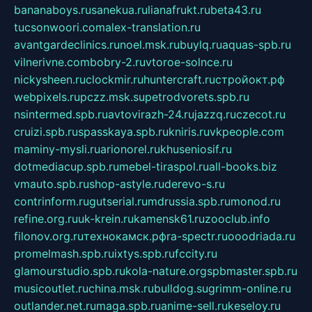
bananaboys.ru
sanekua.ru
lianafrukt.ru
beta43.ru
tucsonwoori.com
alex-translation.ru
avantgardeclinics.ru
noel.msk.ru
buylq.ru
aquas-spb.ru
vilnerivne.com
bobry-2.ru
vtoroe-solnce.ru
nickysheen.ru
clockmir.ru
huntercraft.ru
стройокт.рф
webpixels.ru
pczz.msk.su
petrodvorets.spb.ru
nsintermed.spb.ru
avtovirazh-24.ru
jazzq.ru
czecot.ru
cruizi.spb.ru
spasskaya.spb.ru
kniris.ru
vkpeople.com
maminy-mysli.ru
arionorel.ru
khuseniosif.ru
dotmediacup.spb.ru
mebel-tiraspol.ru
all-books.biz
vmauto.spb.ru
shop-astyle.ru
derevo-s.ru
contrinform.ru
gutserial.ru
mdrussia.spb.ru
monod.ru
refine.org.ru
uk-krein.ru
kamensk61.ru
zooclub.info
filonov.org.ru
технокамск.рф
ra-spectr.ru
ooodriada.ru
promelmash.spb.ru
ixtys.spb.ru
fccity.ru
glamourstudio.spb.ru
kola-nature.org
spbmaster.spb.ru
musicoutlet.ru
china.msk.ru
bulldog.su
grimm-online.ru
outlander.net.ru
maga.spb.ru
anime-sell.ru
keseloy.ru