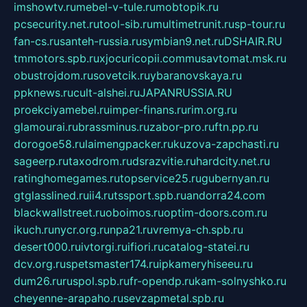
imshowtv.ru
mebel-v-tule.ru
mobtopik.ru
pcsecurity.net.ru
tool-sib.ru
multimetrunit.ru
sp-tour.ru
fan-cs.ru
santeh-russia.ru
symbian9.net.ru
DSHAIR.RU
tmmotors.spb.ru
xjocuricopii.com
musavtomat.msk.ru
obustrojdom.ru
sovetcik.ru
ybaranovskaya.ru
ppknews.ru
cult-alshei.ru
JAPANRUSSIA.RU
proekciyamebel.ru
imper-finans.ru
rim.org.ru
glamourai.ru
brassminus.ru
zabor-pro.ru
ftn.pp.ru
dorogoe58.ru
laimengpacker.ru
kuzova-zapchasti.ru
sageerp.ru
taxodrom.ru
dsrazvitie.ru
hardcity.net.ru
ratinghomegames.ru
topservice25.ru
gubernyan.ru
gtglasslined.ru
ii4.ru
tssport.spb.ru
andorra24.com
blackwallstreet.ru
oboimos.ru
optim-doors.com.ru
ikuch.ru
nycr.org.ru
npa21.ru
vremya-ch.spb.ru
desert000.ru
ivtorgi.ru
ifiori.ru
catalog-statei.ru
dcv.org.ru
spetsmaster174.ru
ipkameryhiseeu.ru
dum26.ru
ruspol.spb.ru
fr-opendp.ru
kam-solnyshko.ru
cheyenne-arapaho.ru
sevzapmetal.spb.ru