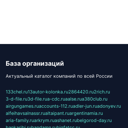
База организаций
Актуальный каталог компаний по всей России
133chel.ru
13autor-kolonka.ru
2864420.ru
2rich.ru
3-d-file.ru
3d-file.ru
a-cdc.ru
aalse.ru
a380club.ru
airgungames.ru
accounts-112.ru
adler-jun.ru
adonyev.ru
alfeihavsalnassr.ru
altaipant.ru
argentinamia.ru
aria-family.ru
arkrym.ru
ashanet.ru
belgorod-day.ru
bankaribi.ru
bandamn.ru
bigfatcc.ru