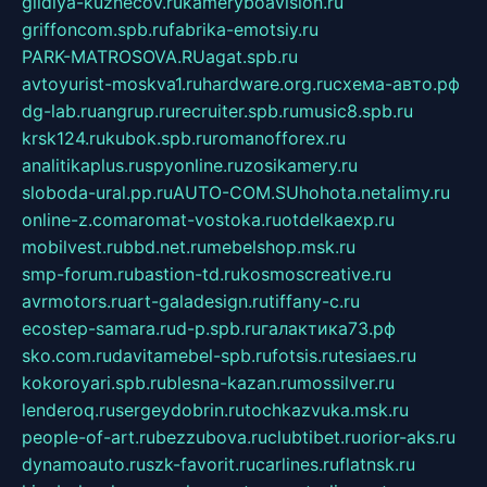
gildiya-kuznecov.ru
kameryboavision.ru
griffoncom.spb.ru
fabrika-emotsiy.ru
PARK-MATROSOVA.RU
agat.spb.ru
avtoyurist-moskva1.ru
hardware.org.ru
схема-авто.рф
dg-lab.ru
angrup.ru
recruiter.spb.ru
music8.spb.ru
krsk124.ru
kubok.spb.ru
romanofforex.ru
analitikaplus.ru
spyonline.ru
zosikamery.ru
sloboda-ural.pp.ru
AUTO-COM.SU
hohota.net
alimy.ru
online-z.com
aromat-vostoka.ru
otdelkaexp.ru
mobilvest.ru
bbd.net.ru
mebelshop.msk.ru
smp-forum.ru
bastion-td.ru
kosmoscreative.ru
avrmotors.ru
art-galadesign.ru
tiffany-c.ru
ecostep-samara.ru
d-p.spb.ru
галактика73.рф
sko.com.ru
davitamebel-spb.ru
fotsis.ru
tesiaes.ru
kokoroyari.spb.ru
blesna-kazan.ru
mossilver.ru
lenderoq.ru
sergeydobrin.ru
tochkazvuka.msk.ru
people-of-art.ru
bezzubova.ru
clubtibet.ru
orior-aks.ru
dynamoauto.ru
szk-favorit.ru
carlines.ru
flatnsk.ru