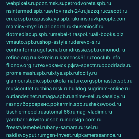
webpixels.ru
pczz.msk.su
petrodvorets.spb.ru
nsintermed.spb.ru
avtovirazh-24.ru
jazzq.ru
czecot.ru
cruizi.spb.ru
spasskaya.spb.ru
kniris.ru
vkpeople.com
maminy-mysli.ru
arionorel.ru
khuseniosif.ru
dotmediacup.spb.ru
mebel-tiraspol.ru
all-books.biz
vmauto.spb.ru
shop-astyle.ru
derevo-s.ru
contrinform.ru
gutserial.ru
mdrussia.spb.ru
monod.ru
refine.org.ru
uk-krein.ru
kamensk61.ru
zooclub.info
filonov.org.ru
технокамск.рф
ra-spectr.ru
ooodriada.ru
promelmash.spb.ru
ixtys.spb.ru
fccity.ru
glamourstudio.spb.ru
kola-nature.org
spbmaster.spb.ru
musicoutlet.ru
china.msk.ru
bulldog.su
grimm-online.ru
outlander.net.ru
maga.spb.ru
anime-sell.ru
keseloy.ru
газприборсервис.рф
karmin.spb.ru
shekswood.ru
tischlermebel.ru
automall66.ru
mag-vladimir.ru
yardbar.ru
kiwitour.spb.ru
indesign.com.ru
freestylemebel.ru
bany-samara.ru
rsei.ru
naidisvoyput.ru
mgsn-invest.ru
ipkamerasannce.ru