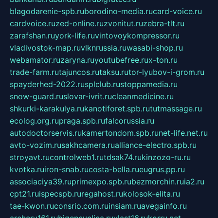
blagodarenie-spb.ru
borodino-media.ru
card-voice.ru
cardvoice.ru
zed-online.ru
zvonitut.ru
zebra-tlt.ru
zarafshan.ru
york-life.ru
vintovoykompressor.ru
vladivostok-map.ru
vlknrussia.ru
wasabi-shop.ru
webamator.ru
zaryna.ru
youtubefree.ru
x-ton.ru
trade-farm.ru
tajuncos.ru
taksu.ru
tor-lyubov-i-grom.ru
spayderhed-2022.ru
splclub.ru
stoppamedia.ru
snow-guard.ru
slovar-ivrit.ru
cleanmedicine.ru
shkurki-karakulya.ru
kanotiforet.spb.ru
tutmassage.ru
ecolog.org.ru
praga.spb.ru
falcorussia.ru
autodoctorservis.ru
kamertondom.spb.ru
net-life.net.ru
avto-vozim.ru
sakhcamera.ru
alliance-electro.spb.ru
stroyavt.ru
controlweb1.ru
tdsak74.ru
kinzozo-ru.ru
kvotka.ru
iron-snab.ru
costa-bella.ru
eugrus.pp.ru
associaciya39.ru
primexpo.spb.ru
bezmorchin.ru
ia2.ru
cpt21.ru
ispecspb.ru
regahost.ru
kolosok-elita.ru
tae-kwon.ru
consrio.com.ru
insiam.ru
avegainfo.ru
archery161.ru
bigencyclica.ru
vlast16.ru
korru.net