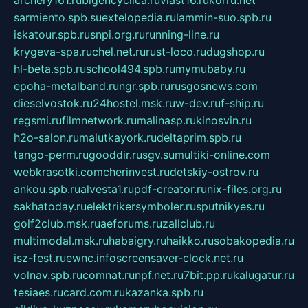
sarmiento.spb.su
extelopedia.ru
lammin-suo.spb.ru
iskatour.spb.ru
snpi.org.ru
running-line.ru
krygeva-spa.ru
chel.net.ru
rust-loco.ru
dugshop.ru
hl-beta.spb.ru
school494.spb.ru
mymubaby.ru
epoha-metalband.ru
ngr.spb.ru
rusgosnews.com
dieselvostok.ru
24hostel.msk.ru
w-dev.ru
f-ship.ru
regsmi.ru
filmnetwork.ru
malinasp.ru
kinosvin.ru
h2o-salon.ru
malutkayork.ru
deltaprim.spb.ru
tango-perm.ru
gooddir.ru
sgv.su
multiki-online.com
webkrasotki.com
cherinvest.ru
detskiy-ostrov.ru
ankou.spb.ru
alvesta1.ru
pdf-creator.ru
nix-files.org.ru
sakhatoday.ru
elektrikersymboler.ru
sputnikyes.ru
golf2club.msk.ru
aeforums.ru
zallclub.ru
multimodal.msk.ru
habaigry.ru
haikko.ru
sobakopedia.ru
isz-fest.ru
ewnc.info
screensaver-clock.net.ru
volnav.spb.ru
comnat.ru
npf.net.ru
7bit.pp.ru
kalugatur.ru
tesiaes.ru
card.com.ru
kazanka.spb.ru