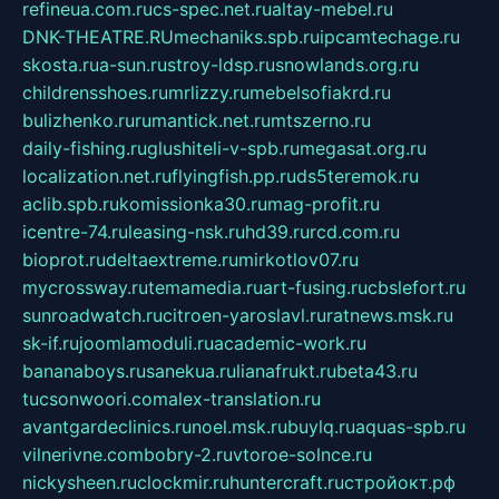
refineua.com.ru
cs-spec.net.ru
altay-mebel.ru
DNK-THEATRE.RU
mechaniks.spb.ru
ipcamtechage.ru
skosta.ru
a-sun.ru
stroy-ldsp.ru
snowlands.org.ru
childrensshoes.ru
mrlizzy.ru
mebelsofiakrd.ru
bulizhenko.ru
rumantick.net.ru
mtszerno.ru
daily-fishing.ru
glushiteli-v-spb.ru
megasat.org.ru
localization.net.ru
flyingfish.pp.ru
ds5teremok.ru
aclib.spb.ru
komissionka30.ru
mag-profit.ru
icentre-74.ru
leasing-nsk.ru
hd39.ru
rcd.com.ru
bioprot.ru
deltaextreme.ru
mirkotlov07.ru
mycrossway.ru
temamedia.ru
art-fusing.ru
cbslefort.ru
sunroadwatch.ru
citroen-yaroslavl.ru
ratnews.msk.ru
sk-if.ru
joomlamoduli.ru
academic-work.ru
bananaboys.ru
sanekua.ru
lianafrukt.ru
beta43.ru
tucsonwoori.com
alex-translation.ru
avantgardeclinics.ru
noel.msk.ru
buylq.ru
aquas-spb.ru
vilnerivne.com
bobry-2.ru
vtoroe-solnce.ru
nickysheen.ru
clockmir.ru
huntercraft.ru
стройокт.рф