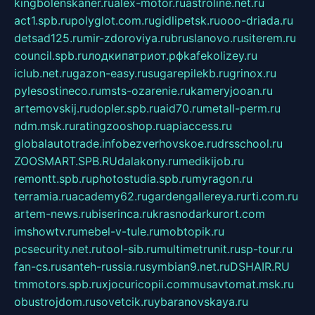
kingbolenskaner.ru
alex-motor.ru
astroline.net.ru
act1.spb.ru
polyglot.com.ru
gidlipetsk.ru
ooo-driada.ru
detsad125.ru
mir-zdoroviya.ru
bruslanovo.ru
siterem.ru
council.spb.ru
лодкипатриот.рф
kafekolizey.ru
iclub.net.ru
gazon-easy.ru
sugarepilekb.ru
grinox.ru
pylesostineco.ru
msts-ozarenie.ru
kameryjooan.ru
artemovskij.ru
dopler.spb.ru
aid70.ru
metall-perm.ru
ndm.msk.ru
ratingzooshop.ru
apiaccess.ru
globalautotrade.info
bezverhovskoe.ru
drsschool.ru
ZOOSMART.SPB.RU
dalakony.ru
medikijob.ru
remontt.spb.ru
photostudia.spb.ru
myragon.ru
terramia.ru
academy62.ru
gardengallereya.ru
rti.com.ru
artem-news.ru
biserinca.ru
krasnodarkurort.com
imshowtv.ru
mebel-v-tule.ru
mobtopik.ru
pcsecurity.net.ru
tool-sib.ru
multimetrunit.ru
sp-tour.ru
fan-cs.ru
santeh-russia.ru
symbian9.net.ru
DSHAIR.RU
tmmotors.spb.ru
xjocuricopii.com
musavtomat.msk.ru
obustrojdom.ru
sovetcik.ru
ybaranovskaya.ru