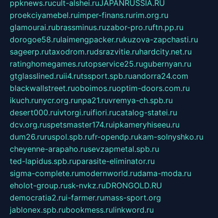
ppknews.ru
cult-alshei.ru
JAPANRUSSIA.RU
proekciyamebel.ru
imper-finans.ru
rim.org.ru
glamourai.ru
brassminus.ru
zabor-pro.ru
ftn.pp.ru
dorogoe58.ru
laimengpacker.ru
kuzova-zapchasti.ru
sageerp.ru
taxodrom.ru
dsrazvitie.ru
hardcity.net.ru
ratinghomegames.ru
topservice25.ru
gubernyan.ru
gtglasslined.ru
ii4.ru
tssport.spb.ru
andorra24.com
blackwallstreet.ru
oboimos.ru
optim-doors.com.ru
ikuch.ru
nycr.org.ru
npa21.ru
vremya-ch.spb.ru
desert000.ru
ivtorgi.ru
ifiori.ru
catalog-statei.ru
dcv.org.ru
spetsmaster174.ru
ipkameryhiseeu.ru
dum26.ru
ruspol.spb.ru
fr-opendp.ru
kam-solnyshko.ru
cheyenne-arapaho.ru
sevzapmetal.spb.ru
ted-lapidus.spb.ru
parasite-eliminator.ru
sigma-complete.ru
modernworld.ru
dama-moda.ru
eholot-group.ru
sk-nvkz.ru
DRONGOLD.RU
democratia2.ru
i-farmer.ru
mass-sport.org
jablonex.spb.ru
bookmess.ru
linkword.ru