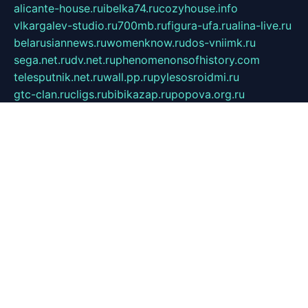
alicante-house.ru
ibelka74.ru
cozyhouse.info
vlkargalev-studio.ru
700mb.ru
figura-ufa.ru
alina-live.ru
belarusiannews.ru
womenknow.ru
dos-vniimk.ru
sega.net.ru
dv.net.ru
phenomenonsofhistory.com
telesputnik.net.ru
wall.pp.ru
pylesosroidmi.ru
gtc-clan.ru
cligs.ru
bibikazap.ru
popova.org.ru
netwhistler.spb.ru
bellvil.ru
bonzon.ru
iss-vladik.ru
defiparis.net.ru
las-gryzas.ru
amku.ru
electednews.spb.ru
feather.org.ru
spar72.ru
tankiigri.ru
dominus.com.ru
ibtree.ru
sanykool.pp.ru
unixlib.org.ru
menatep.spb.ru
gartenterrassen.ru
printeka.ru
skvozilka.com.ru
parkovka-pub.ru
lovemobi.ru
art-ru.ru
emulatorz.com.ru
alucomp.com.ru
tatforum.com.ru
alternativa-profi.ru
dermakler.ru
artsurvey.ru
aredir.ru
khimspas.ru
centr-maxi.ru
2018r.ru
bort-stomer-defort.ru
professional2.ru
gibsons.ru
artselena.ru
art-pilot.ru
ingredient.spb.ru
npfpolimer.spb.ru
argentum.spb.ru
hom-edu.ru