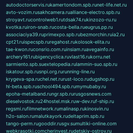
autodoctorservis.ru
kamertondom.spb.ru
net-life.net.ru
avto-vozim.ru
sakhcamera.ru
alliance-electro.spb.ru
stroyavt.ru
controlweb1.ru
tdsak74.ru
kinzozo-ru.ru
kvotka.ru
iron-snab.ru
costa-bella.ru
eugrus.pp.ru
associaciya39.ru
primexpo.spb.ru
bezmorchin.ru
ia2.ru
cpt21.ru
ispecspb.ru
regahost.ru
kolosok-elita.ru
tae-kwon.ru
consrio.com.ru
insiam.ru
avegainfo.ru
archery161.ru
bigencyclica.ru
vlast16.ru
korru.net
sarmiento.spb.su
extelopedia.ru
lammin-suo.spb.ru
iskatour.spb.ru
snpi.org.ru
running-line.ru
krygeva-spa.ru
chel.net.ru
rust-loco.ru
dugshop.ru
hl-beta.spb.ru
school494.spb.ru
mymubaby.ru
epoha-metalband.ru
ngr.spb.ru
rusgosnews.com
dieselvostok.ru
24hostel.msk.ru
w-dev.ru
f-ship.ru
regsmi.ru
filmnetwork.ru
malinasp.ru
kinosvin.ru
h2o-salon.ru
malutkayork.ru
deltaprim.spb.ru
tango-perm.ru
gooddir.ru
sgv.su
multiki-online.com
webkrasotki.com
cherinvest.ru
detskiy-ostrov.ru