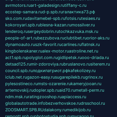
avrmotors.ru
art-galadesign.ru
tiffany-c.ru
ecostep-samara.ru
d-p.spb.ru
галактика73.рф
sko.com.ru
davitamebel-spb.ru
fotsis.ru
tesiaes.ru
kokoroyari.spb.ru
blesna-kazan.ru
mossilver.ru
lenderoq.ru
sergeydobrin.ru
tochkazvuka.msk.ru
people-of-art.ru
bezzubova.ru
clubtibet.ru
orior-aks.ru
dynamoauto.ru
szk-favorit.ru
carlines.ru
flatnsk.ru
kingbolenskaner.ru
alex-motor.ru
astroline.net.ru
act1.spb.ru
polyglot.com.ru
gidlipetsk.ru
ooo-driada.ru
detsad125.ru
mir-zdoroviya.ru
bruslanovo.ru
siterem.ru
council.spb.ru
лодкипатриот.рф
kafekolizey.ru
iclub.net.ru
gazon-easy.ru
sugarepilekb.ru
grinox.ru
pylesostineco.ru
msts-ozarenie.ru
kameryjooan.ru
artemovskij.ru
dopler.spb.ru
aid70.ru
metall-perm.ru
ndm.msk.ru
ratingzooshop.ru
apiaccess.ru
globalautotrade.info
bezverhovskoe.ru
drsschool.ru
ZOOSMART.SPB.RU
dalakony.ru
medikijob.ru
remontt.spb.ru
photostudia.spb.ru
myragon.ru