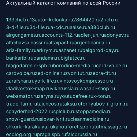
Актуальный каталог компаний по всей России
133chel.ru
13autor-kolonka.ru
2864420.ru
2rich.ru
3-d-file.ru
3d-file.ru
a-cdc.ru
aalse.ru
a380club.ru
airgungames.ru
accounts-112.ru
adler-jun.ru
adonyev.ru
alfeihavsalnassr.ru
altaipant.ru
argentinamia.ru
aria-family.ru
arkrym.ru
ashanet.ru
belgorod-day.ru
bankaribi.ru
bandamn.ru
bigfatcc.ru
blagodarenie-spb.ru
borodino-media.ru
card-voice.ru
cardvoice.ru
zed-online.ru
zvonitut.ru
zebra-tlt.ru
zarafshan.ru
york-life.ru
vintovoykompressor.ru
vladivostok-map.ru
vlknrussia.ru
wasabi-shop.ru
webamator.ru
zaryna.ru
youtubefree.ru
x-ton.ru
trade-farm.ru
tajuncos.ru
taksu.ru
tor-lyubov-i-grom.ru
spayderhed-2022.ru
splclub.ru
stoppamedia.ru
snow-guard.ru
slovar-ivrit.ru
cleanmedicine.ru
shkurki-karakulya.ru
kanotiforet.spb.ru
tutmassage.ru
ecolog.org.ru
praga.spb.ru
falcorussia.ru