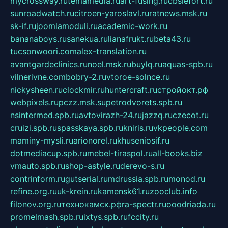
mycrossway.ru
temamedia.ru
art-fusing.ru
cbslefort.ru
sunroadwatch.ru
citroen-yaroslavl.ru
ratnews.msk.ru
sk-if.ru
joomlamoduli.ru
academic-work.ru
bananaboys.ru
sanekua.ru
lianafrukt.ru
beta43.ru
tucsonwoori.com
alex-translation.ru
avantgardeclinics.ru
noel.msk.ru
buylq.ru
aquas-spb.ru
vilnerivne.com
bobry-2.ru
vtoroe-solnce.ru
nickysheen.ru
clockmir.ru
huntercraft.ru
стройокт.рф
webpixels.ru
pczz.msk.su
petrodvorets.spb.ru
nsintermed.spb.ru
avtovirazh-24.ru
jazzq.ru
czecot.ru
cruizi.spb.ru
spasskaya.spb.ru
kniris.ru
vkpeople.com
maminy-mysli.ru
arionorel.ru
khuseniosif.ru
dotmediacup.spb.ru
mebel-tiraspol.ru
all-books.biz
vmauto.spb.ru
shop-astyle.ru
derevo-s.ru
contrinform.ru
gutserial.ru
mdrussia.spb.ru
monod.ru
refine.org.ru
uk-krein.ru
kamensk61.ru
zooclub.info
filonov.org.ru
технокамск.рф
ra-spectr.ru
ooodriada.ru
promelmash.spb.ru
ixtys.spb.ru
fccity.ru