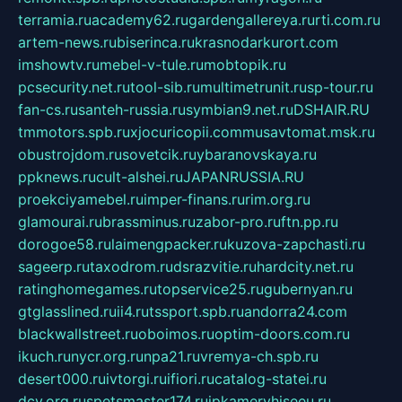
terramia.ru
academy62.ru
gardengallereya.ru
rti.com.ru
artem-news.ru
biserinca.ru
krasnodarkurort.com
imshowtv.ru
mebel-v-tule.ru
mobtopik.ru
pcsecurity.net.ru
tool-sib.ru
multimetrunit.ru
sp-tour.ru
fan-cs.ru
santeh-russia.ru
symbian9.net.ru
DSHAIR.RU
tmmotors.spb.ru
xjocuricopii.com
musavtomat.msk.ru
obustrojdom.ru
sovetcik.ru
ybaranovskaya.ru
ppknews.ru
cult-alshei.ru
JAPANRUSSIA.RU
proekciyamebel.ru
imper-finans.ru
rim.org.ru
glamourai.ru
brassminus.ru
zabor-pro.ru
ftn.pp.ru
dorogoe58.ru
laimengpacker.ru
kuzova-zapchasti.ru
sageerp.ru
taxodrom.ru
dsrazvitie.ru
hardcity.net.ru
ratinghomegames.ru
topservice25.ru
gubernyan.ru
gtglasslined.ru
ii4.ru
tssport.spb.ru
andorra24.com
blackwallstreet.ru
oboimos.ru
optim-doors.com.ru
ikuch.ru
nycr.org.ru
npa21.ru
vremya-ch.spb.ru
desert000.ru
ivtorgi.ru
ifiori.ru
catalog-statei.ru
dcv.org.ru
spetsmaster174.ru
ipkameryhiseeu.ru