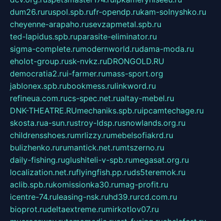
dum26.ru
ruspol.spb.ru
fr-opendp.ru
kam-solnyshko.ru
cheyenne-arapaho.ru
sevzapmetal.spb.ru
ted-lapidus.spb.ru
parasite-eliminator.ru
sigma-complete.ru
modernworld.ru
dama-moda.ru
eholot-group.ru
sk-nvkz.ru
DRONGOLD.RU
democratia2.ru
i-farmer.ru
mass-sport.org
jablonex.spb.ru
bookmess.ru
linkword.ru
refineua.com.ru
cs-spec.net.ru
altay-mebel.ru
DNK-THEATRE.RU
mechaniks.spb.ru
ipcamtechage.ru
skosta.ru
a-sun.ru
stroy-ldsp.ru
snowlands.org.ru
childrensshoes.ru
mrlizzy.ru
mebelsofiakrd.ru
bulizhenko.ru
rumantick.net.ru
mtszerno.ru
daily-fishing.ru
glushiteli-v-spb.ru
megasat.org.ru
localization.net.ru
flyingfish.pp.ru
ds5teremok.ru
aclib.spb.ru
komissionka30.ru
mag-profit.ru
icentre-74.ru
leasing-nsk.ru
hd39.ru
rcd.com.ru
bioprot.ru
deltaextreme.ru
mirkotlov07.ru