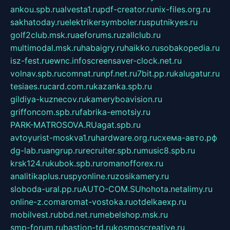
ankou.spb.ru
alvesta1.ru
pdf-creator.ru
nix-files.org.ru
sakhatoday.ru
elektrikersymboler.ru
sputnikyes.ru
golf2club.msk.ru
aeforums.ru
zallclub.ru
multimodal.msk.ru
habaigry.ru
haikko.ru
sobakopedia.ru
isz-fest.ru
ewnc.info
screensaver-clock.net.ru
volnav.spb.ru
comnat.ru
npf.net.ru
7bit.pp.ru
kalugatur.ru
tesiaes.ru
card.com.ru
kazanka.spb.ru
gildiya-kuznecov.ru
kameryboavision.ru
griffoncom.spb.ru
fabrika-emotsiy.ru
PARK-MATROSOVA.RU
agat.spb.ru
avtoyurist-moskva1.ru
hardware.org.ru
схема-авто.рф
dg-lab.ru
angrup.ru
recruiter.spb.ru
music8.spb.ru
krsk124.ru
kubok.spb.ru
romanofforex.ru
analitikaplus.ru
spyonline.ru
zosikamery.ru
sloboda-ural.pp.ru
AUTO-COM.SU
hohota.net
alimy.ru
online-z.com
aromat-vostoka.ru
otdelkaexp.ru
mobilvest.ru
bbd.net.ru
mebelshop.msk.ru
smp-forum.ru
bastion-td.ru
kosmoscreative.ru