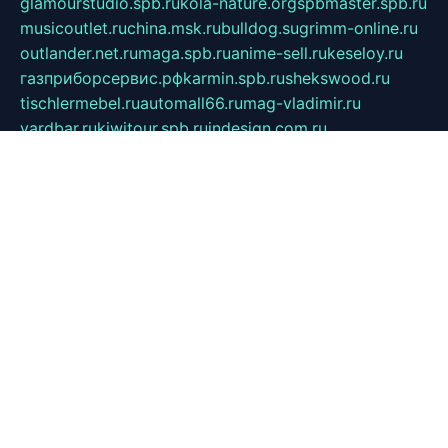
glamourstudio.spb.ru
kola-nature.org
spbmaster.spb.ru
musicoutlet.ru
china.msk.ru
bulldog.su
grimm-online.ru
outlander.net.ru
maga.spb.ru
anime-sell.ru
keseloy.ru
газприборсервис.рф
karmin.spb.ru
shekswood.ru
tischlermebel.ru
automall66.ru
mag-vladimir.ru
yardbar.ru
kiwitour.spb.ru
indesign.com.ru
freestylemebel.ru
bany-samara.ru
rsei.ru
naidisvoyput.ru
mgsn-invest.ru
ipkamerasannce.ru
alicante-house.ru
ibelka74.ru
cozyhouse.info
vlkargalev-studio.ru
700mb.ru
figura-ufa.ru
alina-live.ru
belarusiannews.ru
womenknow.ru
dos-vniimk.ru
sega.net.ru
dv.net.ru
phenomenonsofhistory.com
telesputnik.net.ru
wall.pp.ru
pylesosroidmi.ru
gtc-clan.ru
cligs.ru
bibikazap.ru
popova.org.ru
netwhistler.spb.ru
bellvil.ru
bonzon.ru
iss-vladik.ru
defiparis.net.ru
las-gryzas.ru
amku.ru
electednews.spb.ru
feather.org.ru
spar72.ru
tankiigri.ru
dominus.com.ru
ibtree.ru
sanykool.pp.ru
unixlib.org.ru