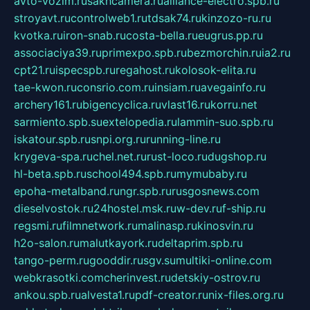
avto-vozim.ru
sakhcamera.ru
alliance-electro.spb.ru
stroyavt.ru
controlweb1.ru
tdsak74.ru
kinzozo-ru.ru
kvotka.ru
iron-snab.ru
costa-bella.ru
eugrus.pp.ru
associaciya39.ru
primexpo.spb.ru
bezmorchin.ru
ia2.ru
cpt21.ru
ispecspb.ru
regahost.ru
kolosok-elita.ru
tae-kwon.ru
consrio.com.ru
insiam.ru
avegainfo.ru
archery161.ru
bigencyclica.ru
vlast16.ru
korru.net
sarmiento.spb.su
extelopedia.ru
lammin-suo.spb.ru
iskatour.spb.ru
snpi.org.ru
running-line.ru
krygeva-spa.ru
chel.net.ru
rust-loco.ru
dugshop.ru
hl-beta.spb.ru
school494.spb.ru
mymubaby.ru
epoha-metalband.ru
ngr.spb.ru
rusgosnews.com
dieselvostok.ru
24hostel.msk.ru
w-dev.ru
f-ship.ru
regsmi.ru
filmnetwork.ru
malinasp.ru
kinosvin.ru
h2o-salon.ru
malutkayork.ru
deltaprim.spb.ru
tango-perm.ru
gooddir.ru
sgv.su
multiki-online.com
webkrasotki.com
cherinvest.ru
detskiy-ostrov.ru
ankou.spb.ru
alvesta1.ru
pdf-creator.ru
nix-files.org.ru