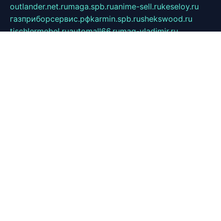
outlander.net.ru
maga.spb.ru
anime-sell.ru
keseloy.ru
газприборсервис.рф
karmin.spb.ru
shekswood.ru
tischlermebel.ru
automall66.ru
mag-vladimir.ru
yardbar.ru
kiwitour.spb.ru
indesign.com.ru
freestylemebel.ru
bany-samara.ru
rsei.ru
naidisvoyput.ru
mgsn-invest.ru
ipkamerasannce.ru
alicante-house.ru
ibelka74.ru
cozyhouse.info
vlkargalev-studio.ru
700mb.ru
figura-ufa.ru
alina-live.ru
belarusiannews.ru
womenknow.ru
dos-vniimk.ru
sega.net.ru
dv.net.ru
phenomenonsofhistory.com
telesputnik.net.ru
wall.pp.ru
pylesosroidmi.ru
gtc-clan.ru
cligs.ru
bibikazap.ru
popova.org.ru
netwhistler.spb.ru
bellvil.ru
bonzon.ru
iss-vladik.ru
defiparis.net.ru
las-gryzas.ru
amku.ru
electednews.spb.ru
feather.org.ru
spar72.ru
tankiigri.ru
dominus.com.ru
ibtree.ru
sanykool.pp.ru
unixlib.org.ru
menatep.spb.ru
gartenterrassen.ru
printeka.ru
skvozilka.com.ru
parkovka-pub.ru
lovemobi.ru
art-ru.ru