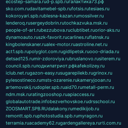
ecostep-samara.ru
d-p.spb.ru
галактика73.рф
sko.com.ru
davitamebel-spb.ru
fotsis.ru
tesiaes.ru
kokoroyari.spb.ru
blesna-kazan.ru
mossilver.ru
lenderoq.ru
sergeydobrin.ru
tochkazvuka.msk.ru
people-of-art.ru
bezzubova.ru
clubtibet.ru
orior-aks.ru
dynamoauto.ru
szk-favorit.ru
carlines.ru
flatnsk.ru
kingbolenskaner.ru
alex-motor.ru
astroline.net.ru
act1.spb.ru
polyglot.com.ru
gidlipetsk.ru
ooo-driada.ru
detsad125.ru
mir-zdoroviya.ru
bruslanovo.ru
siterem.ru
council.spb.ru
лодкипатриот.рф
kafekolizey.ru
iclub.net.ru
gazon-easy.ru
sugarepilekb.ru
grinox.ru
pylesostineco.ru
msts-ozarenie.ru
kameryjooan.ru
artemovskij.ru
dopler.spb.ru
aid70.ru
metall-perm.ru
ndm.msk.ru
ratingzooshop.ru
apiaccess.ru
globalautotrade.info
bezverhovskoe.ru
drsschool.ru
ZOOSMART.SPB.RU
dalakony.ru
medikijob.ru
remontt.spb.ru
photostudia.spb.ru
myragon.ru
terramia.ru
academy62.ru
gardengallereya.ru
rti.com.ru