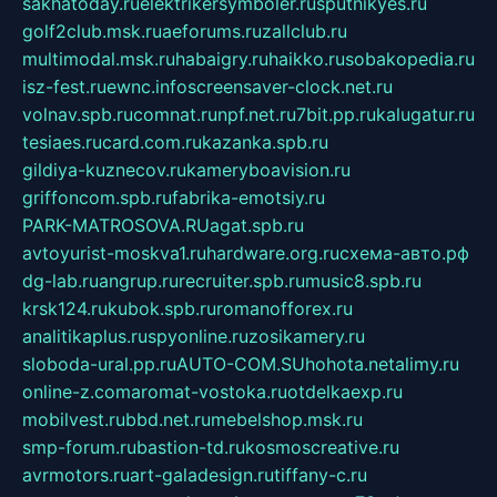
sakhatoday.ru
elektrikersymboler.ru
sputnikyes.ru
golf2club.msk.ru
aeforums.ru
zallclub.ru
multimodal.msk.ru
habaigry.ru
haikko.ru
sobakopedia.ru
isz-fest.ru
ewnc.info
screensaver-clock.net.ru
volnav.spb.ru
comnat.ru
npf.net.ru
7bit.pp.ru
kalugatur.ru
tesiaes.ru
card.com.ru
kazanka.spb.ru
gildiya-kuznecov.ru
kameryboavision.ru
griffoncom.spb.ru
fabrika-emotsiy.ru
PARK-MATROSOVA.RU
agat.spb.ru
avtoyurist-moskva1.ru
hardware.org.ru
схема-авто.рф
dg-lab.ru
angrup.ru
recruiter.spb.ru
music8.spb.ru
krsk124.ru
kubok.spb.ru
romanofforex.ru
analitikaplus.ru
spyonline.ru
zosikamery.ru
sloboda-ural.pp.ru
AUTO-COM.SU
hohota.net
alimy.ru
online-z.com
aromat-vostoka.ru
otdelkaexp.ru
mobilvest.ru
bbd.net.ru
mebelshop.msk.ru
smp-forum.ru
bastion-td.ru
kosmoscreative.ru
avrmotors.ru
art-galadesign.ru
tiffany-c.ru