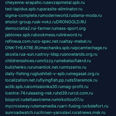
cheyenne-arapaho.ru
sevzapmetal.spb.ru
ted-lapidus.spb.ru
parasite-eliminator.ru
sigma-complete.ru
modernworld.ru
dama-moda.ru
eholot-group.ru
sk-nvkz.ru
DRONGOLD.RU
democratia2.ru
i-farmer.ru
mass-sport.org
jablonex.spb.ru
bookmess.ru
linkword.ru
refineua.com.ru
cs-spec.net.ru
altay-mebel.ru
DNK-THEATRE.RU
mechaniks.spb.ru
ipcamtechage.ru
skosta.ru
a-sun.ru
stroy-ldsp.ru
snowlands.org.ru
childrensshoes.ru
mrlizzy.ru
mebelsofiakrd.ru
bulizhenko.ru
rumantick.net.ru
mtszerno.ru
daily-fishing.ru
glushiteli-v-spb.ru
megasat.org.ru
localization.net.ru
flyingfish.pp.ru
ds5teremok.ru
aclib.spb.ru
komissionka30.ru
mag-profit.ru
icentre-74.ru
leasing-nsk.ru
hd39.ru
rcd.com.ru
bioprot.ru
deltaextreme.ru
mirkotlov07.ru
mycrossway.ru
temamedia.ru
art-fusing.ru
cbslefort.ru
sunroadwatch.ru
citroen-yaroslavl.ru
ratnews.msk.ru