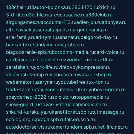
133chel.ru
13autor-kolonka.ru
2864420.ru
2rich.ru
3-d-file.ru
3d-file.ru
a-cdc.ru
aalse.ru
a380club.ru
airgungames.ru
accounts-112.ru
adler-jun.ru
adonyev.ru
alfeihavsalnassr.ru
altaipant.ru
argentinamia.ru
aria-family.ru
arkrym.ru
ashanet.ru
belgorod-day.ru
bankaribi.ru
bandamn.ru
bigfatcc.ru
blagodarenie-spb.ru
borodino-media.ru
card-voice.ru
cardvoice.ru
zed-online.ru
zvonitut.ru
zebra-tlt.ru
zarafshan.ru
york-life.ru
vintovoykompressor.ru
vladivostok-map.ru
vlknrussia.ru
wasabi-shop.ru
webamator.ru
zaryna.ru
youtubefree.ru
x-ton.ru
trade-farm.ru
tajuncos.ru
taksu.ru
tor-lyubov-i-grom.ru
spayderhed-2022.ru
splclub.ru
stoppamedia.ru
snow-guard.ru
slovar-ivrit.ru
cleanmedicine.ru
shkurki-karakulya.ru
kanotiforet.spb.ru
tutmassage.ru
ecolog.org.ru
praga.spb.ru
falcorussia.ru
autodoctorservis.ru
kamertondom.spb.ru
net-life.net.ru