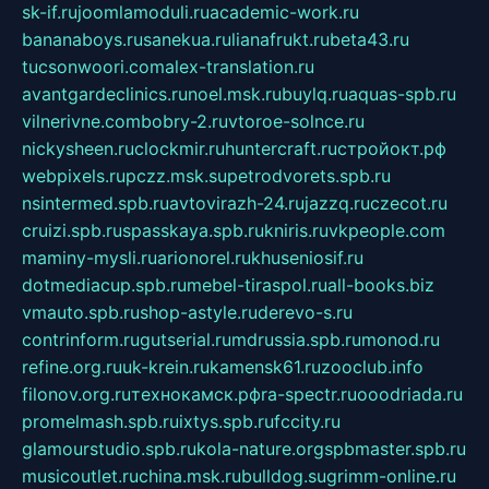
sk-if.ru
joomlamoduli.ru
academic-work.ru
bananaboys.ru
sanekua.ru
lianafrukt.ru
beta43.ru
tucsonwoori.com
alex-translation.ru
avantgardeclinics.ru
noel.msk.ru
buylq.ru
aquas-spb.ru
vilnerivne.com
bobry-2.ru
vtoroe-solnce.ru
nickysheen.ru
clockmir.ru
huntercraft.ru
стройокт.рф
webpixels.ru
pczz.msk.su
petrodvorets.spb.ru
nsintermed.spb.ru
avtovirazh-24.ru
jazzq.ru
czecot.ru
cruizi.spb.ru
spasskaya.spb.ru
kniris.ru
vkpeople.com
maminy-mysli.ru
arionorel.ru
khuseniosif.ru
dotmediacup.spb.ru
mebel-tiraspol.ru
all-books.biz
vmauto.spb.ru
shop-astyle.ru
derevo-s.ru
contrinform.ru
gutserial.ru
mdrussia.spb.ru
monod.ru
refine.org.ru
uk-krein.ru
kamensk61.ru
zooclub.info
filonov.org.ru
технокамск.рф
ra-spectr.ru
ooodriada.ru
promelmash.spb.ru
ixtys.spb.ru
fccity.ru
glamourstudio.spb.ru
kola-nature.org
spbmaster.spb.ru
musicoutlet.ru
china.msk.ru
bulldog.su
grimm-online.ru