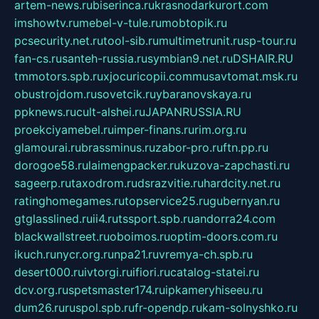
artem-news.ru
biserinca.ru
krasnodarkurort.com
imshowtv.ru
mebel-v-tule.ru
mobtopik.ru
pcsecurity.net.ru
tool-sib.ru
multimetrunit.ru
sp-tour.ru
fan-cs.ru
santeh-russia.ru
symbian9.net.ru
DSHAIR.RU
tmmotors.spb.ru
xjocuricopii.com
musavtomat.msk.ru
obustrojdom.ru
sovetcik.ru
ybaranovskaya.ru
ppknews.ru
cult-alshei.ru
JAPANRUSSIA.RU
proekciyamebel.ru
imper-finans.ru
rim.org.ru
glamourai.ru
brassminus.ru
zabor-pro.ru
ftn.pp.ru
dorogoe58.ru
laimengpacker.ru
kuzova-zapchasti.ru
sageerp.ru
taxodrom.ru
dsrazvitie.ru
hardcity.net.ru
ratinghomegames.ru
topservice25.ru
gubernyan.ru
gtglasslined.ru
ii4.ru
tssport.spb.ru
andorra24.com
blackwallstreet.ru
oboimos.ru
optim-doors.com.ru
ikuch.ru
nycr.org.ru
npa21.ru
vremya-ch.spb.ru
desert000.ru
ivtorgi.ru
ifiori.ru
catalog-statei.ru
dcv.org.ru
spetsmaster174.ru
ipkameryhiseeu.ru
dum26.ru
ruspol.spb.ru
fr-opendp.ru
kam-solnyshko.ru