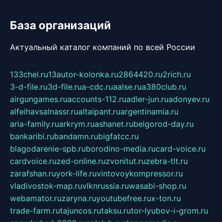
База организаций
Актуальный каталог компаний по всей России
133chel.ru
13autor-kolonka.ru
2864420.ru
2rich.ru
3-d-file.ru
3d-file.ru
a-cdc.ru
aalse.ru
a380club.ru
airgungames.ru
accounts-112.ru
adler-jun.ru
adonyev.ru
alfeihavsalnassr.ru
altaipant.ru
argentinamia.ru
aria-family.ru
arkrym.ru
ashanet.ru
belgorod-day.ru
bankaribi.ru
bandamn.ru
bigfatcc.ru
blagodarenie-spb.ru
borodino-media.ru
card-voice.ru
cardvoice.ru
zed-online.ru
zvonitut.ru
zebra-tlt.ru
zarafshan.ru
york-life.ru
vintovoykompressor.ru
vladivostok-map.ru
vlknrussia.ru
wasabi-shop.ru
webamator.ru
zaryna.ru
youtubefree.ru
x-ton.ru
trade-farm.ru
tajuncos.ru
taksu.ru
tor-lyubov-i-grom.ru