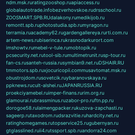
ndm.msk.ru
ratingzooshop.ru
apiaccess.ru
globalautotrade.info
bezverhovskoe.ru
drsschool.ru
ZOOSMART.SPB.RU
dalakony.ru
medikijob.ru
remontt.spb.ru
photostudia.spb.ru
myragon.ru
terramia.ru
academy62.ru
gardengallereya.ru
rti.com.ru
artem-news.ru
biserinca.ru
krasnodarkurort.com
imshowtv.ru
mebel-v-tule.ru
mobtopik.ru
pcsecurity.net.ru
tool-sib.ru
multimetrunit.ru
sp-tour.ru
fan-cs.ru
santeh-russia.ru
symbian9.net.ru
DSHAIR.RU
tmmotors.spb.ru
xjocuricopii.com
musavtomat.msk.ru
obustrojdom.ru
sovetcik.ru
ybaranovskaya.ru
ppknews.ru
cult-alshei.ru
JAPANRUSSIA.RU
proekciyamebel.ru
imper-finans.ru
rim.org.ru
glamourai.ru
brassminus.ru
zabor-pro.ru
ftn.pp.ru
dorogoe58.ru
laimengpacker.ru
kuzova-zapchasti.ru
sageerp.ru
taxodrom.ru
dsrazvitie.ru
hardcity.net.ru
ratinghomegames.ru
topservice25.ru
gubernyan.ru
gtglasslined.ru
ii4.ru
tssport.spb.ru
andorra24.com