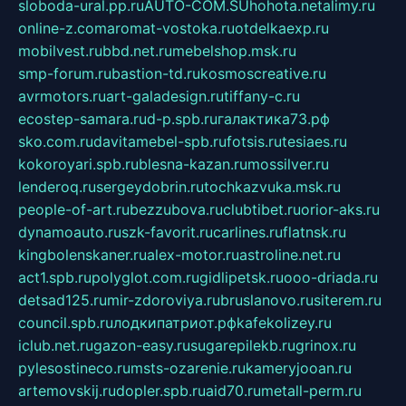
sloboda-ural.pp.ru
AUTO-COM.SU
hohota.net
alimy.ru
online-z.com
aromat-vostoka.ru
otdelkaexp.ru
mobilvest.ru
bbd.net.ru
mebelshop.msk.ru
smp-forum.ru
bastion-td.ru
kosmoscreative.ru
avrmotors.ru
art-galadesign.ru
tiffany-c.ru
ecostep-samara.ru
d-p.spb.ru
галактика73.рф
sko.com.ru
davitamebel-spb.ru
fotsis.ru
tesiaes.ru
kokoroyari.spb.ru
blesna-kazan.ru
mossilver.ru
lenderoq.ru
sergeydobrin.ru
tochkazvuka.msk.ru
people-of-art.ru
bezzubova.ru
clubtibet.ru
orior-aks.ru
dynamoauto.ru
szk-favorit.ru
carlines.ru
flatnsk.ru
kingbolenskaner.ru
alex-motor.ru
astroline.net.ru
act1.spb.ru
polyglot.com.ru
gidlipetsk.ru
ooo-driada.ru
detsad125.ru
mir-zdoroviya.ru
bruslanovo.ru
siterem.ru
council.spb.ru
лодкипатриот.рф
kafekolizey.ru
iclub.net.ru
gazon-easy.ru
sugarepilekb.ru
grinox.ru
pylesostineco.ru
msts-ozarenie.ru
kameryjooan.ru
artemovskij.ru
dopler.spb.ru
aid70.ru
metall-perm.ru