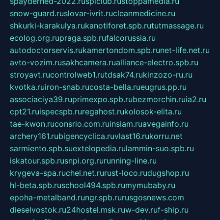
spayderhed-2022.ru
splclub.ru
stoppamedia.ru
snow-guard.ru
slovar-ivrit.ru
cleanmedicine.ru
shkurki-karakulya.ru
kanotiforet.spb.ru
tutmassage.ru
ecolog.org.ru
praga.spb.ru
falcorussia.ru
autodoctorservis.ru
kamertondom.spb.ru
net-life.net.ru
avto-vozim.ru
sakhcamera.ru
alliance-electro.spb.ru
stroyavt.ru
controlweb1.ru
tdsak74.ru
kinzozo-ru.ru
kvotka.ru
iron-snab.ru
costa-bella.ru
eugrus.pp.ru
associaciya39.ru
primexpo.spb.ru
bezmorchin.ru
ia2.ru
cpt21.ru
ispecspb.ru
regahost.ru
kolosok-elita.ru
tae-kwon.ru
consrio.com.ru
insiam.ru
avegainfo.ru
archery161.ru
bigencyclica.ru
vlast16.ru
korru.net
sarmiento.spb.su
extelopedia.ru
lammin-suo.spb.ru
iskatour.spb.ru
snpi.org.ru
running-line.ru
krygeva-spa.ru
chel.net.ru
rust-loco.ru
dugshop.ru
hl-beta.spb.ru
school494.spb.ru
mymubaby.ru
epoha-metalband.ru
ngr.spb.ru
rusgosnews.com
dieselvostok.ru
24hostel.msk.ru
w-dev.ru
f-ship.ru