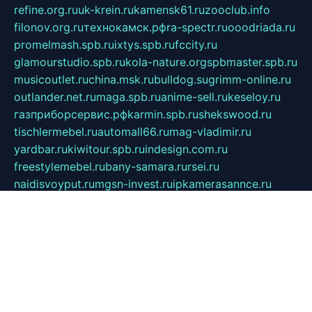
refine.org.ru
uk-krein.ru
kamensk61.ru
zooclub.info
filonov.org.ru
технокамск.рф
ra-spectr.ru
ooodriada.ru
promelmash.spb.ru
ixtys.spb.ru
fccity.ru
glamourstudio.spb.ru
kola-nature.org
spbmaster.spb.ru
musicoutlet.ru
china.msk.ru
bulldog.su
grimm-online.ru
outlander.net.ru
maga.spb.ru
anime-sell.ru
keseloy.ru
газприборсервис.рф
karmin.spb.ru
shekswood.ru
tischlermebel.ru
automall66.ru
mag-vladimir.ru
yardbar.ru
kiwitour.spb.ru
indesign.com.ru
freestylemebel.ru
bany-samara.ru
rsei.ru
naidisvoyput.ru
mgsn-invest.ru
ipkamerasannce.ru
alicante-house.ru
ibelka74.ru
cozyhouse.info
vlkargalev-studio.ru
700mb.ru
figura-ufa.ru
alina-live.ru
belarusiannews.ru
womenknow.ru
dos-vniimk.ru
sega.net.ru
dv.net.ru
phenomenonsofhistory.com
telesputnik.net.ru
wall.pp.ru
pylesosroidmi.ru
gtc-clan.ru
cligs.ru
bibikazap.ru
popova.org.ru
netwhistler.spb.ru
bellvil.ru
bonzon.ru
iss-vladik.ru