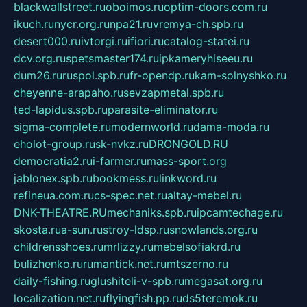
blackwallstreet.ru
oboimos.ru
optim-doors.com.ru
ikuch.ru
nycr.org.ru
npa21.ru
vremya-ch.spb.ru
desert000.ru
ivtorgi.ru
ifiori.ru
catalog-statei.ru
dcv.org.ru
spetsmaster174.ru
ipkameryhiseeu.ru
dum26.ru
ruspol.spb.ru
fr-opendp.ru
kam-solnyshko.ru
cheyenne-arapaho.ru
sevzapmetal.spb.ru
ted-lapidus.spb.ru
parasite-eliminator.ru
sigma-complete.ru
modernworld.ru
dama-moda.ru
eholot-group.ru
sk-nvkz.ru
DRONGOLD.RU
democratia2.ru
i-farmer.ru
mass-sport.org
jablonex.spb.ru
bookmess.ru
linkword.ru
refineua.com.ru
cs-spec.net.ru
altay-mebel.ru
DNK-THEATRE.RU
mechaniks.spb.ru
ipcamtechage.ru
skosta.ru
a-sun.ru
stroy-ldsp.ru
snowlands.org.ru
childrensshoes.ru
mrlizzy.ru
mebelsofiakrd.ru
bulizhenko.ru
rumantick.net.ru
mtszerno.ru
daily-fishing.ru
glushiteli-v-spb.ru
megasat.org.ru
localization.net.ru
flyingfish.pp.ru
ds5teremok.ru