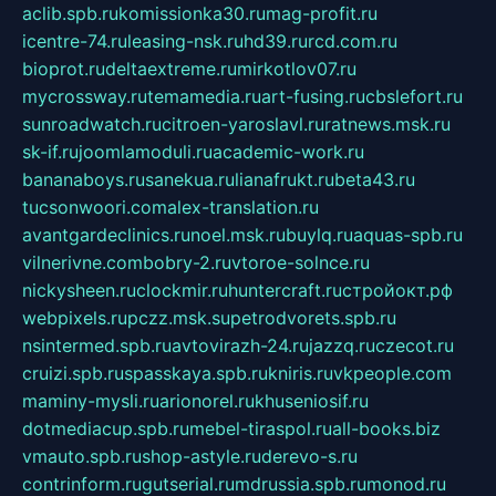
aclib.spb.ru
komissionka30.ru
mag-profit.ru
icentre-74.ru
leasing-nsk.ru
hd39.ru
rcd.com.ru
bioprot.ru
deltaextreme.ru
mirkotlov07.ru
mycrossway.ru
temamedia.ru
art-fusing.ru
cbslefort.ru
sunroadwatch.ru
citroen-yaroslavl.ru
ratnews.msk.ru
sk-if.ru
joomlamoduli.ru
academic-work.ru
bananaboys.ru
sanekua.ru
lianafrukt.ru
beta43.ru
tucsonwoori.com
alex-translation.ru
avantgardeclinics.ru
noel.msk.ru
buylq.ru
aquas-spb.ru
vilnerivne.com
bobry-2.ru
vtoroe-solnce.ru
nickysheen.ru
clockmir.ru
huntercraft.ru
стройокт.рф
webpixels.ru
pczz.msk.su
petrodvorets.spb.ru
nsintermed.spb.ru
avtovirazh-24.ru
jazzq.ru
czecot.ru
cruizi.spb.ru
spasskaya.spb.ru
kniris.ru
vkpeople.com
maminy-mysli.ru
arionorel.ru
khuseniosif.ru
dotmediacup.spb.ru
mebel-tiraspol.ru
all-books.biz
vmauto.spb.ru
shop-astyle.ru
derevo-s.ru
contrinform.ru
gutserial.ru
mdrussia.spb.ru
monod.ru