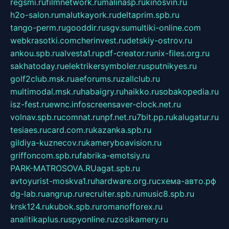
regsmi.ru
filmnetwork.ru
malinasp.ru
kinosvin.ru
h2o-salon.ru
malutkayork.ru
deltaprim.spb.ru
tango-perm.ru
gooddir.ru
sgv.su
multiki-online.com
webkrasotki.com
cherinvest.ru
detskiy-ostrov.ru
ankou.spb.ru
alvesta1.ru
pdf-creator.ru
nix-files.org.ru
sakhatoday.ru
elektrikersymboler.ru
sputnikyes.ru
golf2club.msk.ru
aeforums.ru
zallclub.ru
multimodal.msk.ru
habaigry.ru
haikko.ru
sobakopedia.ru
isz-fest.ru
ewnc.info
screensaver-clock.net.ru
volnav.spb.ru
comnat.ru
npf.net.ru
7bit.pp.ru
kalugatur.ru
tesiaes.ru
card.com.ru
kazanka.spb.ru
gildiya-kuznecov.ru
kameryboavision.ru
griffoncom.spb.ru
fabrika-emotsiy.ru
PARK-MATROSOVA.RU
agat.spb.ru
avtoyurist-moskva1.ru
hardware.org.ru
схема-авто.рф
dg-lab.ru
angrup.ru
recruiter.spb.ru
music8.spb.ru
krsk124.ru
kubok.spb.ru
romanofforex.ru
analitikaplus.ru
spyonline.ru
zosikamery.ru