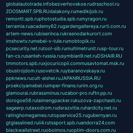
globalautotrade.info
bezverhovskoe.ru
drsschool.ru
ZOOSMART.SPB.RU
dalakony.ru
medikijob.ru
remontt.spb.ru
photostudia.spb.ru
myragon.ru
terramia.ru
academy62.ru
gardengallereya.ru
rti.com.ru
artem-news.ru
biserinca.ru
krasnodarkurort.com
imshowtv.ru
mebel-v-tule.ru
mobtopik.ru
pcsecurity.net.ru
tool-sib.ru
multimetrunit.ru
sp-tour.ru
fan-cs.ru
santeh-russia.ru
symbian9.net.ru
DSHAIR.RU
tmmotors.spb.ru
xjocuricopii.com
musavtomat.msk.ru
obustrojdom.ru
sovetcik.ru
ybaranovskaya.ru
ppknews.ru
cult-alshei.ru
JAPANRUSSIA.RU
proekciyamebel.ru
imper-finans.ru
rim.org.ru
glamourai.ru
brassminus.ru
zabor-pro.ru
ftn.pp.ru
dorogoe58.ru
laimengpacker.ru
kuzova-zapchasti.ru
sageerp.ru
taxodrom.ru
dsrazvitie.ru
hardcity.net.ru
ratinghomegames.ru
topservice25.ru
gubernyan.ru
gtglasslined.ru
ii4.ru
tssport.spb.ru
andorra24.com
blackwallstreet.ru
oboimos.ru
optim-doors.com.ru