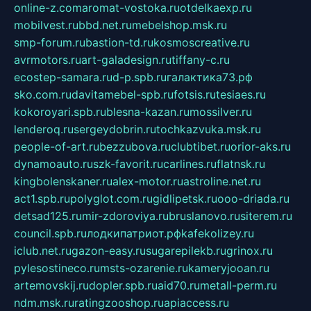
online-z.com
aromat-vostoka.ru
otdelkaexp.ru
mobilvest.ru
bbd.net.ru
mebelshop.msk.ru
smp-forum.ru
bastion-td.ru
kosmoscreative.ru
avrmotors.ru
art-galadesign.ru
tiffany-c.ru
ecostep-samara.ru
d-p.spb.ru
галактика73.рф
sko.com.ru
davitamebel-spb.ru
fotsis.ru
tesiaes.ru
kokoroyari.spb.ru
blesna-kazan.ru
mossilver.ru
lenderoq.ru
sergeydobrin.ru
tochkazvuka.msk.ru
people-of-art.ru
bezzubova.ru
clubtibet.ru
orior-aks.ru
dynamoauto.ru
szk-favorit.ru
carlines.ru
flatnsk.ru
kingbolenskaner.ru
alex-motor.ru
astroline.net.ru
act1.spb.ru
polyglot.com.ru
gidlipetsk.ru
ooo-driada.ru
detsad125.ru
mir-zdoroviya.ru
bruslanovo.ru
siterem.ru
council.spb.ru
лодкипатриот.рф
kafekolizey.ru
iclub.net.ru
gazon-easy.ru
sugarepilekb.ru
grinox.ru
pylesostineco.ru
msts-ozarenie.ru
kameryjooan.ru
artemovskij.ru
dopler.spb.ru
aid70.ru
metall-perm.ru
ndm.msk.ru
ratingzooshop.ru
apiaccess.ru