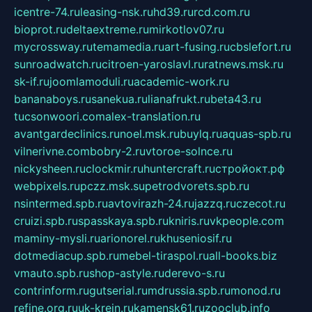
icentre-74.ru
leasing-nsk.ru
hd39.ru
rcd.com.ru
bioprot.ru
deltaextreme.ru
mirkotlov07.ru
mycrossway.ru
temamedia.ru
art-fusing.ru
cbslefort.ru
sunroadwatch.ru
citroen-yaroslavl.ru
ratnews.msk.ru
sk-if.ru
joomlamoduli.ru
academic-work.ru
bananaboys.ru
sanekua.ru
lianafrukt.ru
beta43.ru
tucsonwoori.com
alex-translation.ru
avantgardeclinics.ru
noel.msk.ru
buylq.ru
aquas-spb.ru
vilnerivne.com
bobry-2.ru
vtoroe-solnce.ru
nickysheen.ru
clockmir.ru
huntercraft.ru
стройокт.рф
webpixels.ru
pczz.msk.su
petrodvorets.spb.ru
nsintermed.spb.ru
avtovirazh-24.ru
jazzq.ru
czecot.ru
cruizi.spb.ru
spasskaya.spb.ru
kniris.ru
vkpeople.com
maminy-mysli.ru
arionorel.ru
khuseniosif.ru
dotmediacup.spb.ru
mebel-tiraspol.ru
all-books.biz
vmauto.spb.ru
shop-astyle.ru
derevo-s.ru
contrinform.ru
gutserial.ru
mdrussia.spb.ru
monod.ru
refine.org.ru
uk-krein.ru
kamensk61.ru
zooclub.info