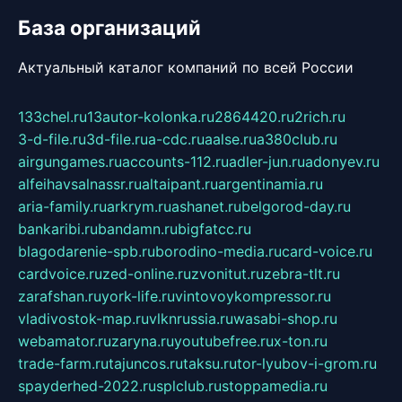
База организаций
Актуальный каталог компаний по всей России
133chel.ru
13autor-kolonka.ru
2864420.ru
2rich.ru
3-d-file.ru
3d-file.ru
a-cdc.ru
aalse.ru
a380club.ru
airgungames.ru
accounts-112.ru
adler-jun.ru
adonyev.ru
alfeihavsalnassr.ru
altaipant.ru
argentinamia.ru
aria-family.ru
arkrym.ru
ashanet.ru
belgorod-day.ru
bankaribi.ru
bandamn.ru
bigfatcc.ru
blagodarenie-spb.ru
borodino-media.ru
card-voice.ru
cardvoice.ru
zed-online.ru
zvonitut.ru
zebra-tlt.ru
zarafshan.ru
york-life.ru
vintovoykompressor.ru
vladivostok-map.ru
vlknrussia.ru
wasabi-shop.ru
webamator.ru
zaryna.ru
youtubefree.ru
x-ton.ru
trade-farm.ru
tajuncos.ru
taksu.ru
tor-lyubov-i-grom.ru
spayderhed-2022.ru
splclub.ru
stoppamedia.ru