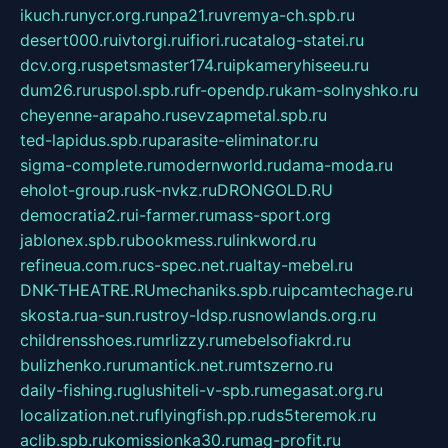
ikuch.ru
nycr.org.ru
npa21.ru
vremya-ch.spb.ru
desert000.ru
ivtorgi.ru
ifiori.ru
catalog-statei.ru
dcv.org.ru
spetsmaster174.ru
ipkameryhiseeu.ru
dum26.ru
ruspol.spb.ru
fr-opendp.ru
kam-solnyshko.ru
cheyenne-arapaho.ru
sevzapmetal.spb.ru
ted-lapidus.spb.ru
parasite-eliminator.ru
sigma-complete.ru
modernworld.ru
dama-moda.ru
eholot-group.ru
sk-nvkz.ru
DRONGOLD.RU
democratia2.ru
i-farmer.ru
mass-sport.org
jablonex.spb.ru
bookmess.ru
linkword.ru
refineua.com.ru
cs-spec.net.ru
altay-mebel.ru
DNK-THEATRE.RU
mechaniks.spb.ru
ipcamtechage.ru
skosta.ru
a-sun.ru
stroy-ldsp.ru
snowlands.org.ru
childrensshoes.ru
mrlizzy.ru
mebelsofiakrd.ru
bulizhenko.ru
rumantick.net.ru
mtszerno.ru
daily-fishing.ru
glushiteli-v-spb.ru
megasat.org.ru
localization.net.ru
flyingfish.pp.ru
ds5teremok.ru
aclib.spb.ru
komissionka30.ru
mag-profit.ru