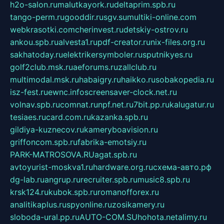
h2o-salon.ru
malutkayork.ru
deltaprim.spb.ru
tango-perm.ru
gooddir.ru
sgv.su
multiki-online.com
webkrasotki.com
cherinvest.ru
detskiy-ostrov.ru
ankou.spb.ru
alvesta1.ru
pdf-creator.ru
nix-files.org.ru
sakhatoday.ru
elektrikersymboler.ru
sputnikyes.ru
golf2club.msk.ru
aeforums.ru
zallclub.ru
multimodal.msk.ru
habaigry.ru
haikko.ru
sobakopedia.ru
isz-fest.ru
ewnc.info
screensaver-clock.net.ru
volnav.spb.ru
comnat.ru
npf.net.ru
7bit.pp.ru
kalugatur.ru
tesiaes.ru
card.com.ru
kazanka.spb.ru
gildiya-kuznecov.ru
kameryboavision.ru
griffoncom.spb.ru
fabrika-emotsiy.ru
PARK-MATROSOVA.RU
agat.spb.ru
avtoyurist-moskva1.ru
hardware.org.ru
схема-авто.рф
dg-lab.ru
angrup.ru
recruiter.spb.ru
music8.spb.ru
krsk124.ru
kubok.spb.ru
romanofforex.ru
analitikaplus.ru
spyonline.ru
zosikamery.ru
sloboda-ural.pp.ru
AUTO-COM.SU
hohota.net
alimy.ru