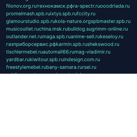
filonov.org.ru
технокамск.рф
ra-spectr.ru
ooodriada.ru
promelmash.spb.ru
ixtys.spb.ru
fccity.ru
glamourstudio.spb.ru
kola-nature.org
spbmaster.spb.ru
musicoutlet.ru
china.msk.ru
bulldog.su
grimm-online.ru
outlander.net.ru
maga.spb.ru
anime-sell.ru
keseloy.ru
газприборсервис.рф
karmin.spb.ru
shekswood.ru
tischlermebel.ru
automall66.ru
mag-vladimir.ru
yardbar.ru
kiwitour.spb.ru
indesign.com.ru
freestylemebel.ru
bany-samara.ru
rsei.ru
naidisvoyput.ru
mgsn-invest.ru
ipkamerasannce.ru
alicante-house.ru
ibelka74.ru
cozyhouse.info
vlkargalev-studio.ru
700mb.ru
figura-ufa.ru
alina-live.ru
belarusiannews.ru
womenknow.ru
dos-vniimk.ru
sega.net.ru
dv.net.ru
phenomenonsofhistory.com
telesputnik.net.ru
wall.pp.ru
pylesosroidmi.ru
gtc-clan.ru
cligs.ru
bibikazap.ru
popova.org.ru
netwhistler.spb.ru
bellvil.ru
bonzon.ru
iss-vladik.ru
defiparis.net.ru
las-gryzas.ru
amku.ru