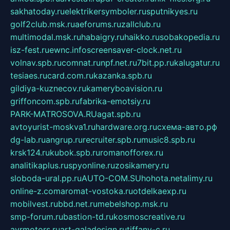
sakhatoday.ru
elektrikersymboler.ru
sputnikyes.ru
golf2club.msk.ru
aeforums.ru
zallclub.ru
multimodal.msk.ru
habaigry.ru
haikko.ru
sobakopedia.ru
isz-fest.ru
ewnc.info
screensaver-clock.net.ru
volnav.spb.ru
comnat.ru
npf.net.ru
7bit.pp.ru
kalugatur.ru
tesiaes.ru
card.com.ru
kazanka.spb.ru
gildiya-kuznecov.ru
kameryboavision.ru
griffoncom.spb.ru
fabrika-emotsiy.ru
PARK-MATROSOVA.RU
agat.spb.ru
avtoyurist-moskva1.ru
hardware.org.ru
схема-авто.рф
dg-lab.ru
angrup.ru
recruiter.spb.ru
music8.spb.ru
krsk124.ru
kubok.spb.ru
romanofforex.ru
analitikaplus.ru
spyonline.ru
zosikamery.ru
sloboda-ural.pp.ru
AUTO-COM.SU
hohota.net
alimy.ru
online-z.com
aromat-vostoka.ru
otdelkaexp.ru
mobilvest.ru
bbd.net.ru
mebelshop.msk.ru
smp-forum.ru
bastion-td.ru
kosmoscreative.ru
avrmotors.ru
art-galadesign.ru
tiffany-c.ru