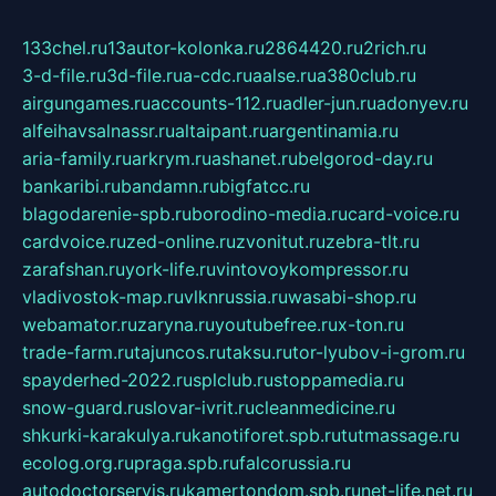
133chel.ru
13autor-kolonka.ru
2864420.ru
2rich.ru
3-d-file.ru
3d-file.ru
a-cdc.ru
aalse.ru
a380club.ru
airgungames.ru
accounts-112.ru
adler-jun.ru
adonyev.ru
alfeihavsalnassr.ru
altaipant.ru
argentinamia.ru
aria-family.ru
arkrym.ru
ashanet.ru
belgorod-day.ru
bankaribi.ru
bandamn.ru
bigfatcc.ru
blagodarenie-spb.ru
borodino-media.ru
card-voice.ru
cardvoice.ru
zed-online.ru
zvonitut.ru
zebra-tlt.ru
zarafshan.ru
york-life.ru
vintovoykompressor.ru
vladivostok-map.ru
vlknrussia.ru
wasabi-shop.ru
webamator.ru
zaryna.ru
youtubefree.ru
x-ton.ru
trade-farm.ru
tajuncos.ru
taksu.ru
tor-lyubov-i-grom.ru
spayderhed-2022.ru
splclub.ru
stoppamedia.ru
snow-guard.ru
slovar-ivrit.ru
cleanmedicine.ru
shkurki-karakulya.ru
kanotiforet.spb.ru
tutmassage.ru
ecolog.org.ru
praga.spb.ru
falcorussia.ru
autodoctorservis.ru
kamertondom.spb.ru
net-life.net.ru