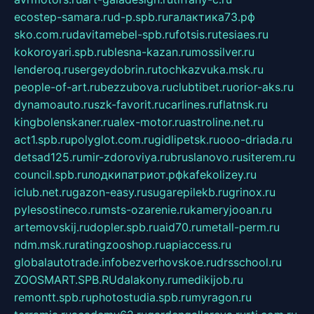
ecostep-samara.ru
d-p.spb.ru
галактика73.рф
sko.com.ru
davitamebel-spb.ru
fotsis.ru
tesiaes.ru
kokoroyari.spb.ru
blesna-kazan.ru
mossilver.ru
lenderoq.ru
sergeydobrin.ru
tochkazvuka.msk.ru
people-of-art.ru
bezzubova.ru
clubtibet.ru
orior-aks.ru
dynamoauto.ru
szk-favorit.ru
carlines.ru
flatnsk.ru
kingbolenskaner.ru
alex-motor.ru
astroline.net.ru
act1.spb.ru
polyglot.com.ru
gidlipetsk.ru
ooo-driada.ru
detsad125.ru
mir-zdoroviya.ru
bruslanovo.ru
siterem.ru
council.spb.ru
лодкипатриот.рф
kafekolizey.ru
iclub.net.ru
gazon-easy.ru
sugarepilekb.ru
grinox.ru
pylesostineco.ru
msts-ozarenie.ru
kameryjooan.ru
artemovskij.ru
dopler.spb.ru
aid70.ru
metall-perm.ru
ndm.msk.ru
ratingzooshop.ru
apiaccess.ru
globalautotrade.info
bezverhovskoe.ru
drsschool.ru
ZOOSMART.SPB.RU
dalakony.ru
medikijob.ru
remontt.spb.ru
photostudia.spb.ru
myragon.ru