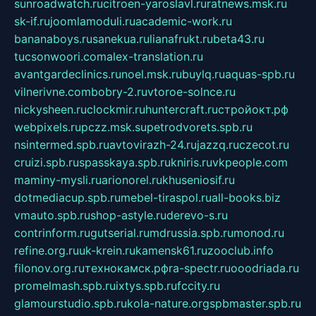
sunroadwatch.ru
citroen-yaroslavl.ru
ratnews.msk.ru
sk-if.ru
joomlamoduli.ru
academic-work.ru
bananaboys.ru
sanekua.ru
lianafrukt.ru
beta43.ru
tucsonwoori.com
alex-translation.ru
avantgardeclinics.ru
noel.msk.ru
buylq.ru
aquas-spb.ru
vilnerivne.com
bobry-2.ru
vtoroe-solnce.ru
nickysheen.ru
clockmir.ru
huntercraft.ru
стройокт.рф
webpixels.ru
pczz.msk.su
petrodvorets.spb.ru
nsintermed.spb.ru
avtovirazh-24.ru
jazzq.ru
czecot.ru
cruizi.spb.ru
spasskaya.spb.ru
kniris.ru
vkpeople.com
maminy-mysli.ru
arionorel.ru
khuseniosif.ru
dotmediacup.spb.ru
mebel-tiraspol.ru
all-books.biz
vmauto.spb.ru
shop-astyle.ru
derevo-s.ru
contrinform.ru
gutserial.ru
mdrussia.spb.ru
monod.ru
refine.org.ru
uk-krein.ru
kamensk61.ru
zooclub.info
filonov.org.ru
технокамск.рф
ra-spectr.ru
ooodriada.ru
promelmash.spb.ru
ixtys.spb.ru
fccity.ru
glamourstudio.spb.ru
kola-nature.org
spbmaster.spb.ru