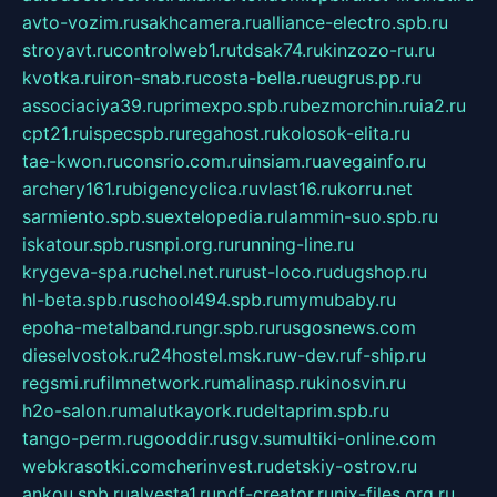
avto-vozim.ru
sakhcamera.ru
alliance-electro.spb.ru
stroyavt.ru
controlweb1.ru
tdsak74.ru
kinzozo-ru.ru
kvotka.ru
iron-snab.ru
costa-bella.ru
eugrus.pp.ru
associaciya39.ru
primexpo.spb.ru
bezmorchin.ru
ia2.ru
cpt21.ru
ispecspb.ru
regahost.ru
kolosok-elita.ru
tae-kwon.ru
consrio.com.ru
insiam.ru
avegainfo.ru
archery161.ru
bigencyclica.ru
vlast16.ru
korru.net
sarmiento.spb.su
extelopedia.ru
lammin-suo.spb.ru
iskatour.spb.ru
snpi.org.ru
running-line.ru
krygeva-spa.ru
chel.net.ru
rust-loco.ru
dugshop.ru
hl-beta.spb.ru
school494.spb.ru
mymubaby.ru
epoha-metalband.ru
ngr.spb.ru
rusgosnews.com
dieselvostok.ru
24hostel.msk.ru
w-dev.ru
f-ship.ru
regsmi.ru
filmnetwork.ru
malinasp.ru
kinosvin.ru
h2o-salon.ru
malutkayork.ru
deltaprim.spb.ru
tango-perm.ru
gooddir.ru
sgv.su
multiki-online.com
webkrasotki.com
cherinvest.ru
detskiy-ostrov.ru
ankou.spb.ru
alvesta1.ru
pdf-creator.ru
nix-files.org.ru