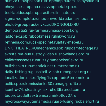
dum26.ru
ruspol.spb.ru
fr-opendp.ru
kam-solnyshko.ru
cheyenne-arapaho.ru
sevzapmetal.spb.ru
ted-lapidus.spb.ru
parasite-eliminator.ru
sigma-complete.ru
modernworld.ru
dama-moda.ru
eholot-group.ru
sk-nvkz.ru
DRONGOLD.RU
democratia2.ru
i-farmer.ru
mass-sport.org
jablonex.spb.ru
bookmess.ru
linkword.ru
refineua.com.ru
cs-spec.net.ru
altay-mebel.ru
DNK-THEATRE.RU
mechaniks.spb.ru
ipcamtechage.ru
skosta.ru
a-sun.ru
stroy-ldsp.ru
snowlands.org.ru
childrensshoes.ru
mrlizzy.ru
mebelsofiakrd.ru
bulizhenko.ru
rumantick.net.ru
mtszerno.ru
daily-fishing.ru
glushiteli-v-spb.ru
megasat.org.ru
localization.net.ru
flyingfish.pp.ru
ds5teremok.ru
aclib.spb.ru
komissionka30.ru
mag-profit.ru
icentre-74.ru
leasing-nsk.ru
hd39.ru
rcd.com.ru
bioprot.ru
deltaextreme.ru
mirkotlov07.ru
mycrossway.ru
temamedia.ru
art-fusing.ru
cbslefort.ru