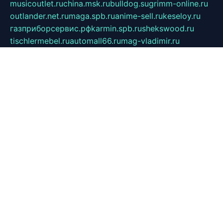
musicoutlet.ru
china.msk.ru
bulldog.su
grimm-online.ru
outlander.net.ru
maga.spb.ru
anime-sell.ru
keseloy.ru
газприборсервис.рф
karmin.spb.ru
shekswood.ru
tischlermebel.ru
automall66.ru
mag-vladimir.ru
yardbar.ru
kiwitour.spb.ru
indesign.com.ru
freestylemebel.ru
bany-samara.ru
rsei.ru
naidisvoyput.ru
mgsn-invest.ru
ipkamerasannce.ru
alicante-house.ru
ibelka74.ru
cozyhouse.info
vlkargalev-studio.ru
700mb.ru
figura-ufa.ru
alina-live.ru
belarusiannews.ru
womenknow.ru
dos-vniimk.ru
sega.net.ru
dv.net.ru
phenomenonsofhistory.com
telesputnik.net.ru
wall.pp.ru
pylesosroidmi.ru
gtc-clan.ru
cligs.ru
bibikazap.ru
popova.org.ru
netwhistler.spb.ru
bellvil.ru
bonzon.ru
iss-vladik.ru
defiparis.net.ru
las-gryzas.ru
amku.ru
electednews.spb.ru
feather.org.ru
spar72.ru
tankiigri.ru
dominus.com.ru
ibtree.ru
sanykool.pp.ru
unixlib.org.ru
menatep.spb.ru
gartenterrassen.ru
printeka.ru