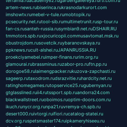
terramia.ru
academy62.ru
gardengallereya.ru
rti.com.ru
artem-news.ru
biserinca.ru
krasnodarkurort.com
imshowtv.ru
mebel-v-tule.ru
mobtopik.ru
pcsecurity.net.ru
tool-sib.ru
multimetrunit.ru
sp-tour.ru
fan-cs.ru
santeh-russia.ru
symbian9.net.ru
DSHAIR.RU
tmmotors.spb.ru
xjocuricopii.com
musavtomat.msk.ru
obustrojdom.ru
sovetcik.ru
ybaranovskaya.ru
ppknews.ru
cult-alshei.ru
JAPANRUSSIA.RU
proekciyamebel.ru
imper-finans.ru
rim.org.ru
glamourai.ru
brassminus.ru
zabor-pro.ru
ftn.pp.ru
dorogoe58.ru
laimengpacker.ru
kuzova-zapchasti.ru
sageerp.ru
taxodrom.ru
dsrazvitie.ru
hardcity.net.ru
ratinghomegames.ru
topservice25.ru
gubernyan.ru
gtglasslined.ru
ii4.ru
tssport.spb.ru
andorra24.com
blackwallstreet.ru
oboimos.ru
optim-doors.com.ru
ikuch.ru
nycr.org.ru
npa21.ru
vremya-ch.spb.ru
desert000.ru
ivtorgi.ru
ifiori.ru
catalog-statei.ru
dcv.org.ru
spetsmaster174.ru
ipkameryhiseeu.ru