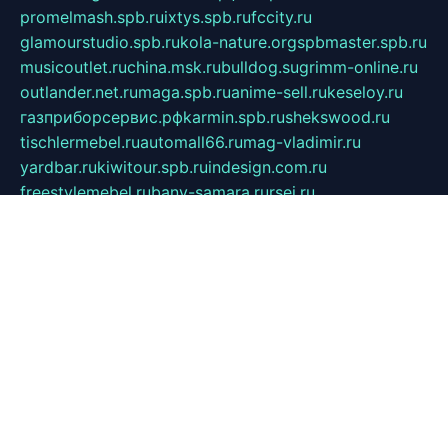
promelmash.spb.ru
ixtys.spb.ru
fccity.ru
glamourstudio.spb.ru
kola-nature.org
spbmaster.spb.ru
musicoutlet.ru
china.msk.ru
bulldog.su
grimm-online.ru
outlander.net.ru
maga.spb.ru
anime-sell.ru
keseloy.ru
газприборсервис.рф
karmin.spb.ru
shekswood.ru
tischlermebel.ru
automall66.ru
mag-vladimir.ru
yardbar.ru
kiwitour.spb.ru
indesign.com.ru
freestylemebel.ru
bany-samara.ru
rsei.ru
naidisvoyput.ru
mgsn-invest.ru
ipkamerasannce.ru
alicante-house.ru
ibelka74.ru
cozyhouse.info
vlkargalev-studio.ru
700mb.ru
figura-ufa.ru
alina-live.ru
belarusiannews.ru
womenknow.ru
dos-vniimk.ru
sega.net.ru
dv.net.ru
phenomenonsofhistory.com
telesputnik.net.ru
wall.pp.ru
pylesosroidmi.ru
gtc-clan.ru
cligs.ru
bibikazap.ru
popova.org.ru
netwhistler.spb.ru
bellvil.ru
bonzon.ru
iss-vladik.ru
defiparis.net.ru
las-gryzas.ru
amku.ru
electednews.spb.ru
feather.org.ru
spar72.ru
tankiigri.ru