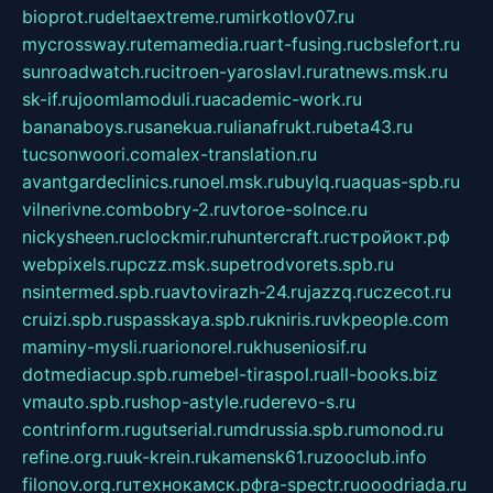
bioprot.ru
deltaextreme.ru
mirkotlov07.ru
mycrossway.ru
temamedia.ru
art-fusing.ru
cbslefort.ru
sunroadwatch.ru
citroen-yaroslavl.ru
ratnews.msk.ru
sk-if.ru
joomlamoduli.ru
academic-work.ru
bananaboys.ru
sanekua.ru
lianafrukt.ru
beta43.ru
tucsonwoori.com
alex-translation.ru
avantgardeclinics.ru
noel.msk.ru
buylq.ru
aquas-spb.ru
vilnerivne.com
bobry-2.ru
vtoroe-solnce.ru
nickysheen.ru
clockmir.ru
huntercraft.ru
стройокт.рф
webpixels.ru
pczz.msk.su
petrodvorets.spb.ru
nsintermed.spb.ru
avtovirazh-24.ru
jazzq.ru
czecot.ru
cruizi.spb.ru
spasskaya.spb.ru
kniris.ru
vkpeople.com
maminy-mysli.ru
arionorel.ru
khuseniosif.ru
dotmediacup.spb.ru
mebel-tiraspol.ru
all-books.biz
vmauto.spb.ru
shop-astyle.ru
derevo-s.ru
contrinform.ru
gutserial.ru
mdrussia.spb.ru
monod.ru
refine.org.ru
uk-krein.ru
kamensk61.ru
zooclub.info
filonov.org.ru
технокамск.рф
ra-spectr.ru
ooodriada.ru