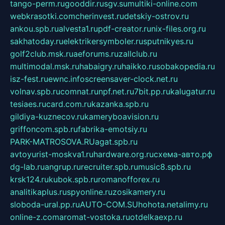
tango-perm.ru
gooddir.ru
sgv.su
multiki-online.com
webkrasotki.com
cherinvest.ru
detskiy-ostrov.ru
ankou.spb.ru
alvesta1.ru
pdf-creator.ru
nix-files.org.ru
sakhatoday.ru
elektrikersymboler.ru
sputnikyes.ru
golf2club.msk.ru
aeforums.ru
zallclub.ru
multimodal.msk.ru
habaigry.ru
haikko.ru
sobakopedia.ru
isz-fest.ru
ewnc.info
screensaver-clock.net.ru
volnav.spb.ru
comnat.ru
npf.net.ru
7bit.pp.ru
kalugatur.ru
tesiaes.ru
card.com.ru
kazanka.spb.ru
gildiya-kuznecov.ru
kameryboavision.ru
griffoncom.spb.ru
fabrika-emotsiy.ru
PARK-MATROSOVA.RU
agat.spb.ru
avtoyurist-moskva1.ru
hardware.org.ru
схема-авто.рф
dg-lab.ru
angrup.ru
recruiter.spb.ru
music8.spb.ru
krsk124.ru
kubok.spb.ru
romanofforex.ru
analitikaplus.ru
spyonline.ru
zosikamery.ru
sloboda-ural.pp.ru
AUTO-COM.SU
hohota.net
alimy.ru
online-z.com
aromat-vostoka.ru
otdelkaexp.ru