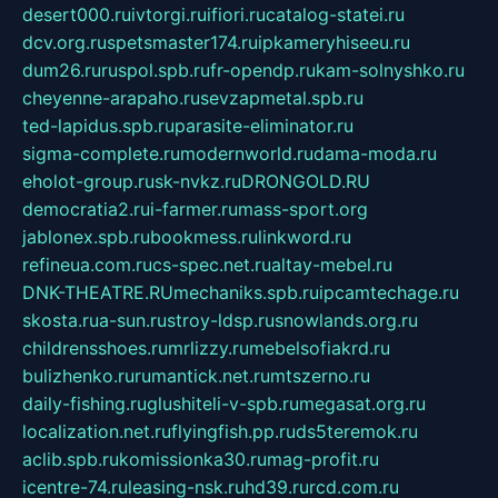
desert000.ru
ivtorgi.ru
ifiori.ru
catalog-statei.ru
dcv.org.ru
spetsmaster174.ru
ipkameryhiseeu.ru
dum26.ru
ruspol.spb.ru
fr-opendp.ru
kam-solnyshko.ru
cheyenne-arapaho.ru
sevzapmetal.spb.ru
ted-lapidus.spb.ru
parasite-eliminator.ru
sigma-complete.ru
modernworld.ru
dama-moda.ru
eholot-group.ru
sk-nvkz.ru
DRONGOLD.RU
democratia2.ru
i-farmer.ru
mass-sport.org
jablonex.spb.ru
bookmess.ru
linkword.ru
refineua.com.ru
cs-spec.net.ru
altay-mebel.ru
DNK-THEATRE.RU
mechaniks.spb.ru
ipcamtechage.ru
skosta.ru
a-sun.ru
stroy-ldsp.ru
snowlands.org.ru
childrensshoes.ru
mrlizzy.ru
mebelsofiakrd.ru
bulizhenko.ru
rumantick.net.ru
mtszerno.ru
daily-fishing.ru
glushiteli-v-spb.ru
megasat.org.ru
localization.net.ru
flyingfish.pp.ru
ds5teremok.ru
aclib.spb.ru
komissionka30.ru
mag-profit.ru
icentre-74.ru
leasing-nsk.ru
hd39.ru
rcd.com.ru