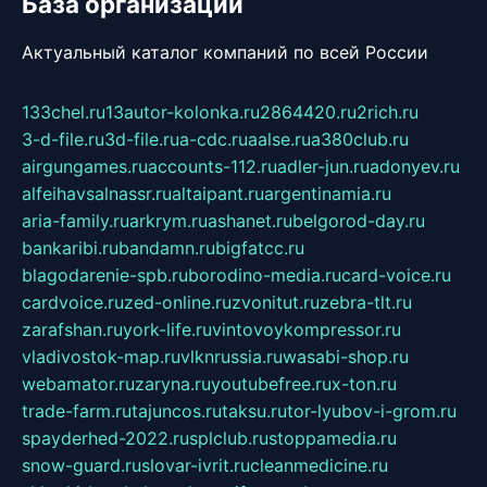
База организаций
Актуальный каталог компаний по всей России
133chel.ru
13autor-kolonka.ru
2864420.ru
2rich.ru
3-d-file.ru
3d-file.ru
a-cdc.ru
aalse.ru
a380club.ru
airgungames.ru
accounts-112.ru
adler-jun.ru
adonyev.ru
alfeihavsalnassr.ru
altaipant.ru
argentinamia.ru
aria-family.ru
arkrym.ru
ashanet.ru
belgorod-day.ru
bankaribi.ru
bandamn.ru
bigfatcc.ru
blagodarenie-spb.ru
borodino-media.ru
card-voice.ru
cardvoice.ru
zed-online.ru
zvonitut.ru
zebra-tlt.ru
zarafshan.ru
york-life.ru
vintovoykompressor.ru
vladivostok-map.ru
vlknrussia.ru
wasabi-shop.ru
webamator.ru
zaryna.ru
youtubefree.ru
x-ton.ru
trade-farm.ru
tajuncos.ru
taksu.ru
tor-lyubov-i-grom.ru
spayderhed-2022.ru
splclub.ru
stoppamedia.ru
snow-guard.ru
slovar-ivrit.ru
cleanmedicine.ru