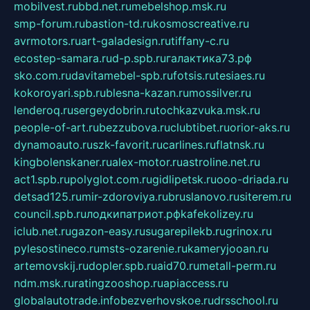
mobilvest.ru
bbd.net.ru
mebelshop.msk.ru
smp-forum.ru
bastion-td.ru
kosmoscreative.ru
avrmotors.ru
art-galadesign.ru
tiffany-c.ru
ecostep-samara.ru
d-p.spb.ru
галактика73.рф
sko.com.ru
davitamebel-spb.ru
fotsis.ru
tesiaes.ru
kokoroyari.spb.ru
blesna-kazan.ru
mossilver.ru
lenderoq.ru
sergeydobrin.ru
tochkazvuka.msk.ru
people-of-art.ru
bezzubova.ru
clubtibet.ru
orior-aks.ru
dynamoauto.ru
szk-favorit.ru
carlines.ru
flatnsk.ru
kingbolenskaner.ru
alex-motor.ru
astroline.net.ru
act1.spb.ru
polyglot.com.ru
gidlipetsk.ru
ooo-driada.ru
detsad125.ru
mir-zdoroviya.ru
bruslanovo.ru
siterem.ru
council.spb.ru
лодкипатриот.рф
kafekolizey.ru
iclub.net.ru
gazon-easy.ru
sugarepilekb.ru
grinox.ru
pylesostineco.ru
msts-ozarenie.ru
kameryjooan.ru
artemovskij.ru
dopler.spb.ru
aid70.ru
metall-perm.ru
ndm.msk.ru
ratingzooshop.ru
apiaccess.ru
globalautotrade.info
bezverhovskoe.ru
drsschool.ru