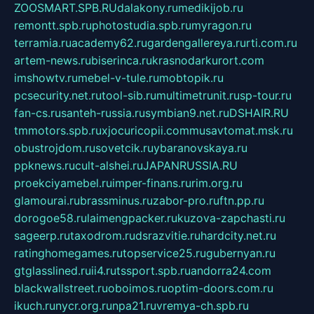
ZOOSMART.SPB.RU
dalakony.ru
medikijob.ru
remontt.spb.ru
photostudia.spb.ru
myragon.ru
terramia.ru
academy62.ru
gardengallereya.ru
rti.com.ru
artem-news.ru
biserinca.ru
krasnodarkurort.com
imshowtv.ru
mebel-v-tule.ru
mobtopik.ru
pcsecurity.net.ru
tool-sib.ru
multimetrunit.ru
sp-tour.ru
fan-cs.ru
santeh-russia.ru
symbian9.net.ru
DSHAIR.RU
tmmotors.spb.ru
xjocuricopii.com
musavtomat.msk.ru
obustrojdom.ru
sovetcik.ru
ybaranovskaya.ru
ppknews.ru
cult-alshei.ru
JAPANRUSSIA.RU
proekciyamebel.ru
imper-finans.ru
rim.org.ru
glamourai.ru
brassminus.ru
zabor-pro.ru
ftn.pp.ru
dorogoe58.ru
laimengpacker.ru
kuzova-zapchasti.ru
sageerp.ru
taxodrom.ru
dsrazvitie.ru
hardcity.net.ru
ratinghomegames.ru
topservice25.ru
gubernyan.ru
gtglasslined.ru
ii4.ru
tssport.spb.ru
andorra24.com
blackwallstreet.ru
oboimos.ru
optim-doors.com.ru
ikuch.ru
nycr.org.ru
npa21.ru
vremya-ch.spb.ru