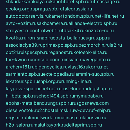
shkurki-karakulya.ru
kanotiforet.spb.ru
tutmassage.ru
ecolog.org.ru
praga.spb.ru
falcorussia.ru
autodoctorservis.ru
kamertondom.spb.ru
net-life.net.ru
avto-vozim.ru
sakhcamera.ru
alliance-electro.spb.ru
stroyavt.ru
controlweb1.ru
tdsak74.ru
kinzozo-ru.ru
kvotka.ru
iron-snab.ru
costa-bella.ru
eugrus.pp.ru
associaciya39.ru
primexpo.spb.ru
bezmorchin.ru
ia2.ru
cpt21.ru
ispecspb.ru
regahost.ru
kolosok-elita.ru
tae-kwon.ru
consrio.com.ru
insiam.ru
avegainfo.ru
archery161.ru
bigencyclica.ru
vlast16.ru
korru.net
sarmiento.spb.su
extelopedia.ru
lammin-suo.spb.ru
iskatour.spb.ru
snpi.org.ru
running-line.ru
krygeva-spa.ru
chel.net.ru
rust-loco.ru
dugshop.ru
hl-beta.spb.ru
school494.spb.ru
mymubaby.ru
epoha-metalband.ru
ngr.spb.ru
rusgosnews.com
dieselvostok.ru
24hostel.msk.ru
w-dev.ru
f-ship.ru
regsmi.ru
filmnetwork.ru
malinasp.ru
kinosvin.ru
h2o-salon.ru
malutkayork.ru
deltaprim.spb.ru