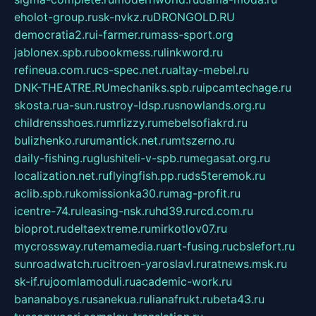
eholot-group.ru
sk-nvkz.ru
DRONGOLD.RU
democratia2.ru
i-farmer.ru
mass-sport.org
jablonex.spb.ru
bookmess.ru
linkword.ru
refineua.com.ru
cs-spec.net.ru
altay-mebel.ru
DNK-THEATRE.RU
mechaniks.spb.ru
ipcamtechage.ru
skosta.ru
a-sun.ru
stroy-ldsp.ru
snowlands.org.ru
childrensshoes.ru
mrlizzy.ru
mebelsofiakrd.ru
bulizhenko.ru
rumantick.net.ru
mtszerno.ru
daily-fishing.ru
glushiteli-v-spb.ru
megasat.org.ru
localization.net.ru
flyingfish.pp.ru
ds5teremok.ru
aclib.spb.ru
komissionka30.ru
mag-profit.ru
icentre-74.ru
leasing-nsk.ru
hd39.ru
rcd.com.ru
bioprot.ru
deltaextreme.ru
mirkotlov07.ru
mycrossway.ru
temamedia.ru
art-fusing.ru
cbslefort.ru
sunroadwatch.ru
citroen-yaroslavl.ru
ratnews.msk.ru
sk-if.ru
joomlamoduli.ru
academic-work.ru
bananaboys.ru
sanekua.ru
lianafrukt.ru
beta43.ru