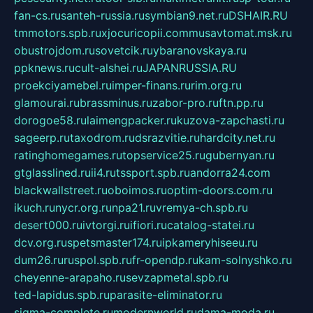
fan-cs.ru
santeh-russia.ru
symbian9.net.ru
DSHAIR.RU
tmmotors.spb.ru
xjocuricopii.com
musavtomat.msk.ru
obustrojdom.ru
sovetcik.ru
ybaranovskaya.ru
ppknews.ru
cult-alshei.ru
JAPANRUSSIA.RU
proekciyamebel.ru
imper-finans.ru
rim.org.ru
glamourai.ru
brassminus.ru
zabor-pro.ru
ftn.pp.ru
dorogoe58.ru
laimengpacker.ru
kuzova-zapchasti.ru
sageerp.ru
taxodrom.ru
dsrazvitie.ru
hardcity.net.ru
ratinghomegames.ru
topservice25.ru
gubernyan.ru
gtglasslined.ru
ii4.ru
tssport.spb.ru
andorra24.com
blackwallstreet.ru
oboimos.ru
optim-doors.com.ru
ikuch.ru
nycr.org.ru
npa21.ru
vremya-ch.spb.ru
desert000.ru
ivtorgi.ru
ifiori.ru
catalog-statei.ru
dcv.org.ru
spetsmaster174.ru
ipkameryhiseeu.ru
dum26.ru
ruspol.spb.ru
fr-opendp.ru
kam-solnyshko.ru
cheyenne-arapaho.ru
sevzapmetal.spb.ru
ted-lapidus.spb.ru
parasite-eliminator.ru
sigma-complete.ru
modernworld.ru
dama-moda.ru