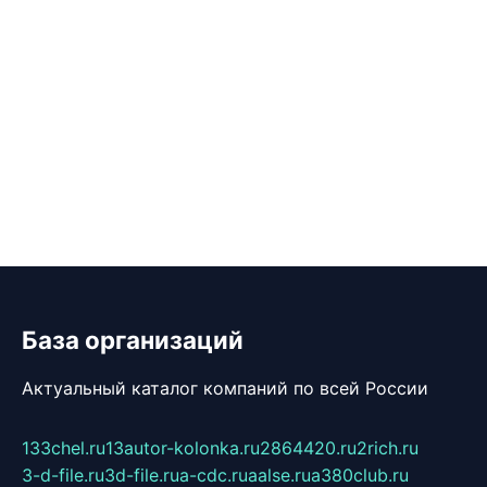
База организаций
Актуальный каталог компаний по всей России
133chel.ru
13autor-kolonka.ru
2864420.ru
2rich.ru
3-d-file.ru
3d-file.ru
a-cdc.ru
aalse.ru
a380club.ru