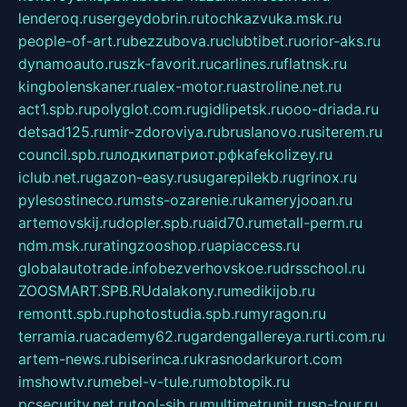
lenderoq.ru
sergeydobrin.ru
tochkazvuka.msk.ru
people-of-art.ru
bezzubova.ru
clubtibet.ru
orior-aks.ru
dynamoauto.ru
szk-favorit.ru
carlines.ru
flatnsk.ru
kingbolenskaner.ru
alex-motor.ru
astroline.net.ru
act1.spb.ru
polyglot.com.ru
gidlipetsk.ru
ooo-driada.ru
detsad125.ru
mir-zdoroviya.ru
bruslanovo.ru
siterem.ru
council.spb.ru
лодкипатриот.рф
kafekolizey.ru
iclub.net.ru
gazon-easy.ru
sugarepilekb.ru
grinox.ru
pylesostineco.ru
msts-ozarenie.ru
kameryjooan.ru
artemovskij.ru
dopler.spb.ru
aid70.ru
metall-perm.ru
ndm.msk.ru
ratingzooshop.ru
apiaccess.ru
globalautotrade.info
bezverhovskoe.ru
drsschool.ru
ZOOSMART.SPB.RU
dalakony.ru
medikijob.ru
remontt.spb.ru
photostudia.spb.ru
myragon.ru
terramia.ru
academy62.ru
gardengallereya.ru
rti.com.ru
artem-news.ru
biserinca.ru
krasnodarkurort.com
imshowtv.ru
mebel-v-tule.ru
mobtopik.ru
pcsecurity.net.ru
tool-sib.ru
multimetrunit.ru
sp-tour.ru