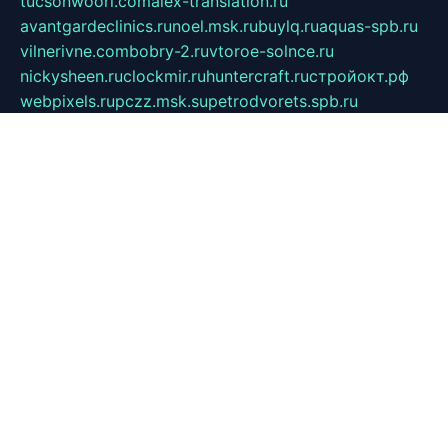
tucsonwoori.com
alex-translation.ru
avantgardeclinics.ru
noel.msk.ru
buylq.ru
aquas-spb.ru
vilnerivne.com
bobry-2.ru
vtoroe-solnce.ru
nickysheen.ru
clockmir.ru
huntercraft.ru
стройокт.рф
webpixels.ru
pczz.msk.su
petrodvorets.spb.ru
nsintermed.spb.ru
avtovirazh-24.ru
jazzq.ru
czecot.ru
cruizi.spb.ru
spasskaya.spb.ru
kniris.ru
vkpeople.com
maminy-mysli.ru
arionorel.ru
khuseniosif.ru
dotmediacup.spb.ru
mebel-tiraspol.ru
all-books.biz
vmauto.spb.ru
shop-astyle.ru
derevo-s.ru
contrinform.ru
gutserial.ru
mdrussia.spb.ru
monod.ru
refine.org.ru
uk-krein.ru
kamensk61.ru
zooclub.info
filonov.org.ru
технокамск.рф
ra-spectr.ru
ooodriada.ru
promelmash.spb.ru
ixtys.spb.ru
fccity.ru
glamourstudio.spb.ru
kola-nature.org
spbmaster.spb.ru
musicoutlet.ru
china.msk.ru
bulldog.su
grimm-online.ru
outlander.net.ru
maga.spb.ru
anime-sell.ru
keseloy.ru
газприборсервис.рф
karmin.spb.ru
shekswood.ru