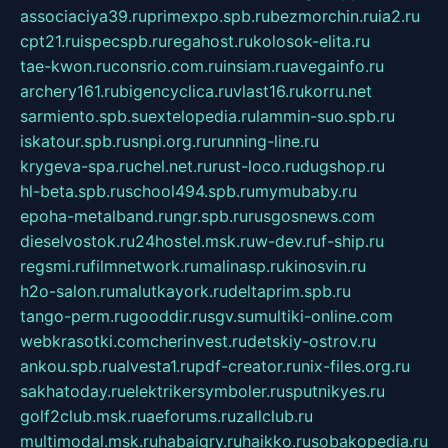
associaciya39.ru
primexpo.spb.ru
bezmorchin.ru
ia2.ru
cpt21.ru
ispecspb.ru
regahost.ru
kolosok-elita.ru
tae-kwon.ru
consrio.com.ru
insiam.ru
avegainfo.ru
archery161.ru
bigencyclica.ru
vlast16.ru
korru.net
sarmiento.spb.su
extelopedia.ru
lammin-suo.spb.ru
iskatour.spb.ru
snpi.org.ru
running-line.ru
krygeva-spa.ru
chel.net.ru
rust-loco.ru
dugshop.ru
hl-beta.spb.ru
school494.spb.ru
mymubaby.ru
epoha-metalband.ru
ngr.spb.ru
rusgosnews.com
dieselvostok.ru
24hostel.msk.ru
w-dev.ru
f-ship.ru
regsmi.ru
filmnetwork.ru
malinasp.ru
kinosvin.ru
h2o-salon.ru
malutkayork.ru
deltaprim.spb.ru
tango-perm.ru
gooddir.ru
sgv.su
multiki-online.com
webkrasotki.com
cherinvest.ru
detskiy-ostrov.ru
ankou.spb.ru
alvesta1.ru
pdf-creator.ru
nix-files.org.ru
sakhatoday.ru
elektrikersymboler.ru
sputnikyes.ru
golf2club.msk.ru
aeforums.ru
zallclub.ru
multimodal.msk.ru
habaigry.ru
haikko.ru
sobakopedia.ru