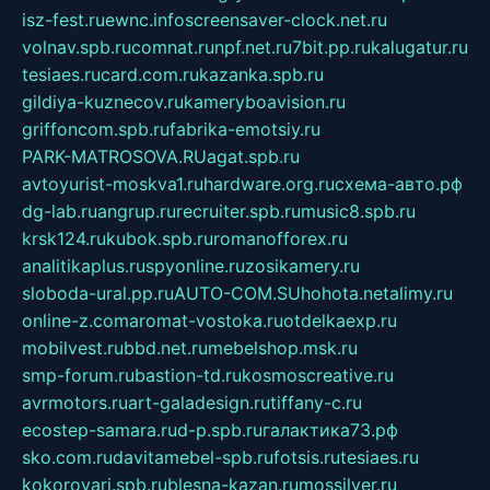
isz-fest.ru
ewnc.info
screensaver-clock.net.ru
volnav.spb.ru
comnat.ru
npf.net.ru
7bit.pp.ru
kalugatur.ru
tesiaes.ru
card.com.ru
kazanka.spb.ru
gildiya-kuznecov.ru
kameryboavision.ru
griffoncom.spb.ru
fabrika-emotsiy.ru
PARK-MATROSOVA.RU
agat.spb.ru
avtoyurist-moskva1.ru
hardware.org.ru
схема-авто.рф
dg-lab.ru
angrup.ru
recruiter.spb.ru
music8.spb.ru
krsk124.ru
kubok.spb.ru
romanofforex.ru
analitikaplus.ru
spyonline.ru
zosikamery.ru
sloboda-ural.pp.ru
AUTO-COM.SU
hohota.net
alimy.ru
online-z.com
aromat-vostoka.ru
otdelkaexp.ru
mobilvest.ru
bbd.net.ru
mebelshop.msk.ru
smp-forum.ru
bastion-td.ru
kosmoscreative.ru
avrmotors.ru
art-galadesign.ru
tiffany-c.ru
ecostep-samara.ru
d-p.spb.ru
галактика73.рф
sko.com.ru
davitamebel-spb.ru
fotsis.ru
tesiaes.ru
kokoroyari.spb.ru
blesna-kazan.ru
mossilver.ru