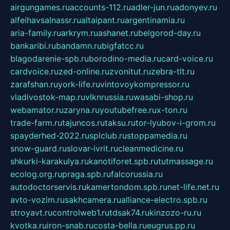
airgungames.ru
accounts-112.ru
adler-jun.ru
adonyev.ru
alfeihavsalnassr.ru
altaipant.ru
argentinamia.ru
aria-family.ru
arkrym.ru
ashanet.ru
belgorod-day.ru
bankaribi.ru
bandamn.ru
bigfatcc.ru
blagodarenie-spb.ru
borodino-media.ru
card-voice.ru
cardvoice.ru
zed-online.ru
zvonitut.ru
zebra-tlt.ru
zarafshan.ru
york-life.ru
vintovoykompressor.ru
vladivostok-map.ru
vlknrussia.ru
wasabi-shop.ru
webamator.ru
zaryna.ru
youtubefree.ru
x-ton.ru
trade-farm.ru
tajuncos.ru
taksu.ru
tor-lyubov-i-grom.ru
spayderhed-2022.ru
splclub.ru
stoppamedia.ru
snow-guard.ru
slovar-ivrit.ru
cleanmedicine.ru
shkurki-karakulya.ru
kanotiforet.spb.ru
tutmassage.ru
ecolog.org.ru
praga.spb.ru
falcorussia.ru
autodoctorservis.ru
kamertondom.spb.ru
net-life.net.ru
avto-vozim.ru
sakhcamera.ru
alliance-electro.spb.ru
stroyavt.ru
controlweb1.ru
tdsak74.ru
kinzozo-ru.ru
kvotka.ru
iron-snab.ru
costa-bella.ru
eugrus.pp.ru