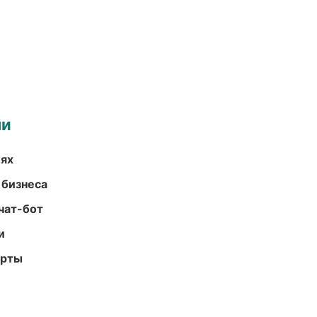
ми
иях
 бизнеса
чат-бот
и
арты