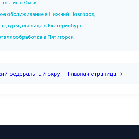
тология в Омск
еское обслуживание в Нижний Новгород
оцедуры для лица в Екатеринбург
еталлообработка в Пятигорск
кий федеральный округ
|
Главная страница
→