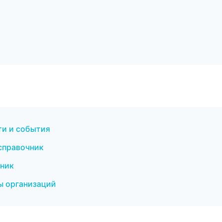
ти и события
справочник
чник
цы организаций