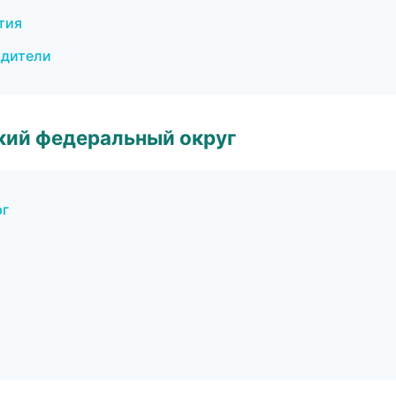
тия
одители
ский федеральный округ
рг