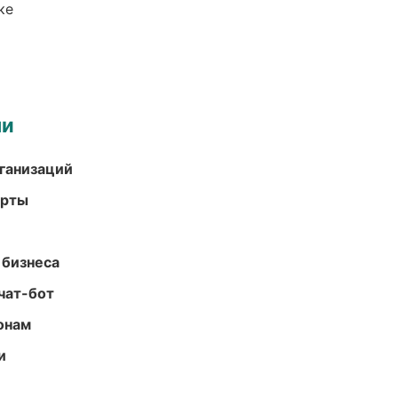
ке
ми
ганизаций
арты
 бизнеса
чат-бот
онам
и