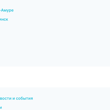
а-Амуре
инск
овости и события
и