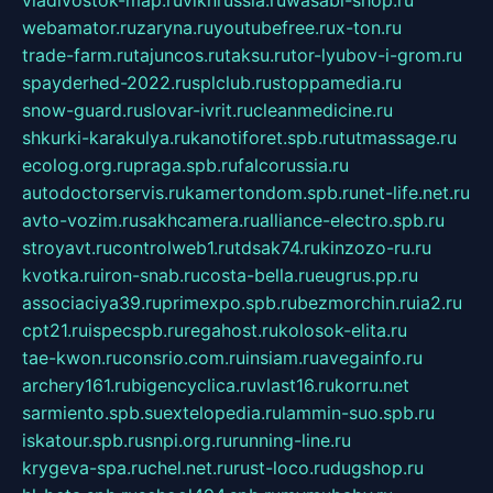
vladivostok-map.ru
vlknrussia.ru
wasabi-shop.ru
webamator.ru
zaryna.ru
youtubefree.ru
x-ton.ru
trade-farm.ru
tajuncos.ru
taksu.ru
tor-lyubov-i-grom.ru
spayderhed-2022.ru
splclub.ru
stoppamedia.ru
snow-guard.ru
slovar-ivrit.ru
cleanmedicine.ru
shkurki-karakulya.ru
kanotiforet.spb.ru
tutmassage.ru
ecolog.org.ru
praga.spb.ru
falcorussia.ru
autodoctorservis.ru
kamertondom.spb.ru
net-life.net.ru
avto-vozim.ru
sakhcamera.ru
alliance-electro.spb.ru
stroyavt.ru
controlweb1.ru
tdsak74.ru
kinzozo-ru.ru
kvotka.ru
iron-snab.ru
costa-bella.ru
eugrus.pp.ru
associaciya39.ru
primexpo.spb.ru
bezmorchin.ru
ia2.ru
cpt21.ru
ispecspb.ru
regahost.ru
kolosok-elita.ru
tae-kwon.ru
consrio.com.ru
insiam.ru
avegainfo.ru
archery161.ru
bigencyclica.ru
vlast16.ru
korru.net
sarmiento.spb.su
extelopedia.ru
lammin-suo.spb.ru
iskatour.spb.ru
snpi.org.ru
running-line.ru
krygeva-spa.ru
chel.net.ru
rust-loco.ru
dugshop.ru