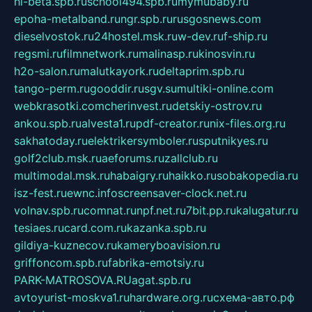
hl-beta.spb.ru
school494.spb.ru
mymubaby.ru
epoha-metalband.ru
ngr.spb.ru
rusgosnews.com
dieselvostok.ru
24hostel.msk.ru
w-dev.ru
f-ship.ru
regsmi.ru
filmnetwork.ru
malinasp.ru
kinosvin.ru
h2o-salon.ru
malutkayork.ru
deltaprim.spb.ru
tango-perm.ru
gooddir.ru
sgv.su
multiki-online.com
webkrasotki.com
cherinvest.ru
detskiy-ostrov.ru
ankou.spb.ru
alvesta1.ru
pdf-creator.ru
nix-files.org.ru
sakhatoday.ru
elektrikersymboler.ru
sputnikyes.ru
golf2club.msk.ru
aeforums.ru
zallclub.ru
multimodal.msk.ru
habaigry.ru
haikko.ru
sobakopedia.ru
isz-fest.ru
ewnc.info
screensaver-clock.net.ru
volnav.spb.ru
comnat.ru
npf.net.ru
7bit.pp.ru
kalugatur.ru
tesiaes.ru
card.com.ru
kazanka.spb.ru
gildiya-kuznecov.ru
kameryboavision.ru
griffoncom.spb.ru
fabrika-emotsiy.ru
PARK-MATROSOVA.RU
agat.spb.ru
avtoyurist-moskva1.ru
hardware.org.ru
схема-авто.рф