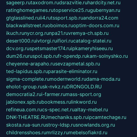
sageerp.ru
taxodrom.ru
dsrazvitie.ru
hardcity.net.ru
ratinghomegames.ru
topservice25.ru
gubernyan.ru
gtglasslined.ru
ii4.ru
tssport.spb.ru
andorra24.com
blackwallstreet.ru
oboimos.ru
optim-doors.com.ru
ikuch.ru
nycr.org.ru
npa21.ru
vremya-ch.spb.ru
desert000.ru
ivtorgi.ru
ifiori.ru
catalog-statei.ru
dcv.org.ru
spetsmaster174.ru
ipkameryhiseeu.ru
dum26.ru
ruspol.spb.ru
fr-opendp.ru
kam-solnyshko.ru
cheyenne-arapaho.ru
sevzapmetal.spb.ru
ted-lapidus.spb.ru
parasite-eliminator.ru
sigma-complete.ru
modernworld.ru
dama-moda.ru
eholot-group.ru
sk-nvkz.ru
DRONGOLD.RU
democratia2.ru
i-farmer.ru
mass-sport.org
jablonex.spb.ru
bookmess.ru
linkword.ru
refineua.com.ru
cs-spec.net.ru
altay-mebel.ru
DNK-THEATRE.RU
mechaniks.spb.ru
ipcamtechage.ru
skosta.ru
a-sun.ru
stroy-ldsp.ru
snowlands.org.ru
childrensshoes.ru
mrlizzy.ru
mebelsofiakrd.ru