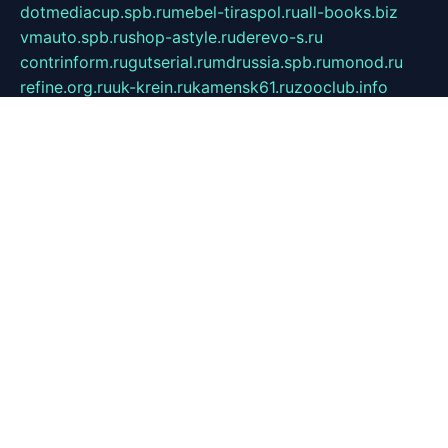
dotmediacup.spb.ru
mebel-tiraspol.ru
all-books.biz
vmauto.spb.ru
shop-astyle.ru
derevo-s.ru
contrinform.ru
gutserial.ru
mdrussia.spb.ru
monod.ru
refine.org.ru
uk-krein.ru
kamensk61.ru
zooclub.info
filonov.org.ru
технокамск.рф
ra-spectr.ru
ooodriada.ru
promelmash.spb.ru
ixtys.spb.ru
fccity.ru
glamourstudio.spb.ru
kola-nature.org
spbmaster.spb.ru
musicoutlet.ru
china.msk.ru
bulldog.su
grimm-online.ru
outlander.net.ru
maga.spb.ru
anime-sell.ru
keseloy.ru
газприборсервис.рф
karmin.spb.ru
shekswood.ru
tischlermebel.ru
automall66.ru
mag-vladimir.ru
yardbar.ru
kiwitour.spb.ru
indesign.com.ru
freestylemebel.ru
bany-samara.ru
rsei.ru
naidisvoyput.ru
mgsn-invest.ru
ipkamerasannce.ru
alicante-house.ru
ibelka74.ru
cozyhouse.info
vlkargalev-studio.ru
700mb.ru
figura-ufa.ru
alina-live.ru
belarusiannews.ru
womenknow.ru
dos-vniimk.ru
sega.net.ru
dv.net.ru
phenomenonsofhistory.com