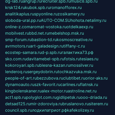
dg-lab.ru
angrup.ru
recruiter.spb.ru
music8.spb.ru
krsk124.ru
kubok.spb.ru
romanofforex.ru
analitikaplus.ru
spyonline.ru
zosikamery.ru
sloboda-ural.pp.ru
AUTO-COM.SU
hohota.net
alimy.ru
online-z.com
aromat-vostoka.ru
otdelkaexp.ru
mobilvest.ru
bbd.net.ru
mebelshop.msk.ru
smp-forum.ru
bastion-td.ru
kosmoscreative.ru
avrmotors.ru
art-galadesign.ru
tiffany-c.ru
ecostep-samara.ru
d-p.spb.ru
галактика73.рф
sko.com.ru
davitamebel-spb.ru
fotsis.ru
tesiaes.ru
kokoroyari.spb.ru
blesna-kazan.ru
mossilver.ru
lenderoq.ru
sergeydobrin.ru
tochkazvuka.msk.ru
people-of-art.ru
bezzubova.ru
clubtibet.ru
orior-aks.ru
dynamoauto.ru
szk-favorit.ru
carlines.ru
flatnsk.ru
kingbolenskaner.ru
alex-motor.ru
astroline.net.ru
act1.spb.ru
polyglot.com.ru
gidlipetsk.ru
ooo-driada.ru
detsad125.ru
mir-zdoroviya.ru
bruslanovo.ru
siterem.ru
council.spb.ru
лодкипатриот.рф
kafekolizey.ru