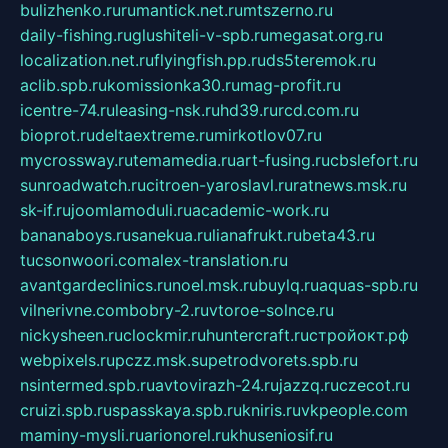
bulizhenko.ru
rumantick.net.ru
mtszerno.ru
daily-fishing.ru
glushiteli-v-spb.ru
megasat.org.ru
localization.net.ru
flyingfish.pp.ru
ds5teremok.ru
aclib.spb.ru
komissionka30.ru
mag-profit.ru
icentre-74.ru
leasing-nsk.ru
hd39.ru
rcd.com.ru
bioprot.ru
deltaextreme.ru
mirkotlov07.ru
mycrossway.ru
temamedia.ru
art-fusing.ru
cbslefort.ru
sunroadwatch.ru
citroen-yaroslavl.ru
ratnews.msk.ru
sk-if.ru
joomlamoduli.ru
academic-work.ru
bananaboys.ru
sanekua.ru
lianafrukt.ru
beta43.ru
tucsonwoori.com
alex-translation.ru
avantgardeclinics.ru
noel.msk.ru
buylq.ru
aquas-spb.ru
vilnerivne.com
bobry-2.ru
vtoroe-solnce.ru
nickysheen.ru
clockmir.ru
huntercraft.ru
стройокт.рф
webpixels.ru
pczz.msk.su
petrodvorets.spb.ru
nsintermed.spb.ru
avtovirazh-24.ru
jazzq.ru
czecot.ru
cruizi.spb.ru
spasskaya.spb.ru
kniris.ru
vkpeople.com
maminy-mysli.ru
arionorel.ru
khuseniosif.ru