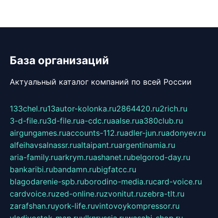
База организаций
Актуальный каталог компаний по всей России
133chel.ru
13autor-kolonka.ru
2864420.ru
2rich.ru
3-d-file.ru
3d-file.ru
a-cdc.ru
aalse.ru
a380club.ru
airgungames.ru
accounts-112.ru
adler-jun.ru
adonyev.ru
alfeihavsalnassr.ru
altaipant.ru
argentinamia.ru
aria-family.ru
arkrym.ru
ashanet.ru
belgorod-day.ru
bankaribi.ru
bandamn.ru
bigfatcc.ru
blagodarenie-spb.ru
borodino-media.ru
card-voice.ru
cardvoice.ru
zed-online.ru
zvonitut.ru
zebra-tlt.ru
zarafshan.ru
york-life.ru
vintovoykompressor.ru