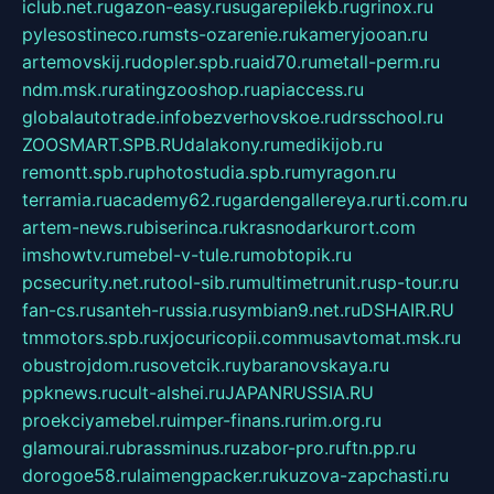
iclub.net.ru
gazon-easy.ru
sugarepilekb.ru
grinox.ru
pylesostineco.ru
msts-ozarenie.ru
kameryjooan.ru
artemovskij.ru
dopler.spb.ru
aid70.ru
metall-perm.ru
ndm.msk.ru
ratingzooshop.ru
apiaccess.ru
globalautotrade.info
bezverhovskoe.ru
drsschool.ru
ZOOSMART.SPB.RU
dalakony.ru
medikijob.ru
remontt.spb.ru
photostudia.spb.ru
myragon.ru
terramia.ru
academy62.ru
gardengallereya.ru
rti.com.ru
artem-news.ru
biserinca.ru
krasnodarkurort.com
imshowtv.ru
mebel-v-tule.ru
mobtopik.ru
pcsecurity.net.ru
tool-sib.ru
multimetrunit.ru
sp-tour.ru
fan-cs.ru
santeh-russia.ru
symbian9.net.ru
DSHAIR.RU
tmmotors.spb.ru
xjocuricopii.com
musavtomat.msk.ru
obustrojdom.ru
sovetcik.ru
ybaranovskaya.ru
ppknews.ru
cult-alshei.ru
JAPANRUSSIA.RU
proekciyamebel.ru
imper-finans.ru
rim.org.ru
glamourai.ru
brassminus.ru
zabor-pro.ru
ftn.pp.ru
dorogoe58.ru
laimengpacker.ru
kuzova-zapchasti.ru