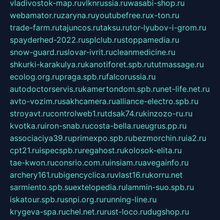
vladivostok-map.ru
vlknrussia.ru
wasabi-shop.ru
webamator.ru
zaryna.ru
youtubefree.ru
x-ton.ru
trade-farm.ru
tajuncos.ru
taksu.ru
tor-lyubov-i-grom.ru
spayderhed-2022.ru
splclub.ru
stoppamedia.ru
snow-guard.ru
slovar-ivrit.ru
cleanmedicine.ru
shkurki-karakulya.ru
kanotiforet.spb.ru
tutmassage.ru
ecolog.org.ru
praga.spb.ru
falcorussia.ru
autodoctorservis.ru
kamertondom.spb.ru
net-life.net.ru
avto-vozim.ru
sakhcamera.ru
alliance-electro.spb.ru
stroyavt.ru
controlweb1.ru
tdsak74.ru
kinzozo-ru.ru
kvotka.ru
iron-snab.ru
costa-bella.ru
eugrus.pp.ru
associaciya39.ru
primexpo.spb.ru
bezmorchin.ru
ia2.ru
cpt21.ru
ispecspb.ru
regahost.ru
kolosok-elita.ru
tae-kwon.ru
consrio.com.ru
insiam.ru
avegainfo.ru
archery161.ru
bigencyclica.ru
vlast16.ru
korru.net
sarmiento.spb.su
extelopedia.ru
lammin-suo.spb.ru
iskatour.spb.ru
snpi.org.ru
running-line.ru
krygeva-spa.ru
chel.net.ru
rust-loco.ru
dugshop.ru