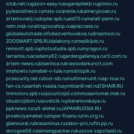
iclub.net.ru
gazon-easy.ru
sugarepilekb.ru
grinox.ru
pylesostineco.ru
msts-ozarenie.ru
kameryjooan.ru
artemovskij.ru
dopler.spb.ru
aid70.ru
metall-perm.ru
ndm.msk.ru
ratingzooshop.ru
apiaccess.ru
globalautotrade.info
bezverhovskoe.ru
drsschool.ru
ZOOSMART.SPB.RU
dalakony.ru
medikijob.ru
remontt.spb.ru
photostudia.spb.ru
myragon.ru
terramia.ru
academy62.ru
gardengallereya.ru
rti.com.ru
artem-news.ru
biserinca.ru
krasnodarkurort.com
imshowtv.ru
mebel-v-tule.ru
mobtopik.ru
pcsecurity.net.ru
tool-sib.ru
multimetrunit.ru
sp-tour.ru
fan-cs.ru
santeh-russia.ru
symbian9.net.ru
DSHAIR.RU
tmmotors.spb.ru
xjocuricopii.com
musavtomat.msk.ru
obustrojdom.ru
sovetcik.ru
ybaranovskaya.ru
ppknews.ru
cult-alshei.ru
JAPANRUSSIA.RU
proekciyamebel.ru
imper-finans.ru
rim.org.ru
glamourai.ru
brassminus.ru
zabor-pro.ru
ftn.pp.ru
dorogoe58.ru
laimengpacker.ru
kuzova-zapchasti.ru