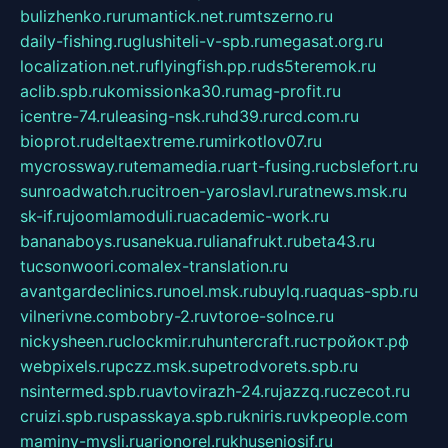
bulizhenko.ru
rumantick.net.ru
mtszerno.ru
daily-fishing.ru
glushiteli-v-spb.ru
megasat.org.ru
localization.net.ru
flyingfish.pp.ru
ds5teremok.ru
aclib.spb.ru
komissionka30.ru
mag-profit.ru
icentre-74.ru
leasing-nsk.ru
hd39.ru
rcd.com.ru
bioprot.ru
deltaextreme.ru
mirkotlov07.ru
mycrossway.ru
temamedia.ru
art-fusing.ru
cbslefort.ru
sunroadwatch.ru
citroen-yaroslavl.ru
ratnews.msk.ru
sk-if.ru
joomlamoduli.ru
academic-work.ru
bananaboys.ru
sanekua.ru
lianafrukt.ru
beta43.ru
tucsonwoori.com
alex-translation.ru
avantgardeclinics.ru
noel.msk.ru
buylq.ru
aquas-spb.ru
vilnerivne.com
bobry-2.ru
vtoroe-solnce.ru
nickysheen.ru
clockmir.ru
huntercraft.ru
стройокт.рф
webpixels.ru
pczz.msk.su
petrodvorets.spb.ru
nsintermed.spb.ru
avtovirazh-24.ru
jazzq.ru
czecot.ru
cruizi.spb.ru
spasskaya.spb.ru
kniris.ru
vkpeople.com
maminy-mysli.ru
arionorel.ru
khuseniosif.ru