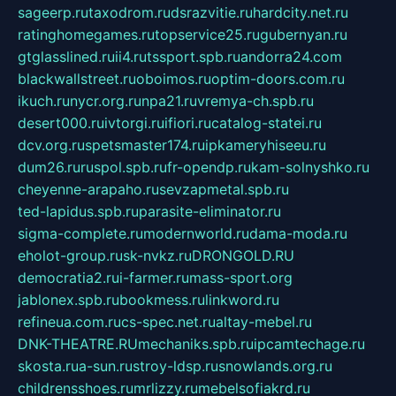
sageerp.ru
taxodrom.ru
dsrazvitie.ru
hardcity.net.ru
ratinghomegames.ru
topservice25.ru
gubernyan.ru
gtglasslined.ru
ii4.ru
tssport.spb.ru
andorra24.com
blackwallstreet.ru
oboimos.ru
optim-doors.com.ru
ikuch.ru
nycr.org.ru
npa21.ru
vremya-ch.spb.ru
desert000.ru
ivtorgi.ru
ifiori.ru
catalog-statei.ru
dcv.org.ru
spetsmaster174.ru
ipkameryhiseeu.ru
dum26.ru
ruspol.spb.ru
fr-opendp.ru
kam-solnyshko.ru
cheyenne-arapaho.ru
sevzapmetal.spb.ru
ted-lapidus.spb.ru
parasite-eliminator.ru
sigma-complete.ru
modernworld.ru
dama-moda.ru
eholot-group.ru
sk-nvkz.ru
DRONGOLD.RU
democratia2.ru
i-farmer.ru
mass-sport.org
jablonex.spb.ru
bookmess.ru
linkword.ru
refineua.com.ru
cs-spec.net.ru
altay-mebel.ru
DNK-THEATRE.RU
mechaniks.spb.ru
ipcamtechage.ru
skosta.ru
a-sun.ru
stroy-ldsp.ru
snowlands.org.ru
childrensshoes.ru
mrlizzy.ru
mebelsofiakrd.ru