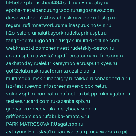
hl-beta.spb.ru
school494.spb.ru
mymubaby.ru
epoha-metalband.ru
ngr.spb.ru
rusgosnews.com
dieselvostok.ru
24hostel.msk.ru
w-dev.ru
f-ship.ru
regsmi.ru
filmnetwork.ru
malinasp.ru
kinosvin.ru
h2o-salon.ru
malutkayork.ru
deltaprim.spb.ru
tango-perm.ru
gooddir.ru
sgv.su
multiki-online.com
webkrasotki.com
cherinvest.ru
detskiy-ostrov.ru
ankou.spb.ru
alvesta1.ru
pdf-creator.ru
nix-files.org.ru
sakhatoday.ru
elektrikersymboler.ru
sputnikyes.ru
golf2club.msk.ru
aeforums.ru
zallclub.ru
multimodal.msk.ru
habaigry.ru
haikko.ru
sobakopedia.ru
isz-fest.ru
ewnc.info
screensaver-clock.net.ru
volnav.spb.ru
comnat.ru
npf.net.ru
7bit.pp.ru
kalugatur.ru
tesiaes.ru
card.com.ru
kazanka.spb.ru
gildiya-kuznecov.ru
kameryboavision.ru
griffoncom.spb.ru
fabrika-emotsiy.ru
PARK-MATROSOVA.RU
agat.spb.ru
avtoyurist-moskva1.ru
hardware.org.ru
схема-авто.рф