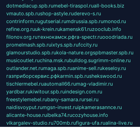
dotmediacup.spb.ru
mebel-tiraspol.ru
all-books.biz
vmauto.spb.ru
shop-astyle.ru
derevo-s.ru
contrinform.ru
gutserial.ru
mdrussia.spb.ru
monod.ru
refine.org.ru
uk-krein.ru
kamensk61.ru
zooclub.info
filonov.org.ru
технокамск.рф
ra-spectr.ru
ooodriada.ru
promelmash.spb.ru
ixtys.spb.ru
fccity.ru
glamourstudio.spb.ru
kola-nature.org
spbmaster.spb.ru
musicoutlet.ru
china.msk.ru
bulldog.su
grimm-online.ru
outlander.net.ru
maga.spb.ru
anime-sell.ru
keseloy.ru
газприборсервис.рф
karmin.spb.ru
shekswood.ru
tischlermebel.ru
automall66.ru
mag-vladimir.ru
yardbar.ru
kiwitour.spb.ru
indesign.com.ru
freestylemebel.ru
bany-samara.ru
rsei.ru
naidisvoyput.ru
mgsn-invest.ru
ipkamerasannce.ru
alicante-house.ru
ibelka74.ru
cozyhouse.info
vlkargalev-studio.ru
700mb.ru
figura-ufa.ru
alina-live.ru
belarusiannews.ru
womenknow.ru
dos-vniimk.ru
sega.net.ru
dv.net.ru
phenomenonsofhistory.com