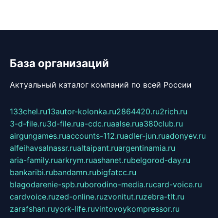
База организаций
Актуальный каталог компаний по всей России
133chel.ru
13autor-kolonka.ru
2864420.ru
2rich.ru
3-d-file.ru
3d-file.ru
a-cdc.ru
aalse.ru
a380club.ru
airgungames.ru
accounts-112.ru
adler-jun.ru
adonyev.ru
alfeihavsalnassr.ru
altaipant.ru
argentinamia.ru
aria-family.ru
arkrym.ru
ashanet.ru
belgorod-day.ru
bankaribi.ru
bandamn.ru
bigfatcc.ru
blagodarenie-spb.ru
borodino-media.ru
card-voice.ru
cardvoice.ru
zed-online.ru
zvonitut.ru
zebra-tlt.ru
zarafshan.ru
york-life.ru
vintovoykompressor.ru