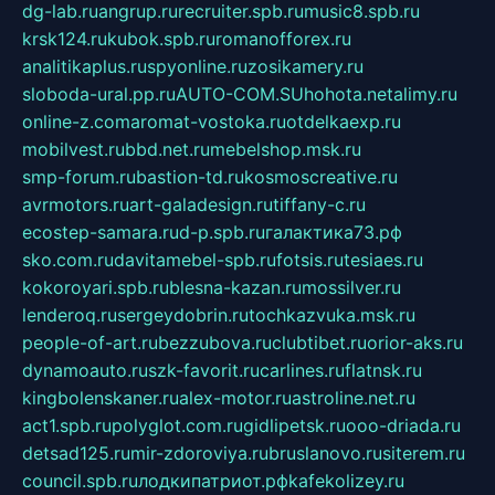
dg-lab.ru
angrup.ru
recruiter.spb.ru
music8.spb.ru
krsk124.ru
kubok.spb.ru
romanofforex.ru
analitikaplus.ru
spyonline.ru
zosikamery.ru
sloboda-ural.pp.ru
AUTO-COM.SU
hohota.net
alimy.ru
online-z.com
aromat-vostoka.ru
otdelkaexp.ru
mobilvest.ru
bbd.net.ru
mebelshop.msk.ru
smp-forum.ru
bastion-td.ru
kosmoscreative.ru
avrmotors.ru
art-galadesign.ru
tiffany-c.ru
ecostep-samara.ru
d-p.spb.ru
галактика73.рф
sko.com.ru
davitamebel-spb.ru
fotsis.ru
tesiaes.ru
kokoroyari.spb.ru
blesna-kazan.ru
mossilver.ru
lenderoq.ru
sergeydobrin.ru
tochkazvuka.msk.ru
people-of-art.ru
bezzubova.ru
clubtibet.ru
orior-aks.ru
dynamoauto.ru
szk-favorit.ru
carlines.ru
flatnsk.ru
kingbolenskaner.ru
alex-motor.ru
astroline.net.ru
act1.spb.ru
polyglot.com.ru
gidlipetsk.ru
ooo-driada.ru
detsad125.ru
mir-zdoroviya.ru
bruslanovo.ru
siterem.ru
council.spb.ru
лодкипатриот.рф
kafekolizey.ru