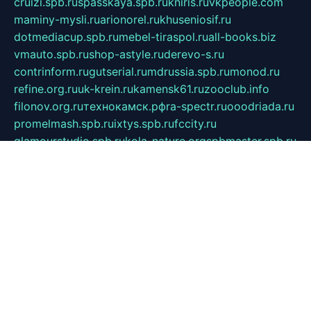
cruizi.spb.ru
spasskaya.spb.ru
kniris.ru
vkpeople.com
maminy-mysli.ru
arionorel.ru
khuseniosif.ru
dotmediacup.spb.ru
mebel-tiraspol.ru
all-books.biz
vmauto.spb.ru
shop-astyle.ru
derevo-s.ru
contrinform.ru
gutserial.ru
mdrussia.spb.ru
monod.ru
refine.org.ru
uk-krein.ru
kamensk61.ru
zooclub.info
filonov.org.ru
технокамск.рф
ra-spectr.ru
ooodriada.ru
promelmash.spb.ru
ixtys.spb.ru
fccity.ru
glamourstudio.spb.ru
kola-nature.org
spbmaster.spb.ru
musicoutlet.ru
china.msk.ru
bulldog.su
grimm-online.ru
outlander.net.ru
maga.spb.ru
anime-sell.ru
keseloy.ru
газприборсервис.рф
karmin.spb.ru
shekswood.ru
tischlermebel.ru
automall66.ru
mag-vladimir.ru
yardbar.ru
kiwitour.spb.ru
indesign.com.ru
freestylemebel.ru
bany-samara.ru
rsei.ru
naidisvoyput.ru
mgsn-invest.ru
ipkamerasannce.ru
alicante-house.ru
ibelka74.ru
cozyhouse.info
vlkargalev-studio.ru
700mb.ru
figura-ufa.ru
alina-live.ru