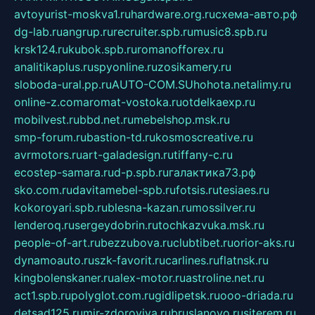
avtoyurist-moskva1.ru
hardware.org.ru
схема-авто.рф
dg-lab.ru
angrup.ru
recruiter.spb.ru
music8.spb.ru
krsk124.ru
kubok.spb.ru
romanofforex.ru
analitikaplus.ru
spyonline.ru
zosikamery.ru
sloboda-ural.pp.ru
AUTO-COM.SU
hohota.net
alimy.ru
online-z.com
aromat-vostoka.ru
otdelkaexp.ru
mobilvest.ru
bbd.net.ru
mebelshop.msk.ru
smp-forum.ru
bastion-td.ru
kosmoscreative.ru
avrmotors.ru
art-galadesign.ru
tiffany-c.ru
ecostep-samara.ru
d-p.spb.ru
галактика73.рф
sko.com.ru
davitamebel-spb.ru
fotsis.ru
tesiaes.ru
kokoroyari.spb.ru
blesna-kazan.ru
mossilver.ru
lenderoq.ru
sergeydobrin.ru
tochkazvuka.msk.ru
people-of-art.ru
bezzubova.ru
clubtibet.ru
orior-aks.ru
dynamoauto.ru
szk-favorit.ru
carlines.ru
flatnsk.ru
kingbolenskaner.ru
alex-motor.ru
astroline.net.ru
act1.spb.ru
polyglot.com.ru
gidlipetsk.ru
ooo-driada.ru
detsad125.ru
mir-zdoroviya.ru
bruslanovo.ru
siterem.ru