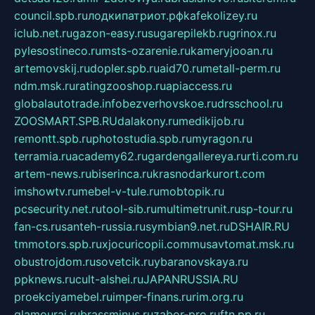
council.spb.ru
лодкипатриот.рф
kafekolizey.ru
iclub.net.ru
gazon-easy.ru
sugarepilekb.ru
grinox.ru
pylesostineco.ru
msts-ozarenie.ru
kameryjooan.ru
artemovskij.ru
dopler.spb.ru
aid70.ru
metall-perm.ru
ndm.msk.ru
ratingzooshop.ru
apiaccess.ru
globalautotrade.info
bezverhovskoe.ru
drsschool.ru
ZOOSMART.SPB.RU
dalakony.ru
medikijob.ru
remontt.spb.ru
photostudia.spb.ru
myragon.ru
terramia.ru
academy62.ru
gardengallereya.ru
rti.com.ru
artem-news.ru
biserinca.ru
krasnodarkurort.com
imshowtv.ru
mebel-v-tule.ru
mobtopik.ru
pcsecurity.net.ru
tool-sib.ru
multimetrunit.ru
sp-tour.ru
fan-cs.ru
santeh-russia.ru
symbian9.net.ru
DSHAIR.RU
tmmotors.spb.ru
xjocuricopii.com
musavtomat.msk.ru
obustrojdom.ru
sovetcik.ru
ybaranovskaya.ru
ppknews.ru
cult-alshei.ru
JAPANRUSSIA.RU
proekciyamebel.ru
imper-finans.ru
rim.org.ru
glamourai.ru
brassminus.ru
zabor-pro.ru
ftn.pp.ru