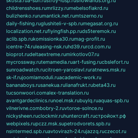
skosta.ru
a-sun.ru
stroy-ldsp.ru
snowlands.org.ru
childrensshoes.ru
mrlizzy.ru
mebelsofiakrd.ru
bulizhenko.ru
rumantick.net.ru
mtszerno.ru
daily-fishing.ru
glushiteli-v-spb.ru
megasat.org.ru
localization.net.ru
flyingfish.pp.ru
ds5teremok.ru
aclib.spb.ru
komissionka30.ru
mag-profit.ru
icentre-74.ru
leasing-nsk.ru
hd39.ru
rcd.com.ru
bioprot.ru
deltaextreme.ru
mirkotlov07.ru
mycrossway.ru
temamedia.ru
art-fusing.ru
cbslefort.ru
sunroadwatch.ru
citroen-yaroslavl.ru
ratnews.msk.ru
sk-if.ru
joomlamoduli.ru
academic-work.ru
bananaboys.ru
sanekua.ru
lianafrukt.ru
beta43.ru
tucsonwoori.com
alex-translation.ru
avantgardeclinics.ru
noel.msk.ru
buylq.ru
aquas-spb.ru
vilnerivne.com
bobry-2.ru
vtoroe-solnce.ru
nickysheen.ru
clockmir.ru
huntercraft.ru
стройокт.рф
webpixels.ru
pczz.msk.su
petrodvorets.spb.ru
nsintermed.spb.ru
avtovirazh-24.ru
jazzq.ru
czecot.ru