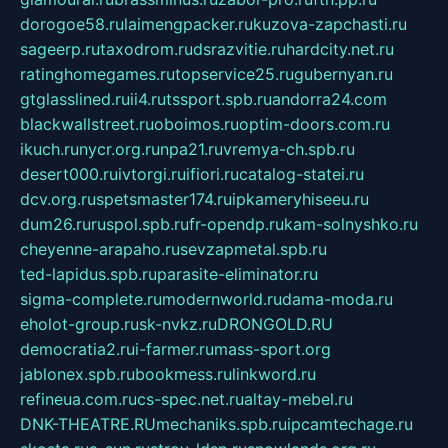
dorogoe58.ru
laimengpacker.ru
kuzova-zapchasti.ru
sageerp.ru
taxodrom.ru
dsrazvitie.ru
hardcity.net.ru
ratinghomegames.ru
topservice25.ru
gubernyan.ru
gtglasslined.ru
ii4.ru
tssport.spb.ru
andorra24.com
blackwallstreet.ru
oboimos.ru
optim-doors.com.ru
ikuch.ru
nycr.org.ru
npa21.ru
vremya-ch.spb.ru
desert000.ru
ivtorgi.ru
ifiori.ru
catalog-statei.ru
dcv.org.ru
spetsmaster174.ru
ipkameryhiseeu.ru
dum26.ru
ruspol.spb.ru
fr-opendp.ru
kam-solnyshko.ru
cheyenne-arapaho.ru
sevzapmetal.spb.ru
ted-lapidus.spb.ru
parasite-eliminator.ru
sigma-complete.ru
modernworld.ru
dama-moda.ru
eholot-group.ru
sk-nvkz.ru
DRONGOLD.RU
democratia2.ru
i-farmer.ru
mass-sport.org
jablonex.spb.ru
bookmess.ru
linkword.ru
refineua.com.ru
cs-spec.net.ru
altay-mebel.ru
DNK-THEATRE.RU
mechaniks.spb.ru
ipcamtechage.ru