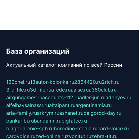
База организаций
Актуальный каталог компаний по всей России
133chel.ru
13autor-kolonka.ru
2864420.ru
2rich.ru
3-d-file.ru
3d-file.ru
a-cdc.ru
aalse.ru
a380club.ru
airgungames.ru
accounts-112.ru
adler-jun.ru
adonyev.ru
alfeihavsalnassr.ru
altaipant.ru
argentinamia.ru
aria-family.ru
arkrym.ru
ashanet.ru
belgorod-day.ru
bankaribi.ru
bandamn.ru
bigfatcc.ru
blagodarenie-spb.ru
borodino-media.ru
card-voice.ru
cardvoice.ru
zed-online.ru
zvonitut.ru
zebra-tlt.ru