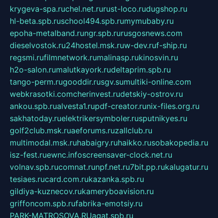
krygeva-spa.ru
chel.net.ru
rust-loco.ru
dugshop.ru
hl-beta.spb.ru
school494.spb.ru
mymubaby.ru
epoha-metalband.ru
ngr.spb.ru
rusgosnews.com
dieselvostok.ru
24hostel.msk.ru
w-dev.ru
f-ship.ru
regsmi.ru
filmnetwork.ru
malinasp.ru
kinosvin.ru
h2o-salon.ru
malutkayork.ru
deltaprim.spb.ru
tango-perm.ru
gooddir.ru
sgv.su
multiki-online.com
webkrasotki.com
cherinvest.ru
detskiy-ostrov.ru
ankou.spb.ru
alvesta1.ru
pdf-creator.ru
nix-files.org.ru
sakhatoday.ru
elektrikersymboler.ru
sputnikyes.ru
golf2club.msk.ru
aeforums.ru
zallclub.ru
multimodal.msk.ru
habaigry.ru
haikko.ru
sobakopedia.ru
isz-fest.ru
ewnc.info
screensaver-clock.net.ru
volnav.spb.ru
comnat.ru
npf.net.ru
7bit.pp.ru
kalugatur.ru
tesiaes.ru
card.com.ru
kazanka.spb.ru
gildiya-kuznecov.ru
kameryboavision.ru
griffoncom.spb.ru
fabrika-emotsiy.ru
PARK-MATROSOVA.RU
agat.spb.ru