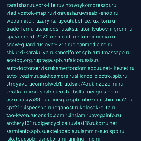
zarafshan.ru
york-life.ru
vintovoykompressor.ru
vladivostok-map.ru
vlknrussia.ru
wasabi-shop.ru
webamator.ru
zaryna.ru
youtubefree.ru
x-ton.ru
trade-farm.ru
tajuncos.ru
taksu.ru
tor-lyubov-i-grom.ru
spayderhed-2022.ru
splclub.ru
stoppamedia.ru
snow-guard.ru
slovar-ivrit.ru
cleanmedicine.ru
shkurki-karakulya.ru
kanotiforet.spb.ru
tutmassage.ru
ecolog.org.ru
praga.spb.ru
falcorussia.ru
autodoctorservis.ru
kamertondom.spb.ru
net-life.net.ru
avto-vozim.ru
sakhcamera.ru
alliance-electro.spb.ru
stroyavt.ru
controlweb1.ru
tdsak74.ru
kinzozo-ru.ru
kvotka.ru
iron-snab.ru
costa-bella.ru
eugrus.pp.ru
associaciya39.ru
primexpo.spb.ru
bezmorchin.ru
ia2.ru
cpt21.ru
ispecspb.ru
regahost.ru
kolosok-elita.ru
tae-kwon.ru
consrio.com.ru
insiam.ru
avegainfo.ru
archery161.ru
bigencyclica.ru
vlast16.ru
korru.net
sarmiento.spb.su
extelopedia.ru
lammin-suo.spb.ru
iskatour.spb.ru
snpi.org.ru
running-line.ru