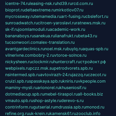
icentre-74.ru
leasing-nsk.ru
hd39.ru
rcd.com.ru
bioprot.ru
deltaextreme.ru
mirkotlov07.ru
mycrossway.ru
temamedia.ru
art-fusing.ru
cbslefort.ru
sunroadwatch.ru
citroen-yaroslavl.ru
ratnews.msk.ru
sk-if.ru
joomlamoduli.ru
academic-work.ru
bananaboys.ru
sanekua.ru
lianafrukt.ru
beta43.ru
tucsonwoori.com
alex-translation.ru
avantgardeclinics.ru
noel.msk.ru
buylq.ru
aquas-spb.ru
vilnerivne.com
bobry-2.ru
vtoroe-solnce.ru
nickysheen.ru
clockmir.ru
huntercraft.ru
стройокт.рф
webpixels.ru
pczz.msk.su
petrodvorets.spb.ru
nsintermed.spb.ru
avtovirazh-24.ru
jazzq.ru
czecot.ru
cruizi.spb.ru
spasskaya.spb.ru
kniris.ru
vkpeople.com
maminy-mysli.ru
arionorel.ru
khuseniosif.ru
dotmediacup.spb.ru
mebel-tiraspol.ru
all-books.biz
vmauto.spb.ru
shop-astyle.ru
derevo-s.ru
contrinform.ru
gutserial.ru
mdrussia.spb.ru
monod.ru
refine.org.ru
uk-krein.ru
kamensk61.ru
zooclub.info