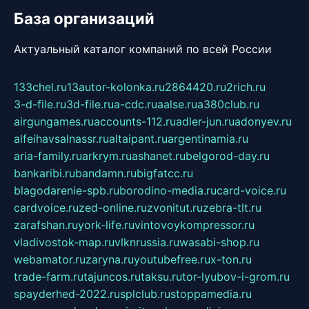
База организаций
Актуальный каталог компаний по всей России
133chel.ru
13autor-kolonka.ru
2864420.ru
2rich.ru
3-d-file.ru
3d-file.ru
a-cdc.ru
aalse.ru
a380club.ru
airgungames.ru
accounts-112.ru
adler-jun.ru
adonyev.ru
alfeihavsalnassr.ru
altaipant.ru
argentinamia.ru
aria-family.ru
arkrym.ru
ashanet.ru
belgorod-day.ru
bankaribi.ru
bandamn.ru
bigfatcc.ru
blagodarenie-spb.ru
borodino-media.ru
card-voice.ru
cardvoice.ru
zed-online.ru
zvonitut.ru
zebra-tlt.ru
zarafshan.ru
york-life.ru
vintovoykompressor.ru
vladivostok-map.ru
vlknrussia.ru
wasabi-shop.ru
webamator.ru
zaryna.ru
youtubefree.ru
x-ton.ru
trade-farm.ru
tajuncos.ru
taksu.ru
tor-lyubov-i-grom.ru
spayderhed-2022.ru
splclub.ru
stoppamedia.ru