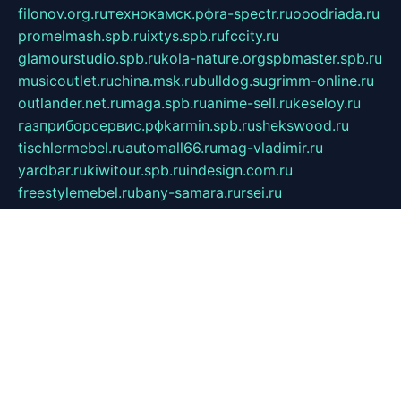
filonov.org.ru
технокамск.рф
ra-spectr.ru
ooodriada.ru
promelmash.spb.ru
ixtys.spb.ru
fccity.ru
glamourstudio.spb.ru
kola-nature.org
spbmaster.spb.ru
musicoutlet.ru
china.msk.ru
bulldog.su
grimm-online.ru
outlander.net.ru
maga.spb.ru
anime-sell.ru
keseloy.ru
газприборсервис.рф
karmin.spb.ru
shekswood.ru
tischlermebel.ru
automall66.ru
mag-vladimir.ru
yardbar.ru
kiwitour.spb.ru
indesign.com.ru
freestylemebel.ru
bany-samara.ru
rsei.ru
naidisvoyput.ru
mgsn-invest.ru
ipkamerasannce.ru
alicante-house.ru
ibelka74.ru
cozyhouse.info
vlkargalev-studio.ru
700mb.ru
figura-ufa.ru
alina-live.ru
belarusiannews.ru
womenknow.ru
dos-vniimk.ru
sega.net.ru
dv.net.ru
phenomenonsofhistory.com
telesputnik.net.ru
wall.pp.ru
pylesosroidmi.ru
gtc-clan.ru
cligs.ru
bibikazap.ru
popova.org.ru
netwhistler.spb.ru
bellvil.ru
bonzon.ru
iss-vladik.ru
defiparis.net.ru
las-gryzas.ru
amku.ru