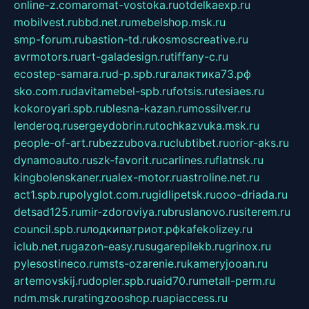
online-z.com
aromat-vostoka.ru
otdelkaexp.ru
mobilvest.ru
bbd.net.ru
mebelshop.msk.ru
smp-forum.ru
bastion-td.ru
kosmoscreative.ru
avrmotors.ru
art-galadesign.ru
tiffany-c.ru
ecostep-samara.ru
d-p.spb.ru
галактика73.рф
sko.com.ru
davitamebel-spb.ru
fotsis.ru
tesiaes.ru
kokoroyari.spb.ru
blesna-kazan.ru
mossilver.ru
lenderoq.ru
sergeydobrin.ru
tochkazvuka.msk.ru
people-of-art.ru
bezzubova.ru
clubtibet.ru
orior-aks.ru
dynamoauto.ru
szk-favorit.ru
carlines.ru
flatnsk.ru
kingbolenskaner.ru
alex-motor.ru
astroline.net.ru
act1.spb.ru
polyglot.com.ru
gidlipetsk.ru
ooo-driada.ru
detsad125.ru
mir-zdoroviya.ru
bruslanovo.ru
siterem.ru
council.spb.ru
лодкипатриот.рф
kafekolizey.ru
iclub.net.ru
gazon-easy.ru
sugarepilekb.ru
grinox.ru
pylesostineco.ru
msts-ozarenie.ru
kameryjooan.ru
artemovskij.ru
dopler.spb.ru
aid70.ru
metall-perm.ru
ndm.msk.ru
ratingzooshop.ru
apiaccess.ru