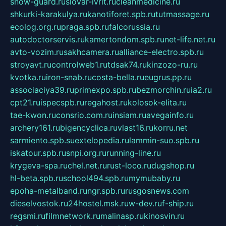
snow-guard.ru
slovar-ivrit.ru
cleanmedicine.ru
shkurki-karakulya.ru
kanotiforet.spb.ru
tutmassage.ru
ecolog.org.ru
praga.spb.ru
falcorussia.ru
autodoctorservis.ru
kamertondom.spb.ru
net-life.net.ru
avto-vozim.ru
sakhcamera.ru
alliance-electro.spb.ru
stroyavt.ru
controlweb1.ru
tdsak74.ru
kinzozo-ru.ru
kvotka.ru
iron-snab.ru
costa-bella.ru
eugrus.pp.ru
associaciya39.ru
primexpo.spb.ru
bezmorchin.ru
ia2.ru
cpt21.ru
ispecspb.ru
regahost.ru
kolosok-elita.ru
tae-kwon.ru
consrio.com.ru
insiam.ru
avegainfo.ru
archery161.ru
bigencyclica.ru
vlast16.ru
korru.net
sarmiento.spb.su
extelopedia.ru
lammin-suo.spb.ru
iskatour.spb.ru
snpi.org.ru
running-line.ru
krygeva-spa.ru
chel.net.ru
rust-loco.ru
dugshop.ru
hl-beta.spb.ru
school494.spb.ru
mymubaby.ru
epoha-metalband.ru
ngr.spb.ru
rusgosnews.com
dieselvostok.ru
24hostel.msk.ru
w-dev.ru
f-ship.ru
regsmi.ru
filmnetwork.ru
malinasp.ru
kinosvin.ru