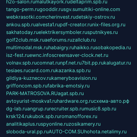
h2o-salon.ru
malutkayork.ru
deltaprim.spb.ru
tango-perm.ru
gooddir.ru
sgv.su
multiki-online.com
webkrasotki.com
cherinvest.ru
detskiy-ostrov.ru
ankou.spb.ru
alvesta1.ru
pdf-creator.ru
nix-files.org.ru
sakhatoday.ru
elektrikersymboler.ru
sputnikyes.ru
golf2club.msk.ru
aeforums.ru
zallclub.ru
multimodal.msk.ru
habaigry.ru
haikko.ru
sobakopedia.ru
isz-fest.ru
ewnc.info
screensaver-clock.net.ru
volnav.spb.ru
comnat.ru
npf.net.ru
7bit.pp.ru
kalugatur.ru
tesiaes.ru
card.com.ru
kazanka.spb.ru
gildiya-kuznecov.ru
kameryboavision.ru
griffoncom.spb.ru
fabrika-emotsiy.ru
PARK-MATROSOVA.RU
agat.spb.ru
avtoyurist-moskva1.ru
hardware.org.ru
схема-авто.рф
dg-lab.ru
angrup.ru
recruiter.spb.ru
music8.spb.ru
krsk124.ru
kubok.spb.ru
romanofforex.ru
analitikaplus.ru
spyonline.ru
zosikamery.ru
sloboda-ural.pp.ru
AUTO-COM.SU
hohota.net
alimy.ru