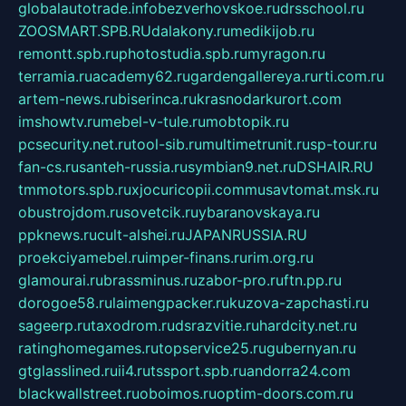
globalautotrade.info
bezverhovskoe.ru
drsschool.ru
ZOOSMART.SPB.RU
dalakony.ru
medikijob.ru
remontt.spb.ru
photostudia.spb.ru
myragon.ru
terramia.ru
academy62.ru
gardengallereya.ru
rti.com.ru
artem-news.ru
biserinca.ru
krasnodarkurort.com
imshowtv.ru
mebel-v-tule.ru
mobtopik.ru
pcsecurity.net.ru
tool-sib.ru
multimetrunit.ru
sp-tour.ru
fan-cs.ru
santeh-russia.ru
symbian9.net.ru
DSHAIR.RU
tmmotors.spb.ru
xjocuricopii.com
musavtomat.msk.ru
obustrojdom.ru
sovetcik.ru
ybaranovskaya.ru
ppknews.ru
cult-alshei.ru
JAPANRUSSIA.RU
proekciyamebel.ru
imper-finans.ru
rim.org.ru
glamourai.ru
brassminus.ru
zabor-pro.ru
ftn.pp.ru
dorogoe58.ru
laimengpacker.ru
kuzova-zapchasti.ru
sageerp.ru
taxodrom.ru
dsrazvitie.ru
hardcity.net.ru
ratinghomegames.ru
topservice25.ru
gubernyan.ru
gtglasslined.ru
ii4.ru
tssport.spb.ru
andorra24.com
blackwallstreet.ru
oboimos.ru
optim-doors.com.ru