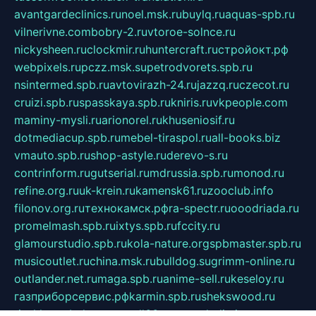
avantgardeclinics.ru
noel.msk.ru
buylq.ru
aquas-spb.ru
vilnerivne.com
bobry-2.ru
vtoroe-solnce.ru
nickysheen.ru
clockmir.ru
huntercraft.ru
стройокт.рф
webpixels.ru
pczz.msk.su
petrodvorets.spb.ru
nsintermed.spb.ru
avtovirazh-24.ru
jazzq.ru
czecot.ru
cruizi.spb.ru
spasskaya.spb.ru
kniris.ru
vkpeople.com
maminy-mysli.ru
arionorel.ru
khuseniosif.ru
dotmediacup.spb.ru
mebel-tiraspol.ru
all-books.biz
vmauto.spb.ru
shop-astyle.ru
derevo-s.ru
contrinform.ru
gutserial.ru
mdrussia.spb.ru
monod.ru
refine.org.ru
uk-krein.ru
kamensk61.ru
zooclub.info
filonov.org.ru
технокамск.рф
ra-spectr.ru
ooodriada.ru
promelmash.spb.ru
ixtys.spb.ru
fccity.ru
glamourstudio.spb.ru
kola-nature.org
spbmaster.spb.ru
musicoutlet.ru
china.msk.ru
bulldog.su
grimm-online.ru
outlander.net.ru
maga.spb.ru
anime-sell.ru
keseloy.ru
газприборсервис.рф
karmin.spb.ru
shekswood.ru
tischlermebel.ru
automall66.ru
mag-vladimir.ru