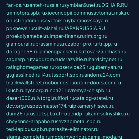
fan-cs.ru
santeh-russia.ru
symbian9.net.ru
DSHAIR.RU
tmmotors.spb.ru
xjocuricopii.com
musavtomat.msk.ru
obustrojdom.ru
sovetcik.ru
ybaranovskaya.ru
ppknews.ru
cult-alshei.ru
JAPANRUSSIA.RU
proekciyamebel.ru
imper-finans.ru
rim.org.ru
glamourai.ru
brassminus.ru
zabor-pro.ru
ftn.pp.ru
dorogoe58.ru
laimengpacker.ru
kuzova-zapchasti.ru
sageerp.ru
taxodrom.ru
dsrazvitie.ru
hardcity.net.ru
ratinghomegames.ru
topservice25.ru
gubernyan.ru
gtglasslined.ru
ii4.ru
tssport.spb.ru
andorra24.com
blackwallstreet.ru
oboimos.ru
optim-doors.com.ru
ikuch.ru
nycr.org.ru
npa21.ru
vremya-ch.spb.ru
desert000.ru
ivtorgi.ru
ifiori.ru
catalog-statei.ru
dcv.org.ru
spetsmaster174.ru
ipkameryhiseeu.ru
dum26.ru
ruspol.spb.ru
fr-opendp.ru
kam-solnyshko.ru
cheyenne-arapaho.ru
sevzapmetal.spb.ru
ted-lapidus.spb.ru
parasite-eliminator.ru
sigma-complete.ru
modernworld.ru
dama-moda.ru