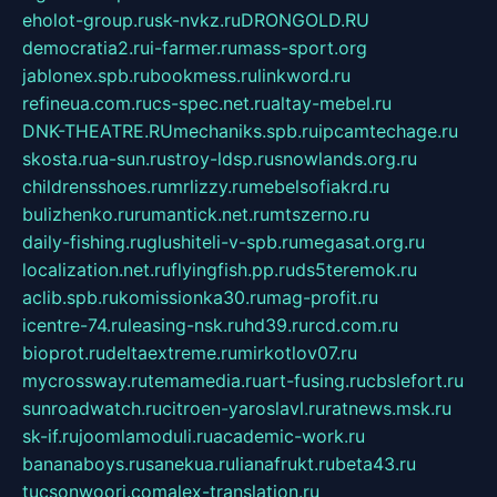
eholot-group.ru
sk-nvkz.ru
DRONGOLD.RU
democratia2.ru
i-farmer.ru
mass-sport.org
jablonex.spb.ru
bookmess.ru
linkword.ru
refineua.com.ru
cs-spec.net.ru
altay-mebel.ru
DNK-THEATRE.RU
mechaniks.spb.ru
ipcamtechage.ru
skosta.ru
a-sun.ru
stroy-ldsp.ru
snowlands.org.ru
childrensshoes.ru
mrlizzy.ru
mebelsofiakrd.ru
bulizhenko.ru
rumantick.net.ru
mtszerno.ru
daily-fishing.ru
glushiteli-v-spb.ru
megasat.org.ru
localization.net.ru
flyingfish.pp.ru
ds5teremok.ru
aclib.spb.ru
komissionka30.ru
mag-profit.ru
icentre-74.ru
leasing-nsk.ru
hd39.ru
rcd.com.ru
bioprot.ru
deltaextreme.ru
mirkotlov07.ru
mycrossway.ru
temamedia.ru
art-fusing.ru
cbslefort.ru
sunroadwatch.ru
citroen-yaroslavl.ru
ratnews.msk.ru
sk-if.ru
joomlamoduli.ru
academic-work.ru
bananaboys.ru
sanekua.ru
lianafrukt.ru
beta43.ru
tucsonwoori.com
alex-translation.ru