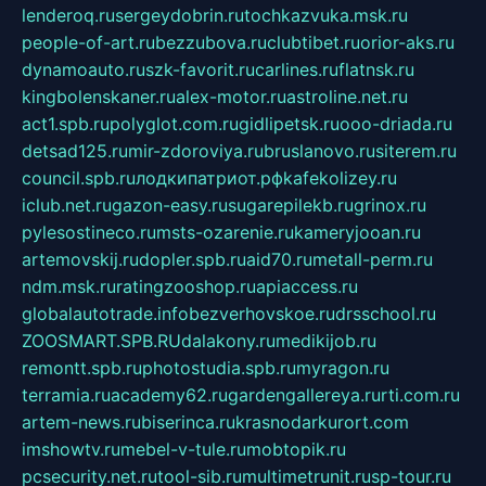
lenderoq.ru
sergeydobrin.ru
tochkazvuka.msk.ru
people-of-art.ru
bezzubova.ru
clubtibet.ru
orior-aks.ru
dynamoauto.ru
szk-favorit.ru
carlines.ru
flatnsk.ru
kingbolenskaner.ru
alex-motor.ru
astroline.net.ru
act1.spb.ru
polyglot.com.ru
gidlipetsk.ru
ooo-driada.ru
detsad125.ru
mir-zdoroviya.ru
bruslanovo.ru
siterem.ru
council.spb.ru
лодкипатриот.рф
kafekolizey.ru
iclub.net.ru
gazon-easy.ru
sugarepilekb.ru
grinox.ru
pylesostineco.ru
msts-ozarenie.ru
kameryjooan.ru
artemovskij.ru
dopler.spb.ru
aid70.ru
metall-perm.ru
ndm.msk.ru
ratingzooshop.ru
apiaccess.ru
globalautotrade.info
bezverhovskoe.ru
drsschool.ru
ZOOSMART.SPB.RU
dalakony.ru
medikijob.ru
remontt.spb.ru
photostudia.spb.ru
myragon.ru
terramia.ru
academy62.ru
gardengallereya.ru
rti.com.ru
artem-news.ru
biserinca.ru
krasnodarkurort.com
imshowtv.ru
mebel-v-tule.ru
mobtopik.ru
pcsecurity.net.ru
tool-sib.ru
multimetrunit.ru
sp-tour.ru