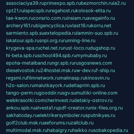
associaciya39.ru
primexpo.spb.ru
bezmorchin.ru
ia2.ru
cpt21.ru
ispecspb.ru
regahost.ru
kolosok-elita.ru
tae-kwon.ru
consrio.com.ru
insiam.ru
avegainfo.ru
archery161.ru
bigencyclica.ru
vlast16.ru
korru.net
sarmiento.spb.su
extelopedia.ru
lammin-suo.spb.ru
iskatour.spb.ru
snpi.org.ru
running-line.ru
krygeva-spa.ru
chel.net.ru
rust-loco.ru
dugshop.ru
hl-beta.spb.ru
school494.spb.ru
mymubaby.ru
epoha-metalband.ru
ngr.spb.ru
rusgosnews.com
dieselvostok.ru
24hostel.msk.ru
w-dev.ru
f-ship.ru
regsmi.ru
filmnetwork.ru
malinasp.ru
kinosvin.ru
h2o-salon.ru
malutkayork.ru
deltaprim.spb.ru
tango-perm.ru
gooddir.ru
sgv.su
multiki-online.com
webkrasotki.com
cherinvest.ru
detskiy-ostrov.ru
ankou.spb.ru
alvesta1.ru
pdf-creator.ru
nix-files.org.ru
sakhatoday.ru
elektrikersymboler.ru
sputnikyes.ru
golf2club.msk.ru
aeforums.ru
zallclub.ru
multimodal.msk.ru
habaigry.ru
haikko.ru
sobakopedia.ru