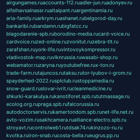
airgungames.ru
accounts-112.ru
adler-jun.ru
adonyev.ru
alfeihavsalnassr.ru
altaipant.ru
argentinamia.ru
aria-family.ru
arkrym.ru
ashanet.ru
belgorod-day.ru
bankaribi.ru
bandamn.ru
bigfatcc.ru
blagodarenie-spb.ru
borodino-media.ru
card-voice.ru
cardvoice.ru
zed-online.ru
zvonitut.ru
zebra-tlt.ru
zarafshan.ru
york-life.ru
vintovoykompressor.ru
vladivostok-map.ru
vlknrussia.ru
wasabi-shop.ru
webamator.ru
zaryna.ru
youtubefree.ru
x-ton.ru
trade-farm.ru
tajuncos.ru
taksu.ru
tor-lyubov-i-grom.ru
spayderhed-2022.ru
splclub.ru
stoppamedia.ru
snow-guard.ru
slovar-ivrit.ru
cleanmedicine.ru
shkurki-karakulya.ru
kanotiforet.spb.ru
tutmassage.ru
ecolog.org.ru
praga.spb.ru
falcorussia.ru
autodoctorservis.ru
kamertondom.spb.ru
net-life.net.ru
avto-vozim.ru
sakhcamera.ru
alliance-electro.spb.ru
stroyavt.ru
controlweb1.ru
tdsak74.ru
kinzozo-ru.ru
kvotka.ru
iron-snab.ru
costa-bella.ru
eugrus.pp.ru