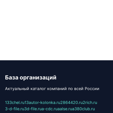
База организаций
Актуальный каталог компаний по всей России
133chel.ru
13autor-kolonka.ru
2864420.ru
2rich.ru
3-d-file.ru
3d-file.ru
a-cdc.ru
aalse.ru
a380club.ru