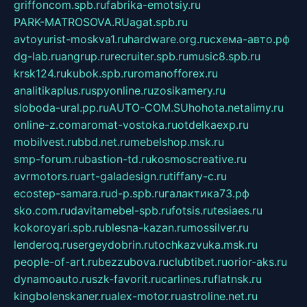
griffoncom.spb.ru
fabrika-emotsiy.ru
PARK-MATROSOVA.RU
agat.spb.ru
avtoyurist-moskva1.ru
hardware.org.ru
схема-авто.рф
dg-lab.ru
angrup.ru
recruiter.spb.ru
music8.spb.ru
krsk124.ru
kubok.spb.ru
romanofforex.ru
analitikaplus.ru
spyonline.ru
zosikamery.ru
sloboda-ural.pp.ru
AUTO-COM.SU
hohota.net
alimy.ru
online-z.com
aromat-vostoka.ru
otdelkaexp.ru
mobilvest.ru
bbd.net.ru
mebelshop.msk.ru
smp-forum.ru
bastion-td.ru
kosmoscreative.ru
avrmotors.ru
art-galadesign.ru
tiffany-c.ru
ecostep-samara.ru
d-p.spb.ru
галактика73.рф
sko.com.ru
davitamebel-spb.ru
fotsis.ru
tesiaes.ru
kokoroyari.spb.ru
blesna-kazan.ru
mossilver.ru
lenderoq.ru
sergeydobrin.ru
tochkazvuka.msk.ru
people-of-art.ru
bezzubova.ru
clubtibet.ru
orior-aks.ru
dynamoauto.ru
szk-favorit.ru
carlines.ru
flatnsk.ru
kingbolenskaner.ru
alex-motor.ru
astroline.net.ru