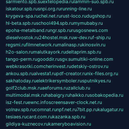
sarmiento.spb.su
extelopedia.ru
lammin-suo.spb.ru
iskatour.spb.ru
snpi.org.ru
running-line.ru
krygeva-spa.ru
chel.net.ru
rust-loco.ru
dugshop.ru
hl-beta.spb.ru
school494.spb.ru
mymubaby.ru
epoha-metalband.ru
ngr.spb.ru
rusgosnews.com
dieselvostok.ru
24hostel.msk.ru
w-dev.ru
f-ship.ru
regsmi.ru
filmnetwork.ru
malinasp.ru
kinosvin.ru
h2o-salon.ru
malutkayork.ru
deltaprim.spb.ru
tango-perm.ru
gooddir.ru
sgv.su
multiki-online.com
webkrasotki.com
cherinvest.ru
detskiy-ostrov.ru
ankou.spb.ru
alvesta1.ru
pdf-creator.ru
nix-files.org.ru
sakhatoday.ru
elektrikersymboler.ru
sputnikyes.ru
golf2club.msk.ru
aeforums.ru
zallclub.ru
multimodal.msk.ru
habaigry.ru
haikko.ru
sobakopedia.ru
isz-fest.ru
ewnc.info
screensaver-clock.net.ru
volnav.spb.ru
comnat.ru
npf.net.ru
7bit.pp.ru
kalugatur.ru
tesiaes.ru
card.com.ru
kazanka.spb.ru
gildiya-kuznecov.ru
kameryboavision.ru