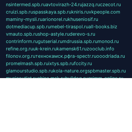
nsintermed.spb.ru
avtovirazh-24.ru
jazzq.ru
czecot.ru
cruizi.spb.ru
spasskaya.spb.ru
kniris.ru
vkpeople.com
maminy-mysli.ru
arionorel.ru
khuseniosif.ru
dotmediacup.spb.ru
mebel-tiraspol.ru
all-books.biz
vmauto.spb.ru
shop-astyle.ru
derevo-s.ru
contrinform.ru
gutserial.ru
mdrussia.spb.ru
monod.ru
refine.org.ru
uk-krein.ru
kamensk61.ru
zooclub.info
filonov.org.ru
технокамск.рф
ra-spectr.ru
ooodriada.ru
promelmash.spb.ru
ixtys.spb.ru
fccity.ru
glamourstudio.spb.ru
kola-nature.org
spbmaster.spb.ru
musicoutlet.ru
china.msk.ru
bulldog.su
grimm-online.ru
outlander.net.ru
maga.spb.ru
anime-sell.ru
keseloy.ru
газприборсервис.рф
karmin.spb.ru
shekswood.ru
tischlermebel.ru
automall66.ru
mag-vladimir.ru
yardbar.ru
kiwitour.spb.ru
indesign.com.ru
freestylemebel.ru
bany-samara.ru
rsei.ru
naidisvoyput.ru
mgsn-invest.ru
ipkamerasannce.ru
alicante-house.ru
ibelka74.ru
cozyhouse.info