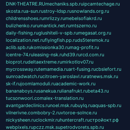
DNK-THEATRE.RU
mechaniks.spb.ru
ipcamtechage.ru
skosta.ru
a-sun.ru
stroy-ldsp.ru
snowlands.org.ru
childrensshoes.ru
mrlizzy.ru
mebelsofiakrd.ru
bulizhenko.ru
rumantick.net.ru
mtszerno.ru
daily-fishing.ru
glushiteli-v-spb.ru
megasat.org.ru
localization.net.ru
flyingfish.pp.ru
ds5teremok.ru
aclib.spb.ru
komissionka30.ru
mag-profit.ru
icentre-74.ru
leasing-nsk.ru
hd39.ru
rcd.com.ru
bioprot.ru
deltaextreme.ru
mirkotlov07.ru
mycrossway.ru
temamedia.ru
art-fusing.ru
cbslefort.ru
sunroadwatch.ru
citroen-yaroslavl.ru
ratnews.msk.ru
sk-if.ru
joomlamoduli.ru
academic-work.ru
bananaboys.ru
sanekua.ru
lianafrukt.ru
beta43.ru
tucsonwoori.com
alex-translation.ru
avantgardeclinics.ru
noel.msk.ru
buylq.ru
aquas-spb.ru
vilnerivne.com
bobry-2.ru
vtoroe-solnce.ru
nickysheen.ru
clockmir.ru
huntercraft.ru
стройокт.рф
webpixels.ru
pczz.msk.su
petrodvorets.spb.ru