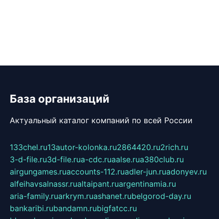
База организаций
Актуальный каталог компаний по всей России
133chel.ru
13autor-kolonka.ru
2864420.ru
2rich.ru
3-d-file.ru
3d-file.ru
a-cdc.ru
aalse.ru
a380club.ru
airgungames.ru
accounts-112.ru
adler-jun.ru
adonyev.ru
alfeihavsalnassr.ru
altaipant.ru
argentinamia.ru
aria-family.ru
arkrym.ru
ashanet.ru
belgorod-day.ru
bankaribi.ru
bandamn.ru
bigfatcc.ru