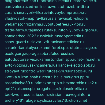
blagodarenie-spb.ru
borodino-media.ru
card-voice.ru
cardvoice.ru
zed-online.ru
zvonitut.ru
zebra-tlt.ru
zarafshan.ru
york-life.ru
vintovoykompressor.ru
vladivostok-map.ru
vlknrussia.ru
wasabi-shop.ru
webamator.ru
zaryna.ru
youtubefree.ru
x-ton.ru
trade-farm.ru
tajuncos.ru
taksu.ru
tor-lyubov-i-grom.ru
spayderhed-2022.ru
splclub.ru
stoppamedia.ru
snow-guard.ru
slovar-ivrit.ru
cleanmedicine.ru
shkurki-karakulya.ru
kanotiforet.spb.ru
tutmassage.ru
ecolog.org.ru
praga.spb.ru
falcorussia.ru
autodoctorservis.ru
kamertondom.spb.ru
net-life.net.ru
avto-vozim.ru
sakhcamera.ru
alliance-electro.spb.ru
stroyavt.ru
controlweb1.ru
tdsak74.ru
kinzozo-ru.ru
kvotka.ru
iron-snab.ru
costa-bella.ru
eugrus.pp.ru
associaciya39.ru
primexpo.spb.ru
bezmorchin.ru
ia2.ru
cpt21.ru
ispecspb.ru
regahost.ru
kolosok-elita.ru
tae-kwon.ru
consrio.com.ru
insiam.ru
avegainfo.ru
archery161.ru
bigencyclica.ru
vlast16.ru
korru.net