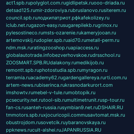
act1.spb.ru
polyglot.com.ru
gidlipetsk.ru
ooo-driada.ru
detsad125.ru
mir-zdoroviya.ru
bruslanovo.ru
siterem.ru
council.spb.ru
лодкипатриот.рф
kafekolizey.ru
iclub.net.ru
gazon-easy.ru
sugarepilekb.ru
grinox.ru
pylesostineco.ru
msts-ozarenie.ru
kameryjooan.ru
artemovskij.ru
dopler.spb.ru
aid70.ru
metall-perm.ru
ndm.msk.ru
ratingzooshop.ru
apiaccess.ru
globalautotrade.info
bezverhovskoe.ru
drsschool.ru
ZOOSMART.SPB.RU
dalakony.ru
medikijob.ru
remontt.spb.ru
photostudia.spb.ru
myragon.ru
terramia.ru
academy62.ru
gardengallereya.ru
rti.com.ru
artem-news.ru
biserinca.ru
krasnodarkurort.com
imshowtv.ru
mebel-v-tule.ru
mobtopik.ru
pcsecurity.net.ru
tool-sib.ru
multimetrunit.ru
sp-tour.ru
fan-cs.ru
santeh-russia.ru
symbian9.net.ru
DSHAIR.RU
tmmotors.spb.ru
xjocuricopii.com
musavtomat.msk.ru
obustrojdom.ru
sovetcik.ru
ybaranovskaya.ru
ppknews.ru
cult-alshei.ru
JAPANRUSSIA.RU