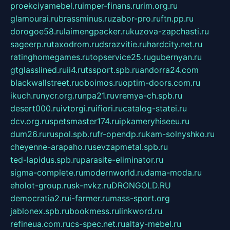
proekciyamebel.ru
imper-finans.ru
rim.org.ru
glamourai.ru
brassminus.ru
zabor-pro.ru
ftn.pp.ru
dorogoe58.ru
laimengpacker.ru
kuzova-zapchasti.ru
sageerp.ru
taxodrom.ru
dsrazvitie.ru
hardcity.net.ru
ratinghomegames.ru
topservice25.ru
gubernyan.ru
gtglasslined.ru
ii4.ru
tssport.spb.ru
andorra24.com
blackwallstreet.ru
oboimos.ru
optim-doors.com.ru
ikuch.ru
nycr.org.ru
npa21.ru
vremya-ch.spb.ru
desert000.ru
ivtorgi.ru
ifiori.ru
catalog-statei.ru
dcv.org.ru
spetsmaster174.ru
ipkameryhiseeu.ru
dum26.ru
ruspol.spb.ru
fr-opendp.ru
kam-solnyshko.ru
cheyenne-arapaho.ru
sevzapmetal.spb.ru
ted-lapidus.spb.ru
parasite-eliminator.ru
sigma-complete.ru
modernworld.ru
dama-moda.ru
eholot-group.ru
sk-nvkz.ru
DRONGOLD.RU
democratia2.ru
i-farmer.ru
mass-sport.org
jablonex.spb.ru
bookmess.ru
linkword.ru
refineua.com.ru
cs-spec.net.ru
altay-mebel.ru