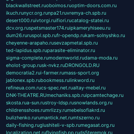
blackwallstreet.ru
oboimos.ru
optim-doors.com.ru
ikuch.ru
nycr.org.ru
npa21.ru
vremya-ch.spb.ru
desert000.ru
ivtorgi.ru
ifiori.ru
catalog-statei.ru
dcv.org.ru
spetsmaster174.ru
ipkameryhiseeu.ru
dum26.ru
ruspol.spb.ru
fr-opendp.ru
kam-solnyshko.ru
cheyenne-arapaho.ru
sevzapmetal.spb.ru
ted-lapidus.spb.ru
parasite-eliminator.ru
sigma-complete.ru
modernworld.ru
dama-moda.ru
eholot-group.ru
sk-nvkz.ru
DRONGOLD.RU
democratia2.ru
i-farmer.ru
mass-sport.org
jablonex.spb.ru
bookmess.ru
linkword.ru
refineua.com.ru
cs-spec.net.ru
altay-mebel.ru
DNK-THEATRE.RU
mechaniks.spb.ru
ipcamtechage.ru
skosta.ru
a-sun.ru
stroy-ldsp.ru
snowlands.org.ru
childrensshoes.ru
mrlizzy.ru
mebelsofiakrd.ru
bulizhenko.ru
rumantick.net.ru
mtszerno.ru
daily-fishing.ru
glushiteli-v-spb.ru
megasat.org.ru
localization.net.ru
flyingfish.pp.ru
ds5teremok.ru