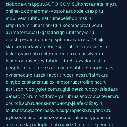
sloboda-ural.pp.ru
AUTO-COM.SU
hohota.net
alimy.ru
online-z.com
aromat-vostoka.ru
otdelkaexp.ru
mobilvest.ru
bbd.net.ru
mebelshop.msk.ru
smp-forum.ru
bastion-td.ru
kosmoscreative.ru
avrmotors.ru
art-galadesign.ru
tiffany-c.ru
ecostep-samara.ru
d-p.spb.ru
галактика73.рф
sko.com.ru
davitamebel-spb.ru
fotsis.ru
tesiaes.ru
kokoroyari.spb.ru
blesna-kazan.ru
mossilver.ru
lenderoq.ru
sergeydobrin.ru
tochkazvuka.msk.ru
people-of-art.ru
bezzubova.ru
clubtibet.ru
orior-aks.ru
dynamoauto.ru
szk-favorit.ru
carlines.ru
flatnsk.ru
kingbolenskaner.ru
alex-motor.ru
astroline.net.ru
act1.spb.ru
polyglot.com.ru
gidlipetsk.ru
ooo-driada.ru
detsad125.ru
mir-zdoroviya.ru
bruslanovo.ru
siterem.ru
council.spb.ru
лодкипатриот.рф
kafekolizey.ru
iclub.net.ru
gazon-easy.ru
sugarepilekb.ru
grinox.ru
pylesostineco.ru
msts-ozarenie.ru
kameryjooan.ru
artemovskij.ru
dopler.spb.ru
aid70.ru
metall-perm.ru