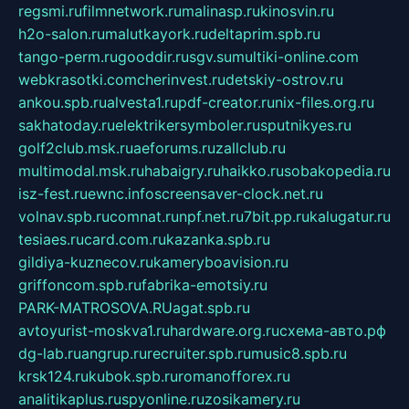
regsmi.ru
filmnetwork.ru
malinasp.ru
kinosvin.ru
h2o-salon.ru
malutkayork.ru
deltaprim.spb.ru
tango-perm.ru
gooddir.ru
sgv.su
multiki-online.com
webkrasotki.com
cherinvest.ru
detskiy-ostrov.ru
ankou.spb.ru
alvesta1.ru
pdf-creator.ru
nix-files.org.ru
sakhatoday.ru
elektrikersymboler.ru
sputnikyes.ru
golf2club.msk.ru
aeforums.ru
zallclub.ru
multimodal.msk.ru
habaigry.ru
haikko.ru
sobakopedia.ru
isz-fest.ru
ewnc.info
screensaver-clock.net.ru
volnav.spb.ru
comnat.ru
npf.net.ru
7bit.pp.ru
kalugatur.ru
tesiaes.ru
card.com.ru
kazanka.spb.ru
gildiya-kuznecov.ru
kameryboavision.ru
griffoncom.spb.ru
fabrika-emotsiy.ru
PARK-MATROSOVA.RU
agat.spb.ru
avtoyurist-moskva1.ru
hardware.org.ru
схема-авто.рф
dg-lab.ru
angrup.ru
recruiter.spb.ru
music8.spb.ru
krsk124.ru
kubok.spb.ru
romanofforex.ru
analitikaplus.ru
spyonline.ru
zosikamery.ru