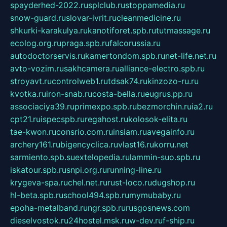
spayderhed-2022.ru
splclub.ru
stoppamedia.ru
snow-guard.ru
slovar-ivrit.ru
cleanmedicine.ru
shkurki-karakulya.ru
kanotiforet.spb.ru
tutmassage.ru
ecolog.org.ru
praga.spb.ru
falcorussia.ru
autodoctorservis.ru
kamertondom.spb.ru
net-life.net.ru
avto-vozim.ru
sakhcamera.ru
alliance-electro.spb.ru
stroyavt.ru
controlweb1.ru
tdsak74.ru
kinzozo-ru.ru
kvotka.ru
iron-snab.ru
costa-bella.ru
eugrus.pp.ru
associaciya39.ru
primexpo.spb.ru
bezmorchin.ru
ia2.ru
cpt21.ru
ispecspb.ru
regahost.ru
kolosok-elita.ru
tae-kwon.ru
consrio.com.ru
insiam.ru
avegainfo.ru
archery161.ru
bigencyclica.ru
vlast16.ru
korru.net
sarmiento.spb.su
extelopedia.ru
lammin-suo.spb.ru
iskatour.spb.ru
snpi.org.ru
running-line.ru
krygeva-spa.ru
chel.net.ru
rust-loco.ru
dugshop.ru
hl-beta.spb.ru
school494.spb.ru
mymubaby.ru
epoha-metalband.ru
ngr.spb.ru
rusgosnews.com
dieselvostok.ru
24hostel.msk.ru
w-dev.ru
f-ship.ru