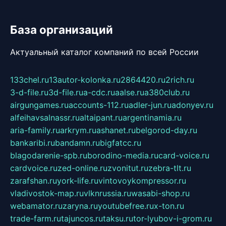
База организаций
Актуальный каталог компаний по всей России
133chel.ru
13autor-kolonka.ru
2864420.ru
2rich.ru
3-d-file.ru
3d-file.ru
a-cdc.ru
aalse.ru
a380club.ru
airgungames.ru
accounts-112.ru
adler-jun.ru
adonyev.ru
alfeihavsalnassr.ru
altaipant.ru
argentinamia.ru
aria-family.ru
arkrym.ru
ashanet.ru
belgorod-day.ru
bankaribi.ru
bandamn.ru
bigfatcc.ru
blagodarenie-spb.ru
borodino-media.ru
card-voice.ru
cardvoice.ru
zed-online.ru
zvonitut.ru
zebra-tlt.ru
zarafshan.ru
york-life.ru
vintovoykompressor.ru
vladivostok-map.ru
vlknrussia.ru
wasabi-shop.ru
webamator.ru
zaryna.ru
youtubefree.ru
x-ton.ru
trade-farm.ru
tajuncos.ru
taksu.ru
tor-lyubov-i-grom.ru