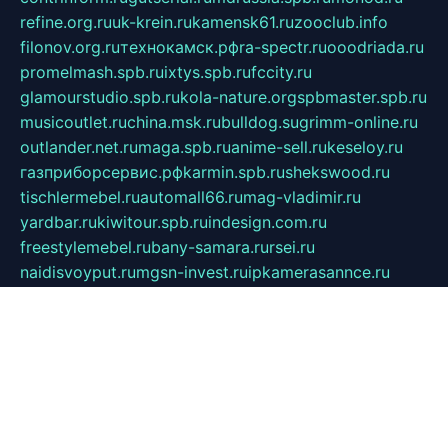
refine.org.ru
uk-krein.ru
kamensk61.ru
zooclub.info
filonov.org.ru
технокамск.рф
ra-spectr.ru
ooodriada.ru
promelmash.spb.ru
ixtys.spb.ru
fccity.ru
glamourstudio.spb.ru
kola-nature.org
spbmaster.spb.ru
musicoutlet.ru
china.msk.ru
bulldog.su
grimm-online.ru
outlander.net.ru
maga.spb.ru
anime-sell.ru
keseloy.ru
газприборсервис.рф
karmin.spb.ru
shekswood.ru
tischlermebel.ru
automall66.ru
mag-vladimir.ru
yardbar.ru
kiwitour.spb.ru
indesign.com.ru
freestylemebel.ru
bany-samara.ru
rsei.ru
naidisvoyput.ru
mgsn-invest.ru
ipkamerasannce.ru
alicante-house.ru
ibelka74.ru
cozyhouse.info
vlkargalev-studio.ru
700mb.ru
figura-ufa.ru
alina-live.ru
belarusiannews.ru
womenknow.ru
dos-vniimk.ru
sega.net.ru
dv.net.ru
phenomenonsofhistory.com
telesputnik.net.ru
wall.pp.ru
pylesosroidmi.ru
gtc-clan.ru
cligs.ru
bibikazap.ru
popova.org.ru
netwhistler.spb.ru
bellvil.ru
bonzon.ru
iss-vladik.ru