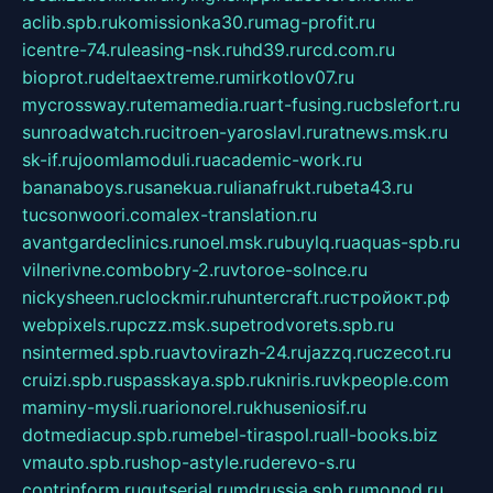
aclib.spb.ru
komissionka30.ru
mag-profit.ru
icentre-74.ru
leasing-nsk.ru
hd39.ru
rcd.com.ru
bioprot.ru
deltaextreme.ru
mirkotlov07.ru
mycrossway.ru
temamedia.ru
art-fusing.ru
cbslefort.ru
sunroadwatch.ru
citroen-yaroslavl.ru
ratnews.msk.ru
sk-if.ru
joomlamoduli.ru
academic-work.ru
bananaboys.ru
sanekua.ru
lianafrukt.ru
beta43.ru
tucsonwoori.com
alex-translation.ru
avantgardeclinics.ru
noel.msk.ru
buylq.ru
aquas-spb.ru
vilnerivne.com
bobry-2.ru
vtoroe-solnce.ru
nickysheen.ru
clockmir.ru
huntercraft.ru
стройокт.рф
webpixels.ru
pczz.msk.su
petrodvorets.spb.ru
nsintermed.spb.ru
avtovirazh-24.ru
jazzq.ru
czecot.ru
cruizi.spb.ru
spasskaya.spb.ru
kniris.ru
vkpeople.com
maminy-mysli.ru
arionorel.ru
khuseniosif.ru
dotmediacup.spb.ru
mebel-tiraspol.ru
all-books.biz
vmauto.spb.ru
shop-astyle.ru
derevo-s.ru
contrinform.ru
gutserial.ru
mdrussia.spb.ru
monod.ru