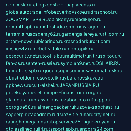
ndm.msk.ru
ratingzooshop.ru
apiaccess.ru
globalautotrade.info
bezverhovskoe.ru
drsschool.ru
ZOOSMART.SPB.RU
dalakony.ru
medikijob.ru
remontt.spb.ru
photostudia.spb.ru
myragon.ru
terramia.ru
academy62.ru
gardengallereya.ru
rti.com.ru
artem-news.ru
biserinca.ru
krasnodarkurort.com
imshowtv.ru
mebel-v-tule.ru
mobtopik.ru
pcsecurity.net.ru
tool-sib.ru
multimetrunit.ru
sp-tour.ru
fan-cs.ru
santeh-russia.ru
symbian9.net.ru
DSHAIR.RU
tmmotors.spb.ru
xjocuricopii.com
musavtomat.msk.ru
obustrojdom.ru
sovetcik.ru
ybaranovskaya.ru
ppknews.ru
cult-alshei.ru
JAPANRUSSIA.RU
proekciyamebel.ru
imper-finans.ru
rim.org.ru
glamourai.ru
brassminus.ru
zabor-pro.ru
ftn.pp.ru
dorogoe58.ru
laimengpacker.ru
kuzova-zapchasti.ru
sageerp.ru
taxodrom.ru
dsrazvitie.ru
hardcity.net.ru
ratinghomegames.ru
topservice25.ru
gubernyan.ru
gtglasslined.ru
ii4.ru
tssport.spb.ru
andorra24.com