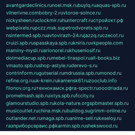
avantgardeclinics.ru
noel.msk.ru
buylq.ru
aquas-spb.ru
vilnerivne.com
bobry-2.ru
vtoroe-solnce.ru
nickysheen.ru
clockmir.ru
huntercraft.ru
стройокт.рф
webpixels.ru
pczz.msk.su
petrodvorets.spb.ru
nsintermed.spb.ru
avtovirazh-24.ru
jazzq.ru
czecot.ru
cruizi.spb.ru
spasskaya.spb.ru
kniris.ru
vkpeople.com
maminy-mysli.ru
arionorel.ru
khuseniosif.ru
dotmediacup.spb.ru
mebel-tiraspol.ru
all-books.biz
vmauto.spb.ru
shop-astyle.ru
derevo-s.ru
contrinform.ru
gutserial.ru
mdrussia.spb.ru
monod.ru
refine.org.ru
uk-krein.ru
kamensk61.ru
zooclub.info
filonov.org.ru
технокамск.рф
ra-spectr.ru
ooodriada.ru
promelmash.spb.ru
ixtys.spb.ru
fccity.ru
glamourstudio.spb.ru
kola-nature.org
spbmaster.spb.ru
musicoutlet.ru
china.msk.ru
bulldog.su
grimm-online.ru
outlander.net.ru
maga.spb.ru
anime-sell.ru
keseloy.ru
газприборсервис.рф
karmin.spb.ru
shekswood.ru
tischlermebel.ru
automall66.ru
mag-vladimir.ru