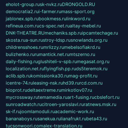
eholot-group.ru
sk-nvkz.ru
DRONGOLD.RU
democratia2.ru
i-farmer.ru
mass-sport.org
jablonex.spb.ru
bookmess.ru
linkword.ru
refineua.com.ru
cs-spec.net.ru
altay-mebel.ru
DNK-THEATRE.RU
mechaniks.spb.ru
ipcamtechage.ru
skosta.ru
a-sun.ru
stroy-ldsp.ru
snowlands.org.ru
childrensshoes.ru
mrlizzy.ru
mebelsofiakrd.ru
bulizhenko.ru
rumantick.net.ru
mtszerno.ru
daily-fishing.ru
glushiteli-v-spb.ru
megasat.org.ru
localization.net.ru
flyingfish.pp.ru
ds5teremok.ru
aclib.spb.ru
komissionka30.ru
mag-profit.ru
icentre-74.ru
leasing-nsk.ru
hd39.ru
rcd.com.ru
bioprot.ru
deltaextreme.ru
mirkotlov07.ru
mycrossway.ru
temamedia.ru
art-fusing.ru
cbslefort.ru
sunroadwatch.ru
citroen-yaroslavl.ru
ratnews.msk.ru
sk-if.ru
joomlamoduli.ru
academic-work.ru
bananaboys.ru
sanekua.ru
lianafrukt.ru
beta43.ru
tucsonwoori.com
alex-translation.ru