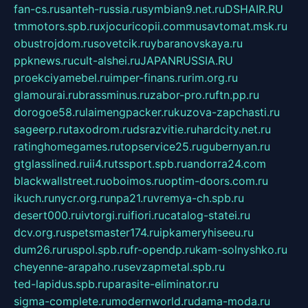
fan-cs.ru
santeh-russia.ru
symbian9.net.ru
DSHAIR.RU
tmmotors.spb.ru
xjocuricopii.com
musavtomat.msk.ru
obustrojdom.ru
sovetcik.ru
ybaranovskaya.ru
ppknews.ru
cult-alshei.ru
JAPANRUSSIA.RU
proekciyamebel.ru
imper-finans.ru
rim.org.ru
glamourai.ru
brassminus.ru
zabor-pro.ru
ftn.pp.ru
dorogoe58.ru
laimengpacker.ru
kuzova-zapchasti.ru
sageerp.ru
taxodrom.ru
dsrazvitie.ru
hardcity.net.ru
ratinghomegames.ru
topservice25.ru
gubernyan.ru
gtglasslined.ru
ii4.ru
tssport.spb.ru
andorra24.com
blackwallstreet.ru
oboimos.ru
optim-doors.com.ru
ikuch.ru
nycr.org.ru
npa21.ru
vremya-ch.spb.ru
desert000.ru
ivtorgi.ru
ifiori.ru
catalog-statei.ru
dcv.org.ru
spetsmaster174.ru
ipkameryhiseeu.ru
dum26.ru
ruspol.spb.ru
fr-opendp.ru
kam-solnyshko.ru
cheyenne-arapaho.ru
sevzapmetal.spb.ru
ted-lapidus.spb.ru
parasite-eliminator.ru
sigma-complete.ru
modernworld.ru
dama-moda.ru