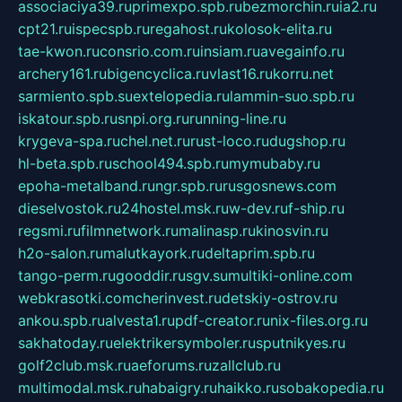
associaciya39.ru
primexpo.spb.ru
bezmorchin.ru
ia2.ru
cpt21.ru
ispecspb.ru
regahost.ru
kolosok-elita.ru
tae-kwon.ru
consrio.com.ru
insiam.ru
avegainfo.ru
archery161.ru
bigencyclica.ru
vlast16.ru
korru.net
sarmiento.spb.su
extelopedia.ru
lammin-suo.spb.ru
iskatour.spb.ru
snpi.org.ru
running-line.ru
krygeva-spa.ru
chel.net.ru
rust-loco.ru
dugshop.ru
hl-beta.spb.ru
school494.spb.ru
mymubaby.ru
epoha-metalband.ru
ngr.spb.ru
rusgosnews.com
dieselvostok.ru
24hostel.msk.ru
w-dev.ru
f-ship.ru
regsmi.ru
filmnetwork.ru
malinasp.ru
kinosvin.ru
h2o-salon.ru
malutkayork.ru
deltaprim.spb.ru
tango-perm.ru
gooddir.ru
sgv.su
multiki-online.com
webkrasotki.com
cherinvest.ru
detskiy-ostrov.ru
ankou.spb.ru
alvesta1.ru
pdf-creator.ru
nix-files.org.ru
sakhatoday.ru
elektrikersymboler.ru
sputnikyes.ru
golf2club.msk.ru
aeforums.ru
zallclub.ru
multimodal.msk.ru
habaigry.ru
haikko.ru
sobakopedia.ru