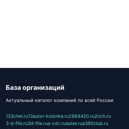
База организаций
Актуальный каталог компаний по всей России
133chel.ru
13autor-kolonka.ru
2864420.ru
2rich.ru
3-d-file.ru
3d-file.ru
a-cdc.ru
aalse.ru
a380club.ru