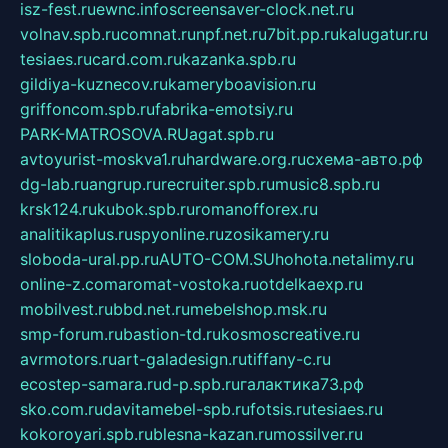
isz-fest.ru
ewnc.info
screensaver-clock.net.ru
volnav.spb.ru
comnat.ru
npf.net.ru
7bit.pp.ru
kalugatur.ru
tesiaes.ru
card.com.ru
kazanka.spb.ru
gildiya-kuznecov.ru
kameryboavision.ru
griffoncom.spb.ru
fabrika-emotsiy.ru
PARK-MATROSOVA.RU
agat.spb.ru
avtoyurist-moskva1.ru
hardware.org.ru
схема-авто.рф
dg-lab.ru
angrup.ru
recruiter.spb.ru
music8.spb.ru
krsk124.ru
kubok.spb.ru
romanofforex.ru
analitikaplus.ru
spyonline.ru
zosikamery.ru
sloboda-ural.pp.ru
AUTO-COM.SU
hohota.net
alimy.ru
online-z.com
aromat-vostoka.ru
otdelkaexp.ru
mobilvest.ru
bbd.net.ru
mebelshop.msk.ru
smp-forum.ru
bastion-td.ru
kosmoscreative.ru
avrmotors.ru
art-galadesign.ru
tiffany-c.ru
ecostep-samara.ru
d-p.spb.ru
галактика73.рф
sko.com.ru
davitamebel-spb.ru
fotsis.ru
tesiaes.ru
kokoroyari.spb.ru
blesna-kazan.ru
mossilver.ru