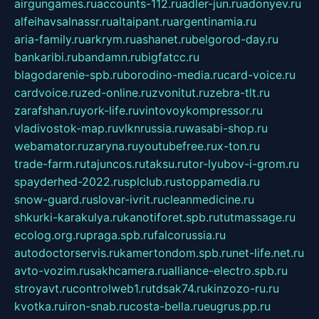
airgungames.ru
accounts-112.ru
adler-jun.ru
adonyev.ru
alfeihavsalnassr.ru
altaipant.ru
argentinamia.ru
aria-family.ru
arkrym.ru
ashanet.ru
belgorod-day.ru
bankaribi.ru
bandamn.ru
bigfatcc.ru
blagodarenie-spb.ru
borodino-media.ru
card-voice.ru
cardvoice.ru
zed-online.ru
zvonitut.ru
zebra-tlt.ru
zarafshan.ru
york-life.ru
vintovoykompressor.ru
vladivostok-map.ru
vlknrussia.ru
wasabi-shop.ru
webamator.ru
zaryna.ru
youtubefree.ru
x-ton.ru
trade-farm.ru
tajuncos.ru
taksu.ru
tor-lyubov-i-grom.ru
spayderhed-2022.ru
splclub.ru
stoppamedia.ru
snow-guard.ru
slovar-ivrit.ru
cleanmedicine.ru
shkurki-karakulya.ru
kanotiforet.spb.ru
tutmassage.ru
ecolog.org.ru
praga.spb.ru
falcorussia.ru
autodoctorservis.ru
kamertondom.spb.ru
net-life.net.ru
avto-vozim.ru
sakhcamera.ru
alliance-electro.spb.ru
stroyavt.ru
controlweb1.ru
tdsak74.ru
kinzozo-ru.ru
kvotka.ru
iron-snab.ru
costa-bella.ru
eugrus.pp.ru