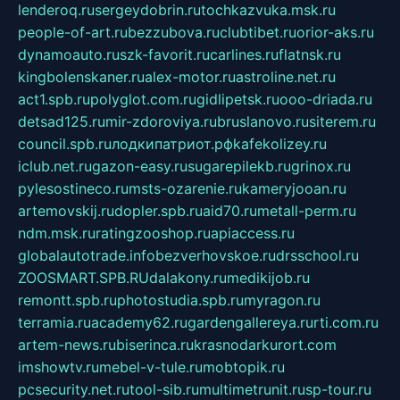
lenderoq.ru
sergeydobrin.ru
tochkazvuka.msk.ru
people-of-art.ru
bezzubova.ru
clubtibet.ru
orior-aks.ru
dynamoauto.ru
szk-favorit.ru
carlines.ru
flatnsk.ru
kingbolenskaner.ru
alex-motor.ru
astroline.net.ru
act1.spb.ru
polyglot.com.ru
gidlipetsk.ru
ooo-driada.ru
detsad125.ru
mir-zdoroviya.ru
bruslanovo.ru
siterem.ru
council.spb.ru
лодкипатриот.рф
kafekolizey.ru
iclub.net.ru
gazon-easy.ru
sugarepilekb.ru
grinox.ru
pylesostineco.ru
msts-ozarenie.ru
kameryjooan.ru
artemovskij.ru
dopler.spb.ru
aid70.ru
metall-perm.ru
ndm.msk.ru
ratingzooshop.ru
apiaccess.ru
globalautotrade.info
bezverhovskoe.ru
drsschool.ru
ZOOSMART.SPB.RU
dalakony.ru
medikijob.ru
remontt.spb.ru
photostudia.spb.ru
myragon.ru
terramia.ru
academy62.ru
gardengallereya.ru
rti.com.ru
artem-news.ru
biserinca.ru
krasnodarkurort.com
imshowtv.ru
mebel-v-tule.ru
mobtopik.ru
pcsecurity.net.ru
tool-sib.ru
multimetrunit.ru
sp-tour.ru