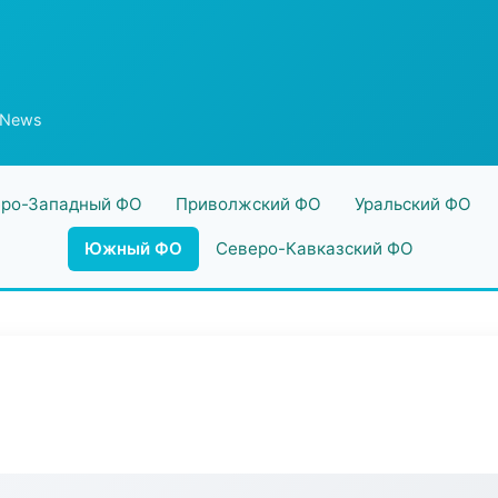
 News
ро-Западный ФО
Приволжский ФО
Уральский ФО
Южный ФО
Северо-Кавказский ФО