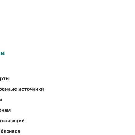
ми
арты
еренные источники
и
онам
ганизаций
 бизнеса