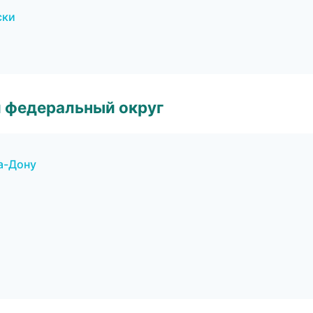
ски
 федеральный округ
а-Дону