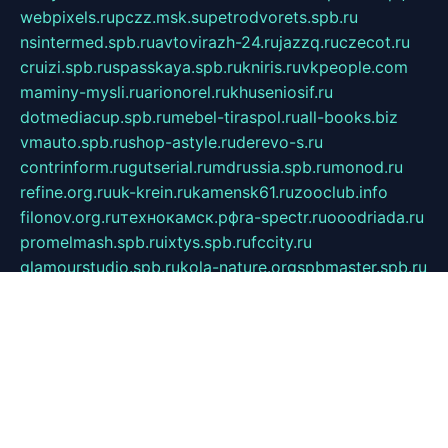
webpixels.ru
pczz.msk.su
petrodvorets.spb.ru
nsintermed.spb.ru
avtovirazh-24.ru
jazzq.ru
czecot.ru
cruizi.spb.ru
spasskaya.spb.ru
kniris.ru
vkpeople.com
maminy-mysli.ru
arionorel.ru
khuseniosif.ru
dotmediacup.spb.ru
mebel-tiraspol.ru
all-books.biz
vmauto.spb.ru
shop-astyle.ru
derevo-s.ru
contrinform.ru
gutserial.ru
mdrussia.spb.ru
monod.ru
refine.org.ru
uk-krein.ru
kamensk61.ru
zooclub.info
filonov.org.ru
технокамск.рф
ra-spectr.ru
ooodriada.ru
promelmash.spb.ru
ixtys.spb.ru
fccity.ru
glamourstudio.spb.ru
kola-nature.org
spbmaster.spb.ru
musicoutlet.ru
china.msk.ru
bulldog.su
grimm-online.ru
outlander.net.ru
maga.spb.ru
anime-sell.ru
keseloy.ru
газприборсервис.рф
karmin.spb.ru
shekswood.ru
tischlermebel.ru
automall66.ru
mag-vladimir.ru
yardbar.ru
kiwitour.spb.ru
indesign.com.ru
freestylemebel.ru
bany-samara.ru
rsei.ru
naidisvoyput.ru
mgsn-invest.ru
ipkamerasannce.ru