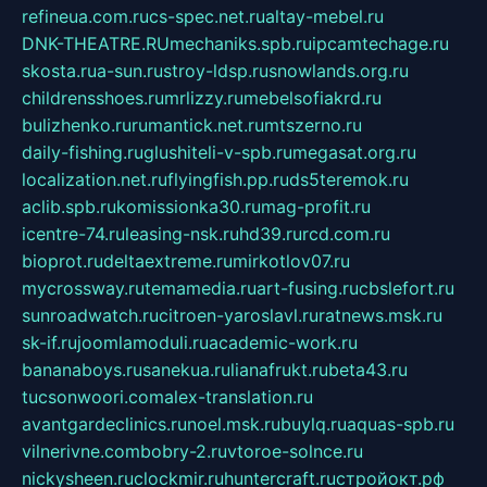
refineua.com.ru
cs-spec.net.ru
altay-mebel.ru
DNK-THEATRE.RU
mechaniks.spb.ru
ipcamtechage.ru
skosta.ru
a-sun.ru
stroy-ldsp.ru
snowlands.org.ru
childrensshoes.ru
mrlizzy.ru
mebelsofiakrd.ru
bulizhenko.ru
rumantick.net.ru
mtszerno.ru
daily-fishing.ru
glushiteli-v-spb.ru
megasat.org.ru
localization.net.ru
flyingfish.pp.ru
ds5teremok.ru
aclib.spb.ru
komissionka30.ru
mag-profit.ru
icentre-74.ru
leasing-nsk.ru
hd39.ru
rcd.com.ru
bioprot.ru
deltaextreme.ru
mirkotlov07.ru
mycrossway.ru
temamedia.ru
art-fusing.ru
cbslefort.ru
sunroadwatch.ru
citroen-yaroslavl.ru
ratnews.msk.ru
sk-if.ru
joomlamoduli.ru
academic-work.ru
bananaboys.ru
sanekua.ru
lianafrukt.ru
beta43.ru
tucsonwoori.com
alex-translation.ru
avantgardeclinics.ru
noel.msk.ru
buylq.ru
aquas-spb.ru
vilnerivne.com
bobry-2.ru
vtoroe-solnce.ru
nickysheen.ru
clockmir.ru
huntercraft.ru
стройокт.рф