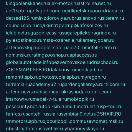
kingbolenskaner.ru
alex-motor.ru
astroline.net.ru
act1.spb.ru
polyglot.com.ru
gidlipetsk.ru
ooo-driada.ru
detsad125.ru
mir-zdoroviya.ru
bruslanovo.ru
siterem.ru
council.spb.ru
лодкипатриот.рф
kafekolizey.ru
iclub.net.ru
gazon-easy.ru
sugarepilekb.ru
grinox.ru
pylesostineco.ru
msts-ozarenie.ru
kameryjooan.ru
artemovskij.ru
dopler.spb.ru
aid70.ru
metall-perm.ru
ndm.msk.ru
ratingzooshop.ru
apiaccess.ru
globalautotrade.info
bezverhovskoe.ru
drsschool.ru
ZOOSMART.SPB.RU
dalakony.ru
medikijob.ru
remontt.spb.ru
photostudia.spb.ru
myragon.ru
terramia.ru
academy62.ru
gardengallereya.ru
rti.com.ru
artem-news.ru
biserinca.ru
krasnodarkurort.com
imshowtv.ru
mebel-v-tule.ru
mobtopik.ru
pcsecurity.net.ru
tool-sib.ru
multimetrunit.ru
sp-tour.ru
fan-cs.ru
santeh-russia.ru
symbian9.net.ru
DSHAIR.RU
tmmotors.spb.ru
xjocuricopii.com
musavtomat.msk.ru
obustrojdom.ru
sovetcik.ru
ybaranovskaya.ru