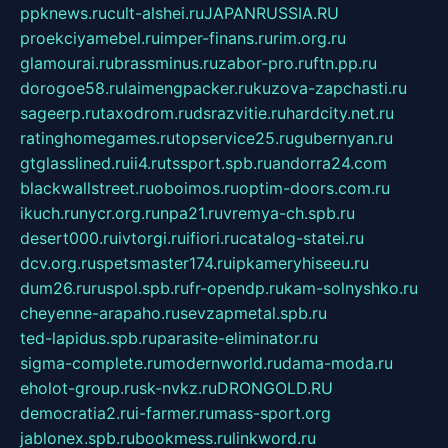
ppknews.ru
cult-alshei.ru
JAPANRUSSIA.RU
proekciyamebel.ru
imper-finans.ru
rim.org.ru
glamourai.ru
brassminus.ru
zabor-pro.ru
ftn.pp.ru
dorogoe58.ru
laimengpacker.ru
kuzova-zapchasti.ru
sageerp.ru
taxodrom.ru
dsrazvitie.ru
hardcity.net.ru
ratinghomegames.ru
topservice25.ru
gubernyan.ru
gtglasslined.ru
ii4.ru
tssport.spb.ru
andorra24.com
blackwallstreet.ru
oboimos.ru
optim-doors.com.ru
ikuch.ru
nycr.org.ru
npa21.ru
vremya-ch.spb.ru
desert000.ru
ivtorgi.ru
ifiori.ru
catalog-statei.ru
dcv.org.ru
spetsmaster174.ru
ipkameryhiseeu.ru
dum26.ru
ruspol.spb.ru
fr-opendp.ru
kam-solnyshko.ru
cheyenne-arapaho.ru
sevzapmetal.spb.ru
ted-lapidus.spb.ru
parasite-eliminator.ru
sigma-complete.ru
modernworld.ru
dama-moda.ru
eholot-group.ru
sk-nvkz.ru
DRONGOLD.RU
democratia2.ru
i-farmer.ru
mass-sport.org
jablonex.spb.ru
bookmess.ru
linkword.ru