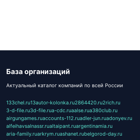
База организаций
Актуальный каталог компаний по всей России
133chel.ru
13autor-kolonka.ru
2864420.ru
2rich.ru
3-d-file.ru
3d-file.ru
a-cdc.ru
aalse.ru
a380club.ru
airgungames.ru
accounts-112.ru
adler-jun.ru
adonyev.ru
alfeihavsalnassr.ru
altaipant.ru
argentinamia.ru
aria-family.ru
arkrym.ru
ashanet.ru
belgorod-day.ru