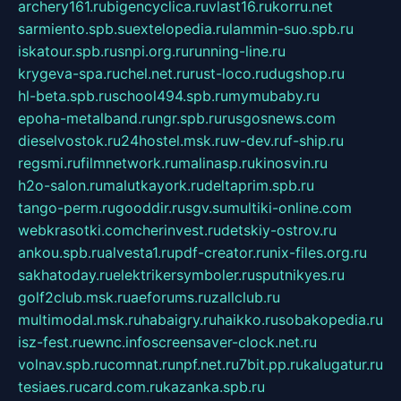
archery161.ru
bigencyclica.ru
vlast16.ru
korru.net
sarmiento.spb.su
extelopedia.ru
lammin-suo.spb.ru
iskatour.spb.ru
snpi.org.ru
running-line.ru
krygeva-spa.ru
chel.net.ru
rust-loco.ru
dugshop.ru
hl-beta.spb.ru
school494.spb.ru
mymubaby.ru
epoha-metalband.ru
ngr.spb.ru
rusgosnews.com
dieselvostok.ru
24hostel.msk.ru
w-dev.ru
f-ship.ru
regsmi.ru
filmnetwork.ru
malinasp.ru
kinosvin.ru
h2o-salon.ru
malutkayork.ru
deltaprim.spb.ru
tango-perm.ru
gooddir.ru
sgv.su
multiki-online.com
webkrasotki.com
cherinvest.ru
detskiy-ostrov.ru
ankou.spb.ru
alvesta1.ru
pdf-creator.ru
nix-files.org.ru
sakhatoday.ru
elektrikersymboler.ru
sputnikyes.ru
golf2club.msk.ru
aeforums.ru
zallclub.ru
multimodal.msk.ru
habaigry.ru
haikko.ru
sobakopedia.ru
isz-fest.ru
ewnc.info
screensaver-clock.net.ru
volnav.spb.ru
comnat.ru
npf.net.ru
7bit.pp.ru
kalugatur.ru
tesiaes.ru
card.com.ru
kazanka.spb.ru