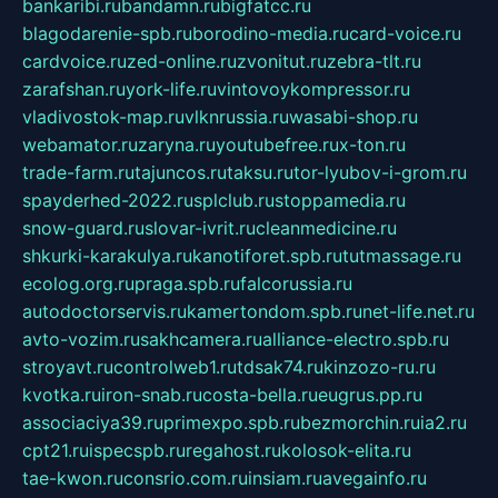
bankaribi.ru
bandamn.ru
bigfatcc.ru
blagodarenie-spb.ru
borodino-media.ru
card-voice.ru
cardvoice.ru
zed-online.ru
zvonitut.ru
zebra-tlt.ru
zarafshan.ru
york-life.ru
vintovoykompressor.ru
vladivostok-map.ru
vlknrussia.ru
wasabi-shop.ru
webamator.ru
zaryna.ru
youtubefree.ru
x-ton.ru
trade-farm.ru
tajuncos.ru
taksu.ru
tor-lyubov-i-grom.ru
spayderhed-2022.ru
splclub.ru
stoppamedia.ru
snow-guard.ru
slovar-ivrit.ru
cleanmedicine.ru
shkurki-karakulya.ru
kanotiforet.spb.ru
tutmassage.ru
ecolog.org.ru
praga.spb.ru
falcorussia.ru
autodoctorservis.ru
kamertondom.spb.ru
net-life.net.ru
avto-vozim.ru
sakhcamera.ru
alliance-electro.spb.ru
stroyavt.ru
controlweb1.ru
tdsak74.ru
kinzozo-ru.ru
kvotka.ru
iron-snab.ru
costa-bella.ru
eugrus.pp.ru
associaciya39.ru
primexpo.spb.ru
bezmorchin.ru
ia2.ru
cpt21.ru
ispecspb.ru
regahost.ru
kolosok-elita.ru
tae-kwon.ru
consrio.com.ru
insiam.ru
avegainfo.ru