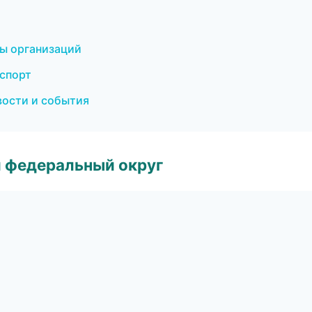
цы организаций
нспорт
вости и события
 федеральный округ