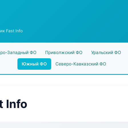
к Fast Info
ро-Западный ФО
Приволжский ФО
Уральский ФО
Южный ФО
Северо-Кавказский ФО
 Info