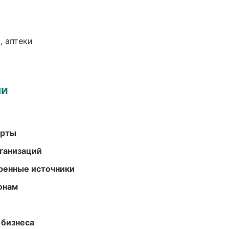
, аптеки
ми
арты
ганизаций
еренные источники
онам
 бизнеса