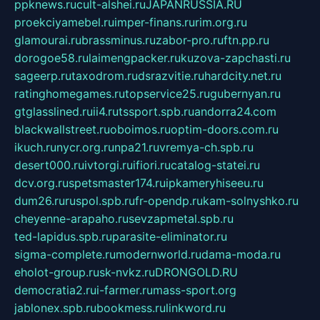
ppknews.ru
cult-alshei.ru
JAPANRUSSIA.RU
proekciyamebel.ru
imper-finans.ru
rim.org.ru
glamourai.ru
brassminus.ru
zabor-pro.ru
ftn.pp.ru
dorogoe58.ru
laimengpacker.ru
kuzova-zapchasti.ru
sageerp.ru
taxodrom.ru
dsrazvitie.ru
hardcity.net.ru
ratinghomegames.ru
topservice25.ru
gubernyan.ru
gtglasslined.ru
ii4.ru
tssport.spb.ru
andorra24.com
blackwallstreet.ru
oboimos.ru
optim-doors.com.ru
ikuch.ru
nycr.org.ru
npa21.ru
vremya-ch.spb.ru
desert000.ru
ivtorgi.ru
ifiori.ru
catalog-statei.ru
dcv.org.ru
spetsmaster174.ru
ipkameryhiseeu.ru
dum26.ru
ruspol.spb.ru
fr-opendp.ru
kam-solnyshko.ru
cheyenne-arapaho.ru
sevzapmetal.spb.ru
ted-lapidus.spb.ru
parasite-eliminator.ru
sigma-complete.ru
modernworld.ru
dama-moda.ru
eholot-group.ru
sk-nvkz.ru
DRONGOLD.RU
democratia2.ru
i-farmer.ru
mass-sport.org
jablonex.spb.ru
bookmess.ru
linkword.ru