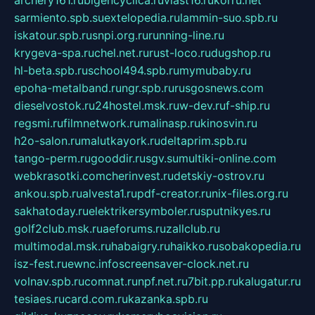
archery161.ru
bigencyclica.ru
vlast16.ru
korru.net
sarmiento.spb.su
extelopedia.ru
lammin-suo.spb.ru
iskatour.spb.ru
snpi.org.ru
running-line.ru
krygeva-spa.ru
chel.net.ru
rust-loco.ru
dugshop.ru
hl-beta.spb.ru
school494.spb.ru
mymubaby.ru
epoha-metalband.ru
ngr.spb.ru
rusgosnews.com
dieselvostok.ru
24hostel.msk.ru
w-dev.ru
f-ship.ru
regsmi.ru
filmnetwork.ru
malinasp.ru
kinosvin.ru
h2o-salon.ru
malutkayork.ru
deltaprim.spb.ru
tango-perm.ru
gooddir.ru
sgv.su
multiki-online.com
webkrasotki.com
cherinvest.ru
detskiy-ostrov.ru
ankou.spb.ru
alvesta1.ru
pdf-creator.ru
nix-files.org.ru
sakhatoday.ru
elektrikersymboler.ru
sputnikyes.ru
golf2club.msk.ru
aeforums.ru
zallclub.ru
multimodal.msk.ru
habaigry.ru
haikko.ru
sobakopedia.ru
isz-fest.ru
ewnc.info
screensaver-clock.net.ru
volnav.spb.ru
comnat.ru
npf.net.ru
7bit.pp.ru
kalugatur.ru
tesiaes.ru
card.com.ru
kazanka.spb.ru