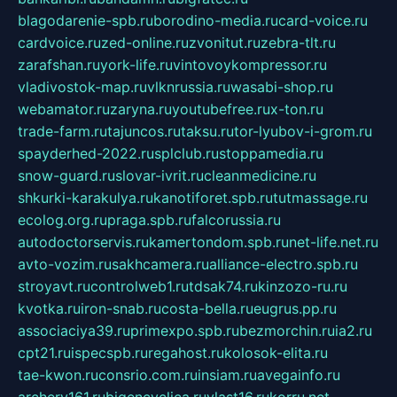
blagodarenie-spb.ru
borodino-media.ru
card-voice.ru
cardvoice.ru
zed-online.ru
zvonitut.ru
zebra-tlt.ru
zarafshan.ru
york-life.ru
vintovoykompressor.ru
vladivostok-map.ru
vlknrussia.ru
wasabi-shop.ru
webamator.ru
zaryna.ru
youtubefree.ru
x-ton.ru
trade-farm.ru
tajuncos.ru
taksu.ru
tor-lyubov-i-grom.ru
spayderhed-2022.ru
splclub.ru
stoppamedia.ru
snow-guard.ru
slovar-ivrit.ru
cleanmedicine.ru
shkurki-karakulya.ru
kanotiforet.spb.ru
tutmassage.ru
ecolog.org.ru
praga.spb.ru
falcorussia.ru
autodoctorservis.ru
kamertondom.spb.ru
net-life.net.ru
avto-vozim.ru
sakhcamera.ru
alliance-electro.spb.ru
stroyavt.ru
controlweb1.ru
tdsak74.ru
kinzozo-ru.ru
kvotka.ru
iron-snab.ru
costa-bella.ru
eugrus.pp.ru
associaciya39.ru
primexpo.spb.ru
bezmorchin.ru
ia2.ru
cpt21.ru
ispecspb.ru
regahost.ru
kolosok-elita.ru
tae-kwon.ru
consrio.com.ru
insiam.ru
avegainfo.ru