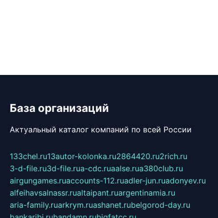
База организаций
Актуальный каталог компаний по всей России
133chel.ru
13autor-kolonka.ru
2864420.ru
2rich.ru
3-d-file.ru
3d-file.ru
a-cdc.ru
aalse.ru
a380club.ru
airgungames.ru
accounts-112.ru
adler-jun.ru
adonyev.ru
alfeihavsalnassr.ru
altaipant.ru
argentinamia.ru
aria-family.ru
arkrym.ru
ashanet.ru
belgorod-day.ru
bankaribi.ru
bandamn.ru
bigfatcc.ru