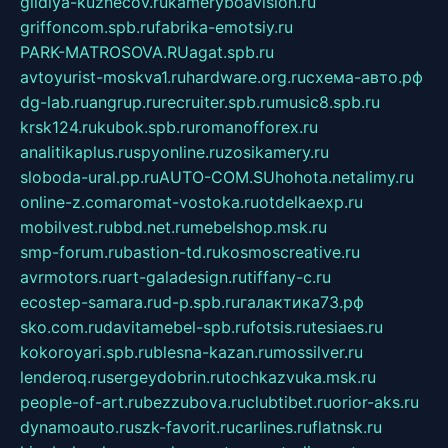
gildiya-kuznecov.ru
kameryboavision.ru
griffoncom.spb.ru
fabrika-emotsiy.ru
PARK-MATROSOVA.RU
agat.spb.ru
avtoyurist-moskva1.ru
hardware.org.ru
схема-авто.рф
dg-lab.ru
angrup.ru
recruiter.spb.ru
music8.spb.ru
krsk124.ru
kubok.spb.ru
romanofforex.ru
analitikaplus.ru
spyonline.ru
zosikamery.ru
sloboda-ural.pp.ru
AUTO-COM.SU
hohota.net
alimy.ru
online-z.com
aromat-vostoka.ru
otdelkaexp.ru
mobilvest.ru
bbd.net.ru
mebelshop.msk.ru
smp-forum.ru
bastion-td.ru
kosmoscreative.ru
avrmotors.ru
art-galadesign.ru
tiffany-c.ru
ecostep-samara.ru
d-p.spb.ru
галактика73.рф
sko.com.ru
davitamebel-spb.ru
fotsis.ru
tesiaes.ru
kokoroyari.spb.ru
blesna-kazan.ru
mossilver.ru
lenderoq.ru
sergeydobrin.ru
tochkazvuka.msk.ru
people-of-art.ru
bezzubova.ru
clubtibet.ru
orior-aks.ru
dynamoauto.ru
szk-favorit.ru
carlines.ru
flatnsk.ru