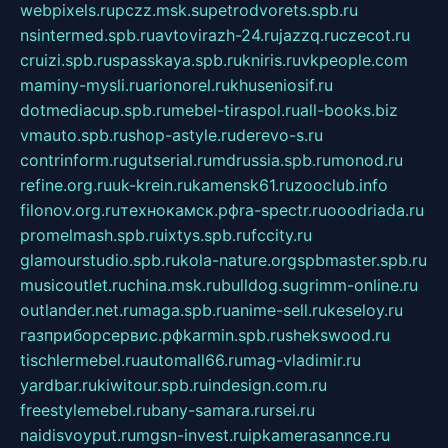
webpixels.ru
pczz.msk.su
petrodvorets.spb.ru
nsintermed.spb.ru
avtovirazh-24.ru
jazzq.ru
czecot.ru
cruizi.spb.ru
spasskaya.spb.ru
kniris.ru
vkpeople.com
maminy-mysli.ru
arionorel.ru
khuseniosif.ru
dotmediacup.spb.ru
mebel-tiraspol.ru
all-books.biz
vmauto.spb.ru
shop-astyle.ru
derevo-s.ru
contrinform.ru
gutserial.ru
mdrussia.spb.ru
monod.ru
refine.org.ru
uk-krein.ru
kamensk61.ru
zooclub.info
filonov.org.ru
технокамск.рф
ra-spectr.ru
ooodriada.ru
promelmash.spb.ru
ixtys.spb.ru
fccity.ru
glamourstudio.spb.ru
kola-nature.org
spbmaster.spb.ru
musicoutlet.ru
china.msk.ru
bulldog.su
grimm-online.ru
outlander.net.ru
maga.spb.ru
anime-sell.ru
keseloy.ru
газприборсервис.рф
karmin.spb.ru
shekswood.ru
tischlermebel.ru
automall66.ru
mag-vladimir.ru
yardbar.ru
kiwitour.spb.ru
indesign.com.ru
freestylemebel.ru
bany-samara.ru
rsei.ru
naidisvoyput.ru
mgsn-invest.ru
ipkamerasannce.ru