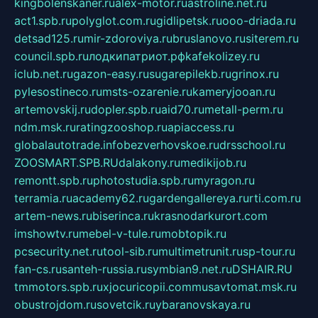
kingbolenskaner.ru
alex-motor.ru
astroline.net.ru
act1.spb.ru
polyglot.com.ru
gidlipetsk.ru
ooo-driada.ru
detsad125.ru
mir-zdoroviya.ru
bruslanovo.ru
siterem.ru
council.spb.ru
лодкипатриот.рф
kafekolizey.ru
iclub.net.ru
gazon-easy.ru
sugarepilekb.ru
grinox.ru
pylesostineco.ru
msts-ozarenie.ru
kameryjooan.ru
artemovskij.ru
dopler.spb.ru
aid70.ru
metall-perm.ru
ndm.msk.ru
ratingzooshop.ru
apiaccess.ru
globalautotrade.info
bezverhovskoe.ru
drsschool.ru
ZOOSMART.SPB.RU
dalakony.ru
medikijob.ru
remontt.spb.ru
photostudia.spb.ru
myragon.ru
terramia.ru
academy62.ru
gardengallereya.ru
rti.com.ru
artem-news.ru
biserinca.ru
krasnodarkurort.com
imshowtv.ru
mebel-v-tule.ru
mobtopik.ru
pcsecurity.net.ru
tool-sib.ru
multimetrunit.ru
sp-tour.ru
fan-cs.ru
santeh-russia.ru
symbian9.net.ru
DSHAIR.RU
tmmotors.spb.ru
xjocuricopii.com
musavtomat.msk.ru
obustrojdom.ru
sovetcik.ru
ybaranovskaya.ru