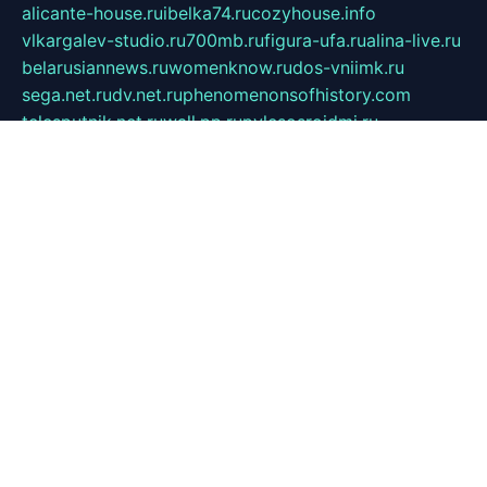
alicante-house.ru
ibelka74.ru
cozyhouse.info
vlkargalev-studio.ru
700mb.ru
figura-ufa.ru
alina-live.ru
belarusiannews.ru
womenknow.ru
dos-vniimk.ru
sega.net.ru
dv.net.ru
phenomenonsofhistory.com
telesputnik.net.ru
wall.pp.ru
pylesosroidmi.ru
gtc-clan.ru
cligs.ru
bibikazap.ru
popova.org.ru
netwhistler.spb.ru
bellvil.ru
bonzon.ru
iss-vladik.ru
defiparis.net.ru
las-gryzas.ru
amku.ru
electednews.spb.ru
feather.org.ru
spar72.ru
tankiigri.ru
dominus.com.ru
ibtree.ru
sanykool.pp.ru
unixlib.org.ru
menatep.spb.ru
gartenterrassen.ru
printeka.ru
skvozilka.com.ru
parkovka-pub.ru
lovemobi.ru
art-ru.ru
emulatorz.com.ru
alucomp.com.ru
tatforum.com.ru
alternativa-profi.ru
dermakler.ru
artsurvey.ru
aredir.ru
khimspas.ru
centr-maxi.ru
2018r.ru
bort-stomer-defort.ru
professional2.ru
gibsons.ru
artselena.ru
art-pilot.ru
ingredient.spb.ru
npfpolimer.spb.ru
argentum.spb.ru
hom-edu.ru