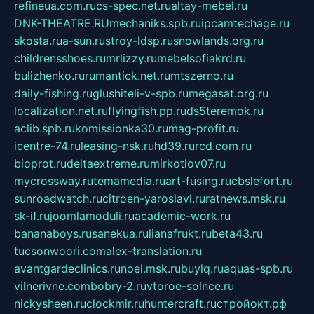
refineua.com.ru
cs-spec.net.ru
altay-mebel.ru
DNK-THEATRE.RU
mechaniks.spb.ru
ipcamtechage.ru
skosta.ru
a-sun.ru
stroy-ldsp.ru
snowlands.org.ru
childrensshoes.ru
mrlizzy.ru
mebelsofiakrd.ru
bulizhenko.ru
rumantick.net.ru
mtszerno.ru
daily-fishing.ru
glushiteli-v-spb.ru
megasat.org.ru
localization.net.ru
flyingfish.pp.ru
ds5teremok.ru
aclib.spb.ru
komissionka30.ru
mag-profit.ru
icentre-74.ru
leasing-nsk.ru
hd39.ru
rcd.com.ru
bioprot.ru
deltaextreme.ru
mirkotlov07.ru
mycrossway.ru
temamedia.ru
art-fusing.ru
cbslefort.ru
sunroadwatch.ru
citroen-yaroslavl.ru
ratnews.msk.ru
sk-if.ru
joomlamoduli.ru
academic-work.ru
bananaboys.ru
sanekua.ru
lianafrukt.ru
beta43.ru
tucsonwoori.com
alex-translation.ru
avantgardeclinics.ru
noel.msk.ru
buylq.ru
aquas-spb.ru
vilnerivne.com
bobry-2.ru
vtoroe-solnce.ru
nickysheen.ru
clockmir.ru
huntercraft.ru
стройокт.рф