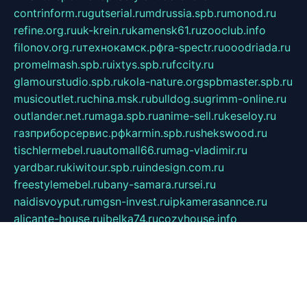
contrinform.ru
gutserial.ru
mdrussia.spb.ru
monod.ru
refine.org.ru
uk-krein.ru
kamensk61.ru
zooclub.info
filonov.org.ru
технокамск.рф
ra-spectr.ru
ooodriada.ru
promelmash.spb.ru
ixtys.spb.ru
fccity.ru
glamourstudio.spb.ru
kola-nature.org
spbmaster.spb.ru
musicoutlet.ru
china.msk.ru
bulldog.su
grimm-online.ru
outlander.net.ru
maga.spb.ru
anime-sell.ru
keseloy.ru
газприборсервис.рф
karmin.spb.ru
shekswood.ru
tischlermebel.ru
automall66.ru
mag-vladimir.ru
yardbar.ru
kiwitour.spb.ru
indesign.com.ru
freestylemebel.ru
bany-samara.ru
rsei.ru
naidisvoyput.ru
mgsn-invest.ru
ipkamerasannce.ru
alicante-house.ru
ibelka74.ru
cozyhouse.info
vlkargalev-studio.ru
700mb.ru
figura-ufa.ru
alina-live.ru
belarusiannews.ru
womenknow.ru
dos-vniimk.ru
sega.net.ru
dv.net.ru
phenomenonsofhistory.com
telesputnik.net.ru
wall.pp.ru
pylesosroidmi.ru
gtc-clan.ru
cligs.ru
bibikazap.ru
popova.org.ru