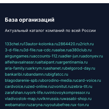
База организаций
Актуальный каталог компаний по всей России
133chel.ru
13autor-kolonka.ru
2864420.ru
2rich.ru
3-d-file.ru
3d-file.ru
a-cdc.ru
aalse.ru
a380club.ru
airgungames.ru
accounts-112.ru
adler-jun.ru
adonyev.ru
alfeihavsalnassr.ru
altaipant.ru
argentinamia.ru
aria-family.ru
arkrym.ru
ashanet.ru
belgorod-day.ru
bankaribi.ru
bandamn.ru
bigfatcc.ru
blagodarenie-spb.ru
borodino-media.ru
card-voice.ru
cardvoice.ru
zed-online.ru
zvonitut.ru
zebra-tlt.ru
zarafshan.ru
york-life.ru
vintovoykompressor.ru
vladivostok-map.ru
vlknrussia.ru
wasabi-shop.ru
webamator.ru
zaryna.ru
youtubefree.ru
x-ton.ru