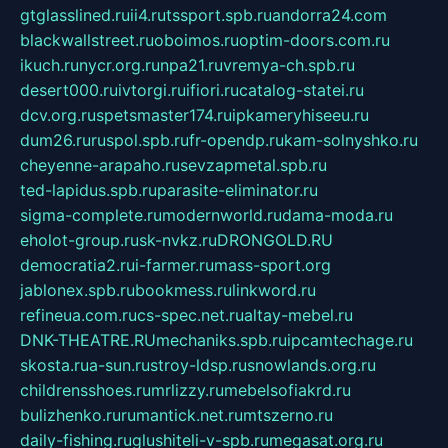
gtglasslined.ru
ii4.ru
tssport.spb.ru
andorra24.com
blackwallstreet.ru
oboimos.ru
optim-doors.com.ru
ikuch.ru
nycr.org.ru
npa21.ru
vremya-ch.spb.ru
desert000.ru
ivtorgi.ru
ifiori.ru
catalog-statei.ru
dcv.org.ru
spetsmaster174.ru
ipkameryhiseeu.ru
dum26.ru
ruspol.spb.ru
fr-opendp.ru
kam-solnyshko.ru
cheyenne-arapaho.ru
sevzapmetal.spb.ru
ted-lapidus.spb.ru
parasite-eliminator.ru
sigma-complete.ru
modernworld.ru
dama-moda.ru
eholot-group.ru
sk-nvkz.ru
DRONGOLD.RU
democratia2.ru
i-farmer.ru
mass-sport.org
jablonex.spb.ru
bookmess.ru
linkword.ru
refineua.com.ru
cs-spec.net.ru
altay-mebel.ru
DNK-THEATRE.RU
mechaniks.spb.ru
ipcamtechage.ru
skosta.ru
a-sun.ru
stroy-ldsp.ru
snowlands.org.ru
childrensshoes.ru
mrlizzy.ru
mebelsofiakrd.ru
bulizhenko.ru
rumantick.net.ru
mtszerno.ru
daily-fishing.ru
glushiteli-v-spb.ru
megasat.org.ru