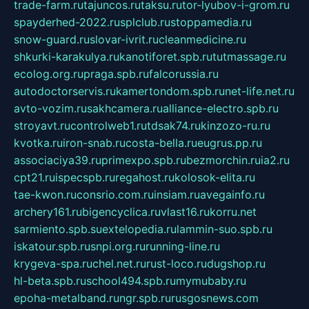
trade-farm.ru
tajuncos.ru
taksu.ru
tor-lyubov-i-grom.ru
spayderhed-2022.ru
splclub.ru
stoppamedia.ru
snow-guard.ru
slovar-ivrit.ru
cleanmedicine.ru
shkurki-karakulya.ru
kanotiforet.spb.ru
tutmassage.ru
ecolog.org.ru
praga.spb.ru
falcorussia.ru
autodoctorservis.ru
kamertondom.spb.ru
net-life.net.ru
avto-vozim.ru
sakhcamera.ru
alliance-electro.spb.ru
stroyavt.ru
controlweb1.ru
tdsak74.ru
kinzozo-ru.ru
kvotka.ru
iron-snab.ru
costa-bella.ru
eugrus.pp.ru
associaciya39.ru
primexpo.spb.ru
bezmorchin.ru
ia2.ru
cpt21.ru
ispecspb.ru
regahost.ru
kolosok-elita.ru
tae-kwon.ru
consrio.com.ru
insiam.ru
avegainfo.ru
archery161.ru
bigencyclica.ru
vlast16.ru
korru.net
sarmiento.spb.su
extelopedia.ru
lammin-suo.spb.ru
iskatour.spb.ru
snpi.org.ru
running-line.ru
krygeva-spa.ru
chel.net.ru
rust-loco.ru
dugshop.ru
hl-beta.spb.ru
school494.spb.ru
mymubaby.ru
epoha-metalband.ru
ngr.spb.ru
rusgosnews.com