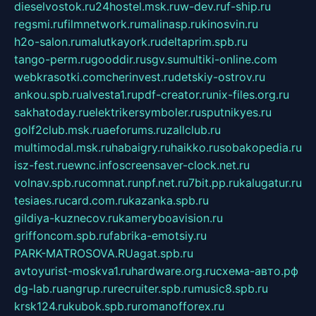
dieselvostok.ru
24hostel.msk.ru
w-dev.ru
f-ship.ru
regsmi.ru
filmnetwork.ru
malinasp.ru
kinosvin.ru
h2o-salon.ru
malutkayork.ru
deltaprim.spb.ru
tango-perm.ru
gooddir.ru
sgv.su
multiki-online.com
webkrasotki.com
cherinvest.ru
detskiy-ostrov.ru
ankou.spb.ru
alvesta1.ru
pdf-creator.ru
nix-files.org.ru
sakhatoday.ru
elektrikersymboler.ru
sputnikyes.ru
golf2club.msk.ru
aeforums.ru
zallclub.ru
multimodal.msk.ru
habaigry.ru
haikko.ru
sobakopedia.ru
isz-fest.ru
ewnc.info
screensaver-clock.net.ru
volnav.spb.ru
comnat.ru
npf.net.ru
7bit.pp.ru
kalugatur.ru
tesiaes.ru
card.com.ru
kazanka.spb.ru
gildiya-kuznecov.ru
kameryboavision.ru
griffoncom.spb.ru
fabrika-emotsiy.ru
PARK-MATROSOVA.RU
agat.spb.ru
avtoyurist-moskva1.ru
hardware.org.ru
схема-авто.рф
dg-lab.ru
angrup.ru
recruiter.spb.ru
music8.spb.ru
krsk124.ru
kubok.spb.ru
romanofforex.ru