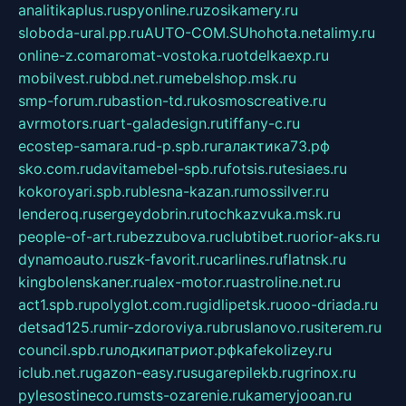
analitikaplus.ru
spyonline.ru
zosikamery.ru
sloboda-ural.pp.ru
AUTO-COM.SU
hohota.net
alimy.ru
online-z.com
aromat-vostoka.ru
otdelkaexp.ru
mobilvest.ru
bbd.net.ru
mebelshop.msk.ru
smp-forum.ru
bastion-td.ru
kosmoscreative.ru
avrmotors.ru
art-galadesign.ru
tiffany-c.ru
ecostep-samara.ru
d-p.spb.ru
галактика73.рф
sko.com.ru
davitamebel-spb.ru
fotsis.ru
tesiaes.ru
kokoroyari.spb.ru
blesna-kazan.ru
mossilver.ru
lenderoq.ru
sergeydobrin.ru
tochkazvuka.msk.ru
people-of-art.ru
bezzubova.ru
clubtibet.ru
orior-aks.ru
dynamoauto.ru
szk-favorit.ru
carlines.ru
flatnsk.ru
kingbolenskaner.ru
alex-motor.ru
astroline.net.ru
act1.spb.ru
polyglot.com.ru
gidlipetsk.ru
ooo-driada.ru
detsad125.ru
mir-zdoroviya.ru
bruslanovo.ru
siterem.ru
council.spb.ru
лодкипатриот.рф
kafekolizey.ru
iclub.net.ru
gazon-easy.ru
sugarepilekb.ru
grinox.ru
pylesostineco.ru
msts-ozarenie.ru
kameryjooan.ru