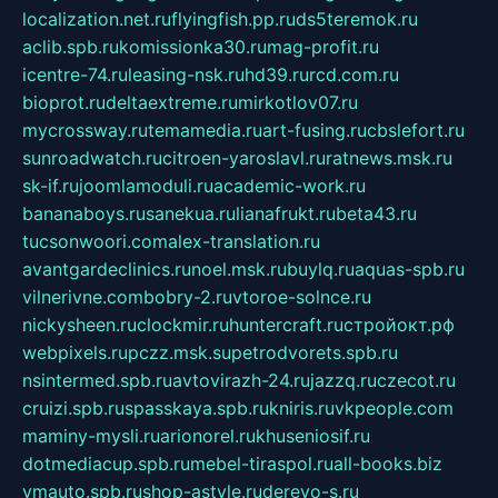
localization.net.ru
flyingfish.pp.ru
ds5teremok.ru
aclib.spb.ru
komissionka30.ru
mag-profit.ru
icentre-74.ru
leasing-nsk.ru
hd39.ru
rcd.com.ru
bioprot.ru
deltaextreme.ru
mirkotlov07.ru
mycrossway.ru
temamedia.ru
art-fusing.ru
cbslefort.ru
sunroadwatch.ru
citroen-yaroslavl.ru
ratnews.msk.ru
sk-if.ru
joomlamoduli.ru
academic-work.ru
bananaboys.ru
sanekua.ru
lianafrukt.ru
beta43.ru
tucsonwoori.com
alex-translation.ru
avantgardeclinics.ru
noel.msk.ru
buylq.ru
aquas-spb.ru
vilnerivne.com
bobry-2.ru
vtoroe-solnce.ru
nickysheen.ru
clockmir.ru
huntercraft.ru
стройокт.рф
webpixels.ru
pczz.msk.su
petrodvorets.spb.ru
nsintermed.spb.ru
avtovirazh-24.ru
jazzq.ru
czecot.ru
cruizi.spb.ru
spasskaya.spb.ru
kniris.ru
vkpeople.com
maminy-mysli.ru
arionorel.ru
khuseniosif.ru
dotmediacup.spb.ru
mebel-tiraspol.ru
all-books.biz
vmauto.spb.ru
shop-astyle.ru
derevo-s.ru