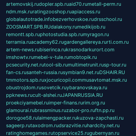
artemovskij.ru
dopler.spb.ru
aid70.ru
metall-perm.ru
ndm.msk.ru
ratingzooshop.ru
apiaccess.ru
globalautotrade.info
bezverhovskoe.ru
drsschool.ru
ZOOSMART.SPB.RU
dalakony.ru
medikijob.ru
remontt.spb.ru
photostudia.spb.ru
myragon.ru
terramia.ru
academy62.ru
gardengallereya.ru
rti.com.ru
artem-news.ru
biserinca.ru
krasnodarkurort.com
imshowtv.ru
mebel-v-tule.ru
mobtopik.ru
pcsecurity.net.ru
tool-sib.ru
multimetrunit.ru
sp-tour.ru
fan-cs.ru
santeh-russia.ru
symbian9.net.ru
DSHAIR.RU
tmmotors.spb.ru
xjocuricopii.com
musavtomat.msk.ru
obustrojdom.ru
sovetcik.ru
ybaranovskaya.ru
ppknews.ru
cult-alshei.ru
JAPANRUSSIA.RU
proekciyamebel.ru
imper-finans.ru
rim.org.ru
glamourai.ru
brassminus.ru
zabor-pro.ru
ftn.pp.ru
dorogoe58.ru
laimengpacker.ru
kuzova-zapchasti.ru
sageerp.ru
taxodrom.ru
dsrazvitie.ru
hardcity.net.ru
ratinghomegames.ru
topservice25.ru
gubernyan.ru