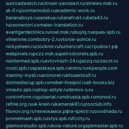
sunroadwatch.ru
citroen-yaroslavl.ru
ratnews.msk.ru
sk-if.ru
joomlamoduli.ru
academic-work.ru
bananaboys.ru
sanekua.ru
lianafrukt.ru
beta43.ru
tucsonwoori.com
alex-translation.ru
avantgardeclinics.ru
noel.msk.ru
buylq.ru
aquas-spb.ru
vilnerivne.com
bobry-2.ru
vtoroe-solnce.ru
nickysheen.ru
clockmir.ru
huntercraft.ru
стройокт.рф
webpixels.ru
pczz.msk.su
petrodvorets.spb.ru
nsintermed.spb.ru
avtovirazh-24.ru
jazzq.ru
czecot.ru
cruizi.spb.ru
spasskaya.spb.ru
kniris.ru
vkpeople.com
maminy-mysli.ru
arionorel.ru
khuseniosif.ru
dotmediacup.spb.ru
mebel-tiraspol.ru
all-books.biz
vmauto.spb.ru
shop-astyle.ru
derevo-s.ru
contrinform.ru
gutserial.ru
mdrussia.spb.ru
monod.ru
refine.org.ru
uk-krein.ru
kamensk61.ru
zooclub.info
filonov.org.ru
технокамск.рф
ra-spectr.ru
ooodriada.ru
promelmash.spb.ru
ixtys.spb.ru
fccity.ru
glamourstudio.spb.ru
kola-nature.org
spbmaster.spb.ru