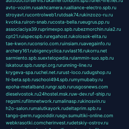
autodoctorservis.ru
kamertondom.spb.ru
net-life.net.ru
avto-vozim.ru
sakhcamera.ru
alliance-electro.spb.ru
stroyavt.ru
controlweb1.ru
tdsak74.ru
kinzozo-ru.ru
kvotka.ru
iron-snab.ru
costa-bella.ru
eugrus.pp.ru
associaciya39.ru
primexpo.spb.ru
bezmorchin.ru
ia2.ru
cpt21.ru
ispecspb.ru
regahost.ru
kolosok-elita.ru
tae-kwon.ru
consrio.com.ru
insiam.ru
avegainfo.ru
archery161.ru
bigencyclica.ru
vlast16.ru
korru.net
sarmiento.spb.su
extelopedia.ru
lammin-suo.spb.ru
iskatour.spb.ru
snpi.org.ru
running-line.ru
krygeva-spa.ru
chel.net.ru
rust-loco.ru
dugshop.ru
hl-beta.spb.ru
school494.spb.ru
mymubaby.ru
epoha-metalband.ru
ngr.spb.ru
rusgosnews.com
dieselvostok.ru
24hostel.msk.ru
w-dev.ru
f-ship.ru
regsmi.ru
filmnetwork.ru
malinasp.ru
kinosvin.ru
h2o-salon.ru
malutkayork.ru
deltaprim.spb.ru
tango-perm.ru
gooddir.ru
sgv.su
multiki-online.com
webkrasotki.com
cherinvest.ru
detskiy-ostrov.ru