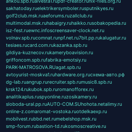
ankou.spb.ru
alvesta1.ru
pdf-creator.ru
nix-files.org.ru
sakhatoday.ru
elektrikersymboler.ru
sputnikyes.ru
golf2club.msk.ru
aeforums.ru
zallclub.ru
multimodal.msk.ru
habaigry.ru
haikko.ru
sobakopedia.ru
isz-fest.ru
ewnc.info
screensaver-clock.net.ru
volnav.spb.ru
comnat.ru
npf.net.ru
7bit.pp.ru
kalugatur.ru
tesiaes.ru
card.com.ru
kazanka.spb.ru
gildiya-kuznecov.ru
kameryboavision.ru
griffoncom.spb.ru
fabrika-emotsiy.ru
PARK-MATROSOVA.RU
agat.spb.ru
avtoyurist-moskva1.ru
hardware.org.ru
схема-авто.рф
dg-lab.ru
angrup.ru
recruiter.spb.ru
music8.spb.ru
krsk124.ru
kubok.spb.ru
romanofforex.ru
analitikaplus.ru
spyonline.ru
zosikamery.ru
sloboda-ural.pp.ru
AUTO-COM.SU
hohota.net
alimy.ru
online-z.com
aromat-vostoka.ru
otdelkaexp.ru
mobilvest.ru
bbd.net.ru
mebelshop.msk.ru
smp-forum.ru
bastion-td.ru
kosmoscreative.ru