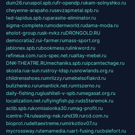
dum26.ru
ruspol.spb.ru
fr-opendp.ru
kam-solnyshko.ru
cheyenne-arapaho.ru
sevzapmetal.spb.ru
ted-lapidus.spb.ru
parasite-eliminator.ru
sigma-complete.ru
modernworld.ru
dama-moda.ru
eholot-group.ru
sk-nvkz.ru
DRONGOLD.RU
democratia2.ru
i-farmer.ru
mass-sport.org
jablonex.spb.ru
bookmess.ru
linkword.ru
refineua.com.ru
cs-spec.net.ru
altay-mebel.ru
DNK-THEATRE.RU
mechaniks.spb.ru
ipcamtechage.ru
skosta.ru
a-sun.ru
stroy-ldsp.ru
snowlands.org.ru
childrensshoes.ru
mrlizzy.ru
mebelsofiakrd.ru
bulizhenko.ru
rumantick.net.ru
mtszerno.ru
daily-fishing.ru
glushiteli-v-spb.ru
megasat.org.ru
localization.net.ru
flyingfish.pp.ru
ds5teremok.ru
aclib.spb.ru
komissionka30.ru
mag-profit.ru
icentre-74.ru
leasing-nsk.ru
hd39.ru
rcd.com.ru
bioprot.ru
deltaextreme.ru
mirkotlov07.ru
mycrossway.ru
temamedia.ru
art-fusing.ru
cbslefort.ru