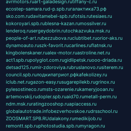
avrmotors.ru
art-galadesign.ru
tiffany-c.ru
ecostep-samara.ru
d-p.spb.ru
галактика73.рф
sko.com.ru
davitamebel-spb.ru
fotsis.ru
tesiaes.ru
kokoroyari.spb.ru
blesna-kazan.ru
mossilver.ru
lenderoq.ru
sergeydobrin.ru
tochkazvuka.msk.ru
people-of-art.ru
bezzubova.ru
clubtibet.ru
orior-aks.ru
dynamoauto.ru
szk-favorit.ru
carlines.ru
flatnsk.ru
kingbolenskaner.ru
alex-motor.ru
astroline.net.ru
act1.spb.ru
polyglot.com.ru
gidlipetsk.ru
ooo-driada.ru
detsad125.ru
mir-zdoroviya.ru
bruslanovo.ru
siterem.ru
council.spb.ru
лодкипатриот.рф
kafekolizey.ru
iclub.net.ru
gazon-easy.ru
sugarepilekb.ru
grinox.ru
pylesostineco.ru
msts-ozarenie.ru
kameryjooan.ru
artemovskij.ru
dopler.spb.ru
aid70.ru
metall-perm.ru
ndm.msk.ru
ratingzooshop.ru
apiaccess.ru
globalautotrade.info
bezverhovskoe.ru
drsschool.ru
ZOOSMART.SPB.RU
dalakony.ru
medikijob.ru
remontt.spb.ru
photostudia.spb.ru
myragon.ru