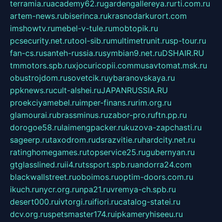
terramia.ru
academy62.ru
gardengallereya.ru
rti.com.ru
artem-news.ru
biserinca.ru
krasnodarkurort.com
imshowtv.ru
mebel-v-tule.ru
mobtopik.ru
pcsecurity.net.ru
tool-sib.ru
multimetrunit.ru
sp-tour.ru
fan-cs.ru
santeh-russia.ru
symbian9.net.ru
DSHAIR.RU
tmmotors.spb.ru
xjocuricopii.com
musavtomat.msk.ru
obustrojdom.ru
sovetcik.ru
ybaranovskaya.ru
ppknews.ru
cult-alshei.ru
JAPANRUSSIA.RU
proekciyamebel.ru
imper-finans.ru
rim.org.ru
glamourai.ru
brassminus.ru
zabor-pro.ru
ftn.pp.ru
dorogoe58.ru
laimengpacker.ru
kuzova-zapchasti.ru
sageerp.ru
taxodrom.ru
dsrazvitie.ru
hardcity.net.ru
ratinghomegames.ru
topservice25.ru
gubernyan.ru
gtglasslined.ru
ii4.ru
tssport.spb.ru
andorra24.com
blackwallstreet.ru
oboimos.ru
optim-doors.com.ru
ikuch.ru
nycr.org.ru
npa21.ru
vremya-ch.spb.ru
desert000.ru
ivtorgi.ru
ifiori.ru
catalog-statei.ru
dcv.org.ru
spetsmaster174.ru
ipkameryhiseeu.ru