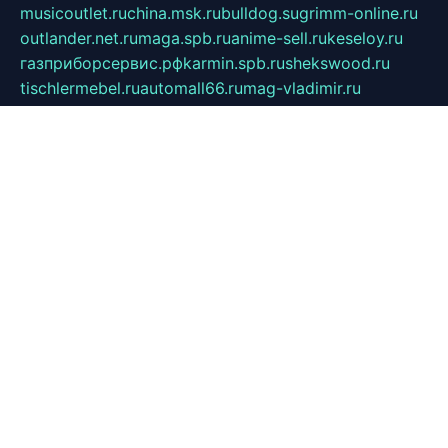
musicoutlet.ru
china.msk.ru
bulldog.su
grimm-online.ru
outlander.net.ru
maga.spb.ru
anime-sell.ru
keseloy.ru
газприборсервис.рф
karmin.spb.ru
shekswood.ru
tischlermebel.ru
automall66.ru
mag-vladimir.ru
yardbar.ru
kiwitour.spb.ru
indesign.com.ru
freestylemebel.ru
bany-samara.ru
rsei.ru
naidisvoyput.ru
mgsn-invest.ru
ipkamerasannce.ru
alicante-house.ru
ibelka74.ru
cozyhouse.info
vlkargalev-studio.ru
700mb.ru
figura-ufa.ru
alina-live.ru
belarusiannews.ru
womenknow.ru
dos-vniimk.ru
sega.net.ru
dv.net.ru
phenomenonsofhistory.com
telesputnik.net.ru
wall.pp.ru
pylesosroidmi.ru
gtc-clan.ru
cligs.ru
bibikazap.ru
popova.org.ru
netwhistler.spb.ru
bellvil.ru
bonzon.ru
iss-vladik.ru
defiparis.net.ru
las-gryzas.ru
amku.ru
electednews.spb.ru
feather.org.ru
spar72.ru
tankiigri.ru
dominus.com.ru
ibtree.ru
sanykool.pp.ru
unixlib.org.ru
menatep.spb.ru
gartenterrassen.ru
printeka.ru