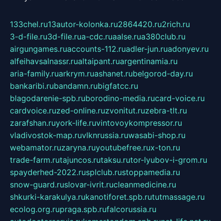
133chel.ru
13autor-kolonka.ru
2864420.ru
2rich.ru
3-d-file.ru
3d-file.ru
a-cdc.ru
aalse.ru
a380club.ru
airgungames.ru
accounts-112.ru
adler-jun.ru
adonyev.ru
alfeihavsalnassr.ru
altaipant.ru
argentinamia.ru
aria-family.ru
arkrym.ru
ashanet.ru
belgorod-day.ru
bankaribi.ru
bandamn.ru
bigfatcc.ru
blagodarenie-spb.ru
borodino-media.ru
card-voice.ru
cardvoice.ru
zed-online.ru
zvonitut.ru
zebra-tlt.ru
zarafshan.ru
york-life.ru
vintovoykompressor.ru
vladivostok-map.ru
vlknrussia.ru
wasabi-shop.ru
webamator.ru
zaryna.ru
youtubefree.ru
x-ton.ru
trade-farm.ru
tajuncos.ru
taksu.ru
tor-lyubov-i-grom.ru
spayderhed-2022.ru
splclub.ru
stoppamedia.ru
snow-guard.ru
slovar-ivrit.ru
cleanmedicine.ru
shkurki-karakulya.ru
kanotiforet.spb.ru
tutmassage.ru
ecolog.org.ru
praga.spb.ru
falcorussia.ru