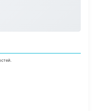
остей.