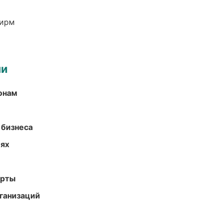
фирм
ми
онам
 бизнеса
иях
арты
ганизаций