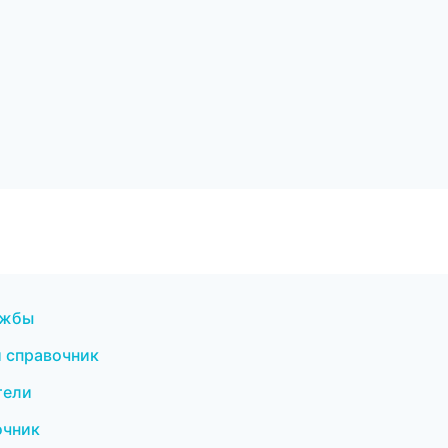
ужбы
й справочник
тели
очник