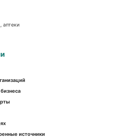
, аптеки
ми
ганизаций
 бизнеса
арты
иях
еренные источники