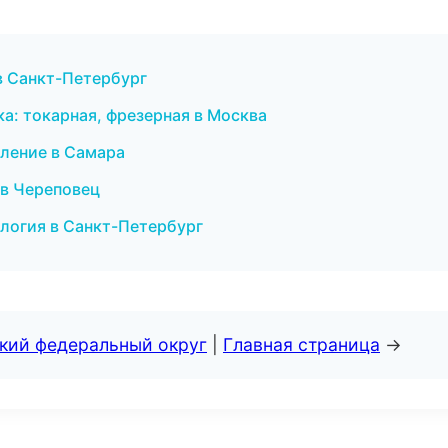
 в Санкт-Петербург
ка: токарная, фрезерная в Москва
епление в Самара
и в Череповец
ология в Санкт-Петербург
ский федеральный округ
|
Главная страница
→