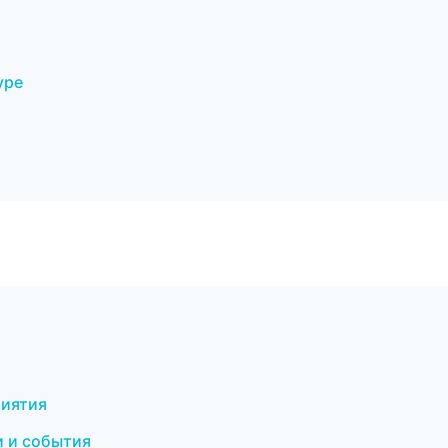
уре
риятия
и и события