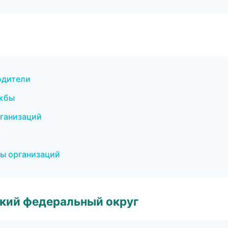
водители
ужбы
рганизаций
к
цы организаций
ский федеральный округ