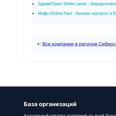
ЗдравПункт Smile Laser - Хирургиче
Инфо Online Fast - Бизнес-каталог в 
←
Все компании в регионе Сибир
База организаций
Актуальный каталог компаний по всей Рос