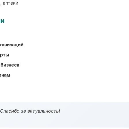
, аптеки
ми
ганизаций
арты
 бизнеса
онам
 Спасибо за актуальность!