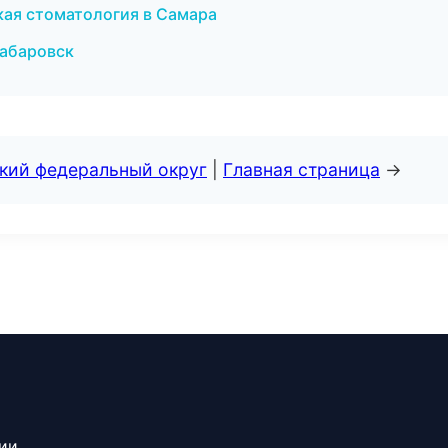
ская стоматология в Самара
Хабаровск
ский федеральный округ
|
Главная страница
→
сии