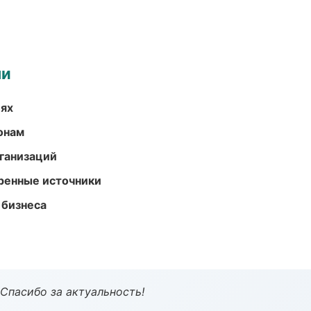
ми
иях
онам
ганизаций
еренные источники
 бизнеса
 Спасибо за актуальность!