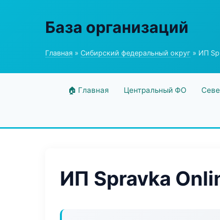
База организаций
Главная
»
Сибирский федеральный округ
» ИП Spr
🏠 Главная
Центральный ФО
Севе
ИП Spravka Onli